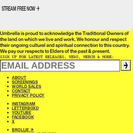
STREAM FREE NOW
→
Umbrella is proud to acknowledge the Traditional Owners of
the land on which we live and work. We honour and respect
their ongoing cultural and spiritual connection to this country.
We pay our respects to Elders of the past & present.​​​​‌ ‍ ​‍​‍‌‍ ‌ ​‍‌‍‍‌‌‍‌ ‌‍‍‌‌‍ ‍​‍​‍​ ‍‍​‍​‍‌ ​ ‌‍​‌‌‍ ‍‌‍‍‌‌ ‌​‌ ‍‌​‍ ‍‌‍‍‌‌‍ ​‍​‍​‍ ​​‍​‍‌‍‍​‌ ​‍‌‍‌‌‌‍‌‍​‍​‍​ ‍‍​‍​‍‌‍‍​‌ ‌​‌ ‌​‌ ​​‌ ​ ​ ‍‍​‍ ​‍ ‌ ‌‌‌‍ ‌‌‍​‍‌ ​‍‌‍‌‌‌‍ ​‌‍ ​‌‍​‌​‍ ‍‌ ​ ‌‍​‌‌‍ ‍‌‍‍‌‌ ‌​‌ ‍‌​‍ ‍‌ ​ ‌ ‌​‌ ‌‌‌‍‌​‌‍‍‌‌‍ ​‍ ‌‍‍‌‌‍ ‍‌ ‌​‌‍‌‌‌‍ ‍‌ ‌​​‍ ‌‍‌‌‌‍‌​‌‍‍‌‌ ‌​​‍ ‌‍ ‌‌‍ ‌‍‌​‌‍‌‌​ ‌‌ ​​‌ ​‍‌‍‌‌‌ ​ ‌‍‌‌‌‍ ‍‌ ‌​‌‍​‌‌ ‌​‌‍‍‌‌‍ ‌‍ ‍​ ‍ ‌‍‍‌‌‍‌​​ ‌‌ ​ ‌‍‍‌‌ ‌​‌‍‌‌‌‌​ ‌‍‌‌‌ ‌​‌ ‌​‌‍‍‌‌‍ ‍‌‍‌ ‌ ​ ​ ‍ ‌ ‌​‌ ‍‌‌ ​​‌‍‌‌​ ‌‌ ​ ‌‍‍‌‌ ‌​‌‍‌‌‌‌​ ‌‍‌‌‌ ‌​‌ ‌​‌‍‍‌‌‍ ‍‌‍‌ ‌ ​ ​ ‍ ‌ ​​‌‍​‌‌ ‌​‌‍‍​​ ‌‌‍‌‍‌‍ ‌‍ ‌ ‌​‌‍‌‌‌ ​‍‌​​‌‌‍​ ‌‍‍ ‌‍ ‍‌‍ ‌ ‌ ‌‍ ​‌‍‌‌‌‍‌​‌‍‌ ‌‍‌‌‌‍ ‌‌‍‌‌‌‍ ‍‌ ‌​​‍‌‌​ ‌‌‌​​‍‌‌ ‌‍‍ ‌‍‌‌‌ ‍‌​‍‌‌​ ​ ‌​‌​​‍‌‌​ ​ ‌​‌​​‍‌‌​ ​‍​ ​‍​ ‌‌​ ​‌​ ​ ​ ‌‍​ ‍‌​ ​‌​ ​ ​ ​ ‌‍‌‍​ ‍​​ ‌​​ ​‌​‍‌‌​ ​‍​ ​‍​‍‌‌​ ‌‌‌​‌​​‍ ‍‌‍​ ‌‍‍​‌‍‍‌‌‍ ​‌‍‌​‌ ​‍‌‍‌‌‌‍ ‍​‍‌‌​ ‌‌‌​​‍‌‌ ‌‍‍ ‌‍‌‌‌ ‍‌​‍‌‌​ ​ ‌​‌​​‍‌‌​ ​ ‌​‌​​‍‌‌​ ​‍​ ​‍​ ‌‌‌‍‌​​ ​‍‌‍​‍​ ‌​​ ​‍‌‍‌‍​ ​‍​ ​​‌‍​‌‌‍‌​‌‍​ ​‍‌‌​ ​‍​ ​‍​‍‌‌​ ‌‌‌​‌​​‍ ‍‌ ‌​‌‍‌‌‌ ‍​‌ ‌​​ ‌‍​‍‌‍​‌‌ ​ ‌‍‌‌‌‌‌‌‌ ​‍‌‍ ​​ ‌‌‍‍​‌ ‌​‌ ‌​‌ ​​‌ ​ ​‍‌‌​ ​ ‌​​‌​‍‌‌​ ​‍‌​‌‍​‍‌‌​ ​‍‌​‌‍‌ ‌‌‌‍ ‌‌‍​‍‌ ​‍‌‍‌‌‌‍ ​‌‍ ​‌‍​‌​‍ ‍‌ ​ ‌‍​‌‌‍ ‍‌‍‍‌‌ ‌​‌ ‍‌​‍ ‍‌ ​ ‌ ‌​‌ ‌‌‌‍‌​‌‍‍‌‌‍ ​‍‌‍‌‍‍‌‌‍‌​​ ‌‌ ​ ‌‍‍‌‌ ‌​‌‍‌‌‌‌​ ‌‍‌‌‌ ‌​‌ ‌​‌‍‍‌‌‍ ‍‌‍‌ ‌ ​ ​‍‌‍‌ ‌​‌ ‍‌‌ ​​‌‍‌‌​ ‌‌ ​ ‌‍‍‌‌ ‌​‌‍‌‌‌‌​ ‌‍‌‌‌ ‌​‌ ‌​‌‍‍‌‌‍ ‍‌‍‌ ‌ ​ ​‍‌‍‌ ​​‌‍​‌‌ ‌​‌‍‍​​ ‌‌‍‌‍‌‍ ‌‍ ‌ ‌​‌‍‌‌‌ ​‍‌​​‌‌‍​ ‌‍‍ ‌‍ ‍‌‍ ‌ ‌ ‌‍ ​‌‍‌‌‌‍‌​‌‍‌ ‌‍‌‌‌‍ ‌‌‍‌‌‌‍ ‍‌ ‌​​‍‌‌​ ‌‌‌​​‍‌‌ ‌‍‍ ‌‍‌‌‌ ‍‌​‍‌‌​ ​ ‌​‌​​‍‌‌​ ​ ‌​‌​​‍‌‌​ ​‍​ ​‍​ ‌‌​ ​‌​ ​ ​ ‌‍​ ‍‌​ ​‌​ ​ ​ ​ ‌‍‌‍​ ‍​​ ‌​​ ​‌​‍‌‌​ ​‍​ ​‍​‍‌‌​ ‌‌‌​‌​​‍ ‍‌‍​ ‌‍‍​‌‍‍‌‌‍ ​‌‍‌​‌ ​‍‌‍‌‌‌‍ ‍​‍‌‌​ ‌‌‌​​‍‌‌ ‌‍‍ ‌‍‌‌‌ ‍‌​‍‌‌​ ​ ‌​‌​​‍‌‌​ ​ ‌​‌​​‍‌‌​ ​‍​ ​‍​ ‌‌‌‍‌​​ ​‍‌‍​‍​ ‌​​ ​‍‌‍‌‍​ ​‍​ ​​‌‍​‌‌‍‌​‌‍​ ​‍‌‌​ ​‍​ ​‍​‍‌‌​ ‌‌‌​‌​​‍ ‍‌ ‌​‌‍‌‌‌ ‍​‌ ‌​​‍‌‍‌ ​​‌‍‌‌‌ ​‍‌ ​ ‌ ​​‌‍‌‌‌‍​ ‌ ‌​‌‍‍‌‌ ‌‍‌‍‌‌​ ‌‌ ​​‌ ‌‌‌‍​‍‌‍ ​‌‍‍‌‌ ​ ‌‍‍​‌‍‌‌‌‍‌​​‍​‍‌ ‌
SIGN UP FOR LATEST RELEASES, NEWS, MERCH & MORE:​​​​‌ ‍ ​‍​‍‌‍ ‌ ​‍‌‍‍‌‌‍‌ ‌‍‍‌‌‍ ‍​‍​‍​ ‍‍​‍​‍‌ ​ ‌‍​‌‌‍ ‍‌‍‍‌‌ ‌​‌ ‍‌​‍ ‍‌‍‍‌‌‍ ​‍​‍​‍ ​​‍​‍‌‍‍​‌ ​‍‌‍‌‌‌‍‌‍​‍​‍​ ‍‍​‍​‍‌‍‍​‌ ‌​‌ ‌​‌ ​​‌ ​ ​ ‍‍​‍ ​‍ ‌ ‌‌‌‍ ‌‌‍​‍‌ ​‍‌‍‌‌‌‍ ​‌‍ ​‌‍​‌​‍ ‍‌ ​ ‌‍​‌‌‍ ‍‌‍‍‌‌ ‌​‌ ‍‌​‍ ‍‌ ​ ‌ ‌​‌ ‌‌‌‍‌​‌‍‍‌‌‍ ​‍ ‌‍‍‌‌‍ ‍‌ ‌​‌‍‌‌‌‍ ‍‌ ‌​​‍ ‌‍‌‌‌‍‌​‌‍‍‌‌ ‌​​‍ ‌‍ ‌‌‍ ‌‍‌​‌‍‌‌​ ‌‌ ​​‌ ​‍‌‍‌‌‌ ​ ‌‍‌‌‌‍ ‍‌ ‌​‌‍​‌‌ ‌​‌‍‍‌‌‍ ‌‍ ‍​ ‍ ‌‍‍‌‌‍‌​​ ‌‌ ​ ‌‍‍‌‌ ‌​‌‍‌‌‌‌​ ‌‍‌‌‌ ‌​‌ ‌​‌‍‍‌‌‍ ‍‌‍‌ ‌ ​ ​ ‍ ‌ ‌​‌ ‍‌‌ ​​‌‍‌‌​ ‌‌ ​ ‌‍‍‌‌ ‌​‌‍‌‌‌‌​ ‌‍‌‌‌ ‌​‌ ‌​‌‍‍‌‌‍ ‍‌‍‌ ‌ ​ ​ ‍ ‌ ​​‌‍​‌‌ ‌​‌‍‍​​ ‌‌ ​ ‌ ‌‌‌‍​‍‌ ​ ‌‍​ ‌ ​‍‌‍‍‌‌‍​‍‌‍‌‌‌‌‌​‌‍‌‌‌ ‍​‌ ‌​​ ‌‍​‍‌‍​‌‌ ​ ‌‍‌‌‌‌‌‌‌ ​‍‌‍ ​​ ‌‌‍‍​‌ ‌​‌ ‌​‌ ​​‌ ​ ​‍‌‌​ ​ ‌​​‌​‍‌‌​ ​‍‌​‌‍​‍‌‌​ ​‍‌​‌‍‌ ‌‌‌‍ ‌‌‍​‍‌ ​‍‌‍‌‌‌‍ ​‌‍ ​‌‍​‌​‍ ‍‌ ​ ‌‍​‌‌‍ ‍‌‍‍‌‌ ‌​‌ ‍‌​‍ ‍‌ ​ ‌ ‌​‌ ‌‌‌‍‌​‌‍‍‌‌‍ ​‍‌‍‌‍‍‌‌‍‌​​ ‌‌ ​ ‌‍‍‌‌ ‌​‌‍‌‌‌‌​ ‌‍‌‌‌ ‌​‌ ‌​‌‍‍‌‌‍ ‍‌‍‌ ‌ ​ ​‍‌‍‌ ‌​‌ ‍‌‌ ​​‌‍‌‌​ ‌‌ ​ ‌‍‍‌‌ ‌​‌‍‌‌‌‌​ ‌‍‌‌‌ ‌​‌ ‌​‌‍‍‌‌‍ ‍‌‍‌ ‌ ​ ​‍‌‍‌ ​​‌‍​‌‌ ‌​‌‍‍​​ ‌‌ ​ ‌ ‌‌‌‍​‍‌ ​ ‌‍​ ‌ ​‍‌‍‍‌‌‍​‍‌‍‌‌‌‌‌​‌‍‌‌‌ ‍​‌ ‌​​‍‌‍‌ ​​‌‍‌‌‌ ​‍‌ ​ ‌ ​​‌‍‌‌‌‍​ ‌ ‌​‌‍‍‌‌ ‌‍‌‍‌‌​ ‌‌ ​​‌ ‌‌‌‍​‍‌‍ ​‌‍‍‌‌ ​ ‌‍‍​‌‍‌‌‌‍‌​​‍​‍‌ ‌
→
ABOUT​​​​‌ ‍ ​‍​‍‌‍ ‌ ​‍‌‍‍‌‌‍‌ ‌‍‍‌‌‍ ‍​‍​‍​ ‍‍​‍​‍‌ ​ ‌‍​‌‌‍ ‍‌‍‍‌‌ ‌​‌ ‍‌​‍ ‍‌‍‍‌‌‍ ​‍​‍​‍ ​​‍​‍‌‍‍​‌ ​‍‌‍‌‌‌‍‌‍​‍​‍​ ‍‍​‍​‍‌‍‍​‌ ‌​‌ ‌​‌ ​​‌ ​ ​ ‍‍​‍ ​‍ ‌ ‌‌‌‍ ‌‌‍​‍‌ ​‍‌‍‌‌‌‍ ​‌‍ ​‌‍​‌​‍ ‍‌ ​ ‌‍​‌‌‍ ‍‌‍‍‌‌ ‌​‌ ‍‌​‍ ‍‌ ​ ‌ ‌​‌ ‌‌‌‍‌​‌‍‍‌‌‍ ​‍ ‌‍‍‌‌‍ ‍‌ ‌​‌‍‌‌‌‍ ‍‌ ‌​​‍ ‌‍‌‌‌‍‌​‌‍‍‌‌ ‌​​‍ ‌‍ ‌‌‍ ‌‍‌​‌‍‌‌​ ‌‌ ​​‌ ​‍‌‍‌‌‌ ​ ‌‍‌‌‌‍ ‍‌ ‌​‌‍​‌‌ ‌​‌‍‍‌‌‍ ‌‍ ‍​ ‍ ‌‍‍‌‌‍‌​​ ‌‌ ​ ‌‍‍‌‌ ‌​‌‍‌‌‌‌​ ‌‍‌‌‌ ‌​‌ ‌​‌‍‍‌‌‍ ‍‌‍‌ ‌ ​ ​ ‍ ‌ ‌​‌ ‍‌‌ ​​‌‍‌‌​ ‌‌ ​ ‌‍‍‌‌ ‌​‌‍‌‌‌‌​ ‌‍‌‌‌ ‌​‌ ‌​‌‍‍‌‌‍ ‍‌‍‌ ‌ ​ ​ ‍ ‌ ​​‌‍​‌‌ ‌​‌‍‍​​ ‌‌‍‌‍‌‍ ‌‍ ‌ ‌​‌‍‌‌‌ ​‍‌​ ‌‌‍‌‌‌‍ ‍‌ ‌‌​‍‌‌​ ‌‌‌​​‍‌‌ ‌‍‍ ‌‍‌‌‌ ‍‌​‍‌‌​ ​ ‌​‌​​‍‌‌​ ​ ‌​‌​​‍‌‌​ ​‍​ ​‍​ ​‍​ ​​​ ​‌​ ​​​ ​ ​ ​​​ ​‍​ ​ ​‍ ‌​ ‌​​ ‌​​ ‌​‌‍‌‌​‍ ‌​ ‌​‌‍​‌‌‍​‍​ ​‌​‍ ‌‌‍​‍​ ‍‌‌‍​‌​ ‌‌​‍ ‌​ ‌‍​ ​​​ ‍​​ ‌ ‌‍‌‌​ ​​​ ​ ​ ‍‌‌‍​‌‌‍‌​​ ​‍​ ​ ​‍‌‌​ ​‍​ ​‍​‍‌‌​ ‌‌‌​‌​​‍ ‍‌ ‌​‌‍‍‌‌ ‌​‌‍ ​‌‍‌‌​ ‌‍​‍‌‍​‌‌ ​ ‌‍‌‌‌‌‌‌‌ ​‍‌‍ ​​ ‌‌‍‍​‌ ‌​‌ ‌​‌ ​​‌ ​ ​‍‌‌​ ​ ‌​​‌​‍‌‌​ ​‍‌​‌‍​‍‌‌​ ​‍‌​‌‍‌ ‌‌‌‍ ‌‌‍​‍‌ ​‍‌‍‌‌‌‍ ​‌‍ ​‌‍​‌​‍ ‍‌ ​ ‌‍​‌‌‍ ‍‌‍‍‌‌ ‌​‌ ‍‌​‍ ‍‌ ​ ‌ ‌​‌ ‌‌‌‍‌​‌‍‍‌‌‍ ​‍‌‍‌‍‍‌‌‍‌​​ ‌‌ ​ ‌‍‍‌‌ ‌​‌‍‌‌‌‌​ ‌‍‌‌‌ ‌​‌ ‌​‌‍‍‌‌‍ ‍‌‍‌ ‌ ​ ​‍‌‍‌ ‌​‌ ‍‌‌ ​​‌‍‌‌​ ‌‌ ​ ‌‍‍‌‌ ‌​‌‍‌‌‌‌​ ‌‍‌‌‌ ‌​‌ ‌​‌‍‍‌‌‍ ‍‌‍‌ ‌ ​ ​‍‌‍‌ ​​‌‍​‌‌ ‌​‌‍‍​​ ‌‌‍‌‍‌‍ ‌‍ ‌ ‌​‌‍‌‌‌ ​‍‌​ ‌‌‍‌‌‌‍ ‍‌ ‌‌​‍‌‌​ ‌‌‌​​‍‌‌ ‌‍‍ ‌‍‌‌‌ ‍‌​‍‌‌​ ​ ‌​‌​​‍‌‌​ ​ ‌​‌​​‍‌‌​ ​‍​ ​‍​ ​‍​ ​​​ ​‌​ ​​​ ​ ​ ​​​ ​‍​ ​ ​‍ ‌​ ‌​​ ‌​​ ‌​‌‍‌‌​‍ ‌​ ‌​‌‍​‌‌‍​‍​ ​‌​‍ ‌‌‍​‍​ ‍‌‌‍​‌​ ‌‌​‍ ‌​ ‌‍​ ​​​ ‍​​ ‌ ‌‍‌‌​ ​​​ ​ ​ ‍‌‌‍​‌‌‍‌​​ ​‍​ ​ ​‍‌‌​ ​‍​ ​‍​‍‌‌​ ‌‌‌​‌​​‍ ‍‌ ‌​‌‍‍‌‌ ‌​‌‍ ​‌‍‌‌​‍‌‍‌ ​​‌‍‌‌‌ ​‍‌ ​ ‌ ​​‌‍‌‌‌‍​ ‌ ‌​‌‍‍‌‌ ‌‍‌‍‌‌​ ‌‌ ​​‌ ‌‌‌‍​‍‌‍ ​‌‍‍‌‌ ​ ‌‍‍​‌‍‌‌‌‍‌​​‍​‍‌ ‌
SCREENINGS​​​​‌ ‍ ​‍​‍‌‍ ‌ ​‍‌‍‍‌‌‍‌ ‌‍‍‌‌‍ ‍​‍​‍​ ‍‍​‍​‍‌ ​ ‌‍​‌‌‍ ‍‌‍‍‌‌ ‌​‌ ‍‌​‍ ‍‌‍‍‌‌‍ ​‍​‍​‍ ​​‍​‍‌‍‍​‌ ​‍‌‍‌‌‌‍‌‍​‍​‍​ ‍‍​‍​‍‌‍‍​‌ ‌​‌ ‌​‌ ​​‌ ​ ​ ‍‍​‍ ​‍ ‌ ‌‌‌‍ ‌‌‍​‍‌ ​‍‌‍‌‌‌‍ ​‌‍ ​‌‍​‌​‍ ‍‌ ​ ‌‍​‌‌‍ ‍‌‍‍‌‌ ‌​‌ ‍‌​‍ ‍‌ ​ ‌ ‌​‌ ‌‌‌‍‌​‌‍‍‌‌‍ ​‍ ‌‍‍‌‌‍ ‍‌ ‌​‌‍‌‌‌‍ ‍‌ ‌​​‍ ‌‍‌‌‌‍‌​‌‍‍‌‌ ‌​​‍ ‌‍ ‌‌‍ ‌‍‌​‌‍‌‌​ ‌‌ ​​‌ ​‍‌‍‌‌‌ ​ ‌‍‌‌‌‍ ‍‌ ‌​‌‍​‌‌ ‌​‌‍‍‌‌‍ ‌‍ ‍​ ‍ ‌‍‍‌‌‍‌​​ ‌‌ ​ ‌‍‍‌‌ ‌​‌‍‌‌‌‌​ ‌‍‌‌‌ ‌​‌ ‌​‌‍‍‌‌‍ ‍‌‍‌ ‌ ​ ​ ‍ ‌ ‌​‌ ‍‌‌ ​​‌‍‌‌​ ‌‌ ​ ‌‍‍‌‌ ‌​‌‍‌‌‌‌​ ‌‍‌‌‌ ‌​‌ ‌​‌‍‍‌‌‍ ‍‌‍‌ ‌ ​ ​ ‍ ‌ ​​‌‍​‌‌ ‌​‌‍‍​​ ‌‌‍‌‍‌‍ ‌‍ ‌ ‌​‌‍‌‌‌ ​‍‌​ ‌‌‍‌‌‌‍ ‍‌ ‌‌​‍‌‌​ ‌‌‌​​‍‌‌ ‌‍‍ ‌‍‌‌‌ ‍‌​‍‌‌​ ​ ‌​‌​​‍‌‌​ ​ ‌​‌​​‍‌‌​ ​‍​ ​‍‌‍‌​​ ‍​​ ​‍‌‍‌​‌‍​‍​ ‍​​ ‍‌​ ​ ​ ​‍​ ​‌​ ​‌‌‍​‌​‍‌‌​ ​‍​ ​‍​‍‌‌​ ‌‌‌​‌​​‍ ‍‌ ‌​‌‍‍‌‌ ‌​‌‍ ​‌‍‌‌​ ‌‍​‍‌‍​‌‌ ​ ‌‍‌‌‌‌‌‌‌ ​‍‌‍ ​​ ‌‌‍‍​‌ ‌​‌ ‌​‌ ​​‌ ​ ​‍‌‌​ ​ ‌​​‌​‍‌‌​ ​‍‌​‌‍​‍‌‌​ ​‍‌​‌‍‌ ‌‌‌‍ ‌‌‍​‍‌ ​‍‌‍‌‌‌‍ ​‌‍ ​‌‍​‌​‍ ‍‌ ​ ‌‍​‌‌‍ ‍‌‍‍‌‌ ‌​‌ ‍‌​‍ ‍‌ ​ ‌ ‌​‌ ‌‌‌‍‌​‌‍‍‌‌‍ ​‍‌‍‌‍‍‌‌‍‌​​ ‌‌ ​ ‌‍‍‌‌ ‌​‌‍‌‌‌‌​ ‌‍‌‌‌ ‌​‌ ‌​‌‍‍‌‌‍ ‍‌‍‌ ‌ ​ ​‍‌‍‌ ‌​‌ ‍‌‌ ​​‌‍‌‌​ ‌‌ ​ ‌‍‍‌‌ ‌​‌‍‌‌‌‌​ ‌‍‌‌‌ ‌​‌ ‌​‌‍‍‌‌‍ ‍‌‍‌ ‌ ​ ​‍‌‍‌ ​​‌‍​‌‌ ‌​‌‍‍​​ ‌‌‍‌‍‌‍ ‌‍ ‌ ‌​‌‍‌‌‌ ​‍‌​ ‌‌‍‌‌‌‍ ‍‌ ‌‌​‍‌‌​ ‌‌‌​​‍‌‌ ‌‍‍ ‌‍‌‌‌ ‍‌​‍‌‌​ ​ ‌​‌​​‍‌‌​ ​ ‌​‌​​‍‌‌​ ​‍​ ​‍‌‍‌​​ ‍​​ ​‍‌‍‌​‌‍​‍​ ‍​​ ‍‌​ ​ ​ ​‍​ ​‌​ ​‌‌‍​‌​‍‌‌​ ​‍​ ​‍​‍‌‌​ ‌‌‌​‌​​‍ ‍‌ ‌​‌‍‍‌‌ ‌​‌‍ ​‌‍‌‌​‍‌‍‌ ​​‌‍‌‌‌ ​‍‌ ​ ‌ ​​‌‍‌‌‌‍​ ‌ ‌​‌‍‍‌‌ ‌‍‌‍‌‌​ ‌‌ ​​‌ ‌‌‌‍​‍‌‍ ​‌‍‍‌‌ ​ ‌‍‍​‌‍‌‌‌‍‌​​‍​‍‌ ‌
WORLD SALES​​​​‌ ‍ ​‍​‍‌‍ ‌ ​‍‌‍‍‌‌‍‌ ‌‍‍‌‌‍ ‍​‍​‍​ ‍‍​‍​‍‌ ​ ‌‍​‌‌‍ ‍‌‍‍‌‌ ‌​‌ ‍‌​‍ ‍‌‍‍‌‌‍ ​‍​‍​‍ ​​‍​‍‌‍‍​‌ ​‍‌‍‌‌‌‍‌‍​‍​‍​ ‍‍​‍​‍‌‍‍​‌ ‌​‌ ‌​‌ ​​‌ ​ ​ ‍‍​‍ ​‍ ‌ ‌‌‌‍ ‌‌‍​‍‌ ​‍‌‍‌‌‌‍ ​‌‍ ​‌‍​‌​‍ ‍‌ ​ ‌‍​‌‌‍ ‍‌‍‍‌‌ ‌​‌ ‍‌​‍ ‍‌ ​ ‌ ‌​‌ ‌‌‌‍‌​‌‍‍‌‌‍ ​‍ ‌‍‍‌‌‍ ‍‌ ‌​‌‍‌‌‌‍ ‍‌ ‌​​‍ ‌‍‌‌‌‍‌​‌‍‍‌‌ ‌​​‍ ‌‍ ‌‌‍ ‌‍‌​‌‍‌‌​ ‌‌ ​​‌ ​‍‌‍‌‌‌ ​ ‌‍‌‌‌‍ ‍‌ ‌​‌‍​‌‌ ‌​‌‍‍‌‌‍ ‌‍ ‍​ ‍ ‌‍‍‌‌‍‌​​ ‌‌ ​ ‌‍‍‌‌ ‌​‌‍‌‌‌‌​ ‌‍‌‌‌ ‌​‌ ‌​‌‍‍‌‌‍ ‍‌‍‌ ‌ ​ ​ ‍ ‌ ‌​‌ ‍‌‌ ​​‌‍‌‌​ ‌‌ ​ ‌‍‍‌‌ ‌​‌‍‌‌‌‌​ ‌‍‌‌‌ ‌​‌ ‌​‌‍‍‌‌‍ ‍‌‍‌ ‌ ​ ​ ‍ ‌ ​​‌‍​‌‌ ‌​‌‍‍​​ ‌‌‍‌‍‌‍ ‌‍ ‌ ‌​‌‍‌‌‌ ​‍‌​ ‌‌‍‌‌‌‍ ‍‌ ‌‌​‍‌‌​ ‌‌‌​​‍‌‌ ‌‍‍ ‌‍‌‌‌ ‍‌​‍‌‌​ ​ ‌​‌​​‍‌‌​ ​ ‌​‌​​‍‌‌​ ​‍​ ​‍​ ​‌​ ​​​ ​ ​ ‍​​ ​‌​ ​​​ ​‍​ ‌​​‍ ‌‌‍​‌‌‍‌​‌‍‌​‌‍​ ​‍ ‌​ ‌​​ ‍‌​ ​ ​ ‌​​‍ ‌‌‍​‌​ ​‌​ ‌​‌‍​ ​‍ ‌‌‍‌‌​ ​‌​ ‌‍​ ‌‌​ ​ ​ ‍‌​ ‍​​ ‌‍‌‍‌‍‌‍​ ‌‍‌‌​ ​‍​‍‌‌​ ​‍​ ​‍​‍‌‌​ ‌‌‌​‌​​‍ ‍‌ ‌​‌‍‍‌‌ ‌​‌‍ ​‌‍‌‌​ ‌‍​‍‌‍​‌‌ ​ ‌‍‌‌‌‌‌‌‌ ​‍‌‍ ​​ ‌‌‍‍​‌ ‌​‌ ‌​‌ ​​‌ ​ ​‍‌‌​ ​ ‌​​‌​‍‌‌​ ​‍‌​‌‍​‍‌‌​ ​‍‌​‌‍‌ ‌‌‌‍ ‌‌‍​‍‌ ​‍‌‍‌‌‌‍ ​‌‍ ​‌‍​‌​‍ ‍‌ ​ ‌‍​‌‌‍ ‍‌‍‍‌‌ ‌​‌ ‍‌​‍ ‍‌ ​ ‌ ‌​‌ ‌‌‌‍‌​‌‍‍‌‌‍ ​‍‌‍‌‍‍‌‌‍‌​​ ‌‌ ​ ‌‍‍‌‌ ‌​‌‍‌‌‌‌​ ‌‍‌‌‌ ‌​‌ ‌​‌‍‍‌‌‍ ‍‌‍‌ ‌ ​ ​‍‌‍‌ ‌​‌ ‍‌‌ ​​‌‍‌‌​ ‌‌ ​ ‌‍‍‌‌ ‌​‌‍‌‌‌‌​ ‌‍‌‌‌ ‌​‌ ‌​‌‍‍‌‌‍ ‍‌‍‌ ‌ ​ ​‍‌‍‌ ​​‌‍​‌‌ ‌​‌‍‍​​ ‌‌‍‌‍‌‍ ‌‍ ‌ ‌​‌‍‌‌‌ ​‍‌​ ‌‌‍‌‌‌‍ ‍‌ ‌‌​‍‌‌​ ‌‌‌​​‍‌‌ ‌‍‍ ‌‍‌‌‌ ‍‌​‍‌‌​ ​ ‌​‌​​‍‌‌​ ​ ‌​‌​​‍‌‌​ ​‍​ ​‍​ ​‌​ ​​​ ​ ​ ‍​​ ​‌​ ​​​ ​‍​ ‌​​‍ ‌‌‍​‌‌‍‌​‌‍‌​‌‍​ ​‍ ‌​ ‌​​ ‍‌​ ​ ​ ‌​​‍ ‌‌‍​‌​ ​‌​ ‌​‌‍​ ​‍ ‌‌‍‌‌​ ​‌​ ‌‍​ ‌‌​ ​ ​ ‍‌​ ‍​​ ‌‍‌‍‌‍‌‍​ ‌‍‌‌​ ​‍​‍‌‌​ ​‍​ ​‍​‍‌‌​ ‌‌‌​‌​​‍ ‍‌ ‌​‌‍‍‌‌ ‌​‌‍ ​‌‍‌‌​‍‌‍‌ ​​‌‍‌‌‌ ​‍‌ ​ ‌ ​​‌‍‌‌‌‍​ ‌ ‌​‌‍‍‌‌ ‌‍‌‍‌‌​ ‌‌ ​​‌ ‌‌‌‍​‍‌‍ ​‌‍‍‌‌ ​ ‌‍‍​‌‍‌‌‌‍‌​​‍​‍‌ ‌
CONTACT​​​​‌ ‍ ​‍​‍‌‍ ‌ ​‍‌‍‍‌‌‍‌ ‌‍‍‌‌‍ ‍​‍​‍​ ‍‍​‍​‍‌ ​ ‌‍​‌‌‍ ‍‌‍‍‌‌ ‌​‌ ‍‌​‍ ‍‌‍‍‌‌‍ ​‍​‍​‍ ​​‍​‍‌‍‍​‌ ​‍‌‍‌‌‌‍‌‍​‍​‍​ ‍‍​‍​‍‌‍‍​‌ ‌​‌ ‌​‌ ​​‌ ​ ​ ‍‍​‍ ​‍ ‌ ‌‌‌‍ ‌‌‍​‍‌ ​‍‌‍‌‌‌‍ ​‌‍ ​‌‍​‌​‍ ‍‌ ​ ‌‍​‌‌‍ ‍‌‍‍‌‌ ‌​‌ ‍‌​‍ ‍‌ ​ ‌ ‌​‌ ‌‌‌‍‌​‌‍‍‌‌‍ ​‍ ‌‍‍‌‌‍ ‍‌ ‌​‌‍‌‌‌‍ ‍‌ ‌​​‍ ‌‍‌‌‌‍‌​‌‍‍‌‌ ‌​​‍ ‌‍ ‌‌‍ ‌‍‌​‌‍‌‌​ ‌‌ ​​‌ ​‍‌‍‌‌‌ ​ ‌‍‌‌‌‍ ‍‌ ‌​‌‍​‌‌ ‌​‌‍‍‌‌‍ ‌‍ ‍​ ‍ ‌‍‍‌‌‍‌​​ ‌‌ ​ ‌‍‍‌‌ ‌​‌‍‌‌‌‌​ ‌‍‌‌‌ ‌​‌ ‌​‌‍‍‌‌‍ ‍‌‍‌ ‌ ​ ​ ‍ ‌ ‌​‌ ‍‌‌ ​​‌‍‌‌​ ‌‌ ​ ‌‍‍‌‌ ‌​‌‍‌‌‌‌​ ‌‍‌‌‌ ‌​‌ ‌​‌‍‍‌‌‍ ‍‌‍‌ ‌ ​ ​ ‍ ‌ ​​‌‍​‌‌ ‌​‌‍‍​​ ‌‌‍‌‍‌‍ ‌‍ ‌ ‌​‌‍‌‌‌ ​‍‌​ ‌‌‍‌‌‌‍ ‍‌ ‌‌​‍‌‌​ ‌‌‌​​‍‌‌ ‌‍‍ ‌‍‌‌‌ ‍‌​‍‌‌​ ​ ‌​‌​​‍‌‌​ ​ ‌​‌​​‍‌‌​ ​‍​ ​‍​ ​ ‌‍​ ​ ​‍​ ‌ ​ ‍​​ ‌​​ ‌​‌‍​‍​‍ ‌‌‍‌​‌‍‌‍‌‍​ ​ ‌‍​‍ ‌​ ‌​‌‍​‌‌‍​‍​ ​‍​‍ ‌‌‍​‌‌‍​‍​ ​​​ ‌​​‍ ‌‌‍‌‍​ ​​‌‍‌​​ ‌​​ ‌‌‌‍‌​​ ‍​​ ​‌‌‍​ ​ ‌‌‌‍​‌​ ‍​​‍‌‌​ ​‍​ ​‍​‍‌‌​ ‌‌‌​‌​​‍ ‍‌ ‌​‌‍‍‌‌ ‌​‌‍ ​‌‍‌‌​ ‌‍​‍‌‍​‌‌ ​ ‌‍‌‌‌‌‌‌‌ ​‍‌‍ ​​ ‌‌‍‍​‌ ‌​‌ ‌​‌ ​​‌ ​ ​‍‌‌​ ​ ‌​​‌​‍‌‌​ ​‍‌​‌‍​‍‌‌​ ​‍‌​‌‍‌ ‌‌‌‍ ‌‌‍​‍‌ ​‍‌‍‌‌‌‍ ​‌‍ ​‌‍​‌​‍ ‍‌ ​ ‌‍​‌‌‍ ‍‌‍‍‌‌ ‌​‌ ‍‌​‍ ‍‌ ​ ‌ ‌​‌ ‌‌‌‍‌​‌‍‍‌‌‍ ​‍‌‍‌‍‍‌‌‍‌​​ ‌‌ ​ ‌‍‍‌‌ ‌​‌‍‌‌‌‌​ ‌‍‌‌‌ ‌​‌ ‌​‌‍‍‌‌‍ ‍‌‍‌ ‌ ​ ​‍‌‍‌ ‌​‌ ‍‌‌ ​​‌‍‌‌​ ‌‌ ​ ‌‍‍‌‌ ‌​‌‍‌‌‌‌​ ‌‍‌‌‌ ‌​‌ ‌​‌‍‍‌‌‍ ‍‌‍‌ ‌ ​ ​‍‌‍‌ ​​‌‍​‌‌ ‌​‌‍‍​​ ‌‌‍‌‍‌‍ ‌‍ ‌ ‌​‌‍‌‌‌ ​‍‌​ ‌‌‍‌‌‌‍ ‍‌ ‌‌​‍‌‌​ ‌‌‌​​‍‌‌ ‌‍‍ ‌‍‌‌‌ ‍‌​‍‌‌​ ​ ‌​‌​​‍‌‌​ ​ ‌​‌​​‍‌‌​ ​‍​ ​‍​ ​ ‌‍​ ​ ​‍​ ‌ ​ ‍​​ ‌​​ ‌​‌‍​‍​‍ ‌‌‍‌​‌‍‌‍‌‍​ ​ ‌‍​‍ ‌​ ‌​‌‍​‌‌‍​‍​ ​‍​‍ ‌‌‍​‌‌‍​‍​ ​​​ ‌​​‍ ‌‌‍‌‍​ ​​‌‍‌​​ ‌​​ ‌‌‌‍‌​​ ‍​​ ​‌‌‍​ ​ ‌‌‌‍​‌​ ‍​​‍‌‌​ ​‍​ ​‍​‍‌‌​ ‌‌‌​‌​​‍ ‍‌ ‌​‌‍‍‌‌ ‌​‌‍ ​‌‍‌‌​‍‌‍‌ ​​‌‍‌‌‌ ​‍‌ ​ ‌ ​​‌‍‌‌‌‍​ ‌ ‌​‌‍‍‌‌ ‌‍‌‍‌‌​ ‌‌ ​​‌ ‌‌‌‍​‍‌‍ ​‌‍‍‌‌ ​ ‌‍‍​‌‍‌‌‌‍‌​​‍​‍‌ ‌
PRIVACY POLICY​​​​‌ ‍ ​‍​‍‌‍ ‌ ​‍‌‍‍‌‌‍‌ ‌‍‍‌‌‍ ‍​‍​‍​ ‍‍​‍​‍‌ ​ ‌‍​‌‌‍ ‍‌‍‍‌‌ ‌​‌ ‍‌​‍ ‍‌‍‍‌‌‍ ​‍​‍​‍ ​​‍​‍‌‍‍​‌ ​‍‌‍‌‌‌‍‌‍​‍​‍​ ‍‍​‍​‍‌‍‍​‌ ‌​‌ ‌​‌ ​​‌ ​ ​ ‍‍​‍ ​‍ ‌ ‌‌‌‍ ‌‌‍​‍‌ ​‍‌‍‌‌‌‍ ​‌‍ ​‌‍​‌​‍ ‍‌ ​ ‌‍​‌‌‍ ‍‌‍‍‌‌ ‌​‌ ‍‌​‍ ‍‌ ​ ‌ ‌​‌ ‌‌‌‍‌​‌‍‍‌‌‍ ​‍ ‌‍‍‌‌‍ ‍‌ ‌​‌‍‌‌‌‍ ‍‌ ‌​​‍ ‌‍‌‌‌‍‌​‌‍‍‌‌ ‌​​‍ ‌‍ ‌‌‍ ‌‍‌​‌‍‌‌​ ‌‌ ​​‌ ​‍‌‍‌‌‌ ​ ‌‍‌‌‌‍ ‍‌ ‌​‌‍​‌‌ ‌​‌‍‍‌‌‍ ‌‍ ‍​ ‍ ‌‍‍‌‌‍‌​​ ‌‌ ​ ‌‍‍‌‌ ‌​‌‍‌‌‌‌​ ‌‍‌‌‌ ‌​‌ ‌​‌‍‍‌‌‍ ‍‌‍‌ ‌ ​ ​ ‍ ‌ ‌​‌ ‍‌‌ ​​‌‍‌‌​ ‌‌ ​ ‌‍‍‌‌ ‌​‌‍‌‌‌‌​ ‌‍‌‌‌ ‌​‌ ‌​‌‍‍‌‌‍ ‍‌‍‌ ‌ ​ ​ ‍ ‌ ​​‌‍​‌‌ ‌​‌‍‍​​ ‌‌‍‌‍‌‍ ‌‍ ‌ ‌​‌‍‌‌‌ ​‍‌​ ‌‌‍‌‌‌‍ ‍‌ ‌‌​‍‌‌​ ‌‌‌​​‍‌‌ ‌‍‍ ‌‍‌‌‌ ‍‌​‍‌‌​ ​ ‌​‌​​‍‌‌​ ​ ‌​‌​​‍‌‌​ ​‍​ ​‍‌‍‌‍‌‍​‍‌‍​‌​ ‍​​ ‌‌​ ‍‌​ ‌‍​ ‍‌​‍ ‌​ ‌‌​ ​​​ ‌ ‌‍‌‍​‍ ‌​ ‌​​ ‌​​ ​‍‌‍​‌​‍ ‌​ ‍‌​ ‌‌‌‍‌‌​ ‌ ​‍ ‌‌‍‌‍‌‍‌‌​ ‍​​ ‌​‌‍‌​​ ​‌​ ‍‌​ ​‌​ ‌‌​ ‍​​ ​ ‌‍​‌​‍‌‌​ ​‍​ ​‍​‍‌‌​ ‌‌‌​‌​​‍ ‍‌ ‌​‌‍‍‌‌ ‌​‌‍ ​‌‍‌‌​ ‌‍​‍‌‍​‌‌ ​ ‌‍‌‌‌‌‌‌‌ ​‍‌‍ ​​ ‌‌‍‍​‌ ‌​‌ ‌​‌ ​​‌ ​ ​‍‌‌​ ​ ‌​​‌​‍‌‌​ ​‍‌​‌‍​‍‌‌​ ​‍‌​‌‍‌ ‌‌‌‍ ‌‌‍​‍‌ ​‍‌‍‌‌‌‍ ​‌‍ ​‌‍​‌​‍ ‍‌ ​ ‌‍​‌‌‍ ‍‌‍‍‌‌ ‌​‌ ‍‌​‍ ‍‌ ​ ‌ ‌​‌ ‌‌‌‍‌​‌‍‍‌‌‍ ​‍‌‍‌‍‍‌‌‍‌​​ ‌‌ ​ ‌‍‍‌‌ ‌​‌‍‌‌‌‌​ ‌‍‌‌‌ ‌​‌ ‌​‌‍‍‌‌‍ ‍‌‍‌ ‌ ​ ​‍‌‍‌ ‌​‌ ‍‌‌ ​​‌‍‌‌​ ‌‌ ​ ‌‍‍‌‌ ‌​‌‍‌‌‌‌​ ‌‍‌‌‌ ‌​‌ ‌​‌‍‍‌‌‍ ‍‌‍‌ ‌ ​ ​‍‌‍‌ ​​‌‍​‌‌ ‌​‌‍‍​​ ‌‌‍‌‍‌‍ ‌‍ ‌ ‌​‌‍‌‌‌ ​‍‌​ ‌‌‍‌‌‌‍ ‍‌ ‌‌​‍‌‌​ ‌‌‌​​‍‌‌ ‌‍‍ ‌‍‌‌‌ ‍‌​‍‌‌​ ​ ‌​‌​​‍‌‌​ ​ ‌​‌​​‍‌‌​ ​‍​ ​‍‌‍‌‍‌‍​‍‌‍​‌​ ‍​​ ‌‌​ ‍‌​ ‌‍​ ‍‌​‍ ‌​ ‌‌​ ​​​ ‌ ‌‍‌‍​‍ ‌​ ‌​​ ‌​​ ​‍‌‍​‌​‍ ‌​ ‍‌​ ‌‌‌‍‌‌​ ‌ ​‍ ‌‌‍‌‍‌‍‌‌​ ‍​​ ‌​‌‍‌​​ ​‌​ ‍‌​ ​‌​ ‌‌​ ‍​​ ​ ‌‍​‌​‍‌‌​ ​‍​ ​‍​‍‌‌​ ‌‌‌​‌​​‍ ‍‌ ‌​‌‍‍‌‌ ‌​‌‍ ​‌‍‌‌​‍‌‍‌ ​​‌‍‌‌‌ ​‍‌ ​ ‌ ​​‌‍‌‌‌‍​ ‌ ‌​‌‍‍‌‌ ‌‍‌‍‌‌​ ‌‌ ​​‌ ‌‌‌‍​‍‌‍ ​‌‍‍‌‌ ​ ‌‍‍​‌‍‌‌‌‍‌​​‍​‍‌ ‌
INSTAGRAM​​​​‌ ‍ ​‍​‍‌‍ ‌ ​‍‌‍‍‌‌‍‌ ‌‍‍‌‌‍ ‍​‍​‍​ ‍‍​‍​‍‌ ​ ‌‍​‌‌‍ ‍‌‍‍‌‌ ‌​‌ ‍‌​‍ ‍‌‍‍‌‌‍ ​‍​‍​‍ ​​‍​‍‌‍‍​‌ ​‍‌‍‌‌‌‍‌‍​‍​‍​ ‍‍​‍​‍‌‍‍​‌ ‌​‌ ‌​‌ ​​‌ ​ ​ ‍‍​‍ ​‍ ‌ ‌‌‌‍ ‌‌‍​‍‌ ​‍‌‍‌‌‌‍ ​‌‍ ​‌‍​‌​‍ ‍‌ ​ ‌‍​‌‌‍ ‍‌‍‍‌‌ ‌​‌ ‍‌​‍ ‍‌ ​ ‌ ‌​‌ ‌‌‌‍‌​‌‍‍‌‌‍ ​‍ ‌‍‍‌‌‍ ‍‌ ‌​‌‍‌‌‌‍ ‍‌ ‌​​‍ ‌‍‌‌‌‍‌​‌‍‍‌‌ ‌​​‍ ‌‍ ‌‌‍ ‌‍‌​‌‍‌‌​ ‌‌ ​​‌ ​‍‌‍‌‌‌ ​ ‌‍‌‌‌‍ ‍‌ ‌​‌‍​‌‌ ‌​‌‍‍‌‌‍ ‌‍ ‍​ ‍ ‌‍‍‌‌‍‌​​ ‌‌ ​ ‌‍‍‌‌ ‌​‌‍‌‌‌‌​ ‌‍‌‌‌ ‌​‌ ‌​‌‍‍‌‌‍ ‍‌‍‌ ‌ ​ ​ ‍ ‌ ‌​‌ ‍‌‌ ​​‌‍‌‌​ ‌‌ ​ ‌‍‍‌‌ ‌​‌‍‌‌‌‌​ ‌‍‌‌‌ ‌​‌ ‌​‌‍‍‌‌‍ ‍‌‍‌ ‌ ​ ​ ‍ ‌ ​​‌‍​‌‌ ‌​‌‍‍​​ ‌‌ ​ ‌‍ ‌‍​ ‌‍‍‌‌‍​‌‌‍ ​‌​ ​‌‍‍‌‌‍ ‍‌‍‍ ‌ ​ ​‍‌‌​ ‌‌‌​​‍‌‌ ‌‍‍ ‌‍‌‌‌ ‍‌​‍‌‌​ ​ ‌​‌​​‍‌‌​ ​ ‌​‌​​‍‌‌​ ​‍​ ​‍​ ‍​​ ​​​ ‌‌‌‍​‌​ ​​​ ‌​‌‍‌‌​ ‌ ​‍ ‌‌‍​‌​ ‍‌​ ​ ​ ​ ​‍ ‌​ ‌​​ ‌‌​ ‍‌‌‍​‍​‍ ‌‌‍​‌‌‍​‍‌‍‌​​ ‌‌​‍ ‌‌‍​‌‌‍​‍‌‍​‍‌‍‌‌‌‍​‍‌‍​‍​ ‍‌​ ​‌​ ‍‌​ ‌​​ ‌‍​ ‌‍​‍‌‌​ ​‍​ ​‍​‍‌‌​ ‌‌‌​‌​​‍ ‍‌ ‌​‌‍‍‌‌ ‌​‌‍ ​‌‍‌‌​ ‌‍​‍‌‍​‌‌ ​ ‌‍‌‌‌‌‌‌‌ ​‍‌‍ ​​ ‌‌‍‍​‌ ‌​‌ ‌​‌ ​​‌ ​ ​‍‌‌​ ​ ‌​​‌​‍‌‌​ ​‍‌​‌‍​‍‌‌​ ​‍‌​‌‍‌ ‌‌‌‍ ‌‌‍​‍‌ ​‍‌‍‌‌‌‍ ​‌‍ ​‌‍​‌​‍ ‍‌ ​ ‌‍​‌‌‍ ‍‌‍‍‌‌ ‌​‌ ‍‌​‍ ‍‌ ​ ‌ ‌​‌ ‌‌‌‍‌​‌‍‍‌‌‍ ​‍‌‍‌‍‍‌‌‍‌​​ ‌‌ ​ ‌‍‍‌‌ ‌​‌‍‌‌‌‌​ ‌‍‌‌‌ ‌​‌ ‌​‌‍‍‌‌‍ ‍‌‍‌ ‌ ​ ​‍‌‍‌ ‌​‌ ‍‌‌ ​​‌‍‌‌​ ‌‌ ​ ‌‍‍‌‌ ‌​‌‍‌‌‌‌​ ‌‍‌‌‌ ‌​‌ ‌​‌‍‍‌‌‍ ‍‌‍‌ ‌ ​ ​‍‌‍‌ ​​‌‍​‌‌ ‌​‌‍‍​​ ‌‌ ​ ‌‍ ‌‍​ ‌‍‍‌‌‍​‌‌‍ ​‌​ ​‌‍‍‌‌‍ ‍‌‍‍ ‌ ​ ​‍‌‌​ ‌‌‌​​‍‌‌ ‌‍‍ ‌‍‌‌‌ ‍‌​‍‌‌​ ​ ‌​‌​​‍‌‌​ ​ ‌​‌​​‍‌‌​ ​‍​ ​‍​ ‍​​ ​​​ ‌‌‌‍​‌​ ​​​ ‌​‌‍‌‌​ ‌ ​‍ ‌‌‍​‌​ ‍‌​ ​ ​ ​ ​‍ ‌​ ‌​​ ‌‌​ ‍‌‌‍​‍​‍ ‌‌‍​‌‌‍​‍‌‍‌​​ ‌‌​‍ ‌‌‍​‌‌‍​‍‌‍​‍‌‍‌‌‌‍​‍‌‍​‍​ ‍‌​ ​‌​ ‍‌​ ‌​​ ‌‍​ ‌‍​‍‌‌​ ​‍​ ​‍​‍‌‌​ ‌‌‌​‌​​‍ ‍‌ ‌​‌‍‍‌‌ ‌​‌‍ ​‌‍‌‌​‍‌‍‌ ​​‌‍‌‌‌ ​‍‌ ​ ‌ ​​‌‍‌‌‌‍​ ‌ ‌​‌‍‍‌‌ ‌‍‌‍‌‌​ ‌‌ ​​‌ ‌‌‌‍​‍‌‍ ​‌‍‍‌‌ ​ ‌‍‍​‌‍‌‌‌‍‌​​‍​‍‌ ‌
LETTERBOXD​​​​‌ ‍ ​‍​‍‌‍ ‌ ​‍‌‍‍‌‌‍‌ ‌‍‍‌‌‍ ‍​‍​‍​ ‍‍​‍​‍‌ ​ ‌‍​‌‌‍ ‍‌‍‍‌‌ ‌​‌ ‍‌​‍ ‍‌‍‍‌‌‍ ​‍​‍​‍ ​​‍​‍‌‍‍​‌ ​‍‌‍‌‌‌‍‌‍​‍​‍​ ‍‍​‍​‍‌‍‍​‌ ‌​‌ ‌​‌ ​​‌ ​ ​ ‍‍​‍ ​‍ ‌ ‌‌‌‍ ‌‌‍​‍‌ ​‍‌‍‌‌‌‍ ​‌‍ ​‌‍​‌​‍ ‍‌ ​ ‌‍​‌‌‍ ‍‌‍‍‌‌ ‌​‌ ‍‌​‍ ‍‌ ​ ‌ ‌​‌ ‌‌‌‍‌​‌‍‍‌‌‍ ​‍ ‌‍‍‌‌‍ ‍‌ ‌​‌‍‌‌‌‍ ‍‌ ‌​​‍ ‌‍‌‌‌‍‌​‌‍‍‌‌ ‌​​‍ ‌‍ ‌‌‍ ‌‍‌​‌‍‌‌​ ‌‌ ​​‌ ​‍‌‍‌‌‌ ​ ‌‍‌‌‌‍ ‍‌ ‌​‌‍​‌‌ ‌​‌‍‍‌‌‍ ‌‍ ‍​ ‍ ‌‍‍‌‌‍‌​​ ‌‌ ​ ‌‍‍‌‌ ‌​‌‍‌‌‌‌​ ‌‍‌‌‌ ‌​‌ ‌​‌‍‍‌‌‍ ‍‌‍‌ ‌ ​ ​ ‍ ‌ ‌​‌ ‍‌‌ ​​‌‍‌‌​ ‌‌ ​ ‌‍‍‌‌ ‌​‌‍‌‌‌‌​ ‌‍‌‌‌ ‌​‌ ‌​‌‍‍‌‌‍ ‍‌‍‌ ‌ ​ ​ ‍ ‌ ​​‌‍​‌‌ ‌​‌‍‍​​ ‌‌ ​ ‌‍ ‌‍​ ‌‍‍‌‌‍​‌‌‍ ​‌​ ​‌‍‍‌‌‍ ‍‌‍‍ ‌ ​ ​‍‌‌​ ‌‌‌​​‍‌‌ ‌‍‍ ‌‍‌‌‌ ‍‌​‍‌‌​ ​ ‌​‌​​‍‌‌​ ​ ‌​‌​​‍‌‌​ ​‍​ ​‍​ ​‌‌‍​‌‌‍​‌​ ‍‌​ ‌‍​ ‌​​ ‌‌​ ‌ ​‍ ‌‌‍​ ​ ​‍‌‍‌​​ ‍​​‍ ‌​ ‌​​ ​‍​ ‍​‌‍​‌​‍ ‌‌‍​‌‌‍​‌​ ‌‌‌‍​‍​‍ ‌‌‍​ ​ ​ ​ ​‍‌‍​‍​ ‍​​ ​‌‌‍​‌​ ​‍​ ‌​​ ​‍​ ‌‌‌‍‌‍​‍‌‌​ ​‍​ ​‍​‍‌‌​ ‌‌‌​‌​​‍ ‍‌ ‌​‌‍‍‌‌ ‌​‌‍ ​‌‍‌‌​ ‌‍​‍‌‍​‌‌ ​ ‌‍‌‌‌‌‌‌‌ ​‍‌‍ ​​ ‌‌‍‍​‌ ‌​‌ ‌​‌ ​​‌ ​ ​‍‌‌​ ​ ‌​​‌​‍‌‌​ ​‍‌​‌‍​‍‌‌​ ​‍‌​‌‍‌ ‌‌‌‍ ‌‌‍​‍‌ ​‍‌‍‌‌‌‍ ​‌‍ ​‌‍​‌​‍ ‍‌ ​ ‌‍​‌‌‍ ‍‌‍‍‌‌ ‌​‌ ‍‌​‍ ‍‌ ​ ‌ ‌​‌ ‌‌‌‍‌​‌‍‍‌‌‍ ​‍‌‍‌‍‍‌‌‍‌​​ ‌‌ ​ ‌‍‍‌‌ ‌​‌‍‌‌‌‌​ ‌‍‌‌‌ ‌​‌ ‌​‌‍‍‌‌‍ ‍‌‍‌ ‌ ​ ​‍‌‍‌ ‌​‌ ‍‌‌ ​​‌‍‌‌​ ‌‌ ​ ‌‍‍‌‌ ‌​‌‍‌‌‌‌​ ‌‍‌‌‌ ‌​‌ ‌​‌‍‍‌‌‍ ‍‌‍‌ ‌ ​ ​‍‌‍‌ ​​‌‍​‌‌ ‌​‌‍‍​​ ‌‌ ​ ‌‍ ‌‍​ ‌‍‍‌‌‍​‌‌‍ ​‌​ ​‌‍‍‌‌‍ ‍‌‍‍ ‌ ​ ​‍‌‌​ ‌‌‌​​‍‌‌ ‌‍‍ ‌‍‌‌‌ ‍‌​‍‌‌​ ​ ‌​‌​​‍‌‌​ ​ ‌​‌​​‍‌‌​ ​‍​ ​‍​ ​‌‌‍​‌‌‍​‌​ ‍‌​ ‌‍​ ‌​​ ‌‌​ ‌ ​‍ ‌‌‍​ ​ ​‍‌‍‌​​ ‍​​‍ ‌​ ‌​​ ​‍​ ‍​‌‍​‌​‍ ‌‌‍​‌‌‍​‌​ ‌‌‌‍​‍​‍ ‌‌‍​ ​ ​ ​ ​‍‌‍​‍​ ‍​​ ​‌‌‍​‌​ ​‍​ ‌​​ ​‍​ ‌‌‌‍‌‍​‍‌‌​ ​‍​ ​‍​‍‌‌​ ‌‌‌​‌​​‍ ‍‌ ‌​‌‍‍‌‌ ‌​‌‍ ​‌‍‌‌​‍‌‍‌ ​​‌‍‌‌‌ ​‍‌ ​ ‌ ​​‌‍‌‌‌‍​ ‌ ‌​‌‍‍‌‌ ‌‍‌‍‌‌​ ‌‌ ​​‌ ‌‌‌‍​‍‌‍ ​‌‍‍‌‌ ​ ‌‍‍​‌‍‌‌‌‍‌​​‍​‍‌ ‌
YOUTUBE​​​​‌ ‍ ​‍​‍‌‍ ‌ ​‍‌‍‍‌‌‍‌ ‌‍‍‌‌‍ ‍​‍​‍​ ‍‍​‍​‍‌ ​ ‌‍​‌‌‍ ‍‌‍‍‌‌ ‌​‌ ‍‌​‍ ‍‌‍‍‌‌‍ ​‍​‍​‍ ​​‍​‍‌‍‍​‌ ​‍‌‍‌‌‌‍‌‍​‍​‍​ ‍‍​‍​‍‌‍‍​‌ ‌​‌ ‌​‌ ​​‌ ​ ​ ‍‍​‍ ​‍ ‌ ‌‌‌‍ ‌‌‍​‍‌ ​‍‌‍‌‌‌‍ ​‌‍ ​‌‍​‌​‍ ‍‌ ​ ‌‍​‌‌‍ ‍‌‍‍‌‌ ‌​‌ ‍‌​‍ ‍‌ ​ ‌ ‌​‌ ‌‌‌‍‌​‌‍‍‌‌‍ ​‍ ‌‍‍‌‌‍ ‍‌ ‌​‌‍‌‌‌‍ ‍‌ ‌​​‍ ‌‍‌‌‌‍‌​‌‍‍‌‌ ‌​​‍ ‌‍ ‌‌‍ ‌‍‌​‌‍‌‌​ ‌‌ ​​‌ ​‍‌‍‌‌‌ ​ ‌‍‌‌‌‍ ‍‌ ‌​‌‍​‌‌ ‌​‌‍‍‌‌‍ ‌‍ ‍​ ‍ ‌‍‍‌‌‍‌​​ ‌‌ ​ ‌‍‍‌‌ ‌​‌‍‌‌‌‌​ ‌‍‌‌‌ ‌​‌ ‌​‌‍‍‌‌‍ ‍‌‍‌ ‌ ​ ​ ‍ ‌ ‌​‌ ‍‌‌ ​​‌‍‌‌​ ‌‌ ​ ‌‍‍‌‌ ‌​‌‍‌‌‌‌​ ‌‍‌‌‌ ‌​‌ ‌​‌‍‍‌‌‍ ‍‌‍‌ ‌ ​ ​ ‍ ‌ ​​‌‍​‌‌ ‌​‌‍‍​​ ‌‌ ​ ‌‍ ‌‍​ ‌‍‍‌‌‍​‌‌‍ ​‌​ ​‌‍‍‌‌‍ ‍‌‍‍ ‌ ​ ​‍‌‌​ ‌‌‌​​‍‌‌ ‌‍‍ ‌‍‌‌‌ ‍‌​‍‌‌​ ​ ‌​‌​​‍‌‌​ ​ ‌​‌​​‍‌‌​ ​‍​ ​‍​ ‌​‌‍‌​​ ​‍‌‍‌‍​ ​ ‌‍‌​​ ​‍​ ​‌​‍ ‌‌‍​‍​ ‌​​ ​ ‌‍‌‍​‍ ‌​ ‌​​ ‌‍​ ​​​ ‌ ​‍ ‌‌‍​‌​ ‌‍​ ‌‌​ ‌​​‍ ‌​ ​​‌‍​ ‌‍‌‍​ ‌‍​ ‌‍​ ‍​​ ​ ​ ‌ ​ ​‌‌‍​‍​ ‌ ​ ‌‍​‍‌‌​ ​‍​ ​‍​‍‌‌​ ‌‌‌​‌​​‍ ‍‌ ‌​‌‍‍‌‌ ‌​‌‍ ​‌‍‌‌​ ‌‍​‍‌‍​‌‌ ​ ‌‍‌‌‌‌‌‌‌ ​‍‌‍ ​​ ‌‌‍‍​‌ ‌​‌ ‌​‌ ​​‌ ​ ​‍‌‌​ ​ ‌​​‌​‍‌‌​ ​‍‌​‌‍​‍‌‌​ ​‍‌​‌‍‌ ‌‌‌‍ ‌‌‍​‍‌ ​‍‌‍‌‌‌‍ ​‌‍ ​‌‍​‌​‍ ‍‌ ​ ‌‍​‌‌‍ ‍‌‍‍‌‌ ‌​‌ ‍‌​‍ ‍‌ ​ ‌ ‌​‌ ‌‌‌‍‌​‌‍‍‌‌‍ ​‍‌‍‌‍‍‌‌‍‌​​ ‌‌ ​ ‌‍‍‌‌ ‌​‌‍‌‌‌‌​ ‌‍‌‌‌ ‌​‌ ‌​‌‍‍‌‌‍ ‍‌‍‌ ‌ ​ ​‍‌‍‌ ‌​‌ ‍‌‌ ​​‌‍‌‌​ ‌‌ ​ ‌‍‍‌‌ ‌​‌‍‌‌‌‌​ ‌‍‌‌‌ ‌​‌ ‌​‌‍‍‌‌‍ ‍‌‍‌ ‌ ​ ​‍‌‍‌ ​​‌‍​‌‌ ‌​‌‍‍​​ ‌‌ ​ ‌‍ ‌‍​ ‌‍‍‌‌‍​‌‌‍ ​‌​ ​‌‍‍‌‌‍ ‍‌‍‍ ‌ ​ ​‍‌‌​ ‌‌‌​​‍‌‌ ‌‍‍ ‌‍‌‌‌ ‍‌​‍‌‌​ ​ ‌​‌​​‍‌‌​ ​ ‌​‌​​‍‌‌​ ​‍​ ​‍​ ‌​‌‍‌​​ ​‍‌‍‌‍​ ​ ‌‍‌​​ ​‍​ ​‌​‍ ‌‌‍​‍​ ‌​​ ​ ‌‍‌‍​‍ ‌​ ‌​​ ‌‍​ ​​​ ‌ ​‍ ‌‌‍​‌​ ‌‍​ ‌‌​ ‌​​‍ ‌​ ​​‌‍​ ‌‍‌‍​ ‌‍​ ‌‍​ ‍​​ ​ ​ ‌ ​ ​‌‌‍​‍​ ‌ ​ ‌‍​‍‌‌​ ​‍​ ​‍​‍‌‌​ ‌‌‌​‌​​‍ ‍‌ ‌​‌‍‍‌‌ ‌​‌‍ ​‌‍‌‌​‍‌‍‌ ​​‌‍‌‌‌ ​‍‌ ​ ‌ ​​‌‍‌‌‌‍​ ‌ ‌​‌‍‍‌‌ ‌‍‌‍‌‌​ ‌‌ ​​‌ ‌‌‌‍​‍‌‍ ​‌‍‍‌‌ ​ ‌‍‍​‌‍‌‌‌‍‌​​‍​‍‌ ‌
FACEBOOK​​​​‌ ‍ ​‍​‍‌‍ ‌ ​‍‌‍‍‌‌‍‌ ‌‍‍‌‌‍ ‍​‍​‍​ ‍‍​‍​‍‌ ​ ‌‍​‌‌‍ ‍‌‍‍‌‌ ‌​‌ ‍‌​‍ ‍‌‍‍‌‌‍ ​‍​‍​‍ ​​‍​‍‌‍‍​‌ ​‍‌‍‌‌‌‍‌‍​‍​‍​ ‍‍​‍​‍‌‍‍​‌ ‌​‌ ‌​‌ ​​‌ ​ ​ ‍‍​‍ ​‍ ‌ ‌‌‌‍ ‌‌‍​‍‌ ​‍‌‍‌‌‌‍ ​‌‍ ​‌‍​‌​‍ ‍‌ ​ ‌‍​‌‌‍ ‍‌‍‍‌‌ ‌​‌ ‍‌​‍ ‍‌ ​ ‌ ‌​‌ ‌‌‌‍‌​‌‍‍‌‌‍ ​‍ ‌‍‍‌‌‍ ‍‌ ‌​‌‍‌‌‌‍ ‍‌ ‌​​‍ ‌‍‌‌‌‍‌​‌‍‍‌‌ ‌​​‍ ‌‍ ‌‌‍ ‌‍‌​‌‍‌‌​ ‌‌ ​​‌ ​‍‌‍‌‌‌ ​ ‌‍‌‌‌‍ ‍‌ ‌​‌‍​‌‌ ‌​‌‍‍‌‌‍ ‌‍ ‍​ ‍ ‌‍‍‌‌‍‌​​ ‌‌ ​ ‌‍‍‌‌ ‌​‌‍‌‌‌‌​ ‌‍‌‌‌ ‌​‌ ‌​‌‍‍‌‌‍ ‍‌‍‌ ‌ ​ ​ ‍ ‌ ‌​‌ ‍‌‌ ​​‌‍‌‌​ ‌‌ ​ ‌‍‍‌‌ ‌​‌‍‌‌‌‌​ ‌‍‌‌‌ ‌​‌ ‌​‌‍‍‌‌‍ ‍‌‍‌ ‌ ​ ​ ‍ ‌ ​​‌‍​‌‌ ‌​‌‍‍​​ ‌‌ ​ ‌‍ ‌‍​ ‌‍‍‌‌‍​‌‌‍ ​‌​ ​‌‍‍‌‌‍ ‍‌‍‍ ‌ ​ ​‍‌‌​ ‌‌‌​​‍‌‌ ‌‍‍ ‌‍‌‌‌ ‍‌​‍‌‌​ ​ ‌​‌​​‍‌‌​ ​ ‌​‌​​‍‌‌​ ​‍​ ​‍‌‍​‌​ ​​​ ‍‌‌‍‌‍​ ​​‌‍​‌​ ‍​‌‍​‍​‍ ‌​ ‌ ​ ​ ‌‍​‍​ ‌​​‍ ‌​ ‌​‌‍​‍​ ​​​ ‌​​‍ ‌‌‍​‌​ ‍​​ ​​‌‍‌‍​‍ ‌​ ​‍​ ‌​​ ‍​​ ​​​ ‌‍‌‍‌​​ ​‌​ ‍​​ ‍‌‌‍‌​​ ‍‌‌‍​ ​‍‌‌​ ​‍​ ​‍​‍‌‌​ ‌‌‌​‌​​‍ ‍‌ ‌​‌‍‍‌‌ ‌​‌‍ ​‌‍‌‌​ ‌‍​‍‌‍​‌‌ ​ ‌‍‌‌‌‌‌‌‌ ​‍‌‍ ​​ ‌‌‍‍​‌ ‌​‌ ‌​‌ ​​‌ ​ ​‍‌‌​ ​ ‌​​‌​‍‌‌​ ​‍‌​‌‍​‍‌‌​ ​‍‌​‌‍‌ ‌‌‌‍ ‌‌‍​‍‌ ​‍‌‍‌‌‌‍ ​‌‍ ​‌‍​‌​‍ ‍‌ ​ ‌‍​‌‌‍ ‍‌‍‍‌‌ ‌​‌ ‍‌​‍ ‍‌ ​ ‌ ‌​‌ ‌‌‌‍‌​‌‍‍‌‌‍ ​‍‌‍‌‍‍‌‌‍‌​​ ‌‌ ​ ‌‍‍‌‌ ‌​‌‍‌‌‌‌​ ‌‍‌‌‌ ‌​‌ ‌​‌‍‍‌‌‍ ‍‌‍‌ ‌ ​ ​‍‌‍‌ ‌​‌ ‍‌‌ ​​‌‍‌‌​ ‌‌ ​ ‌‍‍‌‌ ‌​‌‍‌‌‌‌​ ‌‍‌‌‌ ‌​‌ ‌​‌‍‍‌‌‍ ‍‌‍‌ ‌ ​ ​‍‌‍‌ ​​‌‍​‌‌ ‌​‌‍‍​​ ‌‌ ​ ‌‍ ‌‍​ ‌‍‍‌‌‍​‌‌‍ ​‌​ ​‌‍‍‌‌‍ ‍‌‍‍ ‌ ​ ​‍‌‌​ ‌‌‌​​‍‌‌ ‌‍‍ ‌‍‌‌‌ ‍‌​‍‌‌​ ​ ‌​‌​​‍‌‌​ ​ ‌​‌​​‍‌‌​ ​‍​ ​‍‌‍​‌​ ​​​ ‍‌‌‍‌‍​ ​​‌‍​‌​ ‍​‌‍​‍​‍ ‌​ ‌ ​ ​ ‌‍​‍​ ‌​​‍ ‌​ ‌​‌‍​‍​ ​​​ ‌​​‍ ‌‌‍​‌​ ‍​​ ​​‌‍‌‍​‍ ‌​ ​‍​ ‌​​ ‍​​ ​​​ ‌‍‌‍‌​​ ​‌​ ‍​​ ‍‌‌‍‌​​ ‍‌‌‍​ ​‍‌‌​ ​‍​ ​‍​‍‌‌​ ‌‌‌​‌​​‍ ‍‌ ‌​‌‍‍‌‌ ‌​‌‍ ​‌‍‌‌​‍‌‍‌ ​​‌‍‌‌‌ ​‍‌ ​ ‌ ​​‌‍‌‌‌‍​ ‌ ‌​‌‍‍‌‌ ‌‍‌‍‌‌​ ‌‌ ​​‌ ‌‌‌‍​‍‌‍ ​‌‍‍‌‌ ​ ‌‍‍​‌‍‌‌‌‍‌​​‍​‍‌ ‌
X​​​​‌ ‍ ​‍​‍‌‍ ‌ ​‍‌‍‍‌‌‍‌ ‌‍‍‌‌‍ ‍​‍​‍​ ‍‍​‍​‍‌ ​ ‌‍​‌‌‍ ‍‌‍‍‌‌ ‌​‌ ‍‌​‍ ‍‌‍‍‌‌‍ ​‍​‍​‍ ​​‍​‍‌‍‍​‌ ​‍‌‍‌‌‌‍‌‍​‍​‍​ ‍‍​‍​‍‌‍‍​‌ ‌​‌ ‌​‌ ​​‌ ​ ​ ‍‍​‍ ​‍ ‌ ‌‌‌‍ ‌‌‍​‍‌ ​‍‌‍‌‌‌‍ ​‌‍ ​‌‍​‌​‍ ‍‌ ​ ‌‍​‌‌‍ ‍‌‍‍‌‌ ‌​‌ ‍‌​‍ ‍‌ ​ ‌ ‌​‌ ‌‌‌‍‌​‌‍‍‌‌‍ ​‍ ‌‍‍‌‌‍ ‍‌ ‌​‌‍‌‌‌‍ ‍‌ ‌​​‍ ‌‍‌‌‌‍‌​‌‍‍‌‌ ‌​​‍ ‌‍ ‌‌‍ ‌‍‌​‌‍‌‌​ ‌‌ ​​‌ ​‍‌‍‌‌‌ ​ ‌‍‌‌‌‍ ‍‌ ‌​‌‍​‌‌ ‌​‌‍‍‌‌‍ ‌‍ ‍​ ‍ ‌‍‍‌‌‍‌​​ ‌‌ ​ ‌‍‍‌‌ ‌​‌‍‌‌‌‌​ ‌‍‌‌‌ ‌​‌ ‌​‌‍‍‌‌‍ ‍‌‍‌ ‌ ​ ​ ‍ ‌ ‌​‌ ‍‌‌ ​​‌‍‌‌​ ‌‌ ​ ‌‍‍‌‌ ‌​‌‍‌‌‌‌​ ‌‍‌‌‌ ‌​‌ ‌​‌‍‍‌‌‍ ‍‌‍‌ ‌ ​ ​ ‍ ‌ ​​‌‍​‌‌ ‌​‌‍‍​​ ‌‌ ​ ‌‍ ‌‍​ ‌‍‍‌‌‍​‌‌‍ ​‌​ ​‌‍‍‌‌‍ ‍‌‍‍ ‌ ​ ​‍‌‌​ ‌‌‌​​‍‌‌ ‌‍‍ ‌‍‌‌‌ ‍‌​‍‌‌​ ​ ‌​‌​​‍‌‌​ ​ ‌​‌​​‍‌‌​ ​‍​ ​‍‌‍​‌‌‍‌‌​ ‍​‌‍‌‌​ ‌​‌‍‌​‌‍‌‌​ ​‍​‍ ‌‌‍​ ​ ‍‌‌‍‌‌​ ‍​​‍ ‌​ ‌​‌‍​‍​ ​‌​ ​ ​‍ ‌‌‍​‍‌‍‌​​ ​‌​ ‍​​‍ ‌‌‍‌‌‌‍​ ‌‍‌‍‌‍‌​‌‍​ ​ ‍‌​ ‌ ‌‍‌‌‌‍​ ​ ​‌​ ‌ ​ ‌ ​‍‌‌​ ​‍​ ​‍​‍‌‌​ ‌‌‌​‌​​‍ ‍‌ ‌​‌‍‍‌‌ ‌​‌‍ ​‌‍‌‌​ ‌‍​‍‌‍​‌‌ ​ ‌‍‌‌‌‌‌‌‌ ​‍‌‍ ​​ ‌‌‍‍​‌ ‌​‌ ‌​‌ ​​‌ ​ ​‍‌‌​ ​ ‌​​‌​‍‌‌​ ​‍‌​‌‍​‍‌‌​ ​‍‌​‌‍‌ ‌‌‌‍ ‌‌‍​‍‌ ​‍‌‍‌‌‌‍ ​‌‍ ​‌‍​‌​‍ ‍‌ ​ ‌‍​‌‌‍ ‍‌‍‍‌‌ ‌​‌ ‍‌​‍ ‍‌ ​ ‌ ‌​‌ ‌‌‌‍‌​‌‍‍‌‌‍ ​‍‌‍‌‍‍‌‌‍‌​​ ‌‌ ​ ‌‍‍‌‌ ‌​‌‍‌‌‌‌​ ‌‍‌‌‌ ‌​‌ ‌​‌‍‍‌‌‍ ‍‌‍‌ ‌ ​ ​‍‌‍‌ ‌​‌ ‍‌‌ ​​‌‍‌‌​ ‌‌ ​ ‌‍‍‌‌ ‌​‌‍‌‌‌‌​ ‌‍‌‌‌ ‌​‌ ‌​‌‍‍‌‌‍ ‍‌‍‌ ‌ ​ ​‍‌‍‌ ​​‌‍​‌‌ ‌​‌‍‍​​ ‌‌ ​ ‌‍ ‌‍​ ‌‍‍‌‌‍​‌‌‍ ​‌​ ​‌‍‍‌‌‍ ‍‌‍‍ ‌ ​ ​‍‌‌​ ‌‌‌​​‍‌‌ ‌‍‍ ‌‍‌‌‌ ‍‌​‍‌‌​ ​ ‌​‌​​‍‌‌​ ​ ‌​‌​​‍‌‌​ ​‍​ ​‍‌‍​‌‌‍‌‌​ ‍​‌‍‌‌​ ‌​‌‍‌​‌‍‌‌​ ​‍​‍ ‌‌‍​ ​ ‍‌‌‍‌‌​ ‍​​‍ ‌​ ‌​‌‍​‍​ ​‌​ ​ ​‍ ‌‌‍​‍‌‍‌​​ ​‌​ ‍​​‍ ‌‌‍‌‌‌‍​ ‌‍‌‍‌‍‌​‌‍​ ​ ‍‌​ ‌ ‌‍‌‌‌‍​ ​ ​‌​ ‌ ​ ‌ ​‍‌‌​ ​‍​ ​‍​‍‌‌​ ‌‌‌​‌​​‍ ‍‌ ‌​‌‍‍‌‌ ‌​‌‍ ​‌‍‌‌​‍‌‍‌ ​​‌‍‌‌‌ ​‍‌ ​ ‌ ​​‌‍‌‌‌‍​ ‌ ‌​‌‍‍‌‌ ‌‍‌‍‌‌​ ‌‌ ​​‌ ‌‌‌‍​‍‌‍ ​‌‍‍‌‌ ​ ‌‍‍​‌‍‌‌‌‍‌​​‍​‍‌ ‌
BROLLIE​​​​‌ ‍ ​‍​‍‌‍ ‌ ​‍‌‍‍‌‌‍‌ ‌‍‍‌‌‍ ‍​‍​‍​ ‍‍​‍​‍‌ ​ ‌‍​‌‌‍ ‍‌‍‍‌‌ ‌​‌ ‍‌​‍ ‍‌‍‍‌‌‍ ​‍​‍​‍ ​​‍​‍‌‍‍​‌ ​‍‌‍‌‌‌‍‌‍​‍​‍​ ‍‍​‍​‍‌‍‍​‌ ‌​‌ ‌​‌ ​​‌ ​ ​ ‍‍​‍ ​‍ ‌ ‌‌‌‍ ‌‌‍​‍‌ ​‍‌‍‌‌‌‍ ​‌‍ ​‌‍​‌​‍ ‍‌ ​ ‌‍​‌‌‍ ‍‌‍‍‌‌ ‌​‌ ‍‌​‍ ‍‌ ​ ‌ ‌​‌ ‌‌‌‍‌​‌‍‍‌‌‍ ​‍ ‌‍‍‌‌‍ ‍‌ ‌​‌‍‌‌‌‍ ‍‌ ‌​​‍ ‌‍‌‌‌‍‌​‌‍‍‌‌ ‌​​‍ ‌‍ ‌‌‍ ‌‍‌​‌‍‌‌​ ‌‌ ​​‌ ​‍‌‍‌‌‌ ​ ‌‍‌‌‌‍ ‍‌ ‌​‌‍​‌‌ ‌​‌‍‍‌‌‍ ‌‍ ‍​ ‍ ‌‍‍‌‌‍‌​​ ‌‌ ​ ‌‍‍‌‌ ‌​‌‍‌‌‌‌​ ‌‍‌‌‌ ‌​‌ ‌​‌‍‍‌‌‍ ‍‌‍‌ ‌ ​ ​ ‍ ‌ ‌​‌ ‍‌‌ ​​‌‍‌‌​ ‌‌ ​ ‌‍‍‌‌ ‌​‌‍‌‌‌‌​ ‌‍‌‌‌ ‌​‌ ‌​‌‍‍‌‌‍ ‍‌‍‌ ‌ ​ ​ ‍ ‌ ​​‌‍​‌‌ ‌​‌‍‍​​ ‌‌‍‌‌‌ ‍​‌ ‌​‌‍‌‌‌ ​‍‌‍ ‍‌‍​‌‌‍ ​‌​ ​‌‍‍‌‌‍ ‍‌‍‍ ‌ ​ ​‍‌‌​ ‌‌‌​​‍‌‌ ‌‍‍ ‌‍‌‌‌ ‍‌​‍‌‌​ ​ ‌​‌​​‍‌‌​ ​ ‌​‌​​‍‌‌​ ​‍​ ​‍​ ‌ ​ ‌​‌‍​‌​ ‌ ​ ​ ​ ‌‍​ ‍​​ ‌‌​‍ ‌‌‍‌‌​ ​‌​ ‍​​ ‍‌​‍ ‌​ ‌​​ ‌‍​ ​‌​ ​​​‍ ‌‌‍​‍‌‍​ ​ ​‌​ ​‌​‍ ‌​ ​ ​ ‌ ‌‍‌​​ ​​‌‍​ ​ ​‍​ ‌ ​ ​‌​ ​‌‌‍‌​​ ‌‍​ ‌​​‍‌‌​ ​‍​ ​‍​‍‌‌​ ‌‌‌​‌​​‍ ‍‌ ‌​‌‍‍‌‌ ‌​‌‍ ​‌‍‌‌​ ‌‍​‍‌‍​‌‌ ​ ‌‍‌‌‌‌‌‌‌ ​‍‌‍ ​​ ‌‌‍‍​‌ ‌​‌ ‌​‌ ​​‌ ​ ​‍‌‌​ ​ ‌​​‌​‍‌‌​ ​‍‌​‌‍​‍‌‌​ ​‍‌​‌‍‌ ‌‌‌‍ ‌‌‍​‍‌ ​‍‌‍‌‌‌‍ ​‌‍ ​‌‍​‌​‍ ‍‌ ​ ‌‍​‌‌‍ ‍‌‍‍‌‌ ‌​‌ ‍‌​‍ ‍‌ ​ ‌ ‌​‌ ‌‌‌‍‌​‌‍‍‌‌‍ ​‍‌‍‌‍‍‌‌‍‌​​ ‌‌ ​ ‌‍‍‌‌ ‌​‌‍‌‌‌‌​ ‌‍‌‌‌ ‌​‌ ‌​‌‍‍‌‌‍ ‍‌‍‌ ‌ ​ ​‍‌‍‌ ‌​‌ ‍‌‌ ​​‌‍‌‌​ ‌‌ ​ ‌‍‍‌‌ ‌​‌‍‌‌‌‌​ ‌‍‌‌‌ ‌​‌ ‌​‌‍‍‌‌‍ ‍‌‍‌ ‌ ​ ​‍‌‍‌ ​​‌‍​‌‌ ‌​‌‍‍​​ ‌‌‍‌‌‌ ‍​‌ ‌​‌‍‌‌‌ ​‍‌‍ ‍‌‍​‌‌‍ ​‌​ ​‌‍‍‌‌‍ ‍‌‍‍ ‌ ​ ​‍‌‌​ ‌‌‌​​‍‌‌ ‌‍‍ ‌‍‌‌‌ ‍‌​‍‌‌​ ​ ‌​‌​​‍‌‌​ ​ ‌​‌​​‍‌‌​ ​‍​ ​‍​ ‌ ​ ‌​‌‍​‌​ ‌ ​ ​ ​ ‌‍​ ‍​​ ‌‌​‍ ‌‌‍‌‌​ ​‌​ ‍​​ ‍‌​‍ ‌​ ‌​​ ‌‍​ ​‌​ ​​​‍ ‌‌‍​‍‌‍​ ​ ​‌​ ​‌​‍ ‌​ ​ ​ ‌ ‌‍‌​​ ​​‌‍​ ​ ​‍​ ‌ ​ ​‌​ ​‌‌‍‌​​ ‌‍​ ‌​​‍‌‌​ ​‍​ ​‍​‍‌‌​ ‌‌‌​‌​​‍ ‍‌ ‌​‌‍‍‌‌ ‌​‌‍ ​‌‍‌‌​‍‌‍‌ ​​‌‍‌‌‌ ​‍‌ ​ ‌ ​​‌‍‌‌‌‍​ ‌ ‌​‌‍‍‌‌ ‌‍‌‍‌‌​ ‌‌ ​​‌ ‌‌‌‍​‍‌‍ ​‌‍‍‌‌ ​ ‌‍‍​‌‍‌‌‌‍‌​​‍​‍‌ ‌ ↗