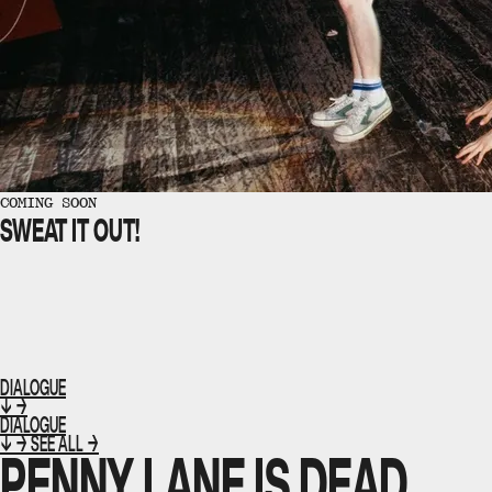
COMING SOON
SWEAT IT OUT!
DIALOGUE
↓
→
DIALOGUE
↓
→
SEE ALL →
PENNY LANE IS DEAD