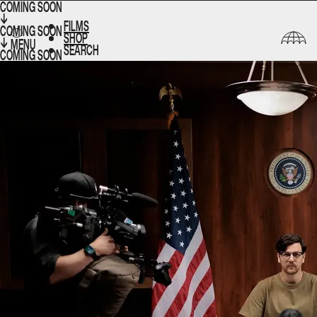
COMING SOON
↓
FILMS​​​​‌ ‍ ​‍​‍‌‍ ‌ ​‍‌‍‍‌‌‍‌ ‌‍‍‌‌‍ ‍​‍​‍​ ‍‍​‍​‍‌ ​ ‌‍​‌‌‍ ‍‌‍‍‌‌ ‌​‌ ‍‌​‍ ‍‌‍‍‌‌‍ ​‍​‍​‍ ​​‍​‍‌‍‍​‌ ​‍‌‍‌‌‌‍‌‍​‍​‍​ ‍‍​‍​‍‌‍‍​‌ ‌​‌ ‌​‌ ​​‌ ​ ​ ‍‍​‍ ​‍ ‌ ‌‌‌‍ ‌‌‍​‍‌ ​‍‌‍‌‌‌‍ ​‌‍ ​‌‍​‌​‍ ‍‌ ​ ‌‍​‌‌‍ ‍‌‍‍‌‌ ‌​‌ ‍‌​‍ ‍‌ ​ ‌ ‌​‌ ‌‌‌‍‌​‌‍‍‌‌‍ ​‍ ‌‍‍‌‌‍ ‍‌ ‌​‌‍‌‌‌‍ ‍‌ ‌​​‍ ‌‍‌‌‌‍‌​‌‍‍‌‌ ‌​​‍ ‌‍ ‌‌‍ ‌‍‌​‌‍‌‌​ ‌‌ ​​‌ ​‍‌‍‌‌‌ ​ ‌‍‌‌‌‍ ‍‌ ‌​‌‍​‌‌ ‌​‌‍‍‌‌‍ ‌‍ ‍​ ‍ ‌‍‍‌‌‍‌​​ ‌‌ ​ ‌‍‍‌‌ ‌​‌‍‌‌‌‌​ ‌‍‌‌‌ ‌​‌ ‌​‌‍‍‌‌‍ ‍‌‍‌ ‌ ​ ​ ‍ ‌ ‌​‌ ‍‌‌ ​​‌‍‌‌​ ‌‌ ​ ‌‍‍‌‌ ‌​‌‍‌‌‌‌​ ‌‍‌‌‌ ‌​‌ ‌​‌‍‍‌‌‍ ‍‌‍‌ ‌ ​ ​ ‍ ‌ ​​‌‍​‌‌ ‌​‌‍‍​​ ‌‌‍ ‌‌‍​‌‌‍‍‌‌‍ ‍‌​ ‍‌‍​‌‌ ‌‍‌‍‍‌‌‍‌ ‌‍​‌‌ ‌​‌‍‍‌‌‍ ‌‍ ‍​‍‌‌​ ‌‌‌​​‍‌‌ ‌‍‍ ‌‍‌‌‌ ‍‌​‍‌‌​ ​ ‌​‌​​‍‌‌​ ​ ‌​‌​​‍‌‌​ ​‍​ ​‍‌‍‌​​ ‍​​ ‌‌​ ​‌‌‍​‍‌‍​‌​ ‌‌‌‍​ ​‍ ‌​ ‍‌‌‍‌‍​ ‍‌​ ​‌​‍ ‌​ ‌​‌‍‌‌​ ​‌​ ​‌​‍ ‌‌‍​‌​ ‌ ​ ‍​​ ‍​​‍ ‌​ ​‌​ ‍‌‌‍‌‍​ ‍‌​ ‍​​ ​​​ ​‍‌‍​‍​ ‍‌‌‍‌‍​ ‌‍​ ‌‍​‍‌‌​ ​‍​ ​‍​‍‌‌​ ‌‌‌​‌​​‍ ‍‌ ‌​‌‍‍‌‌ ‌​‌‍ ​‌‍‌‌​ ‌‍​‍‌‍​‌‌ ​ ‌‍‌‌‌‌‌‌‌ ​‍‌‍ ​​ ‌‌‍‍​‌ ‌​‌ ‌​‌ ​​‌ ​ ​‍‌‌​ ​ ‌​​‌​‍‌‌​ ​‍‌​‌‍​‍‌‌​ ​‍‌​‌‍‌ ‌‌‌‍ ‌‌‍​‍‌ ​‍‌‍‌‌‌‍ ​‌‍ ​‌‍​‌​‍ ‍‌ ​ ‌‍​‌‌‍ ‍‌‍‍‌‌ ‌​‌ ‍‌​‍ ‍‌ ​ ‌ ‌​‌ ‌‌‌‍‌​‌‍‍‌‌‍ ​‍‌‍‌‍‍‌‌‍‌​​ ‌‌ ​ ‌‍‍‌‌ ‌​‌‍‌‌‌‌​ ‌‍‌‌‌ ‌​‌ ‌​‌‍‍‌‌‍ ‍‌‍‌ ‌ ​ ​‍‌‍‌ ‌​‌ ‍‌‌ ​​‌‍‌‌​ ‌‌ ​ ‌‍‍‌‌ ‌​‌‍‌‌‌‌​ ‌‍‌‌‌ ‌​‌ ‌​‌‍‍‌‌‍ ‍‌‍‌ ‌ ​ ​‍‌‍‌ ​​‌‍​‌‌ ‌​‌‍‍​​ ‌‌‍ ‌‌‍​‌‌‍‍‌‌‍ ‍‌​ ‍‌‍​‌‌ ‌‍‌‍‍‌‌‍‌ ‌‍​‌‌ ‌​‌‍‍‌‌‍ ‌‍ ‍​‍‌‌​ ‌‌‌​​‍‌‌ ‌‍‍ ‌‍‌‌‌ ‍‌​‍‌‌​ ​ ‌​‌​​‍‌‌​ ​ ‌​‌​​‍‌‌​ ​‍​ ​‍‌‍‌​​ ‍​​ ‌‌​ ​‌‌‍​‍‌‍​‌​ ‌‌‌‍​ ​‍ ‌​ ‍‌‌‍‌‍​ ‍‌​ ​‌​‍ ‌​ ‌​‌‍‌‌​ ​‌​ ​‌​‍ ‌‌‍​‌​ ‌ ​ ‍​​ ‍​​‍ ‌​ ​‌​ ‍‌‌‍‌‍​ ‍‌​ ‍​​ ​​​ ​‍‌‍​‍​ ‍‌‌‍‌‍​ ‌‍​ ‌‍​‍‌‌​ ​‍​ ​‍​‍‌‌​ ‌‌‌​‌​​‍ ‍‌ ‌​‌‍‍‌‌ ‌​‌‍ ​‌‍‌‌​‍‌‍‌ ​​‌‍‌‌‌ ​‍‌ ​ ‌ ​​‌‍‌‌‌‍​ ‌ ‌​‌‍‍‌‌ ‌‍‌‍‌‌​ ‌‌ ​​‌ ‌‌‌‍​‍‌‍ ​‌‍‍‌‌ ​ ‌‍‍​‌‍‌‌‌‍‌​​‍​‍‌ ‌
COMING SOON
SHOP​​​​‌ ‍ ​‍​‍‌‍ ‌ ​‍‌‍‍‌‌‍‌ ‌‍‍‌‌‍ ‍​‍​‍​ ‍‍​‍​‍‌ ​ ‌‍​‌‌‍ ‍‌‍‍‌‌ ‌​‌ ‍‌​‍ ‍‌‍‍‌‌‍ ​‍​‍​‍ ​​‍​‍‌‍‍​‌ ​‍‌‍‌‌‌‍‌‍​‍​‍​ ‍‍​‍​‍‌‍‍​‌ ‌​‌ ‌​‌ ​​‌ ​ ​ ‍‍​‍ ​‍ ‌ ‌‌‌‍ ‌‌‍​‍‌ ​‍‌‍‌‌‌‍ ​‌‍ ​‌‍​‌​‍ ‍‌ ​ ‌‍​‌‌‍ ‍‌‍‍‌‌ ‌​‌ ‍‌​‍ ‍‌ ​ ‌ ‌​‌ ‌‌‌‍‌​‌‍‍‌‌‍ ​‍ ‌‍‍‌‌‍ ‍‌ ‌​‌‍‌‌‌‍ ‍‌ ‌​​‍ ‌‍‌‌‌‍‌​‌‍‍‌‌ ‌​​‍ ‌‍ ‌‌‍ ‌‍‌​‌‍‌‌​ ‌‌ ​​‌ ​‍‌‍‌‌‌ ​ ‌‍‌‌‌‍ ‍‌ ‌​‌‍​‌‌ ‌​‌‍‍‌‌‍ ‌‍ ‍​ ‍ ‌‍‍‌‌‍‌​​ ‌‌ ​ ‌‍‍‌‌ ‌​‌‍‌‌‌‌​ ‌‍‌‌‌ ‌​‌ ‌​‌‍‍‌‌‍ ‍‌‍‌ ‌ ​ ​ ‍ ‌ ‌​‌ ‍‌‌ ​​‌‍‌‌​ ‌‌ ​ ‌‍‍‌‌ ‌​‌‍‌‌‌‌​ ‌‍‌‌‌ ‌​‌ ‌​‌‍‍‌‌‍ ‍‌‍‌ ‌ ​ ​ ‍ ‌ ​​‌‍​‌‌ ‌​‌‍‍​​ ‌‌‍ ‌‌‍​‌‌‍‍‌‌‍ ‍‌​ ‍‌‍​‌‌ ‌‍‌‍‍‌‌‍‌ ‌‍​‌‌ ‌​‌‍‍‌‌‍ ‌‍ ‍​‍‌‌​ ‌‌‌​​‍‌‌ ‌‍‍ ‌‍‌‌‌ ‍‌​‍‌‌​ ​ ‌​‌​​‍‌‌​ ​ ‌​‌​​‍‌‌​ ​‍​ ​‍​ ​​​ ‌‌‌‍​‌​ ​‌​ ‌ ‌‍​‍​ ‍‌​ ​ ​‍ ‌​ ​​​ ​‌​ ​‍​ ​​​‍ ‌​ ‌​​ ‌‌‌‍‌​​ ‌​​‍ ‌​ ‍​​ ‌‌‌‍‌​‌‍​‌​‍ ‌‌‍‌‌​ ​‍​ ​ ​ ‌ ​ ‍​‌‍​ ‌‍‌‍​ ​ ​ ‌‍​ ‌‌​ ‌‍‌‍‌​​‍‌‌​ ​‍​ ​‍​‍‌‌​ ‌‌‌​‌​​‍ ‍‌ ‌​‌‍‍‌‌ ‌​‌‍ ​‌‍‌‌​ ‌‍​‍‌‍​‌‌ ​ ‌‍‌‌‌‌‌‌‌ ​‍‌‍ ​​ ‌‌‍‍​‌ ‌​‌ ‌​‌ ​​‌ ​ ​‍‌‌​ ​ ‌​​‌​‍‌‌​ ​‍‌​‌‍​‍‌‌​ ​‍‌​‌‍‌ ‌‌‌‍ ‌‌‍​‍‌ ​‍‌‍‌‌‌‍ ​‌‍ ​‌‍​‌​‍ ‍‌ ​ ‌‍​‌‌‍ ‍‌‍‍‌‌ ‌​‌ ‍‌​‍ ‍‌ ​ ‌ ‌​‌ ‌‌‌‍‌​‌‍‍‌‌‍ ​‍‌‍‌‍‍‌‌‍‌​​ ‌‌ ​ ‌‍‍‌‌ ‌​‌‍‌‌‌‌​ ‌‍‌‌‌ ‌​‌ ‌​‌‍‍‌‌‍ ‍‌‍‌ ‌ ​ ​‍‌‍‌ ‌​‌ ‍‌‌ ​​‌‍‌‌​ ‌‌ ​ ‌‍‍‌‌ ‌​‌‍‌‌‌‌​ ‌‍‌‌‌ ‌​‌ ‌​‌‍‍‌‌‍ ‍‌‍‌ ‌ ​ ​‍‌‍‌ ​​‌‍​‌‌ ‌​‌‍‍​​ ‌‌‍ ‌‌‍​‌‌‍‍‌‌‍ ‍‌​ ‍‌‍​‌‌ ‌‍‌‍‍‌‌‍‌ ‌‍​‌‌ ‌​‌‍‍‌‌‍ ‌‍ ‍​‍‌‌​ ‌‌‌​​‍‌‌ ‌‍‍ ‌‍‌‌‌ ‍‌​‍‌‌​ ​ ‌​‌​​‍‌‌​ ​ ‌​‌​​‍‌‌​ ​‍​ ​‍​ ​​​ ‌‌‌‍​‌​ ​‌​ ‌ ‌‍​‍​ ‍‌​ ​ ​‍ ‌​ ​​​ ​‌​ ​‍​ ​​​‍ ‌​ ‌​​ ‌‌‌‍‌​​ ‌​​‍ ‌​ ‍​​ ‌‌‌‍‌​‌‍​‌​‍ ‌‌‍‌‌​ ​‍​ ​ ​ ‌ ​ ‍​‌‍​ ‌‍‌‍​ ​ ​ ‌‍​ ‌‌​ ‌‍‌‍‌​​‍‌‌​ ​‍​ ​‍​‍‌‌​ ‌‌‌​‌​​‍ ‍‌ ‌​‌‍‍‌‌ ‌​‌‍ ​‌‍‌‌​‍‌‍‌ ​​‌‍‌‌‌ ​‍‌ ​ ‌ ​​‌‍‌‌‌‍​ ‌ ‌​‌‍‍‌‌ ‌‍‌‍‌‌​ ‌‌ ​​‌ ‌‌‌‍​‍‌‍ ​‌‍‍‌‌ ​ ‌‍‍​‌‍‌‌‌‍‌​​‍​‍‌ ‌
↓
MENU
SEARCH
COMING SOON
FILMS​​​​‌ ‍ ​‍​‍‌‍ ‌ ​‍‌‍‍‌‌‍‌ ‌‍‍‌‌‍ ‍​‍​‍​ ‍‍​‍​‍‌ ​ ‌‍​‌‌‍ ‍‌‍‍‌‌ ‌​‌ ‍‌​‍ ‍‌‍‍‌‌‍ ​‍​‍​‍ ​​‍​‍‌‍‍​‌ ​‍‌‍‌‌‌‍‌‍​‍​‍​ ‍‍​‍​‍‌‍‍​‌ ‌​‌ ‌​‌ ​​‌ ​ ​ ‍‍​‍ ​‍ ‌ ‌‌‌‍ ‌‌‍​‍‌ ​‍‌‍‌‌‌‍ ​‌‍ ​‌‍​‌​‍ ‍‌ ​ ‌‍​‌‌‍ ‍‌‍‍‌‌ ‌​‌ ‍‌​‍ ‍‌ ​ ‌ ‌​‌ ‌‌‌‍‌​‌‍‍‌‌‍ ​‍ ‌‍‍‌‌‍ ‍‌ ‌​‌‍‌‌‌‍ ‍‌ ‌​​‍ ‌‍‌‌‌‍‌​‌‍‍‌‌ ‌​​‍ ‌‍ ‌‌‍ ‌‍‌​‌‍‌‌​ ‌‌ ​​‌ ​‍‌‍‌‌‌ ​ ‌‍‌‌‌‍ ‍‌ ‌​‌‍​‌‌ ‌​‌‍‍‌‌‍ ‌‍ ‍​ ‍ ‌‍‍‌‌‍‌​​ ‌‌ ​ ‌‍‍‌‌ ‌​‌‍‌‌‌‌​ ‌‍‌‌‌ ‌​‌ ‌​‌‍‍‌‌‍ ‍‌‍‌ ‌ ​ ​ ‍ ‌ ‌​‌ ‍‌‌ ​​‌‍‌‌​ ‌‌ ​ ‌‍‍‌‌ ‌​‌‍‌‌‌‌​ ‌‍‌‌‌ ‌​‌ ‌​‌‍‍‌‌‍ ‍‌‍‌ ‌ ​ ​ ‍ ‌ ​​‌‍​‌‌ ‌​‌‍‍​​ ‌‌‍ ‌‌‍‌‌‌‍ ‍‌ ‌‌‌​ ‍‌‍​‌‌ ‌‍‌‍‍‌‌‍‌ ‌‍​‌‌ ‌​‌‍‍‌‌‍ ‌‍ ‍​‍‌‌​ ‌‌‌​​‍‌‌ ‌‍‍ ‌‍‌‌‌ ‍‌​‍‌‌​ ​ ‌​‌​​‍‌‌​ ​ ‌​‌​​‍‌‌​ ​‍​ ​‍​ ‌‌​ ​​​ ​‌‌‍‌‍‌‍​‍​ ​‌‌‍​‍‌‍‌‌​‍ ‌​ ​‍‌‍‌‍​ ​ ‌‍​‍​‍ ‌​ ‌​‌‍‌‍‌‍​‍​ ‌ ​‍ ‌‌‍​‍​ ​‌​ ‌​​ ‍​​‍ ‌‌‍​‍​ ‌​​ ​​‌‍​ ​ ​​​ ​​‌‍​ ​ ​ ​ ‌‌​ ‍​​ ‌‌​ ‌‍​‍‌‌​ ​‍​ ​‍​‍‌‌​ ‌‌‌​‌​​‍ ‍‌ ‌​‌‍‍‌‌ ‌​‌‍ ​‌‍‌‌​ ‌‍​‍‌‍​‌‌ ​ ‌‍‌‌‌‌‌‌‌ ​‍‌‍ ​​ ‌‌‍‍​‌ ‌​‌ ‌​‌ ​​‌ ​ ​‍‌‌​ ​ ‌​​‌​‍‌‌​ ​‍‌​‌‍​‍‌‌​ ​‍‌​‌‍‌ ‌‌‌‍ ‌‌‍​‍‌ ​‍‌‍‌‌‌‍ ​‌‍ ​‌‍​‌​‍ ‍‌ ​ ‌‍​‌‌‍ ‍‌‍‍‌‌ ‌​‌ ‍‌​‍ ‍‌ ​ ‌ ‌​‌ ‌‌‌‍‌​‌‍‍‌‌‍ ​‍‌‍‌‍‍‌‌‍‌​​ ‌‌ ​ ‌‍‍‌‌ ‌​‌‍‌‌‌‌​ ‌‍‌‌‌ ‌​‌ ‌​‌‍‍‌‌‍ ‍‌‍‌ ‌ ​ ​‍‌‍‌ ‌​‌ ‍‌‌ ​​‌‍‌‌​ ‌‌ ​ ‌‍‍‌‌ ‌​‌‍‌‌‌‌​ ‌‍‌‌‌ ‌​‌ ‌​‌‍‍‌‌‍ ‍‌‍‌ ‌ ​ ​‍‌‍‌ ​​‌‍​‌‌ ‌​‌‍‍​​ ‌‌‍ ‌‌‍‌‌‌‍ ‍‌ ‌‌‌​ ‍‌‍​‌‌ ‌‍‌‍‍‌‌‍‌ ‌‍​‌‌ ‌​‌‍‍‌‌‍ ‌‍ ‍​‍‌‌​ ‌‌‌​​‍‌‌ ‌‍‍ ‌‍‌‌‌ ‍‌​‍‌‌​ ​ ‌​‌​​‍‌‌​ ​ ‌​‌​​‍‌‌​ ​‍​ ​‍​ ‌‌​ ​​​ ​‌‌‍‌‍‌‍​‍​ ​‌‌‍​‍‌‍‌‌​‍ ‌​ ​‍‌‍‌‍​ ​ ‌‍​‍​‍ ‌​ ‌​‌‍‌‍‌‍​‍​ ‌ ​‍ ‌‌‍​‍​ ​‌​ ‌​​ ‍​​‍ ‌‌‍​‍​ ‌​​ ​​‌‍​ ​ ​​​ ​​‌‍​ ​ ​ ​ ‌‌​ ‍​​ ‌‌​ ‌‍​‍‌‌​ ​‍​ ​‍​‍‌‌​ ‌‌‌​‌​​‍ ‍‌ ‌​‌‍‍‌‌ ‌​‌‍ ​‌‍‌‌​‍‌‍‌ ​​‌‍‌‌‌ ​‍‌ ​ ‌ ​​‌‍‌‌‌‍​ ‌ ‌​‌‍‍‌‌ ‌‍‌‍‌‌​ ‌‌ ​​‌ ‌‌‌‍​‍‌‍ ​‌‍‍‌‌ ​ ‌‍‍​‌‍‌‌‌‍‌​​‍​‍‌ ‌
DIALOGUE​​​​‌ ‍ ​‍​‍‌‍ ‌ ​‍‌‍‍‌‌‍‌ ‌‍‍‌‌‍ ‍​‍​‍​ ‍‍​‍​‍‌ ​ ‌‍​‌‌‍ ‍‌‍‍‌‌ ‌​‌ ‍‌​‍ ‍‌‍‍‌‌‍ ​‍​‍​‍ ​​‍​‍‌‍‍​‌ ​‍‌‍‌‌‌‍‌‍​‍​‍​ ‍‍​‍​‍‌‍‍​‌ ‌​‌ ‌​‌ ​​‌ ​ ​ ‍‍​‍ ​‍ ‌ ‌‌‌‍ ‌‌‍​‍‌ ​‍‌‍‌‌‌‍ ​‌‍ ​‌‍​‌​‍ ‍‌ ​ ‌‍​‌‌‍ ‍‌‍‍‌‌ ‌​‌ ‍‌​‍ ‍‌ ​ ‌ ‌​‌ ‌‌‌‍‌​‌‍‍‌‌‍ ​‍ ‌‍‍‌‌‍ ‍‌ ‌​‌‍‌‌‌‍ ‍‌ ‌​​‍ ‌‍‌‌‌‍‌​‌‍‍‌‌ ‌​​‍ ‌‍ ‌‌‍ ‌‍‌​‌‍‌‌​ ‌‌ ​​‌ ​‍‌‍‌‌‌ ​ ‌‍‌‌‌‍ ‍‌ ‌​‌‍​‌‌ ‌​‌‍‍‌‌‍ ‌‍ ‍​ ‍ ‌‍‍‌‌‍‌​​ ‌‌ ​ ‌‍‍‌‌ ‌​‌‍‌‌‌‌​ ‌‍‌‌‌ ‌​‌ ‌​‌‍‍‌‌‍ ‍‌‍‌ ‌ ​ ​ ‍ ‌ ‌​‌ ‍‌‌ ​​‌‍‌‌​ ‌‌ ​ ‌‍‍‌‌ ‌​‌‍‌‌‌‌​ ‌‍‌‌‌ ‌​‌ ‌​‌‍‍‌‌‍ ‍‌‍‌ ‌ ​ ​ ‍ ‌ ​​‌‍​‌‌ ‌​‌‍‍​​ ‌‌‍ ‌‌‍‌‌‌‍ ‍‌ ‌‌‌​ ‍‌‍​‌‌ ‌‍‌‍‍‌‌‍‌ ‌‍​‌‌ ‌​‌‍‍‌‌‍ ‌‍ ‍​‍‌‌​ ‌‌‌​​‍‌‌ ‌‍‍ ‌‍‌‌‌ ‍‌​‍‌‌​ ​ ‌​‌​​‍‌‌​ ​ ‌​‌​​‍‌‌​ ​‍​ ​‍‌‍​‍​ ​‍​ ‌ ‌‍​‌‌‍​‍​ ​‍​ ‌‍‌‍​‌​‍ ‌‌‍‌‌​ ​‌​ ​ ‌‍​ ​‍ ‌​ ‌​​ ‍​​ ‍​​ ‌‌​‍ ‌‌‍​‍​ ​‌​ ​ ​ ‌‍​‍ ‌​ ​ ​ ‌​‌‍‌​​ ‍​​ ​‌​ ​‌‌‍​‍‌‍​‍​ ‌‌‌‍‌‍​ ‌ ‌‍​‍​‍‌‌​ ​‍​ ​‍​‍‌‌​ ‌‌‌​‌​​‍ ‍‌ ‌​‌‍‍‌‌ ‌​‌‍ ​‌‍‌‌​ ‌‍​‍‌‍​‌‌ ​ ‌‍‌‌‌‌‌‌‌ ​‍‌‍ ​​ ‌‌‍‍​‌ ‌​‌ ‌​‌ ​​‌ ​ ​‍‌‌​ ​ ‌​​‌​‍‌‌​ ​‍‌​‌‍​‍‌‌​ ​‍‌​‌‍‌ ‌‌‌‍ ‌‌‍​‍‌ ​‍‌‍‌‌‌‍ ​‌‍ ​‌‍​‌​‍ ‍‌ ​ ‌‍​‌‌‍ ‍‌‍‍‌‌ ‌​‌ ‍‌​‍ ‍‌ ​ ‌ ‌​‌ ‌‌‌‍‌​‌‍‍‌‌‍ ​‍‌‍‌‍‍‌‌‍‌​​ ‌‌ ​ ‌‍‍‌‌ ‌​‌‍‌‌‌‌​ ‌‍‌‌‌ ‌​‌ ‌​‌‍‍‌‌‍ ‍‌‍‌ ‌ ​ ​‍‌‍‌ ‌​‌ ‍‌‌ ​​‌‍‌‌​ ‌‌ ​ ‌‍‍‌‌ ‌​‌‍‌‌‌‌​ ‌‍‌‌‌ ‌​‌ ‌​‌‍‍‌‌‍ ‍‌‍‌ ‌ ​ ​‍‌‍‌ ​​‌‍​‌‌ ‌​‌‍‍​​ ‌‌‍ ‌‌‍‌‌‌‍ ‍‌ ‌‌‌​ ‍‌‍​‌‌ ‌‍‌‍‍‌‌‍‌ ‌‍​‌‌ ‌​‌‍‍‌‌‍ ‌‍ ‍​‍‌‌​ ‌‌‌​​‍‌‌ ‌‍‍ ‌‍‌‌‌ ‍‌​‍‌‌​ ​ ‌​‌​​‍‌‌​ ​ ‌​‌​​‍‌‌​ ​‍​ ​‍‌‍​‍​ ​‍​ ‌ ‌‍​‌‌‍​‍​ ​‍​ ‌‍‌‍​‌​‍ ‌‌‍‌‌​ ​‌​ ​ ‌‍​ ​‍ ‌​ ‌​​ ‍​​ ‍​​ ‌‌​‍ ‌‌‍​‍​ ​‌​ ​ ​ ‌‍​‍ ‌​ ​ ​ ‌​‌‍‌​​ ‍​​ ​‌​ ​‌‌‍​‍‌‍​‍​ ‌‌‌‍‌‍​ ‌ ‌‍​‍​‍‌‌​ ​‍​ ​‍​‍‌‌​ ‌‌‌​‌​​‍ ‍‌ ‌​‌‍‍‌‌ ‌​‌‍ ​‌‍‌‌​‍‌‍‌ ​​‌‍‌‌‌ ​‍‌ ​ ‌ ​​‌‍‌‌‌‍​ ‌ ‌​‌‍‍‌‌ ‌‍‌‍‌‌​ ‌‌ ​​‌ ‌‌‌‍​‍‌‍ ​‌‍‍‌‌ ​ ‌‍‍​‌‍‌‌‌‍‌​​‍​‍‌ ‌
SHOP​​​​‌ ‍ ​‍​‍‌‍ ‌ ​‍‌‍‍‌‌‍‌ ‌‍‍‌‌‍ ‍​‍​‍​ ‍‍​‍​‍‌ ​ ‌‍​‌‌‍ ‍‌‍‍‌‌ ‌​‌ ‍‌​‍ ‍‌‍‍‌‌‍ ​‍​‍​‍ ​​‍​‍‌‍‍​‌ ​‍‌‍‌‌‌‍‌‍​‍​‍​ ‍‍​‍​‍‌‍‍​‌ ‌​‌ ‌​‌ ​​‌ ​ ​ ‍‍​‍ ​‍ ‌ ‌‌‌‍ ‌‌‍​‍‌ ​‍‌‍‌‌‌‍ ​‌‍ ​‌‍​‌​‍ ‍‌ ​ ‌‍​‌‌‍ ‍‌‍‍‌‌ ‌​‌ ‍‌​‍ ‍‌ ​ ‌ ‌​‌ ‌‌‌‍‌​‌‍‍‌‌‍ ​‍ ‌‍‍‌‌‍ ‍‌ ‌​‌‍‌‌‌‍ ‍‌ ‌​​‍ ‌‍‌‌‌‍‌​‌‍‍‌‌ ‌​​‍ ‌‍ ‌‌‍ ‌‍‌​‌‍‌‌​ ‌‌ ​​‌ ​‍‌‍‌‌‌ ​ ‌‍‌‌‌‍ ‍‌ ‌​‌‍​‌‌ ‌​‌‍‍‌‌‍ ‌‍ ‍​ ‍ ‌‍‍‌‌‍‌​​ ‌‌ ​ ‌‍‍‌‌ ‌​‌‍‌‌‌‌​ ‌‍‌‌‌ ‌​‌ ‌​‌‍‍‌‌‍ ‍‌‍‌ ‌ ​ ​ ‍ ‌ ‌​‌ ‍‌‌ ​​‌‍‌‌​ ‌‌ ​ ‌‍‍‌‌ ‌​‌‍‌‌‌‌​ ‌‍‌‌‌ ‌​‌ ‌​‌‍‍‌‌‍ ‍‌‍‌ ‌ ​ ​ ‍ ‌ ​​‌‍​‌‌ ‌​‌‍‍​​ ‌‌‍ ‌‌‍‌‌‌‍ ‍‌ ‌‌‌​ ‍‌‍​‌‌ ‌‍‌‍‍‌‌‍‌ ‌‍​‌‌ ‌​‌‍‍‌‌‍ ‌‍ ‍​‍‌‌​ ‌‌‌​​‍‌‌ ‌‍‍ ‌‍‌‌‌ ‍‌​‍‌‌​ ​ ‌​‌​​‍‌‌​ ​ ‌​‌​​‍‌‌​ ​‍​ ​‍​ ​‍​ ​‍‌‍​‍‌‍​‍‌‍​‌‌‍‌‍​ ​​​ ​​​‍ ‌‌‍​‌‌‍‌‍​ ​ ​ ‌‍​‍ ‌​ ‌​‌‍‌‍​ ​ ​ ‌​​‍ ‌​ ‍‌‌‍‌​‌‍​‍​ ‌‌​‍ ‌​ ​ ​ ​‌​ ​‌‌‍​ ​ ‍​​ ‌ ‌‍​ ​ ‍​‌‍‌​​ ‌‍​ ‌ ‌‍​ ​‍‌‌​ ​‍​ ​‍​‍‌‌​ ‌‌‌​‌​​‍ ‍‌ ‌​‌‍‍‌‌ ‌​‌‍ ​‌‍‌‌​ ‌‍​‍‌‍​‌‌ ​ ‌‍‌‌‌‌‌‌‌ ​‍‌‍ ​​ ‌‌‍‍​‌ ‌​‌ ‌​‌ ​​‌ ​ ​‍‌‌​ ​ ‌​​‌​‍‌‌​ ​‍‌​‌‍​‍‌‌​ ​‍‌​‌‍‌ ‌‌‌‍ ‌‌‍​‍‌ ​‍‌‍‌‌‌‍ ​‌‍ ​‌‍​‌​‍ ‍‌ ​ ‌‍​‌‌‍ ‍‌‍‍‌‌ ‌​‌ ‍‌​‍ ‍‌ ​ ‌ ‌​‌ ‌‌‌‍‌​‌‍‍‌‌‍ ​‍‌‍‌‍‍‌‌‍‌​​ ‌‌ ​ ‌‍‍‌‌ ‌​‌‍‌‌‌‌​ ‌‍‌‌‌ ‌​‌ ‌​‌‍‍‌‌‍ ‍‌‍‌ ‌ ​ ​‍‌‍‌ ‌​‌ ‍‌‌ ​​‌‍‌‌​ ‌‌ ​ ‌‍‍‌‌ ‌​‌‍‌‌‌‌​ ‌‍‌‌‌ ‌​‌ ‌​‌‍‍‌‌‍ ‍‌‍‌ ‌ ​ ​‍‌‍‌ ​​‌‍​‌‌ ‌​‌‍‍​​ ‌‌‍ ‌‌‍‌‌‌‍ ‍‌ ‌‌‌​ ‍‌‍​‌‌ ‌‍‌‍‍‌‌‍‌ ‌‍​‌‌ ‌​‌‍‍‌‌‍ ‌‍ ‍​‍‌‌​ ‌‌‌​​‍‌‌ ‌‍‍ ‌‍‌‌‌ ‍‌​‍‌‌​ ​ ‌​‌​​‍‌‌​ ​ ‌​‌​​‍‌‌​ ​‍​ ​‍​ ​‍​ ​‍‌‍​‍‌‍​‍‌‍​‌‌‍‌‍​ ​​​ ​​​‍ ‌‌‍​‌‌‍‌‍​ ​ ​ ‌‍​‍ ‌​ ‌​‌‍‌‍​ ​ ​ ‌​​‍ ‌​ ‍‌‌‍‌​‌‍​‍​ ‌‌​‍ ‌​ ​ ​ ​‌​ ​‌‌‍​ ​ ‍​​ ‌ ‌‍​ ​ ‍​‌‍‌​​ ‌‍​ ‌ ‌‍​ ​‍‌‌​ ​‍​ ​‍​‍‌‌​ ‌‌‌​‌​​‍ ‍‌ ‌​‌‍‍‌‌ ‌​‌‍ ​‌‍‌‌​‍‌‍‌ ​​‌‍‌‌‌ ​‍‌ ​ ‌ ​​‌‍‌‌‌‍​ ‌ ‌​‌‍‍‌‌ ‌‍‌‍‌‌​ ‌‌ ​​‌ ‌‌‌‍​‍‌‍ ​‌‍‍‌‌ ​ ‌‍‍​‌‍‌‌‌‍‌​​‍​‍‌ ‌
BOOK A SCREENING​​​​‌ ‍ ​‍​‍‌‍ ‌ ​‍‌‍‍‌‌‍‌ ‌‍‍‌‌‍ ‍​‍​‍​ ‍‍​‍​‍‌ ​ ‌‍​‌‌‍ ‍‌‍‍‌‌ ‌​‌ ‍‌​‍ ‍‌‍‍‌‌‍ ​‍​‍​‍ ​​‍​‍‌‍‍​‌ ​‍‌‍‌‌‌‍‌‍​‍​‍​ ‍‍​‍​‍‌‍‍​‌ ‌​‌ ‌​‌ ​​‌ ​ ​ ‍‍​‍ ​‍ ‌ ‌‌‌‍ ‌‌‍​‍‌ ​‍‌‍‌‌‌‍ ​‌‍ ​‌‍​‌​‍ ‍‌ ​ ‌‍​‌‌‍ ‍‌‍‍‌‌ ‌​‌ ‍‌​‍ ‍‌ ​ ‌ ‌​‌ ‌‌‌‍‌​‌‍‍‌‌‍ ​‍ ‌‍‍‌‌‍ ‍‌ ‌​‌‍‌‌‌‍ ‍‌ ‌​​‍ ‌‍‌‌‌‍‌​‌‍‍‌‌ ‌​​‍ ‌‍ ‌‌‍ ‌‍‌​‌‍‌‌​ ‌‌ ​​‌ ​‍‌‍‌‌‌ ​ ‌‍‌‌‌‍ ‍‌ ‌​‌‍​‌‌ ‌​‌‍‍‌‌‍ ‌‍ ‍​ ‍ ‌‍‍‌‌‍‌​​ ‌‌ ​ ‌‍‍‌‌ ‌​‌‍‌‌‌‌​ ‌‍‌‌‌ ‌​‌ ‌​‌‍‍‌‌‍ ‍‌‍‌ ‌ ​ ​ ‍ ‌ ‌​‌ ‍‌‌ ​​‌‍‌‌​ ‌‌ ​ ‌‍‍‌‌ ‌​‌‍‌‌‌‌​ ‌‍‌‌‌ ‌​‌ ‌​‌‍‍‌‌‍ ‍‌‍‌ ‌ ​ ​ ‍ ‌ ​​‌‍​‌‌ ‌​‌‍‍​​ ‌‌‍ ‌‌‍‌‌‌‍ ‍‌ ‌‌‌​ ‍‌‍​‌‌ ‌‍‌‍‍‌‌‍‌ ‌‍​‌‌ ‌​‌‍‍‌‌‍ ‌‍ ‍​‍‌‌​ ‌‌‌​​‍‌‌ ‌‍‍ ‌‍‌‌‌ ‍‌​‍‌‌​ ​ ‌​‌​​‍‌‌​ ​ ‌​‌​​‍‌‌​ ​‍​ ​‍‌‍‌​​ ‌‍‌‍‌​​ ​​‌‍‌‌‌‍‌‍‌‍​‍​ ‍‌​‍ ‌​ ‌‌​ ‍‌​ ​‍​ ‍‌​‍ ‌​ ‌​‌‍‌‌​ ‍‌​ ​‍​‍ ‌‌‍​‍​ ‌​​ ‌‌​ ​ ​‍ ‌​ ‌‍‌‍​‌‌‍‌‌‌‍‌‍‌‍​‌​ ‌​​ ‌‍​ ​​​ ‍​‌‍​‌​ ‌‍‌‍‌‌​‍‌‌​ ​‍​ ​‍​‍‌‌​ ‌‌‌​‌​​‍ ‍‌ ‌​‌‍‍‌‌ ‌​‌‍ ​‌‍‌‌​ ‌‍​‍‌‍​‌‌ ​ ‌‍‌‌‌‌‌‌‌ ​‍‌‍ ​​ ‌‌‍‍​‌ ‌​‌ ‌​‌ ​​‌ ​ ​‍‌‌​ ​ ‌​​‌​‍‌‌​ ​‍‌​‌‍​‍‌‌​ ​‍‌​‌‍‌ ‌‌‌‍ ‌‌‍​‍‌ ​‍‌‍‌‌‌‍ ​‌‍ ​‌‍​‌​‍ ‍‌ ​ ‌‍​‌‌‍ ‍‌‍‍‌‌ ‌​‌ ‍‌​‍ ‍‌ ​ ‌ ‌​‌ ‌‌‌‍‌​‌‍‍‌‌‍ ​‍‌‍‌‍‍‌‌‍‌​​ ‌‌ ​ ‌‍‍‌‌ ‌​‌‍‌‌‌‌​ ‌‍‌‌‌ ‌​‌ ‌​‌‍‍‌‌‍ ‍‌‍‌ ‌ ​ ​‍‌‍‌ ‌​‌ ‍‌‌ ​​‌‍‌‌​ ‌‌ ​ ‌‍‍‌‌ ‌​‌‍‌‌‌‌​ ‌‍‌‌‌ ‌​‌ ‌​‌‍‍‌‌‍ ‍‌‍‌ ‌ ​ ​‍‌‍‌ ​​‌‍​‌‌ ‌​‌‍‍​​ ‌‌‍ ‌‌‍‌‌‌‍ ‍‌ ‌‌‌​ ‍‌‍​‌‌ ‌‍‌‍‍‌‌‍‌ ‌‍​‌‌ ‌​‌‍‍‌‌‍ ‌‍ ‍​‍‌‌​ ‌‌‌​​‍‌‌ ‌‍‍ ‌‍‌‌‌ ‍‌​‍‌‌​ ​ ‌​‌​​‍‌‌​ ​ ‌​‌​​‍‌‌​ ​‍​ ​‍‌‍‌​​ ‌‍‌‍‌​​ ​​‌‍‌‌‌‍‌‍‌‍​‍​ ‍‌​‍ ‌​ ‌‌​ ‍‌​ ​‍​ ‍‌​‍ ‌​ ‌​‌‍‌‌​ ‍‌​ ​‍​‍ ‌‌‍​‍​ ‌​​ ‌‌​ ​ ​‍ ‌​ ‌‍‌‍​‌‌‍‌‌‌‍‌‍‌‍​‌​ ‌​​ ‌‍​ ​​​ ‍​‌‍​‌​ ‌‍‌‍‌‌​‍‌‌​ ​‍​ ​‍​‍‌‌​ ‌‌‌​‌​​‍ ‍‌ ‌​‌‍‍‌‌ ‌​‌‍ ​‌‍‌‌​‍‌‍‌ ​​‌‍‌‌‌ ​‍‌ ​ ‌ ​​‌‍‌‌‌‍​ ‌ ‌​‌‍‍‌‌ ‌‍‌‍‌‌​ ‌‌ ​​‌ ‌‌‌‍​‍‌‍ ​‌‍‍‌‌ ​ ‌‍‍​‌‍‌‌‌‍‌​​‍​‍‌ ‌
ABOUT​​​​‌ ‍ ​‍​‍‌‍ ‌ ​‍‌‍‍‌‌‍‌ ‌‍‍‌‌‍ ‍​‍​‍​ ‍‍​‍​‍‌ ​ ‌‍​‌‌‍ ‍‌‍‍‌‌ ‌​‌ ‍‌​‍ ‍‌‍‍‌‌‍ ​‍​‍​‍ ​​‍​‍‌‍‍​‌ ​‍‌‍‌‌‌‍‌‍​‍​‍​ ‍‍​‍​‍‌‍‍​‌ ‌​‌ ‌​‌ ​​‌ ​ ​ ‍‍​‍ ​‍ ‌ ‌‌‌‍ ‌‌‍​‍‌ ​‍‌‍‌‌‌‍ ​‌‍ ​‌‍​‌​‍ ‍‌ ​ ‌‍​‌‌‍ ‍‌‍‍‌‌ ‌​‌ ‍‌​‍ ‍‌ ​ ‌ ‌​‌ ‌‌‌‍‌​‌‍‍‌‌‍ ​‍ ‌‍‍‌‌‍ ‍‌ ‌​‌‍‌‌‌‍ ‍‌ ‌​​‍ ‌‍‌‌‌‍‌​‌‍‍‌‌ ‌​​‍ ‌‍ ‌‌‍ ‌‍‌​‌‍‌‌​ ‌‌ ​​‌ ​‍‌‍‌‌‌ ​ ‌‍‌‌‌‍ ‍‌ ‌​‌‍​‌‌ ‌​‌‍‍‌‌‍ ‌‍ ‍​ ‍ ‌‍‍‌‌‍‌​​ ‌‌ ​ ‌‍‍‌‌ ‌​‌‍‌‌‌‌​ ‌‍‌‌‌ ‌​‌ ‌​‌‍‍‌‌‍ ‍‌‍‌ ‌ ​ ​ ‍ ‌ ‌​‌ ‍‌‌ ​​‌‍‌‌​ ‌‌ ​ ‌‍‍‌‌ ‌​‌‍‌‌‌‌​ ‌‍‌‌‌ ‌​‌ ‌​‌‍‍‌‌‍ ‍‌‍‌ ‌ ​ ​ ‍ ‌ ​​‌‍​‌‌ ‌​‌‍‍​​ ‌‌‍ ‌‌‍‌‌‌‍ ‍‌ ‌‌‌​ ‍‌‍​‌‌ ‌‍‌‍‍‌‌‍‌ ‌‍​‌‌ ‌​‌‍‍‌‌‍ ‌‍ ‍​‍‌‌​ ‌‌‌​​‍‌‌ ‌‍‍ ‌‍‌‌‌ ‍‌​‍‌‌​ ​ ‌​‌​​‍‌‌​ ​ ‌​‌​​‍‌‌​ ​‍​ ​‍​ ‌‌​ ‍​​ ​‌‌‍‌​​ ​‌​ ​‍​ ​‌​ ​‍​‍ ‌‌‍​ ‌‍​‌​ ‍‌​ ​‌​‍ ‌​ ‌​​ ‍‌​ ‌ ​ ‍​​‍ ‌​ ‍‌​ ​‌‌‍‌‍​ ​‍​‍ ‌​ ‍​​ ‌ ​ ‌​​ ​‍​ ‌​​ ‌​​ ‌‌​ ​‍​ ‍​‌‍​‌‌‍​‍‌‍‌​​‍‌‌​ ​‍​ ​‍​‍‌‌​ ‌‌‌​‌​​‍ ‍‌ ‌​‌‍‍‌‌ ‌​‌‍ ​‌‍‌‌​ ‌‍​‍‌‍​‌‌ ​ ‌‍‌‌‌‌‌‌‌ ​‍‌‍ ​​ ‌‌‍‍​‌ ‌​‌ ‌​‌ ​​‌ ​ ​‍‌‌​ ​ ‌​​‌​‍‌‌​ ​‍‌​‌‍​‍‌‌​ ​‍‌​‌‍‌ ‌‌‌‍ ‌‌‍​‍‌ ​‍‌‍‌‌‌‍ ​‌‍ ​‌‍​‌​‍ ‍‌ ​ ‌‍​‌‌‍ ‍‌‍‍‌‌ ‌​‌ ‍‌​‍ ‍‌ ​ ‌ ‌​‌ ‌‌‌‍‌​‌‍‍‌‌‍ ​‍‌‍‌‍‍‌‌‍‌​​ ‌‌ ​ ‌‍‍‌‌ ‌​‌‍‌‌‌‌​ ‌‍‌‌‌ ‌​‌ ‌​‌‍‍‌‌‍ ‍‌‍‌ ‌ ​ ​‍‌‍‌ ‌​‌ ‍‌‌ ​​‌‍‌‌​ ‌‌ ​ ‌‍‍‌‌ ‌​‌‍‌‌‌‌​ ‌‍‌‌‌ ‌​‌ ‌​‌‍‍‌‌‍ ‍‌‍‌ ‌ ​ ​‍‌‍‌ ​​‌‍​‌‌ ‌​‌‍‍​​ ‌‌‍ ‌‌‍‌‌‌‍ ‍‌ ‌‌‌​ ‍‌‍​‌‌ ‌‍‌‍‍‌‌‍‌ ‌‍​‌‌ ‌​‌‍‍‌‌‍ ‌‍ ‍​‍‌‌​ ‌‌‌​​‍‌‌ ‌‍‍ ‌‍‌‌‌ ‍‌​‍‌‌​ ​ ‌​‌​​‍‌‌​ ​ ‌​‌​​‍‌‌​ ​‍​ ​‍​ ‌‌​ ‍​​ ​‌‌‍‌​​ ​‌​ ​‍​ ​‌​ ​‍​‍ ‌‌‍​ ‌‍​‌​ ‍‌​ ​‌​‍ ‌​ ‌​​ ‍‌​ ‌ ​ ‍​​‍ ‌​ ‍‌​ ​‌‌‍‌‍​ ​‍​‍ ‌​ ‍​​ ‌ ​ ‌​​ ​‍​ ‌​​ ‌​​ ‌‌​ ​‍​ ‍​‌‍​‌‌‍​‍‌‍‌​​‍‌‌​ ​‍​ ​‍​‍‌‌​ ‌‌‌​‌​​‍ ‍‌ ‌​‌‍‍‌‌ ‌​‌‍ ​‌‍‌‌​‍‌‍‌ ​​‌‍‌‌‌ ​‍‌ ​ ‌ ​​‌‍‌‌‌‍​ ‌ ‌​‌‍‍‌‌ ‌‍‌‍‌‌​ ‌‌ ​​‌ ‌‌‌‍​‍‌‍ ​‌‍‍‌‌ ​ ‌‍‍​‌‍‌‌‌‍‌​​‍​‍‌ ‌
CONTACT​​​​‌ ‍ ​‍​‍‌‍ ‌ ​‍‌‍‍‌‌‍‌ ‌‍‍‌‌‍ ‍​‍​‍​ ‍‍​‍​‍‌ ​ ‌‍​‌‌‍ ‍‌‍‍‌‌ ‌​‌ ‍‌​‍ ‍‌‍‍‌‌‍ ​‍​‍​‍ ​​‍​‍‌‍‍​‌ ​‍‌‍‌‌‌‍‌‍​‍​‍​ ‍‍​‍​‍‌‍‍​‌ ‌​‌ ‌​‌ ​​‌ ​ ​ ‍‍​‍ ​‍ ‌ ‌‌‌‍ ‌‌‍​‍‌ ​‍‌‍‌‌‌‍ ​‌‍ ​‌‍​‌​‍ ‍‌ ​ ‌‍​‌‌‍ ‍‌‍‍‌‌ ‌​‌ ‍‌​‍ ‍‌ ​ ‌ ‌​‌ ‌‌‌‍‌​‌‍‍‌‌‍ ​‍ ‌‍‍‌‌‍ ‍‌ ‌​‌‍‌‌‌‍ ‍‌ ‌​​‍ ‌‍‌‌‌‍‌​‌‍‍‌‌ ‌​​‍ ‌‍ ‌‌‍ ‌‍‌​‌‍‌‌​ ‌‌ ​​‌ ​‍‌‍‌‌‌ ​ ‌‍‌‌‌‍ ‍‌ ‌​‌‍​‌‌ ‌​‌‍‍‌‌‍ ‌‍ ‍​ ‍ ‌‍‍‌‌‍‌​​ ‌‌ ​ ‌‍‍‌‌ ‌​‌‍‌‌‌‌​ ‌‍‌‌‌ ‌​‌ ‌​‌‍‍‌‌‍ ‍‌‍‌ ‌ ​ ​ ‍ ‌ ‌​‌ ‍‌‌ ​​‌‍‌‌​ ‌‌ ​ ‌‍‍‌‌ ‌​‌‍‌‌‌‌​ ‌‍‌‌‌ ‌​‌ ‌​‌‍‍‌‌‍ ‍‌‍‌ ‌ ​ ​ ‍ ‌ ​​‌‍​‌‌ ‌​‌‍‍​​ ‌‌‍ ‌‌‍‌‌‌‍ ‍‌ ‌‌‌​ ‍‌‍​‌‌ ‌‍‌‍‍‌‌‍‌ ‌‍​‌‌ ‌​‌‍‍‌‌‍ ‌‍ ‍​‍‌‌​ ‌‌‌​​‍‌‌ ‌‍‍ ‌‍‌‌‌ ‍‌​‍‌‌​ ​ ‌​‌​​‍‌‌​ ​ ‌​‌​​‍‌‌​ ​‍​ ​‍‌‍‌‍​ ​‍​ ‌​​ ​‍‌‍‌‍‌‍​‍​ ​‌​ ​‍​‍ ‌‌‍​‌‌‍‌‍‌‍‌‌​ ‌ ​‍ ‌​ ‌​‌‍​‍​ ‌ ​ ​‌​‍ ‌‌‍​‌​ ​‌‌‍​‍​ ​‌​‍ ‌​ ​ ​ ​ ​ ‍‌​ ​‌​ ‍‌​ ‌​​ ‍‌​ ‍​​ ‌‍‌‍‌‌​ ​​‌‍‌​​‍‌‌​ ​‍​ ​‍​‍‌‌​ ‌‌‌​‌​​‍ ‍‌ ‌​‌‍‍‌‌ ‌​‌‍ ​‌‍‌‌​ ‌‍​‍‌‍​‌‌ ​ ‌‍‌‌‌‌‌‌‌ ​‍‌‍ ​​ ‌‌‍‍​‌ ‌​‌ ‌​‌ ​​‌ ​ ​‍‌‌​ ​ ‌​​‌​‍‌‌​ ​‍‌​‌‍​‍‌‌​ ​‍‌​‌‍‌ ‌‌‌‍ ‌‌‍​‍‌ ​‍‌‍‌‌‌‍ ​‌‍ ​‌‍​‌​‍ ‍‌ ​ ‌‍​‌‌‍ ‍‌‍‍‌‌ ‌​‌ ‍‌​‍ ‍‌ ​ ‌ ‌​‌ ‌‌‌‍‌​‌‍‍‌‌‍ ​‍‌‍‌‍‍‌‌‍‌​​ ‌‌ ​ ‌‍‍‌‌ ‌​‌‍‌‌‌‌​ ‌‍‌‌‌ ‌​‌ ‌​‌‍‍‌‌‍ ‍‌‍‌ ‌ ​ ​‍‌‍‌ ‌​‌ ‍‌‌ ​​‌‍‌‌​ ‌‌ ​ ‌‍‍‌‌ ‌​‌‍‌‌‌‌​ ‌‍‌‌‌ ‌​‌ ‌​‌‍‍‌‌‍ ‍‌‍‌ ‌ ​ ​‍‌‍‌ ​​‌‍​‌‌ ‌​‌‍‍​​ ‌‌‍ ‌‌‍‌‌‌‍ ‍‌ ‌‌‌​ ‍‌‍​‌‌ ‌‍‌‍‍‌‌‍‌ ‌‍​‌‌ ‌​‌‍‍‌‌‍ ‌‍ ‍​‍‌‌​ ‌‌‌​​‍‌‌ ‌‍‍ ‌‍‌‌‌ ‍‌​‍‌‌​ ​ ‌​‌​​‍‌‌​ ​ ‌​‌​​‍‌‌​ ​‍​ ​‍‌‍‌‍​ ​‍​ ‌​​ ​‍‌‍‌‍‌‍​‍​ ​‌​ ​‍​‍ ‌‌‍​‌‌‍‌‍‌‍‌‌​ ‌ ​‍ ‌​ ‌​‌‍​‍​ ‌ ​ ​‌​‍ ‌‌‍​‌​ ​‌‌‍​‍​ ​‌​‍ ‌​ ​ ​ ​ ​ ‍‌​ ​‌​ ‍‌​ ‌​​ ‍‌​ ‍​​ ‌‍‌‍‌‌​ ​​‌‍‌​​‍‌‌​ ​‍​ ​‍​‍‌‌​ ‌‌‌​‌​​‍ ‍‌ ‌​‌‍‍‌‌ ‌​‌‍ ​‌‍‌‌​‍‌‍‌ ​​‌‍‌‌‌ ​‍‌ ​ ‌ ​​‌‍‌‌‌‍​ ‌ ‌​‌‍‍‌‌ ‌‍‌‍‌‌​ ‌‌ ​​‌ ‌‌‌‍​‍‌‍ ​‌‍‍‌‌ ​ ‌‍‍​‌‍‌‌‌‍‌​​‍​‍‌ ‌