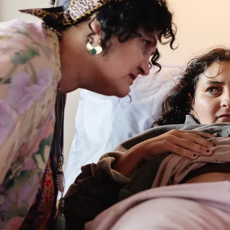
IN CINEMAS NOW
I, OBJECT
BOOK FOR NZIFF AND MIFF
MUM I'M ALIEN PREGNANT
IN CINEMAS NOW
HOW TO TALK AUSTRALIANS
IN CINEMAS AUGUST 27
MOCKBUSTER