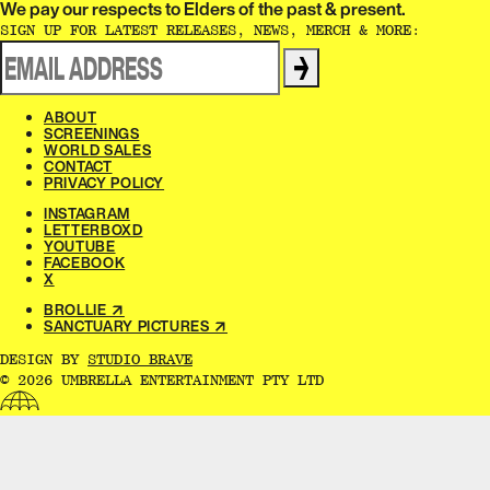
We pay our respects to Elders of the past & present.​​​​‌ ‍ ​‍​‍‌‍ ‌ ​‍‌‍‍‌‌‍‌ ‌‍‍‌‌‍ ‍​‍​‍​ ‍‍​‍​‍‌ ​ ‌‍​‌‌‍ ‍‌‍‍‌‌ ‌​‌ ‍‌​‍ ‍‌‍‍‌‌‍ ​‍​‍​‍ ​​‍​‍‌‍‍​‌ ​‍‌‍‌‌‌‍‌‍​‍​‍​ ‍‍​‍​‍‌‍‍​‌ ‌​‌ ‌​‌ ​​‌ ​ ​ ‍‍​‍ ​‍ ‌ ‌‌‌‍ ‌‌‍​‍‌ ​‍‌‍‌‌‌‍ ​‌‍ ​‌‍​‌​‍ ‍‌ ​ ‌‍​‌‌‍ ‍‌‍‍‌‌ ‌​‌ ‍‌​‍ ‍‌ ​ ‌ ‌​‌ ‌‌‌‍‌​‌‍‍‌‌‍ ​‍ ‌‍‍‌‌‍ ‍‌ ‌​‌‍‌‌‌‍ ‍‌ ‌​​‍ ‌‍‌‌‌‍‌​‌‍‍‌‌ ‌​​‍ ‌‍ ‌‌‍ ‌‍‌​‌‍‌‌​ ‌‌ ​​‌ ​‍‌‍‌‌‌ ​ ‌‍‌‌‌‍ ‍‌ ‌​‌‍​‌‌ ‌​‌‍‍‌‌‍ ‌‍ ‍​ ‍ ‌‍‍‌‌‍‌​​ ‌‌ ​ ‌‍‍‌‌ ‌​‌‍‌‌‌‌​ ‌‍‌‌‌ ‌​‌ ‌​‌‍‍‌‌‍ ‍‌‍‌ ‌ ​ ​ ‍ ‌ ‌​‌ ‍‌‌ ​​‌‍‌‌​ ‌‌ ​ ‌‍‍‌‌ ‌​‌‍‌‌‌‌​ ‌‍‌‌‌ ‌​‌ ‌​‌‍‍‌‌‍ ‍‌‍‌ ‌ ​ ​ ‍ ‌ ​​‌‍​‌‌ ‌​‌‍‍​​ ‌‌‍‌‍‌‍ ‌‍ ‌ ‌​‌‍‌‌‌ ​‍‌​​‌‌‍​ ‌‍‍ ‌‍ ‍‌‍ ‌ ‌ ‌‍ ​‌‍‌‌‌‍‌​‌‍‌ ‌‍‌‌‌‍ ‌‌‍‌‌‌‍ ‍‌ ‌​​‍‌‌​ ‌‌‌​​‍‌‌ ‌‍‍ ‌‍‌‌‌ ‍‌​‍‌‌​ ​ ‌​‌​​‍‌‌​ ​ ‌​‌​​‍‌‌​ ​‍​ ​‍​ ‌‌​ ​‌​ ​ ​ ‌‍​ ‍‌​ ​‌​ ​ ​ ​ ‌‍‌‍​ ‍​​ ‌​​ ​‌​‍‌‌​ ​‍​ ​‍​‍‌‌​ ‌‌‌​‌​​‍ ‍‌‍​ ‌‍‍​‌‍‍‌‌‍ ​‌‍‌​‌ ​‍‌‍‌‌‌‍ ‍​‍‌‌​ ‌‌‌​​‍‌‌ ‌‍‍ ‌‍‌‌‌ ‍‌​‍‌‌​ ​ ‌​‌​​‍‌‌​ ​ ‌​‌​​‍‌‌​ ​‍​ ​‍​ ‌‌‌‍‌​​ ​‍‌‍​‍​ ‌​​ ​‍‌‍‌‍​ ​‍​ ​​‌‍​‌‌‍‌​‌‍​ ​‍‌‌​ ​‍​ ​‍​‍‌‌​ ‌‌‌​‌​​‍ ‍‌ ‌​‌‍‌‌‌ ‍​‌ ‌​​ ‌‍​‍‌‍​‌‌ ​ ‌‍‌‌‌‌‌‌‌ ​‍‌‍ ​​ ‌‌‍‍​‌ ‌​‌ ‌​‌ ​​‌ ​ ​‍‌‌​ ​ ‌​​‌​‍‌‌​ ​‍‌​‌‍​‍‌‌​ ​‍‌​‌‍‌ ‌‌‌‍ ‌‌‍​‍‌ ​‍‌‍‌‌‌‍ ​‌‍ ​‌‍​‌​‍ ‍‌ ​ ‌‍​‌‌‍ ‍‌‍‍‌‌ ‌​‌ ‍‌​‍ ‍‌ ​ ‌ ‌​‌ ‌‌‌‍‌​‌‍‍‌‌‍ ​‍‌‍‌‍‍‌‌‍‌​​ ‌‌ ​ ‌‍‍‌‌ ‌​‌‍‌‌‌‌​ ‌‍‌‌‌ ‌​‌ ‌​‌‍‍‌‌‍ ‍‌‍‌ ‌ ​ ​‍‌‍‌ ‌​‌ ‍‌‌ ​​‌‍‌‌​ ‌‌ ​ ‌‍‍‌‌ ‌​‌‍‌‌‌‌​ ‌‍‌‌‌ ‌​‌ ‌​‌‍‍‌‌‍ ‍‌‍‌ ‌ ​ ​‍‌‍‌ ​​‌‍​‌‌ ‌​‌‍‍​​ ‌‌‍‌‍‌‍ ‌‍ ‌ ‌​‌‍‌‌‌ ​‍‌​​‌‌‍​ ‌‍‍ ‌‍ ‍‌‍ ‌ ‌ ‌‍ ​‌‍‌‌‌‍‌​‌‍‌ ‌‍‌‌‌‍ ‌‌‍‌‌‌‍ ‍‌ ‌​​‍‌‌​ ‌‌‌​​‍‌‌ ‌‍‍ ‌‍‌‌‌ ‍‌​‍‌‌​ ​ ‌​‌​​‍‌‌​ ​ ‌​‌​​‍‌‌​ ​‍​ ​‍​ ‌‌​ ​‌​ ​ ​ ‌‍​ ‍‌​ ​‌​ ​ ​ ​ ‌‍‌‍​ ‍​​ ‌​​ ​‌​‍‌‌​ ​‍​ ​‍​‍‌‌​ ‌‌‌​‌​​‍ ‍‌‍​ ‌‍‍​‌‍‍‌‌‍ ​‌‍‌​‌ ​‍‌‍‌‌‌‍ ‍​‍‌‌​ ‌‌‌​​‍‌‌ ‌‍‍ ‌‍‌‌‌ ‍‌​‍‌‌​ ​ ‌​‌​​‍‌‌​ ​ ‌​‌​​‍‌‌​ ​‍​ ​‍​ ‌‌‌‍‌​​ ​‍‌‍​‍​ ‌​​ ​‍‌‍‌‍​ ​‍​ ​​‌‍​‌‌‍‌​‌‍​ ​‍‌‌​ ​‍​ ​‍​‍‌‌​ ‌‌‌​‌​​‍ ‍‌ ‌​‌‍‌‌‌ ‍​‌ ‌​​‍‌‍‌ ​​‌‍‌‌‌ ​‍‌ ​ ‌ ​​‌‍‌‌‌‍​ ‌ ‌​‌‍‍‌‌ ‌‍‌‍‌‌​ ‌‌ ​​‌ ‌‌‌‍​‍‌‍ ​‌‍‍‌‌ ​ ‌‍‍​‌‍‌‌‌‍‌​​‍​‍‌ ‌
SIGN UP FOR LATEST RELEASES, NEWS, MERCH & MORE:​​​​‌ ‍ ​‍​‍‌‍ ‌ ​‍‌‍‍‌‌‍‌ ‌‍‍‌‌‍ ‍​‍​‍​ ‍‍​‍​‍‌ ​ ‌‍​‌‌‍ ‍‌‍‍‌‌ ‌​‌ ‍‌​‍ ‍‌‍‍‌‌‍ ​‍​‍​‍ ​​‍​‍‌‍‍​‌ ​‍‌‍‌‌‌‍‌‍​‍​‍​ ‍‍​‍​‍‌‍‍​‌ ‌​‌ ‌​‌ ​​‌ ​ ​ ‍‍​‍ ​‍ ‌ ‌‌‌‍ ‌‌‍​‍‌ ​‍‌‍‌‌‌‍ ​‌‍ ​‌‍​‌​‍ ‍‌ ​ ‌‍​‌‌‍ ‍‌‍‍‌‌ ‌​‌ ‍‌​‍ ‍‌ ​ ‌ ‌​‌ ‌‌‌‍‌​‌‍‍‌‌‍ ​‍ ‌‍‍‌‌‍ ‍‌ ‌​‌‍‌‌‌‍ ‍‌ ‌​​‍ ‌‍‌‌‌‍‌​‌‍‍‌‌ ‌​​‍ ‌‍ ‌‌‍ ‌‍‌​‌‍‌‌​ ‌‌ ​​‌ ​‍‌‍‌‌‌ ​ ‌‍‌‌‌‍ ‍‌ ‌​‌‍​‌‌ ‌​‌‍‍‌‌‍ ‌‍ ‍​ ‍ ‌‍‍‌‌‍‌​​ ‌‌ ​ ‌‍‍‌‌ ‌​‌‍‌‌‌‌​ ‌‍‌‌‌ ‌​‌ ‌​‌‍‍‌‌‍ ‍‌‍‌ ‌ ​ ​ ‍ ‌ ‌​‌ ‍‌‌ ​​‌‍‌‌​ ‌‌ ​ ‌‍‍‌‌ ‌​‌‍‌‌‌‌​ ‌‍‌‌‌ ‌​‌ ‌​‌‍‍‌‌‍ ‍‌‍‌ ‌ ​ ​ ‍ ‌ ​​‌‍​‌‌ ‌​‌‍‍​​ ‌‌ ​ ‌ ‌‌‌‍​‍‌ ​ ‌‍​ ‌ ​‍‌‍‍‌‌‍​‍‌‍‌‌‌‌‌​‌‍‌‌‌ ‍​‌ ‌​​ ‌‍​‍‌‍​‌‌ ​ ‌‍‌‌‌‌‌‌‌ ​‍‌‍ ​​ ‌‌‍‍​‌ ‌​‌ ‌​‌ ​​‌ ​ ​‍‌‌​ ​ ‌​​‌​‍‌‌​ ​‍‌​‌‍​‍‌‌​ ​‍‌​‌‍‌ ‌‌‌‍ ‌‌‍​‍‌ ​‍‌‍‌‌‌‍ ​‌‍ ​‌‍​‌​‍ ‍‌ ​ ‌‍​‌‌‍ ‍‌‍‍‌‌ ‌​‌ ‍‌​‍ ‍‌ ​ ‌ ‌​‌ ‌‌‌‍‌​‌‍‍‌‌‍ ​‍‌‍‌‍‍‌‌‍‌​​ ‌‌ ​ ‌‍‍‌‌ ‌​‌‍‌‌‌‌​ ‌‍‌‌‌ ‌​‌ ‌​‌‍‍‌‌‍ ‍‌‍‌ ‌ ​ ​‍‌‍‌ ‌​‌ ‍‌‌ ​​‌‍‌‌​ ‌‌ ​ ‌‍‍‌‌ ‌​‌‍‌‌‌‌​ ‌‍‌‌‌ ‌​‌ ‌​‌‍‍‌‌‍ ‍‌‍‌ ‌ ​ ​‍‌‍‌ ​​‌‍​‌‌ ‌​‌‍‍​​ ‌‌ ​ ‌ ‌‌‌‍​‍‌ ​ ‌‍​ ‌ ​‍‌‍‍‌‌‍​‍‌‍‌‌‌‌‌​‌‍‌‌‌ ‍​‌ ‌​​‍‌‍‌ ​​‌‍‌‌‌ ​‍‌ ​ ‌ ​​‌‍‌‌‌‍​ ‌ ‌​‌‍‍‌‌ ‌‍‌‍‌‌​ ‌‌ ​​‌ ‌‌‌‍​‍‌‍ ​‌‍‍‌‌ ​ ‌‍‍​‌‍‌‌‌‍‌​​‍​‍‌ ‌
→
ABOUT​​​​‌ ‍ ​‍​‍‌‍ ‌ ​‍‌‍‍‌‌‍‌ ‌‍‍‌‌‍ ‍​‍​‍​ ‍‍​‍​‍‌ ​ ‌‍​‌‌‍ ‍‌‍‍‌‌ ‌​‌ ‍‌​‍ ‍‌‍‍‌‌‍ ​‍​‍​‍ ​​‍​‍‌‍‍​‌ ​‍‌‍‌‌‌‍‌‍​‍​‍​ ‍‍​‍​‍‌‍‍​‌ ‌​‌ ‌​‌ ​​‌ ​ ​ ‍‍​‍ ​‍ ‌ ‌‌‌‍ ‌‌‍​‍‌ ​‍‌‍‌‌‌‍ ​‌‍ ​‌‍​‌​‍ ‍‌ ​ ‌‍​‌‌‍ ‍‌‍‍‌‌ ‌​‌ ‍‌​‍ ‍‌ ​ ‌ ‌​‌ ‌‌‌‍‌​‌‍‍‌‌‍ ​‍ ‌‍‍‌‌‍ ‍‌ ‌​‌‍‌‌‌‍ ‍‌ ‌​​‍ ‌‍‌‌‌‍‌​‌‍‍‌‌ ‌​​‍ ‌‍ ‌‌‍ ‌‍‌​‌‍‌‌​ ‌‌ ​​‌ ​‍‌‍‌‌‌ ​ ‌‍‌‌‌‍ ‍‌ ‌​‌‍​‌‌ ‌​‌‍‍‌‌‍ ‌‍ ‍​ ‍ ‌‍‍‌‌‍‌​​ ‌‌ ​ ‌‍‍‌‌ ‌​‌‍‌‌‌‌​ ‌‍‌‌‌ ‌​‌ ‌​‌‍‍‌‌‍ ‍‌‍‌ ‌ ​ ​ ‍ ‌ ‌​‌ ‍‌‌ ​​‌‍‌‌​ ‌‌ ​ ‌‍‍‌‌ ‌​‌‍‌‌‌‌​ ‌‍‌‌‌ ‌​‌ ‌​‌‍‍‌‌‍ ‍‌‍‌ ‌ ​ ​ ‍ ‌ ​​‌‍​‌‌ ‌​‌‍‍​​ ‌‌‍‌‍‌‍ ‌‍ ‌ ‌​‌‍‌‌‌ ​‍‌​ ‌‌‍‌‌‌‍ ‍‌ ‌‌​‍‌‌​ ‌‌‌​​‍‌‌ ‌‍‍ ‌‍‌‌‌ ‍‌​‍‌‌​ ​ ‌​‌​​‍‌‌​ ​ ‌​‌​​‍‌‌​ ​‍​ ​‍​ ​‍​ ​​​ ​‌​ ​​​ ​ ​ ​​​ ​‍​ ​ ​‍ ‌​ ‌​​ ‌​​ ‌​‌‍‌‌​‍ ‌​ ‌​‌‍​‌‌‍​‍​ ​‌​‍ ‌‌‍​‍​ ‍‌‌‍​‌​ ‌‌​‍ ‌​ ‌‍​ ​​​ ‍​​ ‌ ‌‍‌‌​ ​​​ ​ ​ ‍‌‌‍​‌‌‍‌​​ ​‍​ ​ ​‍‌‌​ ​‍​ ​‍​‍‌‌​ ‌‌‌​‌​​‍ ‍‌ ‌​‌‍‍‌‌ ‌​‌‍ ​‌‍‌‌​ ‌‍​‍‌‍​‌‌ ​ ‌‍‌‌‌‌‌‌‌ ​‍‌‍ ​​ ‌‌‍‍​‌ ‌​‌ ‌​‌ ​​‌ ​ ​‍‌‌​ ​ ‌​​‌​‍‌‌​ ​‍‌​‌‍​‍‌‌​ ​‍‌​‌‍‌ ‌‌‌‍ ‌‌‍​‍‌ ​‍‌‍‌‌‌‍ ​‌‍ ​‌‍​‌​‍ ‍‌ ​ ‌‍​‌‌‍ ‍‌‍‍‌‌ ‌​‌ ‍‌​‍ ‍‌ ​ ‌ ‌​‌ ‌‌‌‍‌​‌‍‍‌‌‍ ​‍‌‍‌‍‍‌‌‍‌​​ ‌‌ ​ ‌‍‍‌‌ ‌​‌‍‌‌‌‌​ ‌‍‌‌‌ ‌​‌ ‌​‌‍‍‌‌‍ ‍‌‍‌ ‌ ​ ​‍‌‍‌ ‌​‌ ‍‌‌ ​​‌‍‌‌​ ‌‌ ​ ‌‍‍‌‌ ‌​‌‍‌‌‌‌​ ‌‍‌‌‌ ‌​‌ ‌​‌‍‍‌‌‍ ‍‌‍‌ ‌ ​ ​‍‌‍‌ ​​‌‍​‌‌ ‌​‌‍‍​​ ‌‌‍‌‍‌‍ ‌‍ ‌ ‌​‌‍‌‌‌ ​‍‌​ ‌‌‍‌‌‌‍ ‍‌ ‌‌​‍‌‌​ ‌‌‌​​‍‌‌ ‌‍‍ ‌‍‌‌‌ ‍‌​‍‌‌​ ​ ‌​‌​​‍‌‌​ ​ ‌​‌​​‍‌‌​ ​‍​ ​‍​ ​‍​ ​​​ ​‌​ ​​​ ​ ​ ​​​ ​‍​ ​ ​‍ ‌​ ‌​​ ‌​​ ‌​‌‍‌‌​‍ ‌​ ‌​‌‍​‌‌‍​‍​ ​‌​‍ ‌‌‍​‍​ ‍‌‌‍​‌​ ‌‌​‍ ‌​ ‌‍​ ​​​ ‍​​ ‌ ‌‍‌‌​ ​​​ ​ ​ ‍‌‌‍​‌‌‍‌​​ ​‍​ ​ ​‍‌‌​ ​‍​ ​‍​‍‌‌​ ‌‌‌​‌​​‍ ‍‌ ‌​‌‍‍‌‌ ‌​‌‍ ​‌‍‌‌​‍‌‍‌ ​​‌‍‌‌‌ ​‍‌ ​ ‌ ​​‌‍‌‌‌‍​ ‌ ‌​‌‍‍‌‌ ‌‍‌‍‌‌​ ‌‌ ​​‌ ‌‌‌‍​‍‌‍ ​‌‍‍‌‌ ​ ‌‍‍​‌‍‌‌‌‍‌​​‍​‍‌ ‌
SCREENINGS​​​​‌ ‍ ​‍​‍‌‍ ‌ ​‍‌‍‍‌‌‍‌ ‌‍‍‌‌‍ ‍​‍​‍​ ‍‍​‍​‍‌ ​ ‌‍​‌‌‍ ‍‌‍‍‌‌ ‌​‌ ‍‌​‍ ‍‌‍‍‌‌‍ ​‍​‍​‍ ​​‍​‍‌‍‍​‌ ​‍‌‍‌‌‌‍‌‍​‍​‍​ ‍‍​‍​‍‌‍‍​‌ ‌​‌ ‌​‌ ​​‌ ​ ​ ‍‍​‍ ​‍ ‌ ‌‌‌‍ ‌‌‍​‍‌ ​‍‌‍‌‌‌‍ ​‌‍ ​‌‍​‌​‍ ‍‌ ​ ‌‍​‌‌‍ ‍‌‍‍‌‌ ‌​‌ ‍‌​‍ ‍‌ ​ ‌ ‌​‌ ‌‌‌‍‌​‌‍‍‌‌‍ ​‍ ‌‍‍‌‌‍ ‍‌ ‌​‌‍‌‌‌‍ ‍‌ ‌​​‍ ‌‍‌‌‌‍‌​‌‍‍‌‌ ‌​​‍ ‌‍ ‌‌‍ ‌‍‌​‌‍‌‌​ ‌‌ ​​‌ ​‍‌‍‌‌‌ ​ ‌‍‌‌‌‍ ‍‌ ‌​‌‍​‌‌ ‌​‌‍‍‌‌‍ ‌‍ ‍​ ‍ ‌‍‍‌‌‍‌​​ ‌‌ ​ ‌‍‍‌‌ ‌​‌‍‌‌‌‌​ ‌‍‌‌‌ ‌​‌ ‌​‌‍‍‌‌‍ ‍‌‍‌ ‌ ​ ​ ‍ ‌ ‌​‌ ‍‌‌ ​​‌‍‌‌​ ‌‌ ​ ‌‍‍‌‌ ‌​‌‍‌‌‌‌​ ‌‍‌‌‌ ‌​‌ ‌​‌‍‍‌‌‍ ‍‌‍‌ ‌ ​ ​ ‍ ‌ ​​‌‍​‌‌ ‌​‌‍‍​​ ‌‌‍‌‍‌‍ ‌‍ ‌ ‌​‌‍‌‌‌ ​‍‌​ ‌‌‍‌‌‌‍ ‍‌ ‌‌​‍‌‌​ ‌‌‌​​‍‌‌ ‌‍‍ ‌‍‌‌‌ ‍‌​‍‌‌​ ​ ‌​‌​​‍‌‌​ ​ ‌​‌​​‍‌‌​ ​‍​ ​‍‌‍‌​​ ‍​​ ​‍‌‍‌​‌‍​‍​ ‍​​ ‍‌​ ​ ​ ​‍​ ​‌​ ​‌‌‍​‌​‍‌‌​ ​‍​ ​‍​‍‌‌​ ‌‌‌​‌​​‍ ‍‌ ‌​‌‍‍‌‌ ‌​‌‍ ​‌‍‌‌​ ‌‍​‍‌‍​‌‌ ​ ‌‍‌‌‌‌‌‌‌ ​‍‌‍ ​​ ‌‌‍‍​‌ ‌​‌ ‌​‌ ​​‌ ​ ​‍‌‌​ ​ ‌​​‌​‍‌‌​ ​‍‌​‌‍​‍‌‌​ ​‍‌​‌‍‌ ‌‌‌‍ ‌‌‍​‍‌ ​‍‌‍‌‌‌‍ ​‌‍ ​‌‍​‌​‍ ‍‌ ​ ‌‍​‌‌‍ ‍‌‍‍‌‌ ‌​‌ ‍‌​‍ ‍‌ ​ ‌ ‌​‌ ‌‌‌‍‌​‌‍‍‌‌‍ ​‍‌‍‌‍‍‌‌‍‌​​ ‌‌ ​ ‌‍‍‌‌ ‌​‌‍‌‌‌‌​ ‌‍‌‌‌ ‌​‌ ‌​‌‍‍‌‌‍ ‍‌‍‌ ‌ ​ ​‍‌‍‌ ‌​‌ ‍‌‌ ​​‌‍‌‌​ ‌‌ ​ ‌‍‍‌‌ ‌​‌‍‌‌‌‌​ ‌‍‌‌‌ ‌​‌ ‌​‌‍‍‌‌‍ ‍‌‍‌ ‌ ​ ​‍‌‍‌ ​​‌‍​‌‌ ‌​‌‍‍​​ ‌‌‍‌‍‌‍ ‌‍ ‌ ‌​‌‍‌‌‌ ​‍‌​ ‌‌‍‌‌‌‍ ‍‌ ‌‌​‍‌‌​ ‌‌‌​​‍‌‌ ‌‍‍ ‌‍‌‌‌ ‍‌​‍‌‌​ ​ ‌​‌​​‍‌‌​ ​ ‌​‌​​‍‌‌​ ​‍​ ​‍‌‍‌​​ ‍​​ ​‍‌‍‌​‌‍​‍​ ‍​​ ‍‌​ ​ ​ ​‍​ ​‌​ ​‌‌‍​‌​‍‌‌​ ​‍​ ​‍​‍‌‌​ ‌‌‌​‌​​‍ ‍‌ ‌​‌‍‍‌‌ ‌​‌‍ ​‌‍‌‌​‍‌‍‌ ​​‌‍‌‌‌ ​‍‌ ​ ‌ ​​‌‍‌‌‌‍​ ‌ ‌​‌‍‍‌‌ ‌‍‌‍‌‌​ ‌‌ ​​‌ ‌‌‌‍​‍‌‍ ​‌‍‍‌‌ ​ ‌‍‍​‌‍‌‌‌‍‌​​‍​‍‌ ‌
WORLD SALES​​​​‌ ‍ ​‍​‍‌‍ ‌ ​‍‌‍‍‌‌‍‌ ‌‍‍‌‌‍ ‍​‍​‍​ ‍‍​‍​‍‌ ​ ‌‍​‌‌‍ ‍‌‍‍‌‌ ‌​‌ ‍‌​‍ ‍‌‍‍‌‌‍ ​‍​‍​‍ ​​‍​‍‌‍‍​‌ ​‍‌‍‌‌‌‍‌‍​‍​‍​ ‍‍​‍​‍‌‍‍​‌ ‌​‌ ‌​‌ ​​‌ ​ ​ ‍‍​‍ ​‍ ‌ ‌‌‌‍ ‌‌‍​‍‌ ​‍‌‍‌‌‌‍ ​‌‍ ​‌‍​‌​‍ ‍‌ ​ ‌‍​‌‌‍ ‍‌‍‍‌‌ ‌​‌ ‍‌​‍ ‍‌ ​ ‌ ‌​‌ ‌‌‌‍‌​‌‍‍‌‌‍ ​‍ ‌‍‍‌‌‍ ‍‌ ‌​‌‍‌‌‌‍ ‍‌ ‌​​‍ ‌‍‌‌‌‍‌​‌‍‍‌‌ ‌​​‍ ‌‍ ‌‌‍ ‌‍‌​‌‍‌‌​ ‌‌ ​​‌ ​‍‌‍‌‌‌ ​ ‌‍‌‌‌‍ ‍‌ ‌​‌‍​‌‌ ‌​‌‍‍‌‌‍ ‌‍ ‍​ ‍ ‌‍‍‌‌‍‌​​ ‌‌ ​ ‌‍‍‌‌ ‌​‌‍‌‌‌‌​ ‌‍‌‌‌ ‌​‌ ‌​‌‍‍‌‌‍ ‍‌‍‌ ‌ ​ ​ ‍ ‌ ‌​‌ ‍‌‌ ​​‌‍‌‌​ ‌‌ ​ ‌‍‍‌‌ ‌​‌‍‌‌‌‌​ ‌‍‌‌‌ ‌​‌ ‌​‌‍‍‌‌‍ ‍‌‍‌ ‌ ​ ​ ‍ ‌ ​​‌‍​‌‌ ‌​‌‍‍​​ ‌‌‍‌‍‌‍ ‌‍ ‌ ‌​‌‍‌‌‌ ​‍‌​ ‌‌‍‌‌‌‍ ‍‌ ‌‌​‍‌‌​ ‌‌‌​​‍‌‌ ‌‍‍ ‌‍‌‌‌ ‍‌​‍‌‌​ ​ ‌​‌​​‍‌‌​ ​ ‌​‌​​‍‌‌​ ​‍​ ​‍​ ​‌​ ​​​ ​ ​ ‍​​ ​‌​ ​​​ ​‍​ ‌​​‍ ‌‌‍​‌‌‍‌​‌‍‌​‌‍​ ​‍ ‌​ ‌​​ ‍‌​ ​ ​ ‌​​‍ ‌‌‍​‌​ ​‌​ ‌​‌‍​ ​‍ ‌‌‍‌‌​ ​‌​ ‌‍​ ‌‌​ ​ ​ ‍‌​ ‍​​ ‌‍‌‍‌‍‌‍​ ‌‍‌‌​ ​‍​‍‌‌​ ​‍​ ​‍​‍‌‌​ ‌‌‌​‌​​‍ ‍‌ ‌​‌‍‍‌‌ ‌​‌‍ ​‌‍‌‌​ ‌‍​‍‌‍​‌‌ ​ ‌‍‌‌‌‌‌‌‌ ​‍‌‍ ​​ ‌‌‍‍​‌ ‌​‌ ‌​‌ ​​‌ ​ ​‍‌‌​ ​ ‌​​‌​‍‌‌​ ​‍‌​‌‍​‍‌‌​ ​‍‌​‌‍‌ ‌‌‌‍ ‌‌‍​‍‌ ​‍‌‍‌‌‌‍ ​‌‍ ​‌‍​‌​‍ ‍‌ ​ ‌‍​‌‌‍ ‍‌‍‍‌‌ ‌​‌ ‍‌​‍ ‍‌ ​ ‌ ‌​‌ ‌‌‌‍‌​‌‍‍‌‌‍ ​‍‌‍‌‍‍‌‌‍‌​​ ‌‌ ​ ‌‍‍‌‌ ‌​‌‍‌‌‌‌​ ‌‍‌‌‌ ‌​‌ ‌​‌‍‍‌‌‍ ‍‌‍‌ ‌ ​ ​‍‌‍‌ ‌​‌ ‍‌‌ ​​‌‍‌‌​ ‌‌ ​ ‌‍‍‌‌ ‌​‌‍‌‌‌‌​ ‌‍‌‌‌ ‌​‌ ‌​‌‍‍‌‌‍ ‍‌‍‌ ‌ ​ ​‍‌‍‌ ​​‌‍​‌‌ ‌​‌‍‍​​ ‌‌‍‌‍‌‍ ‌‍ ‌ ‌​‌‍‌‌‌ ​‍‌​ ‌‌‍‌‌‌‍ ‍‌ ‌‌​‍‌‌​ ‌‌‌​​‍‌‌ ‌‍‍ ‌‍‌‌‌ ‍‌​‍‌‌​ ​ ‌​‌​​‍‌‌​ ​ ‌​‌​​‍‌‌​ ​‍​ ​‍​ ​‌​ ​​​ ​ ​ ‍​​ ​‌​ ​​​ ​‍​ ‌​​‍ ‌‌‍​‌‌‍‌​‌‍‌​‌‍​ ​‍ ‌​ ‌​​ ‍‌​ ​ ​ ‌​​‍ ‌‌‍​‌​ ​‌​ ‌​‌‍​ ​‍ ‌‌‍‌‌​ ​‌​ ‌‍​ ‌‌​ ​ ​ ‍‌​ ‍​​ ‌‍‌‍‌‍‌‍​ ‌‍‌‌​ ​‍​‍‌‌​ ​‍​ ​‍​‍‌‌​ ‌‌‌​‌​​‍ ‍‌ ‌​‌‍‍‌‌ ‌​‌‍ ​‌‍‌‌​‍‌‍‌ ​​‌‍‌‌‌ ​‍‌ ​ ‌ ​​‌‍‌‌‌‍​ ‌ ‌​‌‍‍‌‌ ‌‍‌‍‌‌​ ‌‌ ​​‌ ‌‌‌‍​‍‌‍ ​‌‍‍‌‌ ​ ‌‍‍​‌‍‌‌‌‍‌​​‍​‍‌ ‌
CONTACT​​​​‌ ‍ ​‍​‍‌‍ ‌ ​‍‌‍‍‌‌‍‌ ‌‍‍‌‌‍ ‍​‍​‍​ ‍‍​‍​‍‌ ​ ‌‍​‌‌‍ ‍‌‍‍‌‌ ‌​‌ ‍‌​‍ ‍‌‍‍‌‌‍ ​‍​‍​‍ ​​‍​‍‌‍‍​‌ ​‍‌‍‌‌‌‍‌‍​‍​‍​ ‍‍​‍​‍‌‍‍​‌ ‌​‌ ‌​‌ ​​‌ ​ ​ ‍‍​‍ ​‍ ‌ ‌‌‌‍ ‌‌‍​‍‌ ​‍‌‍‌‌‌‍ ​‌‍ ​‌‍​‌​‍ ‍‌ ​ ‌‍​‌‌‍ ‍‌‍‍‌‌ ‌​‌ ‍‌​‍ ‍‌ ​ ‌ ‌​‌ ‌‌‌‍‌​‌‍‍‌‌‍ ​‍ ‌‍‍‌‌‍ ‍‌ ‌​‌‍‌‌‌‍ ‍‌ ‌​​‍ ‌‍‌‌‌‍‌​‌‍‍‌‌ ‌​​‍ ‌‍ ‌‌‍ ‌‍‌​‌‍‌‌​ ‌‌ ​​‌ ​‍‌‍‌‌‌ ​ ‌‍‌‌‌‍ ‍‌ ‌​‌‍​‌‌ ‌​‌‍‍‌‌‍ ‌‍ ‍​ ‍ ‌‍‍‌‌‍‌​​ ‌‌ ​ ‌‍‍‌‌ ‌​‌‍‌‌‌‌​ ‌‍‌‌‌ ‌​‌ ‌​‌‍‍‌‌‍ ‍‌‍‌ ‌ ​ ​ ‍ ‌ ‌​‌ ‍‌‌ ​​‌‍‌‌​ ‌‌ ​ ‌‍‍‌‌ ‌​‌‍‌‌‌‌​ ‌‍‌‌‌ ‌​‌ ‌​‌‍‍‌‌‍ ‍‌‍‌ ‌ ​ ​ ‍ ‌ ​​‌‍​‌‌ ‌​‌‍‍​​ ‌‌‍‌‍‌‍ ‌‍ ‌ ‌​‌‍‌‌‌ ​‍‌​ ‌‌‍‌‌‌‍ ‍‌ ‌‌​‍‌‌​ ‌‌‌​​‍‌‌ ‌‍‍ ‌‍‌‌‌ ‍‌​‍‌‌​ ​ ‌​‌​​‍‌‌​ ​ ‌​‌​​‍‌‌​ ​‍​ ​‍​ ​ ‌‍​ ​ ​‍​ ‌ ​ ‍​​ ‌​​ ‌​‌‍​‍​‍ ‌‌‍‌​‌‍‌‍‌‍​ ​ ‌‍​‍ ‌​ ‌​‌‍​‌‌‍​‍​ ​‍​‍ ‌‌‍​‌‌‍​‍​ ​​​ ‌​​‍ ‌‌‍‌‍​ ​​‌‍‌​​ ‌​​ ‌‌‌‍‌​​ ‍​​ ​‌‌‍​ ​ ‌‌‌‍​‌​ ‍​​‍‌‌​ ​‍​ ​‍​‍‌‌​ ‌‌‌​‌​​‍ ‍‌ ‌​‌‍‍‌‌ ‌​‌‍ ​‌‍‌‌​ ‌‍​‍‌‍​‌‌ ​ ‌‍‌‌‌‌‌‌‌ ​‍‌‍ ​​ ‌‌‍‍​‌ ‌​‌ ‌​‌ ​​‌ ​ ​‍‌‌​ ​ ‌​​‌​‍‌‌​ ​‍‌​‌‍​‍‌‌​ ​‍‌​‌‍‌ ‌‌‌‍ ‌‌‍​‍‌ ​‍‌‍‌‌‌‍ ​‌‍ ​‌‍​‌​‍ ‍‌ ​ ‌‍​‌‌‍ ‍‌‍‍‌‌ ‌​‌ ‍‌​‍ ‍‌ ​ ‌ ‌​‌ ‌‌‌‍‌​‌‍‍‌‌‍ ​‍‌‍‌‍‍‌‌‍‌​​ ‌‌ ​ ‌‍‍‌‌ ‌​‌‍‌‌‌‌​ ‌‍‌‌‌ ‌​‌ ‌​‌‍‍‌‌‍ ‍‌‍‌ ‌ ​ ​‍‌‍‌ ‌​‌ ‍‌‌ ​​‌‍‌‌​ ‌‌ ​ ‌‍‍‌‌ ‌​‌‍‌‌‌‌​ ‌‍‌‌‌ ‌​‌ ‌​‌‍‍‌‌‍ ‍‌‍‌ ‌ ​ ​‍‌‍‌ ​​‌‍​‌‌ ‌​‌‍‍​​ ‌‌‍‌‍‌‍ ‌‍ ‌ ‌​‌‍‌‌‌ ​‍‌​ ‌‌‍‌‌‌‍ ‍‌ ‌‌​‍‌‌​ ‌‌‌​​‍‌‌ ‌‍‍ ‌‍‌‌‌ ‍‌​‍‌‌​ ​ ‌​‌​​‍‌‌​ ​ ‌​‌​​‍‌‌​ ​‍​ ​‍​ ​ ‌‍​ ​ ​‍​ ‌ ​ ‍​​ ‌​​ ‌​‌‍​‍​‍ ‌‌‍‌​‌‍‌‍‌‍​ ​ ‌‍​‍ ‌​ ‌​‌‍​‌‌‍​‍​ ​‍​‍ ‌‌‍​‌‌‍​‍​ ​​​ ‌​​‍ ‌‌‍‌‍​ ​​‌‍‌​​ ‌​​ ‌‌‌‍‌​​ ‍​​ ​‌‌‍​ ​ ‌‌‌‍​‌​ ‍​​‍‌‌​ ​‍​ ​‍​‍‌‌​ ‌‌‌​‌​​‍ ‍‌ ‌​‌‍‍‌‌ ‌​‌‍ ​‌‍‌‌​‍‌‍‌ ​​‌‍‌‌‌ ​‍‌ ​ ‌ ​​‌‍‌‌‌‍​ ‌ ‌​‌‍‍‌‌ ‌‍‌‍‌‌​ ‌‌ ​​‌ ‌‌‌‍​‍‌‍ ​‌‍‍‌‌ ​ ‌‍‍​‌‍‌‌‌‍‌​​‍​‍‌ ‌
PRIVACY POLICY​​​​‌ ‍ ​‍​‍‌‍ ‌ ​‍‌‍‍‌‌‍‌ ‌‍‍‌‌‍ ‍​‍​‍​ ‍‍​‍​‍‌ ​ ‌‍​‌‌‍ ‍‌‍‍‌‌ ‌​‌ ‍‌​‍ ‍‌‍‍‌‌‍ ​‍​‍​‍ ​​‍​‍‌‍‍​‌ ​‍‌‍‌‌‌‍‌‍​‍​‍​ ‍‍​‍​‍‌‍‍​‌ ‌​‌ ‌​‌ ​​‌ ​ ​ ‍‍​‍ ​‍ ‌ ‌‌‌‍ ‌‌‍​‍‌ ​‍‌‍‌‌‌‍ ​‌‍ ​‌‍​‌​‍ ‍‌ ​ ‌‍​‌‌‍ ‍‌‍‍‌‌ ‌​‌ ‍‌​‍ ‍‌ ​ ‌ ‌​‌ ‌‌‌‍‌​‌‍‍‌‌‍ ​‍ ‌‍‍‌‌‍ ‍‌ ‌​‌‍‌‌‌‍ ‍‌ ‌​​‍ ‌‍‌‌‌‍‌​‌‍‍‌‌ ‌​​‍ ‌‍ ‌‌‍ ‌‍‌​‌‍‌‌​ ‌‌ ​​‌ ​‍‌‍‌‌‌ ​ ‌‍‌‌‌‍ ‍‌ ‌​‌‍​‌‌ ‌​‌‍‍‌‌‍ ‌‍ ‍​ ‍ ‌‍‍‌‌‍‌​​ ‌‌ ​ ‌‍‍‌‌ ‌​‌‍‌‌‌‌​ ‌‍‌‌‌ ‌​‌ ‌​‌‍‍‌‌‍ ‍‌‍‌ ‌ ​ ​ ‍ ‌ ‌​‌ ‍‌‌ ​​‌‍‌‌​ ‌‌ ​ ‌‍‍‌‌ ‌​‌‍‌‌‌‌​ ‌‍‌‌‌ ‌​‌ ‌​‌‍‍‌‌‍ ‍‌‍‌ ‌ ​ ​ ‍ ‌ ​​‌‍​‌‌ ‌​‌‍‍​​ ‌‌‍‌‍‌‍ ‌‍ ‌ ‌​‌‍‌‌‌ ​‍‌​ ‌‌‍‌‌‌‍ ‍‌ ‌‌​‍‌‌​ ‌‌‌​​‍‌‌ ‌‍‍ ‌‍‌‌‌ ‍‌​‍‌‌​ ​ ‌​‌​​‍‌‌​ ​ ‌​‌​​‍‌‌​ ​‍​ ​‍‌‍‌‍‌‍​‍‌‍​‌​ ‍​​ ‌‌​ ‍‌​ ‌‍​ ‍‌​‍ ‌​ ‌‌​ ​​​ ‌ ‌‍‌‍​‍ ‌​ ‌​​ ‌​​ ​‍‌‍​‌​‍ ‌​ ‍‌​ ‌‌‌‍‌‌​ ‌ ​‍ ‌‌‍‌‍‌‍‌‌​ ‍​​ ‌​‌‍‌​​ ​‌​ ‍‌​ ​‌​ ‌‌​ ‍​​ ​ ‌‍​‌​‍‌‌​ ​‍​ ​‍​‍‌‌​ ‌‌‌​‌​​‍ ‍‌ ‌​‌‍‍‌‌ ‌​‌‍ ​‌‍‌‌​ ‌‍​‍‌‍​‌‌ ​ ‌‍‌‌‌‌‌‌‌ ​‍‌‍ ​​ ‌‌‍‍​‌ ‌​‌ ‌​‌ ​​‌ ​ ​‍‌‌​ ​ ‌​​‌​‍‌‌​ ​‍‌​‌‍​‍‌‌​ ​‍‌​‌‍‌ ‌‌‌‍ ‌‌‍​‍‌ ​‍‌‍‌‌‌‍ ​‌‍ ​‌‍​‌​‍ ‍‌ ​ ‌‍​‌‌‍ ‍‌‍‍‌‌ ‌​‌ ‍‌​‍ ‍‌ ​ ‌ ‌​‌ ‌‌‌‍‌​‌‍‍‌‌‍ ​‍‌‍‌‍‍‌‌‍‌​​ ‌‌ ​ ‌‍‍‌‌ ‌​‌‍‌‌‌‌​ ‌‍‌‌‌ ‌​‌ ‌​‌‍‍‌‌‍ ‍‌‍‌ ‌ ​ ​‍‌‍‌ ‌​‌ ‍‌‌ ​​‌‍‌‌​ ‌‌ ​ ‌‍‍‌‌ ‌​‌‍‌‌‌‌​ ‌‍‌‌‌ ‌​‌ ‌​‌‍‍‌‌‍ ‍‌‍‌ ‌ ​ ​‍‌‍‌ ​​‌‍​‌‌ ‌​‌‍‍​​ ‌‌‍‌‍‌‍ ‌‍ ‌ ‌​‌‍‌‌‌ ​‍‌​ ‌‌‍‌‌‌‍ ‍‌ ‌‌​‍‌‌​ ‌‌‌​​‍‌‌ ‌‍‍ ‌‍‌‌‌ ‍‌​‍‌‌​ ​ ‌​‌​​‍‌‌​ ​ ‌​‌​​‍‌‌​ ​‍​ ​‍‌‍‌‍‌‍​‍‌‍​‌​ ‍​​ ‌‌​ ‍‌​ ‌‍​ ‍‌​‍ ‌​ ‌‌​ ​​​ ‌ ‌‍‌‍​‍ ‌​ ‌​​ ‌​​ ​‍‌‍​‌​‍ ‌​ ‍‌​ ‌‌‌‍‌‌​ ‌ ​‍ ‌‌‍‌‍‌‍‌‌​ ‍​​ ‌​‌‍‌​​ ​‌​ ‍‌​ ​‌​ ‌‌​ ‍​​ ​ ‌‍​‌​‍‌‌​ ​‍​ ​‍​‍‌‌​ ‌‌‌​‌​​‍ ‍‌ ‌​‌‍‍‌‌ ‌​‌‍ ​‌‍‌‌​‍‌‍‌ ​​‌‍‌‌‌ ​‍‌ ​ ‌ ​​‌‍‌‌‌‍​ ‌ ‌​‌‍‍‌‌ ‌‍‌‍‌‌​ ‌‌ ​​‌ ‌‌‌‍​‍‌‍ ​‌‍‍‌‌ ​ ‌‍‍​‌‍‌‌‌‍‌​​‍​‍‌ ‌
INSTAGRAM​​​​‌ ‍ ​‍​‍‌‍ ‌ ​‍‌‍‍‌‌‍‌ ‌‍‍‌‌‍ ‍​‍​‍​ ‍‍​‍​‍‌ ​ ‌‍​‌‌‍ ‍‌‍‍‌‌ ‌​‌ ‍‌​‍ ‍‌‍‍‌‌‍ ​‍​‍​‍ ​​‍​‍‌‍‍​‌ ​‍‌‍‌‌‌‍‌‍​‍​‍​ ‍‍​‍​‍‌‍‍​‌ ‌​‌ ‌​‌ ​​‌ ​ ​ ‍‍​‍ ​‍ ‌ ‌‌‌‍ ‌‌‍​‍‌ ​‍‌‍‌‌‌‍ ​‌‍ ​‌‍​‌​‍ ‍‌ ​ ‌‍​‌‌‍ ‍‌‍‍‌‌ ‌​‌ ‍‌​‍ ‍‌ ​ ‌ ‌​‌ ‌‌‌‍‌​‌‍‍‌‌‍ ​‍ ‌‍‍‌‌‍ ‍‌ ‌​‌‍‌‌‌‍ ‍‌ ‌​​‍ ‌‍‌‌‌‍‌​‌‍‍‌‌ ‌​​‍ ‌‍ ‌‌‍ ‌‍‌​‌‍‌‌​ ‌‌ ​​‌ ​‍‌‍‌‌‌ ​ ‌‍‌‌‌‍ ‍‌ ‌​‌‍​‌‌ ‌​‌‍‍‌‌‍ ‌‍ ‍​ ‍ ‌‍‍‌‌‍‌​​ ‌‌ ​ ‌‍‍‌‌ ‌​‌‍‌‌‌‌​ ‌‍‌‌‌ ‌​‌ ‌​‌‍‍‌‌‍ ‍‌‍‌ ‌ ​ ​ ‍ ‌ ‌​‌ ‍‌‌ ​​‌‍‌‌​ ‌‌ ​ ‌‍‍‌‌ ‌​‌‍‌‌‌‌​ ‌‍‌‌‌ ‌​‌ ‌​‌‍‍‌‌‍ ‍‌‍‌ ‌ ​ ​ ‍ ‌ ​​‌‍​‌‌ ‌​‌‍‍​​ ‌‌ ​ ‌‍ ‌‍​ ‌‍‍‌‌‍​‌‌‍ ​‌​ ​‌‍‍‌‌‍ ‍‌‍‍ ‌ ​ ​‍‌‌​ ‌‌‌​​‍‌‌ ‌‍‍ ‌‍‌‌‌ ‍‌​‍‌‌​ ​ ‌​‌​​‍‌‌​ ​ ‌​‌​​‍‌‌​ ​‍​ ​‍​ ‍​​ ​​​ ‌‌‌‍​‌​ ​​​ ‌​‌‍‌‌​ ‌ ​‍ ‌‌‍​‌​ ‍‌​ ​ ​ ​ ​‍ ‌​ ‌​​ ‌‌​ ‍‌‌‍​‍​‍ ‌‌‍​‌‌‍​‍‌‍‌​​ ‌‌​‍ ‌‌‍​‌‌‍​‍‌‍​‍‌‍‌‌‌‍​‍‌‍​‍​ ‍‌​ ​‌​ ‍‌​ ‌​​ ‌‍​ ‌‍​‍‌‌​ ​‍​ ​‍​‍‌‌​ ‌‌‌​‌​​‍ ‍‌ ‌​‌‍‍‌‌ ‌​‌‍ ​‌‍‌‌​ ‌‍​‍‌‍​‌‌ ​ ‌‍‌‌‌‌‌‌‌ ​‍‌‍ ​​ ‌‌‍‍​‌ ‌​‌ ‌​‌ ​​‌ ​ ​‍‌‌​ ​ ‌​​‌​‍‌‌​ ​‍‌​‌‍​‍‌‌​ ​‍‌​‌‍‌ ‌‌‌‍ ‌‌‍​‍‌ ​‍‌‍‌‌‌‍ ​‌‍ ​‌‍​‌​‍ ‍‌ ​ ‌‍​‌‌‍ ‍‌‍‍‌‌ ‌​‌ ‍‌​‍ ‍‌ ​ ‌ ‌​‌ ‌‌‌‍‌​‌‍‍‌‌‍ ​‍‌‍‌‍‍‌‌‍‌​​ ‌‌ ​ ‌‍‍‌‌ ‌​‌‍‌‌‌‌​ ‌‍‌‌‌ ‌​‌ ‌​‌‍‍‌‌‍ ‍‌‍‌ ‌ ​ ​‍‌‍‌ ‌​‌ ‍‌‌ ​​‌‍‌‌​ ‌‌ ​ ‌‍‍‌‌ ‌​‌‍‌‌‌‌​ ‌‍‌‌‌ ‌​‌ ‌​‌‍‍‌‌‍ ‍‌‍‌ ‌ ​ ​‍‌‍‌ ​​‌‍​‌‌ ‌​‌‍‍​​ ‌‌ ​ ‌‍ ‌‍​ ‌‍‍‌‌‍​‌‌‍ ​‌​ ​‌‍‍‌‌‍ ‍‌‍‍ ‌ ​ ​‍‌‌​ ‌‌‌​​‍‌‌ ‌‍‍ ‌‍‌‌‌ ‍‌​‍‌‌​ ​ ‌​‌​​‍‌‌​ ​ ‌​‌​​‍‌‌​ ​‍​ ​‍​ ‍​​ ​​​ ‌‌‌‍​‌​ ​​​ ‌​‌‍‌‌​ ‌ ​‍ ‌‌‍​‌​ ‍‌​ ​ ​ ​ ​‍ ‌​ ‌​​ ‌‌​ ‍‌‌‍​‍​‍ ‌‌‍​‌‌‍​‍‌‍‌​​ ‌‌​‍ ‌‌‍​‌‌‍​‍‌‍​‍‌‍‌‌‌‍​‍‌‍​‍​ ‍‌​ ​‌​ ‍‌​ ‌​​ ‌‍​ ‌‍​‍‌‌​ ​‍​ ​‍​‍‌‌​ ‌‌‌​‌​​‍ ‍‌ ‌​‌‍‍‌‌ ‌​‌‍ ​‌‍‌‌​‍‌‍‌ ​​‌‍‌‌‌ ​‍‌ ​ ‌ ​​‌‍‌‌‌‍​ ‌ ‌​‌‍‍‌‌ ‌‍‌‍‌‌​ ‌‌ ​​‌ ‌‌‌‍​‍‌‍ ​‌‍‍‌‌ ​ ‌‍‍​‌‍‌‌‌‍‌​​‍​‍‌ ‌
LETTERBOXD​​​​‌ ‍ ​‍​‍‌‍ ‌ ​‍‌‍‍‌‌‍‌ ‌‍‍‌‌‍ ‍​‍​‍​ ‍‍​‍​‍‌ ​ ‌‍​‌‌‍ ‍‌‍‍‌‌ ‌​‌ ‍‌​‍ ‍‌‍‍‌‌‍ ​‍​‍​‍ ​​‍​‍‌‍‍​‌ ​‍‌‍‌‌‌‍‌‍​‍​‍​ ‍‍​‍​‍‌‍‍​‌ ‌​‌ ‌​‌ ​​‌ ​ ​ ‍‍​‍ ​‍ ‌ ‌‌‌‍ ‌‌‍​‍‌ ​‍‌‍‌‌‌‍ ​‌‍ ​‌‍​‌​‍ ‍‌ ​ ‌‍​‌‌‍ ‍‌‍‍‌‌ ‌​‌ ‍‌​‍ ‍‌ ​ ‌ ‌​‌ ‌‌‌‍‌​‌‍‍‌‌‍ ​‍ ‌‍‍‌‌‍ ‍‌ ‌​‌‍‌‌‌‍ ‍‌ ‌​​‍ ‌‍‌‌‌‍‌​‌‍‍‌‌ ‌​​‍ ‌‍ ‌‌‍ ‌‍‌​‌‍‌‌​ ‌‌ ​​‌ ​‍‌‍‌‌‌ ​ ‌‍‌‌‌‍ ‍‌ ‌​‌‍​‌‌ ‌​‌‍‍‌‌‍ ‌‍ ‍​ ‍ ‌‍‍‌‌‍‌​​ ‌‌ ​ ‌‍‍‌‌ ‌​‌‍‌‌‌‌​ ‌‍‌‌‌ ‌​‌ ‌​‌‍‍‌‌‍ ‍‌‍‌ ‌ ​ ​ ‍ ‌ ‌​‌ ‍‌‌ ​​‌‍‌‌​ ‌‌ ​ ‌‍‍‌‌ ‌​‌‍‌‌‌‌​ ‌‍‌‌‌ ‌​‌ ‌​‌‍‍‌‌‍ ‍‌‍‌ ‌ ​ ​ ‍ ‌ ​​‌‍​‌‌ ‌​‌‍‍​​ ‌‌ ​ ‌‍ ‌‍​ ‌‍‍‌‌‍​‌‌‍ ​‌​ ​‌‍‍‌‌‍ ‍‌‍‍ ‌ ​ ​‍‌‌​ ‌‌‌​​‍‌‌ ‌‍‍ ‌‍‌‌‌ ‍‌​‍‌‌​ ​ ‌​‌​​‍‌‌​ ​ ‌​‌​​‍‌‌​ ​‍​ ​‍​ ​‌‌‍​‌‌‍​‌​ ‍‌​ ‌‍​ ‌​​ ‌‌​ ‌ ​‍ ‌‌‍​ ​ ​‍‌‍‌​​ ‍​​‍ ‌​ ‌​​ ​‍​ ‍​‌‍​‌​‍ ‌‌‍​‌‌‍​‌​ ‌‌‌‍​‍​‍ ‌‌‍​ ​ ​ ​ ​‍‌‍​‍​ ‍​​ ​‌‌‍​‌​ ​‍​ ‌​​ ​‍​ ‌‌‌‍‌‍​‍‌‌​ ​‍​ ​‍​‍‌‌​ ‌‌‌​‌​​‍ ‍‌ ‌​‌‍‍‌‌ ‌​‌‍ ​‌‍‌‌​ ‌‍​‍‌‍​‌‌ ​ ‌‍‌‌‌‌‌‌‌ ​‍‌‍ ​​ ‌‌‍‍​‌ ‌​‌ ‌​‌ ​​‌ ​ ​‍‌‌​ ​ ‌​​‌​‍‌‌​ ​‍‌​‌‍​‍‌‌​ ​‍‌​‌‍‌ ‌‌‌‍ ‌‌‍​‍‌ ​‍‌‍‌‌‌‍ ​‌‍ ​‌‍​‌​‍ ‍‌ ​ ‌‍​‌‌‍ ‍‌‍‍‌‌ ‌​‌ ‍‌​‍ ‍‌ ​ ‌ ‌​‌ ‌‌‌‍‌​‌‍‍‌‌‍ ​‍‌‍‌‍‍‌‌‍‌​​ ‌‌ ​ ‌‍‍‌‌ ‌​‌‍‌‌‌‌​ ‌‍‌‌‌ ‌​‌ ‌​‌‍‍‌‌‍ ‍‌‍‌ ‌ ​ ​‍‌‍‌ ‌​‌ ‍‌‌ ​​‌‍‌‌​ ‌‌ ​ ‌‍‍‌‌ ‌​‌‍‌‌‌‌​ ‌‍‌‌‌ ‌​‌ ‌​‌‍‍‌‌‍ ‍‌‍‌ ‌ ​ ​‍‌‍‌ ​​‌‍​‌‌ ‌​‌‍‍​​ ‌‌ ​ ‌‍ ‌‍​ ‌‍‍‌‌‍​‌‌‍ ​‌​ ​‌‍‍‌‌‍ ‍‌‍‍ ‌ ​ ​‍‌‌​ ‌‌‌​​‍‌‌ ‌‍‍ ‌‍‌‌‌ ‍‌​‍‌‌​ ​ ‌​‌​​‍‌‌​ ​ ‌​‌​​‍‌‌​ ​‍​ ​‍​ ​‌‌‍​‌‌‍​‌​ ‍‌​ ‌‍​ ‌​​ ‌‌​ ‌ ​‍ ‌‌‍​ ​ ​‍‌‍‌​​ ‍​​‍ ‌​ ‌​​ ​‍​ ‍​‌‍​‌​‍ ‌‌‍​‌‌‍​‌​ ‌‌‌‍​‍​‍ ‌‌‍​ ​ ​ ​ ​‍‌‍​‍​ ‍​​ ​‌‌‍​‌​ ​‍​ ‌​​ ​‍​ ‌‌‌‍‌‍​‍‌‌​ ​‍​ ​‍​‍‌‌​ ‌‌‌​‌​​‍ ‍‌ ‌​‌‍‍‌‌ ‌​‌‍ ​‌‍‌‌​‍‌‍‌ ​​‌‍‌‌‌ ​‍‌ ​ ‌ ​​‌‍‌‌‌‍​ ‌ ‌​‌‍‍‌‌ ‌‍‌‍‌‌​ ‌‌ ​​‌ ‌‌‌‍​‍‌‍ ​‌‍‍‌‌ ​ ‌‍‍​‌‍‌‌‌‍‌​​‍​‍‌ ‌
YOUTUBE​​​​‌ ‍ ​‍​‍‌‍ ‌ ​‍‌‍‍‌‌‍‌ ‌‍‍‌‌‍ ‍​‍​‍​ ‍‍​‍​‍‌ ​ ‌‍​‌‌‍ ‍‌‍‍‌‌ ‌​‌ ‍‌​‍ ‍‌‍‍‌‌‍ ​‍​‍​‍ ​​‍​‍‌‍‍​‌ ​‍‌‍‌‌‌‍‌‍​‍​‍​ ‍‍​‍​‍‌‍‍​‌ ‌​‌ ‌​‌ ​​‌ ​ ​ ‍‍​‍ ​‍ ‌ ‌‌‌‍ ‌‌‍​‍‌ ​‍‌‍‌‌‌‍ ​‌‍ ​‌‍​‌​‍ ‍‌ ​ ‌‍​‌‌‍ ‍‌‍‍‌‌ ‌​‌ ‍‌​‍ ‍‌ ​ ‌ ‌​‌ ‌‌‌‍‌​‌‍‍‌‌‍ ​‍ ‌‍‍‌‌‍ ‍‌ ‌​‌‍‌‌‌‍ ‍‌ ‌​​‍ ‌‍‌‌‌‍‌​‌‍‍‌‌ ‌​​‍ ‌‍ ‌‌‍ ‌‍‌​‌‍‌‌​ ‌‌ ​​‌ ​‍‌‍‌‌‌ ​ ‌‍‌‌‌‍ ‍‌ ‌​‌‍​‌‌ ‌​‌‍‍‌‌‍ ‌‍ ‍​ ‍ ‌‍‍‌‌‍‌​​ ‌‌ ​ ‌‍‍‌‌ ‌​‌‍‌‌‌‌​ ‌‍‌‌‌ ‌​‌ ‌​‌‍‍‌‌‍ ‍‌‍‌ ‌ ​ ​ ‍ ‌ ‌​‌ ‍‌‌ ​​‌‍‌‌​ ‌‌ ​ ‌‍‍‌‌ ‌​‌‍‌‌‌‌​ ‌‍‌‌‌ ‌​‌ ‌​‌‍‍‌‌‍ ‍‌‍‌ ‌ ​ ​ ‍ ‌ ​​‌‍​‌‌ ‌​‌‍‍​​ ‌‌ ​ ‌‍ ‌‍​ ‌‍‍‌‌‍​‌‌‍ ​‌​ ​‌‍‍‌‌‍ ‍‌‍‍ ‌ ​ ​‍‌‌​ ‌‌‌​​‍‌‌ ‌‍‍ ‌‍‌‌‌ ‍‌​‍‌‌​ ​ ‌​‌​​‍‌‌​ ​ ‌​‌​​‍‌‌​ ​‍​ ​‍​ ‌​‌‍‌​​ ​‍‌‍‌‍​ ​ ‌‍‌​​ ​‍​ ​‌​‍ ‌‌‍​‍​ ‌​​ ​ ‌‍‌‍​‍ ‌​ ‌​​ ‌‍​ ​​​ ‌ ​‍ ‌‌‍​‌​ ‌‍​ ‌‌​ ‌​​‍ ‌​ ​​‌‍​ ‌‍‌‍​ ‌‍​ ‌‍​ ‍​​ ​ ​ ‌ ​ ​‌‌‍​‍​ ‌ ​ ‌‍​‍‌‌​ ​‍​ ​‍​‍‌‌​ ‌‌‌​‌​​‍ ‍‌ ‌​‌‍‍‌‌ ‌​‌‍ ​‌‍‌‌​ ‌‍​‍‌‍​‌‌ ​ ‌‍‌‌‌‌‌‌‌ ​‍‌‍ ​​ ‌‌‍‍​‌ ‌​‌ ‌​‌ ​​‌ ​ ​‍‌‌​ ​ ‌​​‌​‍‌‌​ ​‍‌​‌‍​‍‌‌​ ​‍‌​‌‍‌ ‌‌‌‍ ‌‌‍​‍‌ ​‍‌‍‌‌‌‍ ​‌‍ ​‌‍​‌​‍ ‍‌ ​ ‌‍​‌‌‍ ‍‌‍‍‌‌ ‌​‌ ‍‌​‍ ‍‌ ​ ‌ ‌​‌ ‌‌‌‍‌​‌‍‍‌‌‍ ​‍‌‍‌‍‍‌‌‍‌​​ ‌‌ ​ ‌‍‍‌‌ ‌​‌‍‌‌‌‌​ ‌‍‌‌‌ ‌​‌ ‌​‌‍‍‌‌‍ ‍‌‍‌ ‌ ​ ​‍‌‍‌ ‌​‌ ‍‌‌ ​​‌‍‌‌​ ‌‌ ​ ‌‍‍‌‌ ‌​‌‍‌‌‌‌​ ‌‍‌‌‌ ‌​‌ ‌​‌‍‍‌‌‍ ‍‌‍‌ ‌ ​ ​‍‌‍‌ ​​‌‍​‌‌ ‌​‌‍‍​​ ‌‌ ​ ‌‍ ‌‍​ ‌‍‍‌‌‍​‌‌‍ ​‌​ ​‌‍‍‌‌‍ ‍‌‍‍ ‌ ​ ​‍‌‌​ ‌‌‌​​‍‌‌ ‌‍‍ ‌‍‌‌‌ ‍‌​‍‌‌​ ​ ‌​‌​​‍‌‌​ ​ ‌​‌​​‍‌‌​ ​‍​ ​‍​ ‌​‌‍‌​​ ​‍‌‍‌‍​ ​ ‌‍‌​​ ​‍​ ​‌​‍ ‌‌‍​‍​ ‌​​ ​ ‌‍‌‍​‍ ‌​ ‌​​ ‌‍​ ​​​ ‌ ​‍ ‌‌‍​‌​ ‌‍​ ‌‌​ ‌​​‍ ‌​ ​​‌‍​ ‌‍‌‍​ ‌‍​ ‌‍​ ‍​​ ​ ​ ‌ ​ ​‌‌‍​‍​ ‌ ​ ‌‍​‍‌‌​ ​‍​ ​‍​‍‌‌​ ‌‌‌​‌​​‍ ‍‌ ‌​‌‍‍‌‌ ‌​‌‍ ​‌‍‌‌​‍‌‍‌ ​​‌‍‌‌‌ ​‍‌ ​ ‌ ​​‌‍‌‌‌‍​ ‌ ‌​‌‍‍‌‌ ‌‍‌‍‌‌​ ‌‌ ​​‌ ‌‌‌‍​‍‌‍ ​‌‍‍‌‌ ​ ‌‍‍​‌‍‌‌‌‍‌​​‍​‍‌ ‌
FACEBOOK​​​​‌ ‍ ​‍​‍‌‍ ‌ ​‍‌‍‍‌‌‍‌ ‌‍‍‌‌‍ ‍​‍​‍​ ‍‍​‍​‍‌ ​ ‌‍​‌‌‍ ‍‌‍‍‌‌ ‌​‌ ‍‌​‍ ‍‌‍‍‌‌‍ ​‍​‍​‍ ​​‍​‍‌‍‍​‌ ​‍‌‍‌‌‌‍‌‍​‍​‍​ ‍‍​‍​‍‌‍‍​‌ ‌​‌ ‌​‌ ​​‌ ​ ​ ‍‍​‍ ​‍ ‌ ‌‌‌‍ ‌‌‍​‍‌ ​‍‌‍‌‌‌‍ ​‌‍ ​‌‍​‌​‍ ‍‌ ​ ‌‍​‌‌‍ ‍‌‍‍‌‌ ‌​‌ ‍‌​‍ ‍‌ ​ ‌ ‌​‌ ‌‌‌‍‌​‌‍‍‌‌‍ ​‍ ‌‍‍‌‌‍ ‍‌ ‌​‌‍‌‌‌‍ ‍‌ ‌​​‍ ‌‍‌‌‌‍‌​‌‍‍‌‌ ‌​​‍ ‌‍ ‌‌‍ ‌‍‌​‌‍‌‌​ ‌‌ ​​‌ ​‍‌‍‌‌‌ ​ ‌‍‌‌‌‍ ‍‌ ‌​‌‍​‌‌ ‌​‌‍‍‌‌‍ ‌‍ ‍​ ‍ ‌‍‍‌‌‍‌​​ ‌‌ ​ ‌‍‍‌‌ ‌​‌‍‌‌‌‌​ ‌‍‌‌‌ ‌​‌ ‌​‌‍‍‌‌‍ ‍‌‍‌ ‌ ​ ​ ‍ ‌ ‌​‌ ‍‌‌ ​​‌‍‌‌​ ‌‌ ​ ‌‍‍‌‌ ‌​‌‍‌‌‌‌​ ‌‍‌‌‌ ‌​‌ ‌​‌‍‍‌‌‍ ‍‌‍‌ ‌ ​ ​ ‍ ‌ ​​‌‍​‌‌ ‌​‌‍‍​​ ‌‌ ​ ‌‍ ‌‍​ ‌‍‍‌‌‍​‌‌‍ ​‌​ ​‌‍‍‌‌‍ ‍‌‍‍ ‌ ​ ​‍‌‌​ ‌‌‌​​‍‌‌ ‌‍‍ ‌‍‌‌‌ ‍‌​‍‌‌​ ​ ‌​‌​​‍‌‌​ ​ ‌​‌​​‍‌‌​ ​‍​ ​‍‌‍​‌​ ​​​ ‍‌‌‍‌‍​ ​​‌‍​‌​ ‍​‌‍​‍​‍ ‌​ ‌ ​ ​ ‌‍​‍​ ‌​​‍ ‌​ ‌​‌‍​‍​ ​​​ ‌​​‍ ‌‌‍​‌​ ‍​​ ​​‌‍‌‍​‍ ‌​ ​‍​ ‌​​ ‍​​ ​​​ ‌‍‌‍‌​​ ​‌​ ‍​​ ‍‌‌‍‌​​ ‍‌‌‍​ ​‍‌‌​ ​‍​ ​‍​‍‌‌​ ‌‌‌​‌​​‍ ‍‌ ‌​‌‍‍‌‌ ‌​‌‍ ​‌‍‌‌​ ‌‍​‍‌‍​‌‌ ​ ‌‍‌‌‌‌‌‌‌ ​‍‌‍ ​​ ‌‌‍‍​‌ ‌​‌ ‌​‌ ​​‌ ​ ​‍‌‌​ ​ ‌​​‌​‍‌‌​ ​‍‌​‌‍​‍‌‌​ ​‍‌​‌‍‌ ‌‌‌‍ ‌‌‍​‍‌ ​‍‌‍‌‌‌‍ ​‌‍ ​‌‍​‌​‍ ‍‌ ​ ‌‍​‌‌‍ ‍‌‍‍‌‌ ‌​‌ ‍‌​‍ ‍‌ ​ ‌ ‌​‌ ‌‌‌‍‌​‌‍‍‌‌‍ ​‍‌‍‌‍‍‌‌‍‌​​ ‌‌ ​ ‌‍‍‌‌ ‌​‌‍‌‌‌‌​ ‌‍‌‌‌ ‌​‌ ‌​‌‍‍‌‌‍ ‍‌‍‌ ‌ ​ ​‍‌‍‌ ‌​‌ ‍‌‌ ​​‌‍‌‌​ ‌‌ ​ ‌‍‍‌‌ ‌​‌‍‌‌‌‌​ ‌‍‌‌‌ ‌​‌ ‌​‌‍‍‌‌‍ ‍‌‍‌ ‌ ​ ​‍‌‍‌ ​​‌‍​‌‌ ‌​‌‍‍​​ ‌‌ ​ ‌‍ ‌‍​ ‌‍‍‌‌‍​‌‌‍ ​‌​ ​‌‍‍‌‌‍ ‍‌‍‍ ‌ ​ ​‍‌‌​ ‌‌‌​​‍‌‌ ‌‍‍ ‌‍‌‌‌ ‍‌​‍‌‌​ ​ ‌​‌​​‍‌‌​ ​ ‌​‌​​‍‌‌​ ​‍​ ​‍‌‍​‌​ ​​​ ‍‌‌‍‌‍​ ​​‌‍​‌​ ‍​‌‍​‍​‍ ‌​ ‌ ​ ​ ‌‍​‍​ ‌​​‍ ‌​ ‌​‌‍​‍​ ​​​ ‌​​‍ ‌‌‍​‌​ ‍​​ ​​‌‍‌‍​‍ ‌​ ​‍​ ‌​​ ‍​​ ​​​ ‌‍‌‍‌​​ ​‌​ ‍​​ ‍‌‌‍‌​​ ‍‌‌‍​ ​‍‌‌​ ​‍​ ​‍​‍‌‌​ ‌‌‌​‌​​‍ ‍‌ ‌​‌‍‍‌‌ ‌​‌‍ ​‌‍‌‌​‍‌‍‌ ​​‌‍‌‌‌ ​‍‌ ​ ‌ ​​‌‍‌‌‌‍​ ‌ ‌​‌‍‍‌‌ ‌‍‌‍‌‌​ ‌‌ ​​‌ ‌‌‌‍​‍‌‍ ​‌‍‍‌‌ ​ ‌‍‍​‌‍‌‌‌‍‌​​‍​‍‌ ‌
X​​​​‌ ‍ ​‍​‍‌‍ ‌ ​‍‌‍‍‌‌‍‌ ‌‍‍‌‌‍ ‍​‍​‍​ ‍‍​‍​‍‌ ​ ‌‍​‌‌‍ ‍‌‍‍‌‌ ‌​‌ ‍‌​‍ ‍‌‍‍‌‌‍ ​‍​‍​‍ ​​‍​‍‌‍‍​‌ ​‍‌‍‌‌‌‍‌‍​‍​‍​ ‍‍​‍​‍‌‍‍​‌ ‌​‌ ‌​‌ ​​‌ ​ ​ ‍‍​‍ ​‍ ‌ ‌‌‌‍ ‌‌‍​‍‌ ​‍‌‍‌‌‌‍ ​‌‍ ​‌‍​‌​‍ ‍‌ ​ ‌‍​‌‌‍ ‍‌‍‍‌‌ ‌​‌ ‍‌​‍ ‍‌ ​ ‌ ‌​‌ ‌‌‌‍‌​‌‍‍‌‌‍ ​‍ ‌‍‍‌‌‍ ‍‌ ‌​‌‍‌‌‌‍ ‍‌ ‌​​‍ ‌‍‌‌‌‍‌​‌‍‍‌‌ ‌​​‍ ‌‍ ‌‌‍ ‌‍‌​‌‍‌‌​ ‌‌ ​​‌ ​‍‌‍‌‌‌ ​ ‌‍‌‌‌‍ ‍‌ ‌​‌‍​‌‌ ‌​‌‍‍‌‌‍ ‌‍ ‍​ ‍ ‌‍‍‌‌‍‌​​ ‌‌ ​ ‌‍‍‌‌ ‌​‌‍‌‌‌‌​ ‌‍‌‌‌ ‌​‌ ‌​‌‍‍‌‌‍ ‍‌‍‌ ‌ ​ ​ ‍ ‌ ‌​‌ ‍‌‌ ​​‌‍‌‌​ ‌‌ ​ ‌‍‍‌‌ ‌​‌‍‌‌‌‌​ ‌‍‌‌‌ ‌​‌ ‌​‌‍‍‌‌‍ ‍‌‍‌ ‌ ​ ​ ‍ ‌ ​​‌‍​‌‌ ‌​‌‍‍​​ ‌‌ ​ ‌‍ ‌‍​ ‌‍‍‌‌‍​‌‌‍ ​‌​ ​‌‍‍‌‌‍ ‍‌‍‍ ‌ ​ ​‍‌‌​ ‌‌‌​​‍‌‌ ‌‍‍ ‌‍‌‌‌ ‍‌​‍‌‌​ ​ ‌​‌​​‍‌‌​ ​ ‌​‌​​‍‌‌​ ​‍​ ​‍‌‍​‌‌‍‌‌​ ‍​‌‍‌‌​ ‌​‌‍‌​‌‍‌‌​ ​‍​‍ ‌‌‍​ ​ ‍‌‌‍‌‌​ ‍​​‍ ‌​ ‌​‌‍​‍​ ​‌​ ​ ​‍ ‌‌‍​‍‌‍‌​​ ​‌​ ‍​​‍ ‌‌‍‌‌‌‍​ ‌‍‌‍‌‍‌​‌‍​ ​ ‍‌​ ‌ ‌‍‌‌‌‍​ ​ ​‌​ ‌ ​ ‌ ​‍‌‌​ ​‍​ ​‍​‍‌‌​ ‌‌‌​‌​​‍ ‍‌ ‌​‌‍‍‌‌ ‌​‌‍ ​‌‍‌‌​ ‌‍​‍‌‍​‌‌ ​ ‌‍‌‌‌‌‌‌‌ ​‍‌‍ ​​ ‌‌‍‍​‌ ‌​‌ ‌​‌ ​​‌ ​ ​‍‌‌​ ​ ‌​​‌​‍‌‌​ ​‍‌​‌‍​‍‌‌​ ​‍‌​‌‍‌ ‌‌‌‍ ‌‌‍​‍‌ ​‍‌‍‌‌‌‍ ​‌‍ ​‌‍​‌​‍ ‍‌ ​ ‌‍​‌‌‍ ‍‌‍‍‌‌ ‌​‌ ‍‌​‍ ‍‌ ​ ‌ ‌​‌ ‌‌‌‍‌​‌‍‍‌‌‍ ​‍‌‍‌‍‍‌‌‍‌​​ ‌‌ ​ ‌‍‍‌‌ ‌​‌‍‌‌‌‌​ ‌‍‌‌‌ ‌​‌ ‌​‌‍‍‌‌‍ ‍‌‍‌ ‌ ​ ​‍‌‍‌ ‌​‌ ‍‌‌ ​​‌‍‌‌​ ‌‌ ​ ‌‍‍‌‌ ‌​‌‍‌‌‌‌​ ‌‍‌‌‌ ‌​‌ ‌​‌‍‍‌‌‍ ‍‌‍‌ ‌ ​ ​‍‌‍‌ ​​‌‍​‌‌ ‌​‌‍‍​​ ‌‌ ​ ‌‍ ‌‍​ ‌‍‍‌‌‍​‌‌‍ ​‌​ ​‌‍‍‌‌‍ ‍‌‍‍ ‌ ​ ​‍‌‌​ ‌‌‌​​‍‌‌ ‌‍‍ ‌‍‌‌‌ ‍‌​‍‌‌​ ​ ‌​‌​​‍‌‌​ ​ ‌​‌​​‍‌‌​ ​‍​ ​‍‌‍​‌‌‍‌‌​ ‍​‌‍‌‌​ ‌​‌‍‌​‌‍‌‌​ ​‍​‍ ‌‌‍​ ​ ‍‌‌‍‌‌​ ‍​​‍ ‌​ ‌​‌‍​‍​ ​‌​ ​ ​‍ ‌‌‍​‍‌‍‌​​ ​‌​ ‍​​‍ ‌‌‍‌‌‌‍​ ‌‍‌‍‌‍‌​‌‍​ ​ ‍‌​ ‌ ‌‍‌‌‌‍​ ​ ​‌​ ‌ ​ ‌ ​‍‌‌​ ​‍​ ​‍​‍‌‌​ ‌‌‌​‌​​‍ ‍‌ ‌​‌‍‍‌‌ ‌​‌‍ ​‌‍‌‌​‍‌‍‌ ​​‌‍‌‌‌ ​‍‌ ​ ‌ ​​‌‍‌‌‌‍​ ‌ ‌​‌‍‍‌‌ ‌‍‌‍‌‌​ ‌‌ ​​‌ ‌‌‌‍​‍‌‍ ​‌‍‍‌‌ ​ ‌‍‍​‌‍‌‌‌‍‌​​‍​‍‌ ‌
BROLLIE​​​​‌ ‍ ​‍​‍‌‍ ‌ ​‍‌‍‍‌‌‍‌ ‌‍‍‌‌‍ ‍​‍​‍​ ‍‍​‍​‍‌ ​ ‌‍​‌‌‍ ‍‌‍‍‌‌ ‌​‌ ‍‌​‍ ‍‌‍‍‌‌‍ ​‍​‍​‍ ​​‍​‍‌‍‍​‌ ​‍‌‍‌‌‌‍‌‍​‍​‍​ ‍‍​‍​‍‌‍‍​‌ ‌​‌ ‌​‌ ​​‌ ​ ​ ‍‍​‍ ​‍ ‌ ‌‌‌‍ ‌‌‍​‍‌ ​‍‌‍‌‌‌‍ ​‌‍ ​‌‍​‌​‍ ‍‌ ​ ‌‍​‌‌‍ ‍‌‍‍‌‌ ‌​‌ ‍‌​‍ ‍‌ ​ ‌ ‌​‌ ‌‌‌‍‌​‌‍‍‌‌‍ ​‍ ‌‍‍‌‌‍ ‍‌ ‌​‌‍‌‌‌‍ ‍‌ ‌​​‍ ‌‍‌‌‌‍‌​‌‍‍‌‌ ‌​​‍ ‌‍ ‌‌‍ ‌‍‌​‌‍‌‌​ ‌‌ ​​‌ ​‍‌‍‌‌‌ ​ ‌‍‌‌‌‍ ‍‌ ‌​‌‍​‌‌ ‌​‌‍‍‌‌‍ ‌‍ ‍​ ‍ ‌‍‍‌‌‍‌​​ ‌‌ ​ ‌‍‍‌‌ ‌​‌‍‌‌‌‌​ ‌‍‌‌‌ ‌​‌ ‌​‌‍‍‌‌‍ ‍‌‍‌ ‌ ​ ​ ‍ ‌ ‌​‌ ‍‌‌ ​​‌‍‌‌​ ‌‌ ​ ‌‍‍‌‌ ‌​‌‍‌‌‌‌​ ‌‍‌‌‌ ‌​‌ ‌​‌‍‍‌‌‍ ‍‌‍‌ ‌ ​ ​ ‍ ‌ ​​‌‍​‌‌ ‌​‌‍‍​​ ‌‌‍‌‌‌ ‍​‌ ‌​‌‍‌‌‌ ​‍‌‍ ‍‌‍​‌‌‍ ​‌​ ​‌‍‍‌‌‍ ‍‌‍‍ ‌ ​ ​‍‌‌​ ‌‌‌​​‍‌‌ ‌‍‍ ‌‍‌‌‌ ‍‌​‍‌‌​ ​ ‌​‌​​‍‌‌​ ​ ‌​‌​​‍‌‌​ ​‍​ ​‍​ ‌ ​ ‌​‌‍​‌​ ‌ ​ ​ ​ ‌‍​ ‍​​ ‌‌​‍ ‌‌‍‌‌​ ​‌​ ‍​​ ‍‌​‍ ‌​ ‌​​ ‌‍​ ​‌​ ​​​‍ ‌‌‍​‍‌‍​ ​ ​‌​ ​‌​‍ ‌​ ​ ​ ‌ ‌‍‌​​ ​​‌‍​ ​ ​‍​ ‌ ​ ​‌​ ​‌‌‍‌​​ ‌‍​ ‌​​‍‌‌​ ​‍​ ​‍​‍‌‌​ ‌‌‌​‌​​‍ ‍‌ ‌​‌‍‍‌‌ ‌​‌‍ ​‌‍‌‌​ ‌‍​‍‌‍​‌‌ ​ ‌‍‌‌‌‌‌‌‌ ​‍‌‍ ​​ ‌‌‍‍​‌ ‌​‌ ‌​‌ ​​‌ ​ ​‍‌‌​ ​ ‌​​‌​‍‌‌​ ​‍‌​‌‍​‍‌‌​ ​‍‌​‌‍‌ ‌‌‌‍ ‌‌‍​‍‌ ​‍‌‍‌‌‌‍ ​‌‍ ​‌‍​‌​‍ ‍‌ ​ ‌‍​‌‌‍ ‍‌‍‍‌‌ ‌​‌ ‍‌​‍ ‍‌ ​ ‌ ‌​‌ ‌‌‌‍‌​‌‍‍‌‌‍ ​‍‌‍‌‍‍‌‌‍‌​​ ‌‌ ​ ‌‍‍‌‌ ‌​‌‍‌‌‌‌​ ‌‍‌‌‌ ‌​‌ ‌​‌‍‍‌‌‍ ‍‌‍‌ ‌ ​ ​‍‌‍‌ ‌​‌ ‍‌‌ ​​‌‍‌‌​ ‌‌ ​ ‌‍‍‌‌ ‌​‌‍‌‌‌‌​ ‌‍‌‌‌ ‌​‌ ‌​‌‍‍‌‌‍ ‍‌‍‌ ‌ ​ ​‍‌‍‌ ​​‌‍​‌‌ ‌​‌‍‍​​ ‌‌‍‌‌‌ ‍​‌ ‌​‌‍‌‌‌ ​‍‌‍ ‍‌‍​‌‌‍ ​‌​ ​‌‍‍‌‌‍ ‍‌‍‍ ‌ ​ ​‍‌‌​ ‌‌‌​​‍‌‌ ‌‍‍ ‌‍‌‌‌ ‍‌​‍‌‌​ ​ ‌​‌​​‍‌‌​ ​ ‌​‌​​‍‌‌​ ​‍​ ​‍​ ‌ ​ ‌​‌‍​‌​ ‌ ​ ​ ​ ‌‍​ ‍​​ ‌‌​‍ ‌‌‍‌‌​ ​‌​ ‍​​ ‍‌​‍ ‌​ ‌​​ ‌‍​ ​‌​ ​​​‍ ‌‌‍​‍‌‍​ ​ ​‌​ ​‌​‍ ‌​ ​ ​ ‌ ‌‍‌​​ ​​‌‍​ ​ ​‍​ ‌ ​ ​‌​ ​‌‌‍‌​​ ‌‍​ ‌​​‍‌‌​ ​‍​ ​‍​‍‌‌​ ‌‌‌​‌​​‍ ‍‌ ‌​‌‍‍‌‌ ‌​‌‍ ​‌‍‌‌​‍‌‍‌ ​​‌‍‌‌‌ ​‍‌ ​ ‌ ​​‌‍‌‌‌‍​ ‌ ‌​‌‍‍‌‌ ‌‍‌‍‌‌​ ‌‌ ​​‌ ‌‌‌‍​‍‌‍ ​‌‍‍‌‌ ​ ‌‍‍​‌‍‌‌‌‍‌​​‍​‍‌ ‌ ↗
SANCTUARY PICTURES​​​​‌ ‍ ​‍​‍‌‍ ‌ ​‍‌‍‍‌‌‍‌ ‌‍‍‌‌‍ ‍​‍​‍​ ‍‍​‍​‍‌ ​ ‌‍​‌‌‍ ‍‌‍‍‌‌ ‌​‌ ‍‌​‍ ‍‌‍‍‌‌‍ ​‍​‍​‍ ​​‍​‍‌‍‍​‌ ​‍‌‍‌‌‌‍‌‍​‍​‍​ ‍‍​‍​‍‌‍‍​‌ ‌​‌ ‌​‌ ​​‌ ​ ​ ‍‍​‍ ​‍ ‌ ‌‌‌‍ ‌‌‍​‍‌ ​‍‌‍‌‌‌‍ ​‌‍ ​‌‍​‌​‍ ‍‌ ​ ‌‍​‌‌‍ ‍‌‍‍‌‌ ‌​‌ ‍‌​‍ ‍‌ ​ ‌ ‌​‌ ‌‌‌‍‌​‌‍‍‌‌‍ ​‍ ‌‍‍‌‌‍ ‍‌ ‌​‌‍‌‌‌‍ ‍‌ ‌​​‍ ‌‍‌‌‌‍‌​‌‍‍‌‌ ‌​​‍ ‌‍ ‌‌‍ ‌‍‌​‌‍‌‌​ ‌‌ ​​‌ ​‍‌‍‌‌‌ ​ ‌‍‌‌‌‍ ‍‌ ‌​‌‍​‌‌ ‌​‌‍‍‌‌‍ ‌‍ ‍​ ‍ ‌‍‍‌‌‍‌​​ ‌‌ ​ ‌‍‍‌‌ ‌​‌‍‌‌‌‌​ ‌‍‌‌‌ ‌​‌ ‌​‌‍‍‌‌‍ ‍‌‍‌ ‌ ​ ​ ‍ ‌ ‌​‌ ‍‌‌ ​​‌‍‌‌​ ‌‌ ​ ‌‍‍‌‌ ‌​‌‍‌‌‌‌​ ‌‍‌‌‌ ‌​‌ ‌​‌‍‍‌‌‍ ‍‌‍‌ ‌ ​ ​ ‍ ‌ ​​‌‍​‌‌ ‌​‌‍‍​​ ‌‌‍‌‌‌ ‍​‌ ‌​‌‍‌‌‌ ​‍‌‍ ‍‌‍​‌‌‍ ​‌​ ​‌‍‍‌‌‍ ‍‌‍‍ ‌ ​ ​‍‌‌​ ‌‌‌​​‍‌‌ ‌‍‍ ‌‍‌‌‌ ‍‌​‍‌‌​ ​ ‌​‌​​‍‌‌​ ​ ‌​‌​​‍‌‌​ ​‍​ ​‍​ ‍​‌‍​‌​ ‍​​ ‍​‌‍​‍​ ​ ​ ​‍​ ‌​​‍ ‌‌‍‌‍​ ‍‌‌‍​‌‌‍​ ​‍ ‌​ ‌​‌‍​‍​ ​ ‌‍​‌​‍ ‌​ ‍‌‌‍‌‍​ ‌​​ ‍‌​‍ ‌​ ‌ ‌‍​‌​ ​​​ ‌ ​ ‍​​ ‌‌‌‍​‌​ ​‍‌‍‌‌​ ‌ ‌‍​‍​ ‌ ​‍‌‌​ ​‍​ ​‍​‍‌‌​ ‌‌‌​‌​​‍ ‍‌ ‌​‌‍‍‌‌ ‌​‌‍ ​‌‍‌‌​ ‌‍​‍‌‍​‌‌ ​ ‌‍‌‌‌‌‌‌‌ ​‍‌‍ ​​ ‌‌‍‍​‌ ‌​‌ ‌​‌ ​​‌ ​ ​‍‌‌​ ​ ‌​​‌​‍‌‌​ ​‍‌​‌‍​‍‌‌​ ​‍‌​‌‍‌ ‌‌‌‍ ‌‌‍​‍‌ ​‍‌‍‌‌‌‍ ​‌‍ ​‌‍​‌​‍ ‍‌ ​ ‌‍​‌‌‍ ‍‌‍‍‌‌ ‌​‌ ‍‌​‍ ‍‌ ​ ‌ ‌​‌ ‌‌‌‍‌​‌‍‍‌‌‍ ​‍‌‍‌‍‍‌‌‍‌​​ ‌‌ ​ ‌‍‍‌‌ ‌​‌‍‌‌‌‌​ ‌‍‌‌‌ ‌​‌ ‌​‌‍‍‌‌‍ ‍‌‍‌ ‌ ​ ​‍‌‍‌ ‌​‌ ‍‌‌ ​​‌‍‌‌​ ‌‌ ​ ‌‍‍‌‌ ‌​‌‍‌‌‌‌​ ‌‍‌‌‌ ‌​‌ ‌​‌‍‍‌‌‍ ‍‌‍‌ ‌ ​ ​‍‌‍‌ ​​‌‍​‌‌ ‌​‌‍‍​​ ‌‌‍‌‌‌ ‍​‌ ‌​‌‍‌‌‌ ​‍‌‍ ‍‌‍​‌‌‍ ​‌​ ​‌‍‍‌‌‍ ‍‌‍‍ ‌ ​ ​‍‌‌​ ‌‌‌​​‍‌‌ ‌‍‍ ‌‍‌‌‌ ‍‌​‍‌‌​ ​ ‌​‌​​‍‌‌​ ​ ‌​‌​​‍‌‌​ ​‍​ ​‍​ ‍​‌‍​‌​ ‍​​ ‍​‌‍​‍​ ​ ​ ​‍​ ‌​​‍ ‌‌‍‌‍​ ‍‌‌‍​‌‌‍​ ​‍ ‌​ ‌​‌‍​‍​ ​ ‌‍​‌​‍ ‌​ ‍‌‌‍‌‍​ ‌​​ ‍‌​‍ ‌​ ‌ ‌‍​‌​ ​​​ ‌ ​ ‍​​ ‌‌‌‍​‌​ ​‍‌‍‌‌​ ‌ ‌‍​‍​ ‌ ​‍‌‌​ ​‍​ ​‍​‍‌‌​ ‌‌‌​‌​​‍ ‍‌ ‌​‌‍‍‌‌ ‌​‌‍ ​‌‍‌‌​‍‌‍‌ ​​‌‍‌‌‌ ​‍‌ ​ ‌ ​​‌‍‌‌‌‍​ ‌ ‌​‌‍‍‌‌ ‌‍‌‍‌‌​ ‌‌ ​​‌ ‌‌‌‍​‍‌‍ ​‌‍‍‌‌ ​ ‌‍‍​‌‍‌‌‌‍‌​​‍​‍‌ ‌ ↗
DESIGN BY
STUDIO BRAVE
© 2026 UMBRELLA ENTERTAINMENT PTY LTD