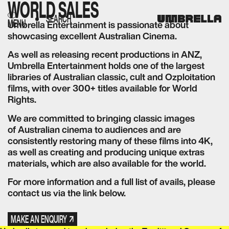
WORLD SALES
CLOSE
SEARCH
MENU
Umbrella Entertainment is passionate about
showcasing excellent Australian Cinema.
FILMS​​​​‌ ‍ ​‍​‍‌‍ ‌ ​‍‌‍‍‌‌‍‌ ‌‍‍‌‌‍ ‍​‍​‍​ ‍‍​‍​‍‌ ​ ‌‍​‌‌‍ ‍‌‍‍‌‌ ‌​‌ ‍‌​‍ ‍‌‍‍‌‌‍ ​‍​‍​‍ ​​‍​‍‌‍‍​‌ ​‍‌‍‌‌‌‍‌‍​‍​‍​ ‍‍​‍​‍‌‍‍​‌ ‌​‌ ‌​‌ ​​‌ ​ ​ ‍‍​‍ ​‍ ‌ ‌‌‌‍ ‌‌‍​‍‌ ​‍‌‍‌‌‌‍ ​‌‍ ​‌‍​‌​‍ ‍‌ ​ ‌‍​‌‌‍ ‍‌‍‍‌‌ ‌​‌ ‍‌​‍ ‍‌ ​ ‌ ‌​‌ ‌‌‌‍‌​‌‍‍‌‌‍ ​‍ ‌‍‍‌‌‍ ‍‌ ‌​‌‍‌‌‌‍ ‍‌ ‌​​‍ ‌‍‌‌‌‍‌​‌‍‍‌‌ ‌​​‍ ‌‍ ‌‌‍ ‌‍‌​‌‍‌‌​ ‌‌ ​​‌ ​‍‌‍‌‌‌ ​ ‌‍‌‌‌‍ ‍‌ ‌​‌‍​‌‌ ‌​‌‍‍‌‌‍ ‌‍ ‍​ ‍ ‌‍‍‌‌‍‌​​ ‌‌ ​ ‌‍‍‌‌ ‌​‌‍‌‌‌‌​ ‌‍‌‌‌ ‌​‌ ‌​‌‍‍‌‌‍ ‍‌‍‌ ‌ ​ ​ ‍ ‌ ‌​‌ ‍‌‌ ​​‌‍‌‌​ ‌‌ ​ ‌‍‍‌‌ ‌​‌‍‌‌‌‌​ ‌‍‌‌‌ ‌​‌ ‌​‌‍‍‌‌‍ ‍‌‍‌ ‌ ​ ​ ‍ ‌ ​​‌‍​‌‌ ‌​‌‍‍​​ ‌‌‍ ‌‌‍‌‌‌‍ ‍‌ ‌‌‌​ ‍‌‍​‌‌ ‌‍‌‍‍‌‌‍‌ ‌‍​‌‌ ‌​‌‍‍‌‌‍ ‌‍ ‍​‍‌‌​ ‌‌‌​​‍‌‌ ‌‍‍ ‌‍‌‌‌ ‍‌​‍‌‌​ ​ ‌​‌​​‍‌‌​ ​ ‌​‌​​‍‌‌​ ​‍​ ​‍​ ‌‌​ ​​​ ​‌‌‍‌‍‌‍​‍​ ​‌‌‍​‍‌‍‌‌​‍ ‌​ ​‍‌‍‌‍​ ​ ‌‍​‍​‍ ‌​ ‌​‌‍‌‍‌‍​‍​ ‌ ​‍ ‌‌‍​‍​ ​‌​ ‌​​ ‍​​‍ ‌‌‍​‍​ ‌​​ ​​‌‍​ ​ ​​​ ​​‌‍​ ​ ​ ​ ‌‌​ ‍​​ ‌‌​ ‌‍​‍‌‌​ ​‍​ ​‍​‍‌‌​ ‌‌‌​‌​​‍ ‍‌ ‌​‌‍‍‌‌ ‌​‌‍ ​‌‍‌‌​ ‌‍​‍‌‍​‌‌ ​ ‌‍‌‌‌‌‌‌‌ ​‍‌‍ ​​ ‌‌‍‍​‌ ‌​‌ ‌​‌ ​​‌ ​ ​‍‌‌​ ​ ‌​​‌​‍‌‌​ ​‍‌​‌‍​‍‌‌​ ​‍‌​‌‍‌ ‌‌‌‍ ‌‌‍​‍‌ ​‍‌‍‌‌‌‍ ​‌‍ ​‌‍​‌​‍ ‍‌ ​ ‌‍​‌‌‍ ‍‌‍‍‌‌ ‌​‌ ‍‌​‍ ‍‌ ​ ‌ ‌​‌ ‌‌‌‍‌​‌‍‍‌‌‍ ​‍‌‍‌‍‍‌‌‍‌​​ ‌‌ ​ ‌‍‍‌‌ ‌​‌‍‌‌‌‌​ ‌‍‌‌‌ ‌​‌ ‌​‌‍‍‌‌‍ ‍‌‍‌ ‌ ​ ​‍‌‍‌ ‌​‌ ‍‌‌ ​​‌‍‌‌​ ‌‌ ​ ‌‍‍‌‌ ‌​‌‍‌‌‌‌​ ‌‍‌‌‌ ‌​‌ ‌​‌‍‍‌‌‍ ‍‌‍‌ ‌ ​ ​‍‌‍‌ ​​‌‍​‌‌ ‌​‌‍‍​​ ‌‌‍ ‌‌‍‌‌‌‍ ‍‌ ‌‌‌​ ‍‌‍​‌‌ ‌‍‌‍‍‌‌‍‌ ‌‍​‌‌ ‌​‌‍‍‌‌‍ ‌‍ ‍​‍‌‌​ ‌‌‌​​‍‌‌ ‌‍‍ ‌‍‌‌‌ ‍‌​‍‌‌​ ​ ‌​‌​​‍‌‌​ ​ ‌​‌​​‍‌‌​ ​‍​ ​‍​ ‌‌​ ​​​ ​‌‌‍‌‍‌‍​‍​ ​‌‌‍​‍‌‍‌‌​‍ ‌​ ​‍‌‍‌‍​ ​ ‌‍​‍​‍ ‌​ ‌​‌‍‌‍‌‍​‍​ ‌ ​‍ ‌‌‍​‍​ ​‌​ ‌​​ ‍​​‍ ‌‌‍​‍​ ‌​​ ​​‌‍​ ​ ​​​ ​​‌‍​ ​ ​ ​ ‌‌​ ‍​​ ‌‌​ ‌‍​‍‌‌​ ​‍​ ​‍​‍‌‌​ ‌‌‌​‌​​‍ ‍‌ ‌​‌‍‍‌‌ ‌​‌‍ ​‌‍‌‌​‍‌‍‌ ​​‌‍‌‌‌ ​‍‌ ​ ‌ ​​‌‍‌‌‌‍​ ‌ ‌​‌‍‍‌‌ ‌‍‌‍‌‌​ ‌‌ ​​‌ ‌‌‌‍​‍‌‍ ​‌‍‍‌‌ ​ ‌‍‍​‌‍‌‌‌‍‌​​‍​‍‌ ‌
As well as releasing recent productions in ANZ,
Umbrella Entertainment holds one of the largest
DIALOGUE​​​​‌ ‍ ​‍​‍‌‍ ‌ ​‍‌‍‍‌‌‍‌ ‌‍‍‌‌‍ ‍​‍​‍​ ‍‍​‍​‍‌ ​ ‌‍​‌‌‍ ‍‌‍‍‌‌ ‌​‌ ‍‌​‍ ‍‌‍‍‌‌‍ ​‍​‍​‍ ​​‍​‍‌‍‍​‌ ​‍‌‍‌‌‌‍‌‍​‍​‍​ ‍‍​‍​‍‌‍‍​‌ ‌​‌ ‌​‌ ​​‌ ​ ​ ‍‍​‍ ​‍ ‌ ‌‌‌‍ ‌‌‍​‍‌ ​‍‌‍‌‌‌‍ ​‌‍ ​‌‍​‌​‍ ‍‌ ​ ‌‍​‌‌‍ ‍‌‍‍‌‌ ‌​‌ ‍‌​‍ ‍‌ ​ ‌ ‌​‌ ‌‌‌‍‌​‌‍‍‌‌‍ ​‍ ‌‍‍‌‌‍ ‍‌ ‌​‌‍‌‌‌‍ ‍‌ ‌​​‍ ‌‍‌‌‌‍‌​‌‍‍‌‌ ‌​​‍ ‌‍ ‌‌‍ ‌‍‌​‌‍‌‌​ ‌‌ ​​‌ ​‍‌‍‌‌‌ ​ ‌‍‌‌‌‍ ‍‌ ‌​‌‍​‌‌ ‌​‌‍‍‌‌‍ ‌‍ ‍​ ‍ ‌‍‍‌‌‍‌​​ ‌‌ ​ ‌‍‍‌‌ ‌​‌‍‌‌‌‌​ ‌‍‌‌‌ ‌​‌ ‌​‌‍‍‌‌‍ ‍‌‍‌ ‌ ​ ​ ‍ ‌ ‌​‌ ‍‌‌ ​​‌‍‌‌​ ‌‌ ​ ‌‍‍‌‌ ‌​‌‍‌‌‌‌​ ‌‍‌‌‌ ‌​‌ ‌​‌‍‍‌‌‍ ‍‌‍‌ ‌ ​ ​ ‍ ‌ ​​‌‍​‌‌ ‌​‌‍‍​​ ‌‌‍ ‌‌‍‌‌‌‍ ‍‌ ‌‌‌​ ‍‌‍​‌‌ ‌‍‌‍‍‌‌‍‌ ‌‍​‌‌ ‌​‌‍‍‌‌‍ ‌‍ ‍​‍‌‌​ ‌‌‌​​‍‌‌ ‌‍‍ ‌‍‌‌‌ ‍‌​‍‌‌​ ​ ‌​‌​​‍‌‌​ ​ ‌​‌​​‍‌‌​ ​‍​ ​‍‌‍​‍​ ​‍​ ‌ ‌‍​‌‌‍​‍​ ​‍​ ‌‍‌‍​‌​‍ ‌‌‍‌‌​ ​‌​ ​ ‌‍​ ​‍ ‌​ ‌​​ ‍​​ ‍​​ ‌‌​‍ ‌‌‍​‍​ ​‌​ ​ ​ ‌‍​‍ ‌​ ​ ​ ‌​‌‍‌​​ ‍​​ ​‌​ ​‌‌‍​‍‌‍​‍​ ‌‌‌‍‌‍​ ‌ ‌‍​‍​‍‌‌​ ​‍​ ​‍​‍‌‌​ ‌‌‌​‌​​‍ ‍‌ ‌​‌‍‍‌‌ ‌​‌‍ ​‌‍‌‌​ ‌‍​‍‌‍​‌‌ ​ ‌‍‌‌‌‌‌‌‌ ​‍‌‍ ​​ ‌‌‍‍​‌ ‌​‌ ‌​‌ ​​‌ ​ ​‍‌‌​ ​ ‌​​‌​‍‌‌​ ​‍‌​‌‍​‍‌‌​ ​‍‌​‌‍‌ ‌‌‌‍ ‌‌‍​‍‌ ​‍‌‍‌‌‌‍ ​‌‍ ​‌‍​‌​‍ ‍‌ ​ ‌‍​‌‌‍ ‍‌‍‍‌‌ ‌​‌ ‍‌​‍ ‍‌ ​ ‌ ‌​‌ ‌‌‌‍‌​‌‍‍‌‌‍ ​‍‌‍‌‍‍‌‌‍‌​​ ‌‌ ​ ‌‍‍‌‌ ‌​‌‍‌‌‌‌​ ‌‍‌‌‌ ‌​‌ ‌​‌‍‍‌‌‍ ‍‌‍‌ ‌ ​ ​‍‌‍‌ ‌​‌ ‍‌‌ ​​‌‍‌‌​ ‌‌ ​ ‌‍‍‌‌ ‌​‌‍‌‌‌‌​ ‌‍‌‌‌ ‌​‌ ‌​‌‍‍‌‌‍ ‍‌‍‌ ‌ ​ ​‍‌‍‌ ​​‌‍​‌‌ ‌​‌‍‍​​ ‌‌‍ ‌‌‍‌‌‌‍ ‍‌ ‌‌‌​ ‍‌‍​‌‌ ‌‍‌‍‍‌‌‍‌ ‌‍​‌‌ ‌​‌‍‍‌‌‍ ‌‍ ‍​‍‌‌​ ‌‌‌​​‍‌‌ ‌‍‍ ‌‍‌‌‌ ‍‌​‍‌‌​ ​ ‌​‌​​‍‌‌​ ​ ‌​‌​​‍‌‌​ ​‍​ ​‍‌‍​‍​ ​‍​ ‌ ‌‍​‌‌‍​‍​ ​‍​ ‌‍‌‍​‌​‍ ‌‌‍‌‌​ ​‌​ ​ ‌‍​ ​‍ ‌​ ‌​​ ‍​​ ‍​​ ‌‌​‍ ‌‌‍​‍​ ​‌​ ​ ​ ‌‍​‍ ‌​ ​ ​ ‌​‌‍‌​​ ‍​​ ​‌​ ​‌‌‍​‍‌‍​‍​ ‌‌‌‍‌‍​ ‌ ‌‍​‍​‍‌‌​ ​‍​ ​‍​‍‌‌​ ‌‌‌​‌​​‍ ‍‌ ‌​‌‍‍‌‌ ‌​‌‍ ​‌‍‌‌​‍‌‍‌ ​​‌‍‌‌‌ ​‍‌ ​ ‌ ​​‌‍‌‌‌‍​ ‌ ‌​‌‍‍‌‌ ‌‍‌‍‌‌​ ‌‌ ​​‌ ‌‌‌‍​‍‌‍ ​‌‍‍‌‌ ​ ‌‍‍​‌‍‌‌‌‍‌​​‍​‍‌ ‌
libraries of Australian classic, cult and Ozploitation
SHOP​​​​‌ ‍ ​‍​‍‌‍ ‌ ​‍‌‍‍‌‌‍‌ ‌‍‍‌‌‍ ‍​‍​‍​ ‍‍​‍​‍‌ ​ ‌‍​‌‌‍ ‍‌‍‍‌‌ ‌​‌ ‍‌​‍ ‍‌‍‍‌‌‍ ​‍​‍​‍ ​​‍​‍‌‍‍​‌ ​‍‌‍‌‌‌‍‌‍​‍​‍​ ‍‍​‍​‍‌‍‍​‌ ‌​‌ ‌​‌ ​​‌ ​ ​ ‍‍​‍ ​‍ ‌ ‌‌‌‍ ‌‌‍​‍‌ ​‍‌‍‌‌‌‍ ​‌‍ ​‌‍​‌​‍ ‍‌ ​ ‌‍​‌‌‍ ‍‌‍‍‌‌ ‌​‌ ‍‌​‍ ‍‌ ​ ‌ ‌​‌ ‌‌‌‍‌​‌‍‍‌‌‍ ​‍ ‌‍‍‌‌‍ ‍‌ ‌​‌‍‌‌‌‍ ‍‌ ‌​​‍ ‌‍‌‌‌‍‌​‌‍‍‌‌ ‌​​‍ ‌‍ ‌‌‍ ‌‍‌​‌‍‌‌​ ‌‌ ​​‌ ​‍‌‍‌‌‌ ​ ‌‍‌‌‌‍ ‍‌ ‌​‌‍​‌‌ ‌​‌‍‍‌‌‍ ‌‍ ‍​ ‍ ‌‍‍‌‌‍‌​​ ‌‌ ​ ‌‍‍‌‌ ‌​‌‍‌‌‌‌​ ‌‍‌‌‌ ‌​‌ ‌​‌‍‍‌‌‍ ‍‌‍‌ ‌ ​ ​ ‍ ‌ ‌​‌ ‍‌‌ ​​‌‍‌‌​ ‌‌ ​ ‌‍‍‌‌ ‌​‌‍‌‌‌‌​ ‌‍‌‌‌ ‌​‌ ‌​‌‍‍‌‌‍ ‍‌‍‌ ‌ ​ ​ ‍ ‌ ​​‌‍​‌‌ ‌​‌‍‍​​ ‌‌‍ ‌‌‍‌‌‌‍ ‍‌ ‌‌‌​ ‍‌‍​‌‌ ‌‍‌‍‍‌‌‍‌ ‌‍​‌‌ ‌​‌‍‍‌‌‍ ‌‍ ‍​‍‌‌​ ‌‌‌​​‍‌‌ ‌‍‍ ‌‍‌‌‌ ‍‌​‍‌‌​ ​ ‌​‌​​‍‌‌​ ​ ‌​‌​​‍‌‌​ ​‍​ ​‍​ ​‍​ ​‍‌‍​‍‌‍​‍‌‍​‌‌‍‌‍​ ​​​ ​​​‍ ‌‌‍​‌‌‍‌‍​ ​ ​ ‌‍​‍ ‌​ ‌​‌‍‌‍​ ​ ​ ‌​​‍ ‌​ ‍‌‌‍‌​‌‍​‍​ ‌‌​‍ ‌​ ​ ​ ​‌​ ​‌‌‍​ ​ ‍​​ ‌ ‌‍​ ​ ‍​‌‍‌​​ ‌‍​ ‌ ‌‍​ ​‍‌‌​ ​‍​ ​‍​‍‌‌​ ‌‌‌​‌​​‍ ‍‌ ‌​‌‍‍‌‌ ‌​‌‍ ​‌‍‌‌​ ‌‍​‍‌‍​‌‌ ​ ‌‍‌‌‌‌‌‌‌ ​‍‌‍ ​​ ‌‌‍‍​‌ ‌​‌ ‌​‌ ​​‌ ​ ​‍‌‌​ ​ ‌​​‌​‍‌‌​ ​‍‌​‌‍​‍‌‌​ ​‍‌​‌‍‌ ‌‌‌‍ ‌‌‍​‍‌ ​‍‌‍‌‌‌‍ ​‌‍ ​‌‍​‌​‍ ‍‌ ​ ‌‍​‌‌‍ ‍‌‍‍‌‌ ‌​‌ ‍‌​‍ ‍‌ ​ ‌ ‌​‌ ‌‌‌‍‌​‌‍‍‌‌‍ ​‍‌‍‌‍‍‌‌‍‌​​ ‌‌ ​ ‌‍‍‌‌ ‌​‌‍‌‌‌‌​ ‌‍‌‌‌ ‌​‌ ‌​‌‍‍‌‌‍ ‍‌‍‌ ‌ ​ ​‍‌‍‌ ‌​‌ ‍‌‌ ​​‌‍‌‌​ ‌‌ ​ ‌‍‍‌‌ ‌​‌‍‌‌‌‌​ ‌‍‌‌‌ ‌​‌ ‌​‌‍‍‌‌‍ ‍‌‍‌ ‌ ​ ​‍‌‍‌ ​​‌‍​‌‌ ‌​‌‍‍​​ ‌‌‍ ‌‌‍‌‌‌‍ ‍‌ ‌‌‌​ ‍‌‍​‌‌ ‌‍‌‍‍‌‌‍‌ ‌‍​‌‌ ‌​‌‍‍‌‌‍ ‌‍ ‍​‍‌‌​ ‌‌‌​​‍‌‌ ‌‍‍ ‌‍‌‌‌ ‍‌​‍‌‌​ ​ ‌​‌​​‍‌‌​ ​ ‌​‌​​‍‌‌​ ​‍​ ​‍​ ​‍​ ​‍‌‍​‍‌‍​‍‌‍​‌‌‍‌‍​ ​​​ ​​​‍ ‌‌‍​‌‌‍‌‍​ ​ ​ ‌‍​‍ ‌​ ‌​‌‍‌‍​ ​ ​ ‌​​‍ ‌​ ‍‌‌‍‌​‌‍​‍​ ‌‌​‍ ‌​ ​ ​ ​‌​ ​‌‌‍​ ​ ‍​​ ‌ ‌‍​ ​ ‍​‌‍‌​​ ‌‍​ ‌ ‌‍​ ​‍‌‌​ ​‍​ ​‍​‍‌‌​ ‌‌‌​‌​​‍ ‍‌ ‌​‌‍‍‌‌ ‌​‌‍ ​‌‍‌‌​‍‌‍‌ ​​‌‍‌‌‌ ​‍‌ ​ ‌ ​​‌‍‌‌‌‍​ ‌ ‌​‌‍‍‌‌ ‌‍‌‍‌‌​ ‌‌ ​​‌ ‌‌‌‍​‍‌‍ ​‌‍‍‌‌ ​ ‌‍‍​‌‍‌‌‌‍‌​​‍​‍‌ ‌
films, with over 300+ titles available for World
Rights.
BOOK A SCREENING​​​​‌ ‍ ​‍​‍‌‍ ‌ ​‍‌‍‍‌‌‍‌ ‌‍‍‌‌‍ ‍​‍​‍​ ‍‍​‍​‍‌ ​ ‌‍​‌‌‍ ‍‌‍‍‌‌ ‌​‌ ‍‌​‍ ‍‌‍‍‌‌‍ ​‍​‍​‍ ​​‍​‍‌‍‍​‌ ​‍‌‍‌‌‌‍‌‍​‍​‍​ ‍‍​‍​‍‌‍‍​‌ ‌​‌ ‌​‌ ​​‌ ​ ​ ‍‍​‍ ​‍ ‌ ‌‌‌‍ ‌‌‍​‍‌ ​‍‌‍‌‌‌‍ ​‌‍ ​‌‍​‌​‍ ‍‌ ​ ‌‍​‌‌‍ ‍‌‍‍‌‌ ‌​‌ ‍‌​‍ ‍‌ ​ ‌ ‌​‌ ‌‌‌‍‌​‌‍‍‌‌‍ ​‍ ‌‍‍‌‌‍ ‍‌ ‌​‌‍‌‌‌‍ ‍‌ ‌​​‍ ‌‍‌‌‌‍‌​‌‍‍‌‌ ‌​​‍ ‌‍ ‌‌‍ ‌‍‌​‌‍‌‌​ ‌‌ ​​‌ ​‍‌‍‌‌‌ ​ ‌‍‌‌‌‍ ‍‌ ‌​‌‍​‌‌ ‌​‌‍‍‌‌‍ ‌‍ ‍​ ‍ ‌‍‍‌‌‍‌​​ ‌‌ ​ ‌‍‍‌‌ ‌​‌‍‌‌‌‌​ ‌‍‌‌‌ ‌​‌ ‌​‌‍‍‌‌‍ ‍‌‍‌ ‌ ​ ​ ‍ ‌ ‌​‌ ‍‌‌ ​​‌‍‌‌​ ‌‌ ​ ‌‍‍‌‌ ‌​‌‍‌‌‌‌​ ‌‍‌‌‌ ‌​‌ ‌​‌‍‍‌‌‍ ‍‌‍‌ ‌ ​ ​ ‍ ‌ ​​‌‍​‌‌ ‌​‌‍‍​​ ‌‌‍ ‌‌‍‌‌‌‍ ‍‌ ‌‌‌​ ‍‌‍​‌‌ ‌‍‌‍‍‌‌‍‌ ‌‍​‌‌ ‌​‌‍‍‌‌‍ ‌‍ ‍​‍‌‌​ ‌‌‌​​‍‌‌ ‌‍‍ ‌‍‌‌‌ ‍‌​‍‌‌​ ​ ‌​‌​​‍‌‌​ ​ ‌​‌​​‍‌‌​ ​‍​ ​‍‌‍‌​​ ‌‍‌‍‌​​ ​​‌‍‌‌‌‍‌‍‌‍​‍​ ‍‌​‍ ‌​ ‌‌​ ‍‌​ ​‍​ ‍‌​‍ ‌​ ‌​‌‍‌‌​ ‍‌​ ​‍​‍ ‌‌‍​‍​ ‌​​ ‌‌​ ​ ​‍ ‌​ ‌‍‌‍​‌‌‍‌‌‌‍‌‍‌‍​‌​ ‌​​ ‌‍​ ​​​ ‍​‌‍​‌​ ‌‍‌‍‌‌​‍‌‌​ ​‍​ ​‍​‍‌‌​ ‌‌‌​‌​​‍ ‍‌ ‌​‌‍‍‌‌ ‌​‌‍ ​‌‍‌‌​ ‌‍​‍‌‍​‌‌ ​ ‌‍‌‌‌‌‌‌‌ ​‍‌‍ ​​ ‌‌‍‍​‌ ‌​‌ ‌​‌ ​​‌ ​ ​‍‌‌​ ​ ‌​​‌​‍‌‌​ ​‍‌​‌‍​‍‌‌​ ​‍‌​‌‍‌ ‌‌‌‍ ‌‌‍​‍‌ ​‍‌‍‌‌‌‍ ​‌‍ ​‌‍​‌​‍ ‍‌ ​ ‌‍​‌‌‍ ‍‌‍‍‌‌ ‌​‌ ‍‌​‍ ‍‌ ​ ‌ ‌​‌ ‌‌‌‍‌​‌‍‍‌‌‍ ​‍‌‍‌‍‍‌‌‍‌​​ ‌‌ ​ ‌‍‍‌‌ ‌​‌‍‌‌‌‌​ ‌‍‌‌‌ ‌​‌ ‌​‌‍‍‌‌‍ ‍‌‍‌ ‌ ​ ​‍‌‍‌ ‌​‌ ‍‌‌ ​​‌‍‌‌​ ‌‌ ​ ‌‍‍‌‌ ‌​‌‍‌‌‌‌​ ‌‍‌‌‌ ‌​‌ ‌​‌‍‍‌‌‍ ‍‌‍‌ ‌ ​ ​‍‌‍‌ ​​‌‍​‌‌ ‌​‌‍‍​​ ‌‌‍ ‌‌‍‌‌‌‍ ‍‌ ‌‌‌​ ‍‌‍​‌‌ ‌‍‌‍‍‌‌‍‌ ‌‍​‌‌ ‌​‌‍‍‌‌‍ ‌‍ ‍​‍‌‌​ ‌‌‌​​‍‌‌ ‌‍‍ ‌‍‌‌‌ ‍‌​‍‌‌​ ​ ‌​‌​​‍‌‌​ ​ ‌​‌​​‍‌‌​ ​‍​ ​‍‌‍‌​​ ‌‍‌‍‌​​ ​​‌‍‌‌‌‍‌‍‌‍​‍​ ‍‌​‍ ‌​ ‌‌​ ‍‌​ ​‍​ ‍‌​‍ ‌​ ‌​‌‍‌‌​ ‍‌​ ​‍​‍ ‌‌‍​‍​ ‌​​ ‌‌​ ​ ​‍ ‌​ ‌‍‌‍​‌‌‍‌‌‌‍‌‍‌‍​‌​ ‌​​ ‌‍​ ​​​ ‍​‌‍​‌​ ‌‍‌‍‌‌​‍‌‌​ ​‍​ ​‍​‍‌‌​ ‌‌‌​‌​​‍ ‍‌ ‌​‌‍‍‌‌ ‌​‌‍ ​‌‍‌‌​‍‌‍‌ ​​‌‍‌‌‌ ​‍‌ ​ ‌ ​​‌‍‌‌‌‍​ ‌ ‌​‌‍‍‌‌ ‌‍‌‍‌‌​ ‌‌ ​​‌ ‌‌‌‍​‍‌‍ ​‌‍‍‌‌ ​ ‌‍‍​‌‍‌‌‌‍‌​​‍​‍‌ ‌
We are committed to bringing classic images
ABOUT​​​​‌ ‍ ​‍​‍‌‍ ‌ ​‍‌‍‍‌‌‍‌ ‌‍‍‌‌‍ ‍​‍​‍​ ‍‍​‍​‍‌ ​ ‌‍​‌‌‍ ‍‌‍‍‌‌ ‌​‌ ‍‌​‍ ‍‌‍‍‌‌‍ ​‍​‍​‍ ​​‍​‍‌‍‍​‌ ​‍‌‍‌‌‌‍‌‍​‍​‍​ ‍‍​‍​‍‌‍‍​‌ ‌​‌ ‌​‌ ​​‌ ​ ​ ‍‍​‍ ​‍ ‌ ‌‌‌‍ ‌‌‍​‍‌ ​‍‌‍‌‌‌‍ ​‌‍ ​‌‍​‌​‍ ‍‌ ​ ‌‍​‌‌‍ ‍‌‍‍‌‌ ‌​‌ ‍‌​‍ ‍‌ ​ ‌ ‌​‌ ‌‌‌‍‌​‌‍‍‌‌‍ ​‍ ‌‍‍‌‌‍ ‍‌ ‌​‌‍‌‌‌‍ ‍‌ ‌​​‍ ‌‍‌‌‌‍‌​‌‍‍‌‌ ‌​​‍ ‌‍ ‌‌‍ ‌‍‌​‌‍‌‌​ ‌‌ ​​‌ ​‍‌‍‌‌‌ ​ ‌‍‌‌‌‍ ‍‌ ‌​‌‍​‌‌ ‌​‌‍‍‌‌‍ ‌‍ ‍​ ‍ ‌‍‍‌‌‍‌​​ ‌‌ ​ ‌‍‍‌‌ ‌​‌‍‌‌‌‌​ ‌‍‌‌‌ ‌​‌ ‌​‌‍‍‌‌‍ ‍‌‍‌ ‌ ​ ​ ‍ ‌ ‌​‌ ‍‌‌ ​​‌‍‌‌​ ‌‌ ​ ‌‍‍‌‌ ‌​‌‍‌‌‌‌​ ‌‍‌‌‌ ‌​‌ ‌​‌‍‍‌‌‍ ‍‌‍‌ ‌ ​ ​ ‍ ‌ ​​‌‍​‌‌ ‌​‌‍‍​​ ‌‌‍ ‌‌‍‌‌‌‍ ‍‌ ‌‌‌​ ‍‌‍​‌‌ ‌‍‌‍‍‌‌‍‌ ‌‍​‌‌ ‌​‌‍‍‌‌‍ ‌‍ ‍​‍‌‌​ ‌‌‌​​‍‌‌ ‌‍‍ ‌‍‌‌‌ ‍‌​‍‌‌​ ​ ‌​‌​​‍‌‌​ ​ ‌​‌​​‍‌‌​ ​‍​ ​‍​ ‌‌​ ‍​​ ​‌‌‍‌​​ ​‌​ ​‍​ ​‌​ ​‍​‍ ‌‌‍​ ‌‍​‌​ ‍‌​ ​‌​‍ ‌​ ‌​​ ‍‌​ ‌ ​ ‍​​‍ ‌​ ‍‌​ ​‌‌‍‌‍​ ​‍​‍ ‌​ ‍​​ ‌ ​ ‌​​ ​‍​ ‌​​ ‌​​ ‌‌​ ​‍​ ‍​‌‍​‌‌‍​‍‌‍‌​​‍‌‌​ ​‍​ ​‍​‍‌‌​ ‌‌‌​‌​​‍ ‍‌ ‌​‌‍‍‌‌ ‌​‌‍ ​‌‍‌‌​ ‌‍​‍‌‍​‌‌ ​ ‌‍‌‌‌‌‌‌‌ ​‍‌‍ ​​ ‌‌‍‍​‌ ‌​‌ ‌​‌ ​​‌ ​ ​‍‌‌​ ​ ‌​​‌​‍‌‌​ ​‍‌​‌‍​‍‌‌​ ​‍‌​‌‍‌ ‌‌‌‍ ‌‌‍​‍‌ ​‍‌‍‌‌‌‍ ​‌‍ ​‌‍​‌​‍ ‍‌ ​ ‌‍​‌‌‍ ‍‌‍‍‌‌ ‌​‌ ‍‌​‍ ‍‌ ​ ‌ ‌​‌ ‌‌‌‍‌​‌‍‍‌‌‍ ​‍‌‍‌‍‍‌‌‍‌​​ ‌‌ ​ ‌‍‍‌‌ ‌​‌‍‌‌‌‌​ ‌‍‌‌‌ ‌​‌ ‌​‌‍‍‌‌‍ ‍‌‍‌ ‌ ​ ​‍‌‍‌ ‌​‌ ‍‌‌ ​​‌‍‌‌​ ‌‌ ​ ‌‍‍‌‌ ‌​‌‍‌‌‌‌​ ‌‍‌‌‌ ‌​‌ ‌​‌‍‍‌‌‍ ‍‌‍‌ ‌ ​ ​‍‌‍‌ ​​‌‍​‌‌ ‌​‌‍‍​​ ‌‌‍ ‌‌‍‌‌‌‍ ‍‌ ‌‌‌​ ‍‌‍​‌‌ ‌‍‌‍‍‌‌‍‌ ‌‍​‌‌ ‌​‌‍‍‌‌‍ ‌‍ ‍​‍‌‌​ ‌‌‌​​‍‌‌ ‌‍‍ ‌‍‌‌‌ ‍‌​‍‌‌​ ​ ‌​‌​​‍‌‌​ ​ ‌​‌​​‍‌‌​ ​‍​ ​‍​ ‌‌​ ‍​​ ​‌‌‍‌​​ ​‌​ ​‍​ ​‌​ ​‍​‍ ‌‌‍​ ‌‍​‌​ ‍‌​ ​‌​‍ ‌​ ‌​​ ‍‌​ ‌ ​ ‍​​‍ ‌​ ‍‌​ ​‌‌‍‌‍​ ​‍​‍ ‌​ ‍​​ ‌ ​ ‌​​ ​‍​ ‌​​ ‌​​ ‌‌​ ​‍​ ‍​‌‍​‌‌‍​‍‌‍‌​​‍‌‌​ ​‍​ ​‍​‍‌‌​ ‌‌‌​‌​​‍ ‍‌ ‌​‌‍‍‌‌ ‌​‌‍ ​‌‍‌‌​‍‌‍‌ ​​‌‍‌‌‌ ​‍‌ ​ ‌ ​​‌‍‌‌‌‍​ ‌ ‌​‌‍‍‌‌ ‌‍‌‍‌‌​ ‌‌ ​​‌ ‌‌‌‍​‍‌‍ ​‌‍‍‌‌ ​ ‌‍‍​‌‍‌‌‌‍‌​​‍​‍‌ ‌
of Australian cinema to audiences and are
consistently restoring many of these films into 4K,
CONTACT​​​​‌ ‍ ​‍​‍‌‍ ‌ ​‍‌‍‍‌‌‍‌ ‌‍‍‌‌‍ ‍​‍​‍​ ‍‍​‍​‍‌ ​ ‌‍​‌‌‍ ‍‌‍‍‌‌ ‌​‌ ‍‌​‍ ‍‌‍‍‌‌‍ ​‍​‍​‍ ​​‍​‍‌‍‍​‌ ​‍‌‍‌‌‌‍‌‍​‍​‍​ ‍‍​‍​‍‌‍‍​‌ ‌​‌ ‌​‌ ​​‌ ​ ​ ‍‍​‍ ​‍ ‌ ‌‌‌‍ ‌‌‍​‍‌ ​‍‌‍‌‌‌‍ ​‌‍ ​‌‍​‌​‍ ‍‌ ​ ‌‍​‌‌‍ ‍‌‍‍‌‌ ‌​‌ ‍‌​‍ ‍‌ ​ ‌ ‌​‌ ‌‌‌‍‌​‌‍‍‌‌‍ ​‍ ‌‍‍‌‌‍ ‍‌ ‌​‌‍‌‌‌‍ ‍‌ ‌​​‍ ‌‍‌‌‌‍‌​‌‍‍‌‌ ‌​​‍ ‌‍ ‌‌‍ ‌‍‌​‌‍‌‌​ ‌‌ ​​‌ ​‍‌‍‌‌‌ ​ ‌‍‌‌‌‍ ‍‌ ‌​‌‍​‌‌ ‌​‌‍‍‌‌‍ ‌‍ ‍​ ‍ ‌‍‍‌‌‍‌​​ ‌‌ ​ ‌‍‍‌‌ ‌​‌‍‌‌‌‌​ ‌‍‌‌‌ ‌​‌ ‌​‌‍‍‌‌‍ ‍‌‍‌ ‌ ​ ​ ‍ ‌ ‌​‌ ‍‌‌ ​​‌‍‌‌​ ‌‌ ​ ‌‍‍‌‌ ‌​‌‍‌‌‌‌​ ‌‍‌‌‌ ‌​‌ ‌​‌‍‍‌‌‍ ‍‌‍‌ ‌ ​ ​ ‍ ‌ ​​‌‍​‌‌ ‌​‌‍‍​​ ‌‌‍ ‌‌‍‌‌‌‍ ‍‌ ‌‌‌​ ‍‌‍​‌‌ ‌‍‌‍‍‌‌‍‌ ‌‍​‌‌ ‌​‌‍‍‌‌‍ ‌‍ ‍​‍‌‌​ ‌‌‌​​‍‌‌ ‌‍‍ ‌‍‌‌‌ ‍‌​‍‌‌​ ​ ‌​‌​​‍‌‌​ ​ ‌​‌​​‍‌‌​ ​‍​ ​‍‌‍‌‍​ ​‍​ ‌​​ ​‍‌‍‌‍‌‍​‍​ ​‌​ ​‍​‍ ‌‌‍​‌‌‍‌‍‌‍‌‌​ ‌ ​‍ ‌​ ‌​‌‍​‍​ ‌ ​ ​‌​‍ ‌‌‍​‌​ ​‌‌‍​‍​ ​‌​‍ ‌​ ​ ​ ​ ​ ‍‌​ ​‌​ ‍‌​ ‌​​ ‍‌​ ‍​​ ‌‍‌‍‌‌​ ​​‌‍‌​​‍‌‌​ ​‍​ ​‍​‍‌‌​ ‌‌‌​‌​​‍ ‍‌ ‌​‌‍‍‌‌ ‌​‌‍ ​‌‍‌‌​ ‌‍​‍‌‍​‌‌ ​ ‌‍‌‌‌‌‌‌‌ ​‍‌‍ ​​ ‌‌‍‍​‌ ‌​‌ ‌​‌ ​​‌ ​ ​‍‌‌​ ​ ‌​​‌​‍‌‌​ ​‍‌​‌‍​‍‌‌​ ​‍‌​‌‍‌ ‌‌‌‍ ‌‌‍​‍‌ ​‍‌‍‌‌‌‍ ​‌‍ ​‌‍​‌​‍ ‍‌ ​ ‌‍​‌‌‍ ‍‌‍‍‌‌ ‌​‌ ‍‌​‍ ‍‌ ​ ‌ ‌​‌ ‌‌‌‍‌​‌‍‍‌‌‍ ​‍‌‍‌‍‍‌‌‍‌​​ ‌‌ ​ ‌‍‍‌‌ ‌​‌‍‌‌‌‌​ ‌‍‌‌‌ ‌​‌ ‌​‌‍‍‌‌‍ ‍‌‍‌ ‌ ​ ​‍‌‍‌ ‌​‌ ‍‌‌ ​​‌‍‌‌​ ‌‌ ​ ‌‍‍‌‌ ‌​‌‍‌‌‌‌​ ‌‍‌‌‌ ‌​‌ ‌​‌‍‍‌‌‍ ‍‌‍‌ ‌ ​ ​‍‌‍‌ ​​‌‍​‌‌ ‌​‌‍‍​​ ‌‌‍ ‌‌‍‌‌‌‍ ‍‌ ‌‌‌​ ‍‌‍​‌‌ ‌‍‌‍‍‌‌‍‌ ‌‍​‌‌ ‌​‌‍‍‌‌‍ ‌‍ ‍​‍‌‌​ ‌‌‌​​‍‌‌ ‌‍‍ ‌‍‌‌‌ ‍‌​‍‌‌​ ​ ‌​‌​​‍‌‌​ ​ ‌​‌​​‍‌‌​ ​‍​ ​‍‌‍‌‍​ ​‍​ ‌​​ ​‍‌‍‌‍‌‍​‍​ ​‌​ ​‍​‍ ‌‌‍​‌‌‍‌‍‌‍‌‌​ ‌ ​‍ ‌​ ‌​‌‍​‍​ ‌ ​ ​‌​‍ ‌‌‍​‌​ ​‌‌‍​‍​ ​‌​‍ ‌​ ​ ​ ​ ​ ‍‌​ ​‌​ ‍‌​ ‌​​ ‍‌​ ‍​​ ‌‍‌‍‌‌​ ​​‌‍‌​​‍‌‌​ ​‍​ ​‍​‍‌‌​ ‌‌‌​‌​​‍ ‍‌ ‌​‌‍‍‌‌ ‌​‌‍ ​‌‍‌‌​‍‌‍‌ ​​‌‍‌‌‌ ​‍‌ ​ ‌ ​​‌‍‌‌‌‍​ ‌ ‌​‌‍‍‌‌ ‌‍‌‍‌‌​ ‌‌ ​​‌ ‌‌‌‍​‍‌‍ ​‌‍‍‌‌ ​ ‌‍‍​‌‍‌‌‌‍‌​​‍​‍‌ ‌
as well as creating and producing unique extras
materials, which are also available for the world.
For more information and a full list of avails, please
contact us via the link below.
MAKE AN ENQUIRY
↗