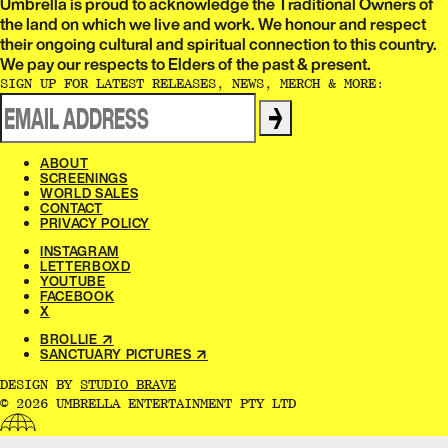
Umbrella is proud to acknowledge the Traditional Owners of
the land on which we live and work. We honour and respect
their ongoing cultural and spiritual connection to this country.
We pay our respects to Elders of the past & present.​​​​‌ ‍ ​‍​‍‌‍ ‌ ​‍‌‍‍‌‌‍‌ ‌‍‍‌‌‍ ‍​‍​‍​ ‍‍​‍​‍‌ ​ ‌‍​‌‌‍ ‍‌‍‍‌‌ ‌​‌ ‍‌​‍ ‍‌‍‍‌‌‍ ​‍​‍​‍ ​​‍​‍‌‍‍​‌ ​‍‌‍‌‌‌‍‌‍​‍​‍​ ‍‍​‍​‍‌‍‍​‌ ‌​‌ ‌​‌ ​​‌ ​ ​ ‍‍​‍ ​‍ ‌ ‌‌‌‍ ‌‌‍​‍‌ ​‍‌‍‌‌‌‍ ​‌‍ ​‌‍​‌​‍ ‍‌ ​ ‌‍​‌‌‍ ‍‌‍‍‌‌ ‌​‌ ‍‌​‍ ‍‌ ​ ‌ ‌​‌ ‌‌‌‍‌​‌‍‍‌‌‍ ​‍ ‌‍‍‌‌‍ ‍‌ ‌​‌‍‌‌‌‍ ‍‌ ‌​​‍ ‌‍‌‌‌‍‌​‌‍‍‌‌ ‌​​‍ ‌‍ ‌‌‍ ‌‍‌​‌‍‌‌​ ‌‌ ​​‌ ​‍‌‍‌‌‌ ​ ‌‍‌‌‌‍ ‍‌ ‌​‌‍​‌‌ ‌​‌‍‍‌‌‍ ‌‍ ‍​ ‍ ‌‍‍‌‌‍‌​​ ‌‌ ​ ‌‍‍‌‌ ‌​‌‍‌‌‌‌​ ‌‍‌‌‌ ‌​‌ ‌​‌‍‍‌‌‍ ‍‌‍‌ ‌ ​ ​ ‍ ‌ ‌​‌ ‍‌‌ ​​‌‍‌‌​ ‌‌ ​ ‌‍‍‌‌ ‌​‌‍‌‌‌‌​ ‌‍‌‌‌ ‌​‌ ‌​‌‍‍‌‌‍ ‍‌‍‌ ‌ ​ ​ ‍ ‌ ​​‌‍​‌‌ ‌​‌‍‍​​ ‌‌‍‌‍‌‍ ‌‍ ‌ ‌​‌‍‌‌‌ ​‍‌​​‌‌‍​ ‌‍‍ ‌‍ ‍‌‍ ‌ ‌ ‌‍ ​‌‍‌‌‌‍‌​‌‍‌ ‌‍‌‌‌‍ ‌‌‍‌‌‌‍ ‍‌ ‌​​‍‌‌​ ‌‌‌​​‍‌‌ ‌‍‍ ‌‍‌‌‌ ‍‌​‍‌‌​ ​ ‌​‌​​‍‌‌​ ​ ‌​‌​​‍‌‌​ ​‍​ ​‍​ ‌‌​ ​‌​ ​ ​ ‌‍​ ‍‌​ ​‌​ ​ ​ ​ ‌‍‌‍​ ‍​​ ‌​​ ​‌​‍‌‌​ ​‍​ ​‍​‍‌‌​ ‌‌‌​‌​​‍ ‍‌‍​ ‌‍‍​‌‍‍‌‌‍ ​‌‍‌​‌ ​‍‌‍‌‌‌‍ ‍​‍‌‌​ ‌‌‌​​‍‌‌ ‌‍‍ ‌‍‌‌‌ ‍‌​‍‌‌​ ​ ‌​‌​​‍‌‌​ ​ ‌​‌​​‍‌‌​ ​‍​ ​‍​ ‌‌‌‍‌​​ ​‍‌‍​‍​ ‌​​ ​‍‌‍‌‍​ ​‍​ ​​‌‍​‌‌‍‌​‌‍​ ​‍‌‌​ ​‍​ ​‍​‍‌‌​ ‌‌‌​‌​​‍ ‍‌ ‌​‌‍‌‌‌ ‍​‌ ‌​​ ‌‍​‍‌‍​‌‌ ​ ‌‍‌‌‌‌‌‌‌ ​‍‌‍ ​​ ‌‌‍‍​‌ ‌​‌ ‌​‌ ​​‌ ​ ​‍‌‌​ ​ ‌​​‌​‍‌‌​ ​‍‌​‌‍​‍‌‌​ ​‍‌​‌‍‌ ‌‌‌‍ ‌‌‍​‍‌ ​‍‌‍‌‌‌‍ ​‌‍ ​‌‍​‌​‍ ‍‌ ​ ‌‍​‌‌‍ ‍‌‍‍‌‌ ‌​‌ ‍‌​‍ ‍‌ ​ ‌ ‌​‌ ‌‌‌‍‌​‌‍‍‌‌‍ ​‍‌‍‌‍‍‌‌‍‌​​ ‌‌ ​ ‌‍‍‌‌ ‌​‌‍‌‌‌‌​ ‌‍‌‌‌ ‌​‌ ‌​‌‍‍‌‌‍ ‍‌‍‌ ‌ ​ ​‍‌‍‌ ‌​‌ ‍‌‌ ​​‌‍‌‌​ ‌‌ ​ ‌‍‍‌‌ ‌​‌‍‌‌‌‌​ ‌‍‌‌‌ ‌​‌ ‌​‌‍‍‌‌‍ ‍‌‍‌ ‌ ​ ​‍‌‍‌ ​​‌‍​‌‌ ‌​‌‍‍​​ ‌‌‍‌‍‌‍ ‌‍ ‌ ‌​‌‍‌‌‌ ​‍‌​​‌‌‍​ ‌‍‍ ‌‍ ‍‌‍ ‌ ‌ ‌‍ ​‌‍‌‌‌‍‌​‌‍‌ ‌‍‌‌‌‍ ‌‌‍‌‌‌‍ ‍‌ ‌​​‍‌‌​ ‌‌‌​​‍‌‌ ‌‍‍ ‌‍‌‌‌ ‍‌​‍‌‌​ ​ ‌​‌​​‍‌‌​ ​ ‌​‌​​‍‌‌​ ​‍​ ​‍​ ‌‌​ ​‌​ ​ ​ ‌‍​ ‍‌​ ​‌​ ​ ​ ​ ‌‍‌‍​ ‍​​ ‌​​ ​‌​‍‌‌​ ​‍​ ​‍​‍‌‌​ ‌‌‌​‌​​‍ ‍‌‍​ ‌‍‍​‌‍‍‌‌‍ ​‌‍‌​‌ ​‍‌‍‌‌‌‍ ‍​‍‌‌​ ‌‌‌​​‍‌‌ ‌‍‍ ‌‍‌‌‌ ‍‌​‍‌‌​ ​ ‌​‌​​‍‌‌​ ​ ‌​‌​​‍‌‌​ ​‍​ ​‍​ ‌‌‌‍‌​​ ​‍‌‍​‍​ ‌​​ ​‍‌‍‌‍​ ​‍​ ​​‌‍​‌‌‍‌​‌‍​ ​‍‌‌​ ​‍​ ​‍​‍‌‌​ ‌‌‌​‌​​‍ ‍‌ ‌​‌‍‌‌‌ ‍​‌ ‌​​‍‌‍‌ ​​‌‍‌‌‌ ​‍‌ ​ ‌ ​​‌‍‌‌‌‍​ ‌ ‌​‌‍‍‌‌ ‌‍‌‍‌‌​ ‌‌ ​​‌ ‌‌‌‍​‍‌‍ ​‌‍‍‌‌ ​ ‌‍‍​‌‍‌‌‌‍‌​​‍​‍‌ ‌
SIGN UP FOR LATEST RELEASES, NEWS, MERCH & MORE:​​​​‌ ‍ ​‍​‍‌‍ ‌ ​‍‌‍‍‌‌‍‌ ‌‍‍‌‌‍ ‍​‍​‍​ ‍‍​‍​‍‌ ​ ‌‍​‌‌‍ ‍‌‍‍‌‌ ‌​‌ ‍‌​‍ ‍‌‍‍‌‌‍ ​‍​‍​‍ ​​‍​‍‌‍‍​‌ ​‍‌‍‌‌‌‍‌‍​‍​‍​ ‍‍​‍​‍‌‍‍​‌ ‌​‌ ‌​‌ ​​‌ ​ ​ ‍‍​‍ ​‍ ‌ ‌‌‌‍ ‌‌‍​‍‌ ​‍‌‍‌‌‌‍ ​‌‍ ​‌‍​‌​‍ ‍‌ ​ ‌‍​‌‌‍ ‍‌‍‍‌‌ ‌​‌ ‍‌​‍ ‍‌ ​ ‌ ‌​‌ ‌‌‌‍‌​‌‍‍‌‌‍ ​‍ ‌‍‍‌‌‍ ‍‌ ‌​‌‍‌‌‌‍ ‍‌ ‌​​‍ ‌‍‌‌‌‍‌​‌‍‍‌‌ ‌​​‍ ‌‍ ‌‌‍ ‌‍‌​‌‍‌‌​ ‌‌ ​​‌ ​‍‌‍‌‌‌ ​ ‌‍‌‌‌‍ ‍‌ ‌​‌‍​‌‌ ‌​‌‍‍‌‌‍ ‌‍ ‍​ ‍ ‌‍‍‌‌‍‌​​ ‌‌ ​ ‌‍‍‌‌ ‌​‌‍‌‌‌‌​ ‌‍‌‌‌ ‌​‌ ‌​‌‍‍‌‌‍ ‍‌‍‌ ‌ ​ ​ ‍ ‌ ‌​‌ ‍‌‌ ​​‌‍‌‌​ ‌‌ ​ ‌‍‍‌‌ ‌​‌‍‌‌‌‌​ ‌‍‌‌‌ ‌​‌ ‌​‌‍‍‌‌‍ ‍‌‍‌ ‌ ​ ​ ‍ ‌ ​​‌‍​‌‌ ‌​‌‍‍​​ ‌‌ ​ ‌ ‌‌‌‍​‍‌ ​ ‌‍​ ‌ ​‍‌‍‍‌‌‍​‍‌‍‌‌‌‌‌​‌‍‌‌‌ ‍​‌ ‌​​ ‌‍​‍‌‍​‌‌ ​ ‌‍‌‌‌‌‌‌‌ ​‍‌‍ ​​ ‌‌‍‍​‌ ‌​‌ ‌​‌ ​​‌ ​ ​‍‌‌​ ​ ‌​​‌​‍‌‌​ ​‍‌​‌‍​‍‌‌​ ​‍‌​‌‍‌ ‌‌‌‍ ‌‌‍​‍‌ ​‍‌‍‌‌‌‍ ​‌‍ ​‌‍​‌​‍ ‍‌ ​ ‌‍​‌‌‍ ‍‌‍‍‌‌ ‌​‌ ‍‌​‍ ‍‌ ​ ‌ ‌​‌ ‌‌‌‍‌​‌‍‍‌‌‍ ​‍‌‍‌‍‍‌‌‍‌​​ ‌‌ ​ ‌‍‍‌‌ ‌​‌‍‌‌‌‌​ ‌‍‌‌‌ ‌​‌ ‌​‌‍‍‌‌‍ ‍‌‍‌ ‌ ​ ​‍‌‍‌ ‌​‌ ‍‌‌ ​​‌‍‌‌​ ‌‌ ​ ‌‍‍‌‌ ‌​‌‍‌‌‌‌​ ‌‍‌‌‌ ‌​‌ ‌​‌‍‍‌‌‍ ‍‌‍‌ ‌ ​ ​‍‌‍‌ ​​‌‍​‌‌ ‌​‌‍‍​​ ‌‌ ​ ‌ ‌‌‌‍​‍‌ ​ ‌‍​ ‌ ​‍‌‍‍‌‌‍​‍‌‍‌‌‌‌‌​‌‍‌‌‌ ‍​‌ ‌​​‍‌‍‌ ​​‌‍‌‌‌ ​‍‌ ​ ‌ ​​‌‍‌‌‌‍​ ‌ ‌​‌‍‍‌‌ ‌‍‌‍‌‌​ ‌‌ ​​‌ ‌‌‌‍​‍‌‍ ​‌‍‍‌‌ ​ ‌‍‍​‌‍‌‌‌‍‌​​‍​‍‌ ‌
→
ABOUT​​​​‌ ‍ ​‍​‍‌‍ ‌ ​‍‌‍‍‌‌‍‌ ‌‍‍‌‌‍ ‍​‍​‍​ ‍‍​‍​‍‌ ​ ‌‍​‌‌‍ ‍‌‍‍‌‌ ‌​‌ ‍‌​‍ ‍‌‍‍‌‌‍ ​‍​‍​‍ ​​‍​‍‌‍‍​‌ ​‍‌‍‌‌‌‍‌‍​‍​‍​ ‍‍​‍​‍‌‍‍​‌ ‌​‌ ‌​‌ ​​‌ ​ ​ ‍‍​‍ ​‍ ‌ ‌‌‌‍ ‌‌‍​‍‌ ​‍‌‍‌‌‌‍ ​‌‍ ​‌‍​‌​‍ ‍‌ ​ ‌‍​‌‌‍ ‍‌‍‍‌‌ ‌​‌ ‍‌​‍ ‍‌ ​ ‌ ‌​‌ ‌‌‌‍‌​‌‍‍‌‌‍ ​‍ ‌‍‍‌‌‍ ‍‌ ‌​‌‍‌‌‌‍ ‍‌ ‌​​‍ ‌‍‌‌‌‍‌​‌‍‍‌‌ ‌​​‍ ‌‍ ‌‌‍ ‌‍‌​‌‍‌‌​ ‌‌ ​​‌ ​‍‌‍‌‌‌ ​ ‌‍‌‌‌‍ ‍‌ ‌​‌‍​‌‌ ‌​‌‍‍‌‌‍ ‌‍ ‍​ ‍ ‌‍‍‌‌‍‌​​ ‌‌ ​ ‌‍‍‌‌ ‌​‌‍‌‌‌‌​ ‌‍‌‌‌ ‌​‌ ‌​‌‍‍‌‌‍ ‍‌‍‌ ‌ ​ ​ ‍ ‌ ‌​‌ ‍‌‌ ​​‌‍‌‌​ ‌‌ ​ ‌‍‍‌‌ ‌​‌‍‌‌‌‌​ ‌‍‌‌‌ ‌​‌ ‌​‌‍‍‌‌‍ ‍‌‍‌ ‌ ​ ​ ‍ ‌ ​​‌‍​‌‌ ‌​‌‍‍​​ ‌‌‍‌‍‌‍ ‌‍ ‌ ‌​‌‍‌‌‌ ​‍‌​ ‌‌‍‌‌‌‍ ‍‌ ‌‌​‍‌‌​ ‌‌‌​​‍‌‌ ‌‍‍ ‌‍‌‌‌ ‍‌​‍‌‌​ ​ ‌​‌​​‍‌‌​ ​ ‌​‌​​‍‌‌​ ​‍​ ​‍​ ​‍​ ​​​ ​‌​ ​​​ ​ ​ ​​​ ​‍​ ​ ​‍ ‌​ ‌​​ ‌​​ ‌​‌‍‌‌​‍ ‌​ ‌​‌‍​‌‌‍​‍​ ​‌​‍ ‌‌‍​‍​ ‍‌‌‍​‌​ ‌‌​‍ ‌​ ‌‍​ ​​​ ‍​​ ‌ ‌‍‌‌​ ​​​ ​ ​ ‍‌‌‍​‌‌‍‌​​ ​‍​ ​ ​‍‌‌​ ​‍​ ​‍​‍‌‌​ ‌‌‌​‌​​‍ ‍‌ ‌​‌‍‍‌‌ ‌​‌‍ ​‌‍‌‌​ ‌‍​‍‌‍​‌‌ ​ ‌‍‌‌‌‌‌‌‌ ​‍‌‍ ​​ ‌‌‍‍​‌ ‌​‌ ‌​‌ ​​‌ ​ ​‍‌‌​ ​ ‌​​‌​‍‌‌​ ​‍‌​‌‍​‍‌‌​ ​‍‌​‌‍‌ ‌‌‌‍ ‌‌‍​‍‌ ​‍‌‍‌‌‌‍ ​‌‍ ​‌‍​‌​‍ ‍‌ ​ ‌‍​‌‌‍ ‍‌‍‍‌‌ ‌​‌ ‍‌​‍ ‍‌ ​ ‌ ‌​‌ ‌‌‌‍‌​‌‍‍‌‌‍ ​‍‌‍‌‍‍‌‌‍‌​​ ‌‌ ​ ‌‍‍‌‌ ‌​‌‍‌‌‌‌​ ‌‍‌‌‌ ‌​‌ ‌​‌‍‍‌‌‍ ‍‌‍‌ ‌ ​ ​‍‌‍‌ ‌​‌ ‍‌‌ ​​‌‍‌‌​ ‌‌ ​ ‌‍‍‌‌ ‌​‌‍‌‌‌‌​ ‌‍‌‌‌ ‌​‌ ‌​‌‍‍‌‌‍ ‍‌‍‌ ‌ ​ ​‍‌‍‌ ​​‌‍​‌‌ ‌​‌‍‍​​ ‌‌‍‌‍‌‍ ‌‍ ‌ ‌​‌‍‌‌‌ ​‍‌​ ‌‌‍‌‌‌‍ ‍‌ ‌‌​‍‌‌​ ‌‌‌​​‍‌‌ ‌‍‍ ‌‍‌‌‌ ‍‌​‍‌‌​ ​ ‌​‌​​‍‌‌​ ​ ‌​‌​​‍‌‌​ ​‍​ ​‍​ ​‍​ ​​​ ​‌​ ​​​ ​ ​ ​​​ ​‍​ ​ ​‍ ‌​ ‌​​ ‌​​ ‌​‌‍‌‌​‍ ‌​ ‌​‌‍​‌‌‍​‍​ ​‌​‍ ‌‌‍​‍​ ‍‌‌‍​‌​ ‌‌​‍ ‌​ ‌‍​ ​​​ ‍​​ ‌ ‌‍‌‌​ ​​​ ​ ​ ‍‌‌‍​‌‌‍‌​​ ​‍​ ​ ​‍‌‌​ ​‍​ ​‍​‍‌‌​ ‌‌‌​‌​​‍ ‍‌ ‌​‌‍‍‌‌ ‌​‌‍ ​‌‍‌‌​‍‌‍‌ ​​‌‍‌‌‌ ​‍‌ ​ ‌ ​​‌‍‌‌‌‍​ ‌ ‌​‌‍‍‌‌ ‌‍‌‍‌‌​ ‌‌ ​​‌ ‌‌‌‍​‍‌‍ ​‌‍‍‌‌ ​ ‌‍‍​‌‍‌‌‌‍‌​​‍​‍‌ ‌
SCREENINGS​​​​‌ ‍ ​‍​‍‌‍ ‌ ​‍‌‍‍‌‌‍‌ ‌‍‍‌‌‍ ‍​‍​‍​ ‍‍​‍​‍‌ ​ ‌‍​‌‌‍ ‍‌‍‍‌‌ ‌​‌ ‍‌​‍ ‍‌‍‍‌‌‍ ​‍​‍​‍ ​​‍​‍‌‍‍​‌ ​‍‌‍‌‌‌‍‌‍​‍​‍​ ‍‍​‍​‍‌‍‍​‌ ‌​‌ ‌​‌ ​​‌ ​ ​ ‍‍​‍ ​‍ ‌ ‌‌‌‍ ‌‌‍​‍‌ ​‍‌‍‌‌‌‍ ​‌‍ ​‌‍​‌​‍ ‍‌ ​ ‌‍​‌‌‍ ‍‌‍‍‌‌ ‌​‌ ‍‌​‍ ‍‌ ​ ‌ ‌​‌ ‌‌‌‍‌​‌‍‍‌‌‍ ​‍ ‌‍‍‌‌‍ ‍‌ ‌​‌‍‌‌‌‍ ‍‌ ‌​​‍ ‌‍‌‌‌‍‌​‌‍‍‌‌ ‌​​‍ ‌‍ ‌‌‍ ‌‍‌​‌‍‌‌​ ‌‌ ​​‌ ​‍‌‍‌‌‌ ​ ‌‍‌‌‌‍ ‍‌ ‌​‌‍​‌‌ ‌​‌‍‍‌‌‍ ‌‍ ‍​ ‍ ‌‍‍‌‌‍‌​​ ‌‌ ​ ‌‍‍‌‌ ‌​‌‍‌‌‌‌​ ‌‍‌‌‌ ‌​‌ ‌​‌‍‍‌‌‍ ‍‌‍‌ ‌ ​ ​ ‍ ‌ ‌​‌ ‍‌‌ ​​‌‍‌‌​ ‌‌ ​ ‌‍‍‌‌ ‌​‌‍‌‌‌‌​ ‌‍‌‌‌ ‌​‌ ‌​‌‍‍‌‌‍ ‍‌‍‌ ‌ ​ ​ ‍ ‌ ​​‌‍​‌‌ ‌​‌‍‍​​ ‌‌‍‌‍‌‍ ‌‍ ‌ ‌​‌‍‌‌‌ ​‍‌​ ‌‌‍‌‌‌‍ ‍‌ ‌‌​‍‌‌​ ‌‌‌​​‍‌‌ ‌‍‍ ‌‍‌‌‌ ‍‌​‍‌‌​ ​ ‌​‌​​‍‌‌​ ​ ‌​‌​​‍‌‌​ ​‍​ ​‍‌‍‌​​ ‍​​ ​‍‌‍‌​‌‍​‍​ ‍​​ ‍‌​ ​ ​ ​‍​ ​‌​ ​‌‌‍​‌​‍‌‌​ ​‍​ ​‍​‍‌‌​ ‌‌‌​‌​​‍ ‍‌ ‌​‌‍‍‌‌ ‌​‌‍ ​‌‍‌‌​ ‌‍​‍‌‍​‌‌ ​ ‌‍‌‌‌‌‌‌‌ ​‍‌‍ ​​ ‌‌‍‍​‌ ‌​‌ ‌​‌ ​​‌ ​ ​‍‌‌​ ​ ‌​​‌​‍‌‌​ ​‍‌​‌‍​‍‌‌​ ​‍‌​‌‍‌ ‌‌‌‍ ‌‌‍​‍‌ ​‍‌‍‌‌‌‍ ​‌‍ ​‌‍​‌​‍ ‍‌ ​ ‌‍​‌‌‍ ‍‌‍‍‌‌ ‌​‌ ‍‌​‍ ‍‌ ​ ‌ ‌​‌ ‌‌‌‍‌​‌‍‍‌‌‍ ​‍‌‍‌‍‍‌‌‍‌​​ ‌‌ ​ ‌‍‍‌‌ ‌​‌‍‌‌‌‌​ ‌‍‌‌‌ ‌​‌ ‌​‌‍‍‌‌‍ ‍‌‍‌ ‌ ​ ​‍‌‍‌ ‌​‌ ‍‌‌ ​​‌‍‌‌​ ‌‌ ​ ‌‍‍‌‌ ‌​‌‍‌‌‌‌​ ‌‍‌‌‌ ‌​‌ ‌​‌‍‍‌‌‍ ‍‌‍‌ ‌ ​ ​‍‌‍‌ ​​‌‍​‌‌ ‌​‌‍‍​​ ‌‌‍‌‍‌‍ ‌‍ ‌ ‌​‌‍‌‌‌ ​‍‌​ ‌‌‍‌‌‌‍ ‍‌ ‌‌​‍‌‌​ ‌‌‌​​‍‌‌ ‌‍‍ ‌‍‌‌‌ ‍‌​‍‌‌​ ​ ‌​‌​​‍‌‌​ ​ ‌​‌​​‍‌‌​ ​‍​ ​‍‌‍‌​​ ‍​​ ​‍‌‍‌​‌‍​‍​ ‍​​ ‍‌​ ​ ​ ​‍​ ​‌​ ​‌‌‍​‌​‍‌‌​ ​‍​ ​‍​‍‌‌​ ‌‌‌​‌​​‍ ‍‌ ‌​‌‍‍‌‌ ‌​‌‍ ​‌‍‌‌​‍‌‍‌ ​​‌‍‌‌‌ ​‍‌ ​ ‌ ​​‌‍‌‌‌‍​ ‌ ‌​‌‍‍‌‌ ‌‍‌‍‌‌​ ‌‌ ​​‌ ‌‌‌‍​‍‌‍ ​‌‍‍‌‌ ​ ‌‍‍​‌‍‌‌‌‍‌​​‍​‍‌ ‌
WORLD SALES​​​​‌ ‍ ​‍​‍‌‍ ‌ ​‍‌‍‍‌‌‍‌ ‌‍‍‌‌‍ ‍​‍​‍​ ‍‍​‍​‍‌ ​ ‌‍​‌‌‍ ‍‌‍‍‌‌ ‌​‌ ‍‌​‍ ‍‌‍‍‌‌‍ ​‍​‍​‍ ​​‍​‍‌‍‍​‌ ​‍‌‍‌‌‌‍‌‍​‍​‍​ ‍‍​‍​‍‌‍‍​‌ ‌​‌ ‌​‌ ​​‌ ​ ​ ‍‍​‍ ​‍ ‌ ‌‌‌‍ ‌‌‍​‍‌ ​‍‌‍‌‌‌‍ ​‌‍ ​‌‍​‌​‍ ‍‌ ​ ‌‍​‌‌‍ ‍‌‍‍‌‌ ‌​‌ ‍‌​‍ ‍‌ ​ ‌ ‌​‌ ‌‌‌‍‌​‌‍‍‌‌‍ ​‍ ‌‍‍‌‌‍ ‍‌ ‌​‌‍‌‌‌‍ ‍‌ ‌​​‍ ‌‍‌‌‌‍‌​‌‍‍‌‌ ‌​​‍ ‌‍ ‌‌‍ ‌‍‌​‌‍‌‌​ ‌‌ ​​‌ ​‍‌‍‌‌‌ ​ ‌‍‌‌‌‍ ‍‌ ‌​‌‍​‌‌ ‌​‌‍‍‌‌‍ ‌‍ ‍​ ‍ ‌‍‍‌‌‍‌​​ ‌‌ ​ ‌‍‍‌‌ ‌​‌‍‌‌‌‌​ ‌‍‌‌‌ ‌​‌ ‌​‌‍‍‌‌‍ ‍‌‍‌ ‌ ​ ​ ‍ ‌ ‌​‌ ‍‌‌ ​​‌‍‌‌​ ‌‌ ​ ‌‍‍‌‌ ‌​‌‍‌‌‌‌​ ‌‍‌‌‌ ‌​‌ ‌​‌‍‍‌‌‍ ‍‌‍‌ ‌ ​ ​ ‍ ‌ ​​‌‍​‌‌ ‌​‌‍‍​​ ‌‌‍‌‍‌‍ ‌‍ ‌ ‌​‌‍‌‌‌ ​‍‌​ ‌‌‍‌‌‌‍ ‍‌ ‌‌​‍‌‌​ ‌‌‌​​‍‌‌ ‌‍‍ ‌‍‌‌‌ ‍‌​‍‌‌​ ​ ‌​‌​​‍‌‌​ ​ ‌​‌​​‍‌‌​ ​‍​ ​‍​ ​‌​ ​​​ ​ ​ ‍​​ ​‌​ ​​​ ​‍​ ‌​​‍ ‌‌‍​‌‌‍‌​‌‍‌​‌‍​ ​‍ ‌​ ‌​​ ‍‌​ ​ ​ ‌​​‍ ‌‌‍​‌​ ​‌​ ‌​‌‍​ ​‍ ‌‌‍‌‌​ ​‌​ ‌‍​ ‌‌​ ​ ​ ‍‌​ ‍​​ ‌‍‌‍‌‍‌‍​ ‌‍‌‌​ ​‍​‍‌‌​ ​‍​ ​‍​‍‌‌​ ‌‌‌​‌​​‍ ‍‌ ‌​‌‍‍‌‌ ‌​‌‍ ​‌‍‌‌​ ‌‍​‍‌‍​‌‌ ​ ‌‍‌‌‌‌‌‌‌ ​‍‌‍ ​​ ‌‌‍‍​‌ ‌​‌ ‌​‌ ​​‌ ​ ​‍‌‌​ ​ ‌​​‌​‍‌‌​ ​‍‌​‌‍​‍‌‌​ ​‍‌​‌‍‌ ‌‌‌‍ ‌‌‍​‍‌ ​‍‌‍‌‌‌‍ ​‌‍ ​‌‍​‌​‍ ‍‌ ​ ‌‍​‌‌‍ ‍‌‍‍‌‌ ‌​‌ ‍‌​‍ ‍‌ ​ ‌ ‌​‌ ‌‌‌‍‌​‌‍‍‌‌‍ ​‍‌‍‌‍‍‌‌‍‌​​ ‌‌ ​ ‌‍‍‌‌ ‌​‌‍‌‌‌‌​ ‌‍‌‌‌ ‌​‌ ‌​‌‍‍‌‌‍ ‍‌‍‌ ‌ ​ ​‍‌‍‌ ‌​‌ ‍‌‌ ​​‌‍‌‌​ ‌‌ ​ ‌‍‍‌‌ ‌​‌‍‌‌‌‌​ ‌‍‌‌‌ ‌​‌ ‌​‌‍‍‌‌‍ ‍‌‍‌ ‌ ​ ​‍‌‍‌ ​​‌‍​‌‌ ‌​‌‍‍​​ ‌‌‍‌‍‌‍ ‌‍ ‌ ‌​‌‍‌‌‌ ​‍‌​ ‌‌‍‌‌‌‍ ‍‌ ‌‌​‍‌‌​ ‌‌‌​​‍‌‌ ‌‍‍ ‌‍‌‌‌ ‍‌​‍‌‌​ ​ ‌​‌​​‍‌‌​ ​ ‌​‌​​‍‌‌​ ​‍​ ​‍​ ​‌​ ​​​ ​ ​ ‍​​ ​‌​ ​​​ ​‍​ ‌​​‍ ‌‌‍​‌‌‍‌​‌‍‌​‌‍​ ​‍ ‌​ ‌​​ ‍‌​ ​ ​ ‌​​‍ ‌‌‍​‌​ ​‌​ ‌​‌‍​ ​‍ ‌‌‍‌‌​ ​‌​ ‌‍​ ‌‌​ ​ ​ ‍‌​ ‍​​ ‌‍‌‍‌‍‌‍​ ‌‍‌‌​ ​‍​‍‌‌​ ​‍​ ​‍​‍‌‌​ ‌‌‌​‌​​‍ ‍‌ ‌​‌‍‍‌‌ ‌​‌‍ ​‌‍‌‌​‍‌‍‌ ​​‌‍‌‌‌ ​‍‌ ​ ‌ ​​‌‍‌‌‌‍​ ‌ ‌​‌‍‍‌‌ ‌‍‌‍‌‌​ ‌‌ ​​‌ ‌‌‌‍​‍‌‍ ​‌‍‍‌‌ ​ ‌‍‍​‌‍‌‌‌‍‌​​‍​‍‌ ‌
CONTACT​​​​‌ ‍ ​‍​‍‌‍ ‌ ​‍‌‍‍‌‌‍‌ ‌‍‍‌‌‍ ‍​‍​‍​ ‍‍​‍​‍‌ ​ ‌‍​‌‌‍ ‍‌‍‍‌‌ ‌​‌ ‍‌​‍ ‍‌‍‍‌‌‍ ​‍​‍​‍ ​​‍​‍‌‍‍​‌ ​‍‌‍‌‌‌‍‌‍​‍​‍​ ‍‍​‍​‍‌‍‍​‌ ‌​‌ ‌​‌ ​​‌ ​ ​ ‍‍​‍ ​‍ ‌ ‌‌‌‍ ‌‌‍​‍‌ ​‍‌‍‌‌‌‍ ​‌‍ ​‌‍​‌​‍ ‍‌ ​ ‌‍​‌‌‍ ‍‌‍‍‌‌ ‌​‌ ‍‌​‍ ‍‌ ​ ‌ ‌​‌ ‌‌‌‍‌​‌‍‍‌‌‍ ​‍ ‌‍‍‌‌‍ ‍‌ ‌​‌‍‌‌‌‍ ‍‌ ‌​​‍ ‌‍‌‌‌‍‌​‌‍‍‌‌ ‌​​‍ ‌‍ ‌‌‍ ‌‍‌​‌‍‌‌​ ‌‌ ​​‌ ​‍‌‍‌‌‌ ​ ‌‍‌‌‌‍ ‍‌ ‌​‌‍​‌‌ ‌​‌‍‍‌‌‍ ‌‍ ‍​ ‍ ‌‍‍‌‌‍‌​​ ‌‌ ​ ‌‍‍‌‌ ‌​‌‍‌‌‌‌​ ‌‍‌‌‌ ‌​‌ ‌​‌‍‍‌‌‍ ‍‌‍‌ ‌ ​ ​ ‍ ‌ ‌​‌ ‍‌‌ ​​‌‍‌‌​ ‌‌ ​ ‌‍‍‌‌ ‌​‌‍‌‌‌‌​ ‌‍‌‌‌ ‌​‌ ‌​‌‍‍‌‌‍ ‍‌‍‌ ‌ ​ ​ ‍ ‌ ​​‌‍​‌‌ ‌​‌‍‍​​ ‌‌‍‌‍‌‍ ‌‍ ‌ ‌​‌‍‌‌‌ ​‍‌​ ‌‌‍‌‌‌‍ ‍‌ ‌‌​‍‌‌​ ‌‌‌​​‍‌‌ ‌‍‍ ‌‍‌‌‌ ‍‌​‍‌‌​ ​ ‌​‌​​‍‌‌​ ​ ‌​‌​​‍‌‌​ ​‍​ ​‍​ ​ ‌‍​ ​ ​‍​ ‌ ​ ‍​​ ‌​​ ‌​‌‍​‍​‍ ‌‌‍‌​‌‍‌‍‌‍​ ​ ‌‍​‍ ‌​ ‌​‌‍​‌‌‍​‍​ ​‍​‍ ‌‌‍​‌‌‍​‍​ ​​​ ‌​​‍ ‌‌‍‌‍​ ​​‌‍‌​​ ‌​​ ‌‌‌‍‌​​ ‍​​ ​‌‌‍​ ​ ‌‌‌‍​‌​ ‍​​‍‌‌​ ​‍​ ​‍​‍‌‌​ ‌‌‌​‌​​‍ ‍‌ ‌​‌‍‍‌‌ ‌​‌‍ ​‌‍‌‌​ ‌‍​‍‌‍​‌‌ ​ ‌‍‌‌‌‌‌‌‌ ​‍‌‍ ​​ ‌‌‍‍​‌ ‌​‌ ‌​‌ ​​‌ ​ ​‍‌‌​ ​ ‌​​‌​‍‌‌​ ​‍‌​‌‍​‍‌‌​ ​‍‌​‌‍‌ ‌‌‌‍ ‌‌‍​‍‌ ​‍‌‍‌‌‌‍ ​‌‍ ​‌‍​‌​‍ ‍‌ ​ ‌‍​‌‌‍ ‍‌‍‍‌‌ ‌​‌ ‍‌​‍ ‍‌ ​ ‌ ‌​‌ ‌‌‌‍‌​‌‍‍‌‌‍ ​‍‌‍‌‍‍‌‌‍‌​​ ‌‌ ​ ‌‍‍‌‌ ‌​‌‍‌‌‌‌​ ‌‍‌‌‌ ‌​‌ ‌​‌‍‍‌‌‍ ‍‌‍‌ ‌ ​ ​‍‌‍‌ ‌​‌ ‍‌‌ ​​‌‍‌‌​ ‌‌ ​ ‌‍‍‌‌ ‌​‌‍‌‌‌‌​ ‌‍‌‌‌ ‌​‌ ‌​‌‍‍‌‌‍ ‍‌‍‌ ‌ ​ ​‍‌‍‌ ​​‌‍​‌‌ ‌​‌‍‍​​ ‌‌‍‌‍‌‍ ‌‍ ‌ ‌​‌‍‌‌‌ ​‍‌​ ‌‌‍‌‌‌‍ ‍‌ ‌‌​‍‌‌​ ‌‌‌​​‍‌‌ ‌‍‍ ‌‍‌‌‌ ‍‌​‍‌‌​ ​ ‌​‌​​‍‌‌​ ​ ‌​‌​​‍‌‌​ ​‍​ ​‍​ ​ ‌‍​ ​ ​‍​ ‌ ​ ‍​​ ‌​​ ‌​‌‍​‍​‍ ‌‌‍‌​‌‍‌‍‌‍​ ​ ‌‍​‍ ‌​ ‌​‌‍​‌‌‍​‍​ ​‍​‍ ‌‌‍​‌‌‍​‍​ ​​​ ‌​​‍ ‌‌‍‌‍​ ​​‌‍‌​​ ‌​​ ‌‌‌‍‌​​ ‍​​ ​‌‌‍​ ​ ‌‌‌‍​‌​ ‍​​‍‌‌​ ​‍​ ​‍​‍‌‌​ ‌‌‌​‌​​‍ ‍‌ ‌​‌‍‍‌‌ ‌​‌‍ ​‌‍‌‌​‍‌‍‌ ​​‌‍‌‌‌ ​‍‌ ​ ‌ ​​‌‍‌‌‌‍​ ‌ ‌​‌‍‍‌‌ ‌‍‌‍‌‌​ ‌‌ ​​‌ ‌‌‌‍​‍‌‍ ​‌‍‍‌‌ ​ ‌‍‍​‌‍‌‌‌‍‌​​‍​‍‌ ‌
PRIVACY POLICY​​​​‌ ‍ ​‍​‍‌‍ ‌ ​‍‌‍‍‌‌‍‌ ‌‍‍‌‌‍ ‍​‍​‍​ ‍‍​‍​‍‌ ​ ‌‍​‌‌‍ ‍‌‍‍‌‌ ‌​‌ ‍‌​‍ ‍‌‍‍‌‌‍ ​‍​‍​‍ ​​‍​‍‌‍‍​‌ ​‍‌‍‌‌‌‍‌‍​‍​‍​ ‍‍​‍​‍‌‍‍​‌ ‌​‌ ‌​‌ ​​‌ ​ ​ ‍‍​‍ ​‍ ‌ ‌‌‌‍ ‌‌‍​‍‌ ​‍‌‍‌‌‌‍ ​‌‍ ​‌‍​‌​‍ ‍‌ ​ ‌‍​‌‌‍ ‍‌‍‍‌‌ ‌​‌ ‍‌​‍ ‍‌ ​ ‌ ‌​‌ ‌‌‌‍‌​‌‍‍‌‌‍ ​‍ ‌‍‍‌‌‍ ‍‌ ‌​‌‍‌‌‌‍ ‍‌ ‌​​‍ ‌‍‌‌‌‍‌​‌‍‍‌‌ ‌​​‍ ‌‍ ‌‌‍ ‌‍‌​‌‍‌‌​ ‌‌ ​​‌ ​‍‌‍‌‌‌ ​ ‌‍‌‌‌‍ ‍‌ ‌​‌‍​‌‌ ‌​‌‍‍‌‌‍ ‌‍ ‍​ ‍ ‌‍‍‌‌‍‌​​ ‌‌ ​ ‌‍‍‌‌ ‌​‌‍‌‌‌‌​ ‌‍‌‌‌ ‌​‌ ‌​‌‍‍‌‌‍ ‍‌‍‌ ‌ ​ ​ ‍ ‌ ‌​‌ ‍‌‌ ​​‌‍‌‌​ ‌‌ ​ ‌‍‍‌‌ ‌​‌‍‌‌‌‌​ ‌‍‌‌‌ ‌​‌ ‌​‌‍‍‌‌‍ ‍‌‍‌ ‌ ​ ​ ‍ ‌ ​​‌‍​‌‌ ‌​‌‍‍​​ ‌‌‍‌‍‌‍ ‌‍ ‌ ‌​‌‍‌‌‌ ​‍‌​ ‌‌‍‌‌‌‍ ‍‌ ‌‌​‍‌‌​ ‌‌‌​​‍‌‌ ‌‍‍ ‌‍‌‌‌ ‍‌​‍‌‌​ ​ ‌​‌​​‍‌‌​ ​ ‌​‌​​‍‌‌​ ​‍​ ​‍‌‍‌‍‌‍​‍‌‍​‌​ ‍​​ ‌‌​ ‍‌​ ‌‍​ ‍‌​‍ ‌​ ‌‌​ ​​​ ‌ ‌‍‌‍​‍ ‌​ ‌​​ ‌​​ ​‍‌‍​‌​‍ ‌​ ‍‌​ ‌‌‌‍‌‌​ ‌ ​‍ ‌‌‍‌‍‌‍‌‌​ ‍​​ ‌​‌‍‌​​ ​‌​ ‍‌​ ​‌​ ‌‌​ ‍​​ ​ ‌‍​‌​‍‌‌​ ​‍​ ​‍​‍‌‌​ ‌‌‌​‌​​‍ ‍‌ ‌​‌‍‍‌‌ ‌​‌‍ ​‌‍‌‌​ ‌‍​‍‌‍​‌‌ ​ ‌‍‌‌‌‌‌‌‌ ​‍‌‍ ​​ ‌‌‍‍​‌ ‌​‌ ‌​‌ ​​‌ ​ ​‍‌‌​ ​ ‌​​‌​‍‌‌​ ​‍‌​‌‍​‍‌‌​ ​‍‌​‌‍‌ ‌‌‌‍ ‌‌‍​‍‌ ​‍‌‍‌‌‌‍ ​‌‍ ​‌‍​‌​‍ ‍‌ ​ ‌‍​‌‌‍ ‍‌‍‍‌‌ ‌​‌ ‍‌​‍ ‍‌ ​ ‌ ‌​‌ ‌‌‌‍‌​‌‍‍‌‌‍ ​‍‌‍‌‍‍‌‌‍‌​​ ‌‌ ​ ‌‍‍‌‌ ‌​‌‍‌‌‌‌​ ‌‍‌‌‌ ‌​‌ ‌​‌‍‍‌‌‍ ‍‌‍‌ ‌ ​ ​‍‌‍‌ ‌​‌ ‍‌‌ ​​‌‍‌‌​ ‌‌ ​ ‌‍‍‌‌ ‌​‌‍‌‌‌‌​ ‌‍‌‌‌ ‌​‌ ‌​‌‍‍‌‌‍ ‍‌‍‌ ‌ ​ ​‍‌‍‌ ​​‌‍​‌‌ ‌​‌‍‍​​ ‌‌‍‌‍‌‍ ‌‍ ‌ ‌​‌‍‌‌‌ ​‍‌​ ‌‌‍‌‌‌‍ ‍‌ ‌‌​‍‌‌​ ‌‌‌​​‍‌‌ ‌‍‍ ‌‍‌‌‌ ‍‌​‍‌‌​ ​ ‌​‌​​‍‌‌​ ​ ‌​‌​​‍‌‌​ ​‍​ ​‍‌‍‌‍‌‍​‍‌‍​‌​ ‍​​ ‌‌​ ‍‌​ ‌‍​ ‍‌​‍ ‌​ ‌‌​ ​​​ ‌ ‌‍‌‍​‍ ‌​ ‌​​ ‌​​ ​‍‌‍​‌​‍ ‌​ ‍‌​ ‌‌‌‍‌‌​ ‌ ​‍ ‌‌‍‌‍‌‍‌‌​ ‍​​ ‌​‌‍‌​​ ​‌​ ‍‌​ ​‌​ ‌‌​ ‍​​ ​ ‌‍​‌​‍‌‌​ ​‍​ ​‍​‍‌‌​ ‌‌‌​‌​​‍ ‍‌ ‌​‌‍‍‌‌ ‌​‌‍ ​‌‍‌‌​‍‌‍‌ ​​‌‍‌‌‌ ​‍‌ ​ ‌ ​​‌‍‌‌‌‍​ ‌ ‌​‌‍‍‌‌ ‌‍‌‍‌‌​ ‌‌ ​​‌ ‌‌‌‍​‍‌‍ ​‌‍‍‌‌ ​ ‌‍‍​‌‍‌‌‌‍‌​​‍​‍‌ ‌
INSTAGRAM​​​​‌ ‍ ​‍​‍‌‍ ‌ ​‍‌‍‍‌‌‍‌ ‌‍‍‌‌‍ ‍​‍​‍​ ‍‍​‍​‍‌ ​ ‌‍​‌‌‍ ‍‌‍‍‌‌ ‌​‌ ‍‌​‍ ‍‌‍‍‌‌‍ ​‍​‍​‍ ​​‍​‍‌‍‍​‌ ​‍‌‍‌‌‌‍‌‍​‍​‍​ ‍‍​‍​‍‌‍‍​‌ ‌​‌ ‌​‌ ​​‌ ​ ​ ‍‍​‍ ​‍ ‌ ‌‌‌‍ ‌‌‍​‍‌ ​‍‌‍‌‌‌‍ ​‌‍ ​‌‍​‌​‍ ‍‌ ​ ‌‍​‌‌‍ ‍‌‍‍‌‌ ‌​‌ ‍‌​‍ ‍‌ ​ ‌ ‌​‌ ‌‌‌‍‌​‌‍‍‌‌‍ ​‍ ‌‍‍‌‌‍ ‍‌ ‌​‌‍‌‌‌‍ ‍‌ ‌​​‍ ‌‍‌‌‌‍‌​‌‍‍‌‌ ‌​​‍ ‌‍ ‌‌‍ ‌‍‌​‌‍‌‌​ ‌‌ ​​‌ ​‍‌‍‌‌‌ ​ ‌‍‌‌‌‍ ‍‌ ‌​‌‍​‌‌ ‌​‌‍‍‌‌‍ ‌‍ ‍​ ‍ ‌‍‍‌‌‍‌​​ ‌‌ ​ ‌‍‍‌‌ ‌​‌‍‌‌‌‌​ ‌‍‌‌‌ ‌​‌ ‌​‌‍‍‌‌‍ ‍‌‍‌ ‌ ​ ​ ‍ ‌ ‌​‌ ‍‌‌ ​​‌‍‌‌​ ‌‌ ​ ‌‍‍‌‌ ‌​‌‍‌‌‌‌​ ‌‍‌‌‌ ‌​‌ ‌​‌‍‍‌‌‍ ‍‌‍‌ ‌ ​ ​ ‍ ‌ ​​‌‍​‌‌ ‌​‌‍‍​​ ‌‌ ​ ‌‍ ‌‍​ ‌‍‍‌‌‍​‌‌‍ ​‌​ ​‌‍‍‌‌‍ ‍‌‍‍ ‌ ​ ​‍‌‌​ ‌‌‌​​‍‌‌ ‌‍‍ ‌‍‌‌‌ ‍‌​‍‌‌​ ​ ‌​‌​​‍‌‌​ ​ ‌​‌​​‍‌‌​ ​‍​ ​‍​ ‍​​ ​​​ ‌‌‌‍​‌​ ​​​ ‌​‌‍‌‌​ ‌ ​‍ ‌‌‍​‌​ ‍‌​ ​ ​ ​ ​‍ ‌​ ‌​​ ‌‌​ ‍‌‌‍​‍​‍ ‌‌‍​‌‌‍​‍‌‍‌​​ ‌‌​‍ ‌‌‍​‌‌‍​‍‌‍​‍‌‍‌‌‌‍​‍‌‍​‍​ ‍‌​ ​‌​ ‍‌​ ‌​​ ‌‍​ ‌‍​‍‌‌​ ​‍​ ​‍​‍‌‌​ ‌‌‌​‌​​‍ ‍‌ ‌​‌‍‍‌‌ ‌​‌‍ ​‌‍‌‌​ ‌‍​‍‌‍​‌‌ ​ ‌‍‌‌‌‌‌‌‌ ​‍‌‍ ​​ ‌‌‍‍​‌ ‌​‌ ‌​‌ ​​‌ ​ ​‍‌‌​ ​ ‌​​‌​‍‌‌​ ​‍‌​‌‍​‍‌‌​ ​‍‌​‌‍‌ ‌‌‌‍ ‌‌‍​‍‌ ​‍‌‍‌‌‌‍ ​‌‍ ​‌‍​‌​‍ ‍‌ ​ ‌‍​‌‌‍ ‍‌‍‍‌‌ ‌​‌ ‍‌​‍ ‍‌ ​ ‌ ‌​‌ ‌‌‌‍‌​‌‍‍‌‌‍ ​‍‌‍‌‍‍‌‌‍‌​​ ‌‌ ​ ‌‍‍‌‌ ‌​‌‍‌‌‌‌​ ‌‍‌‌‌ ‌​‌ ‌​‌‍‍‌‌‍ ‍‌‍‌ ‌ ​ ​‍‌‍‌ ‌​‌ ‍‌‌ ​​‌‍‌‌​ ‌‌ ​ ‌‍‍‌‌ ‌​‌‍‌‌‌‌​ ‌‍‌‌‌ ‌​‌ ‌​‌‍‍‌‌‍ ‍‌‍‌ ‌ ​ ​‍‌‍‌ ​​‌‍​‌‌ ‌​‌‍‍​​ ‌‌ ​ ‌‍ ‌‍​ ‌‍‍‌‌‍​‌‌‍ ​‌​ ​‌‍‍‌‌‍ ‍‌‍‍ ‌ ​ ​‍‌‌​ ‌‌‌​​‍‌‌ ‌‍‍ ‌‍‌‌‌ ‍‌​‍‌‌​ ​ ‌​‌​​‍‌‌​ ​ ‌​‌​​‍‌‌​ ​‍​ ​‍​ ‍​​ ​​​ ‌‌‌‍​‌​ ​​​ ‌​‌‍‌‌​ ‌ ​‍ ‌‌‍​‌​ ‍‌​ ​ ​ ​ ​‍ ‌​ ‌​​ ‌‌​ ‍‌‌‍​‍​‍ ‌‌‍​‌‌‍​‍‌‍‌​​ ‌‌​‍ ‌‌‍​‌‌‍​‍‌‍​‍‌‍‌‌‌‍​‍‌‍​‍​ ‍‌​ ​‌​ ‍‌​ ‌​​ ‌‍​ ‌‍​‍‌‌​ ​‍​ ​‍​‍‌‌​ ‌‌‌​‌​​‍ ‍‌ ‌​‌‍‍‌‌ ‌​‌‍ ​‌‍‌‌​‍‌‍‌ ​​‌‍‌‌‌ ​‍‌ ​ ‌ ​​‌‍‌‌‌‍​ ‌ ‌​‌‍‍‌‌ ‌‍‌‍‌‌​ ‌‌ ​​‌ ‌‌‌‍​‍‌‍ ​‌‍‍‌‌ ​ ‌‍‍​‌‍‌‌‌‍‌​​‍​‍‌ ‌
LETTERBOXD​​​​‌ ‍ ​‍​‍‌‍ ‌ ​‍‌‍‍‌‌‍‌ ‌‍‍‌‌‍ ‍​‍​‍​ ‍‍​‍​‍‌ ​ ‌‍​‌‌‍ ‍‌‍‍‌‌ ‌​‌ ‍‌​‍ ‍‌‍‍‌‌‍ ​‍​‍​‍ ​​‍​‍‌‍‍​‌ ​‍‌‍‌‌‌‍‌‍​‍​‍​ ‍‍​‍​‍‌‍‍​‌ ‌​‌ ‌​‌ ​​‌ ​ ​ ‍‍​‍ ​‍ ‌ ‌‌‌‍ ‌‌‍​‍‌ ​‍‌‍‌‌‌‍ ​‌‍ ​‌‍​‌​‍ ‍‌ ​ ‌‍​‌‌‍ ‍‌‍‍‌‌ ‌​‌ ‍‌​‍ ‍‌ ​ ‌ ‌​‌ ‌‌‌‍‌​‌‍‍‌‌‍ ​‍ ‌‍‍‌‌‍ ‍‌ ‌​‌‍‌‌‌‍ ‍‌ ‌​​‍ ‌‍‌‌‌‍‌​‌‍‍‌‌ ‌​​‍ ‌‍ ‌‌‍ ‌‍‌​‌‍‌‌​ ‌‌ ​​‌ ​‍‌‍‌‌‌ ​ ‌‍‌‌‌‍ ‍‌ ‌​‌‍​‌‌ ‌​‌‍‍‌‌‍ ‌‍ ‍​ ‍ ‌‍‍‌‌‍‌​​ ‌‌ ​ ‌‍‍‌‌ ‌​‌‍‌‌‌‌​ ‌‍‌‌‌ ‌​‌ ‌​‌‍‍‌‌‍ ‍‌‍‌ ‌ ​ ​ ‍ ‌ ‌​‌ ‍‌‌ ​​‌‍‌‌​ ‌‌ ​ ‌‍‍‌‌ ‌​‌‍‌‌‌‌​ ‌‍‌‌‌ ‌​‌ ‌​‌‍‍‌‌‍ ‍‌‍‌ ‌ ​ ​ ‍ ‌ ​​‌‍​‌‌ ‌​‌‍‍​​ ‌‌ ​ ‌‍ ‌‍​ ‌‍‍‌‌‍​‌‌‍ ​‌​ ​‌‍‍‌‌‍ ‍‌‍‍ ‌ ​ ​‍‌‌​ ‌‌‌​​‍‌‌ ‌‍‍ ‌‍‌‌‌ ‍‌​‍‌‌​ ​ ‌​‌​​‍‌‌​ ​ ‌​‌​​‍‌‌​ ​‍​ ​‍​ ​‌‌‍​‌‌‍​‌​ ‍‌​ ‌‍​ ‌​​ ‌‌​ ‌ ​‍ ‌‌‍​ ​ ​‍‌‍‌​​ ‍​​‍ ‌​ ‌​​ ​‍​ ‍​‌‍​‌​‍ ‌‌‍​‌‌‍​‌​ ‌‌‌‍​‍​‍ ‌‌‍​ ​ ​ ​ ​‍‌‍​‍​ ‍​​ ​‌‌‍​‌​ ​‍​ ‌​​ ​‍​ ‌‌‌‍‌‍​‍‌‌​ ​‍​ ​‍​‍‌‌​ ‌‌‌​‌​​‍ ‍‌ ‌​‌‍‍‌‌ ‌​‌‍ ​‌‍‌‌​ ‌‍​‍‌‍​‌‌ ​ ‌‍‌‌‌‌‌‌‌ ​‍‌‍ ​​ ‌‌‍‍​‌ ‌​‌ ‌​‌ ​​‌ ​ ​‍‌‌​ ​ ‌​​‌​‍‌‌​ ​‍‌​‌‍​‍‌‌​ ​‍‌​‌‍‌ ‌‌‌‍ ‌‌‍​‍‌ ​‍‌‍‌‌‌‍ ​‌‍ ​‌‍​‌​‍ ‍‌ ​ ‌‍​‌‌‍ ‍‌‍‍‌‌ ‌​‌ ‍‌​‍ ‍‌ ​ ‌ ‌​‌ ‌‌‌‍‌​‌‍‍‌‌‍ ​‍‌‍‌‍‍‌‌‍‌​​ ‌‌ ​ ‌‍‍‌‌ ‌​‌‍‌‌‌‌​ ‌‍‌‌‌ ‌​‌ ‌​‌‍‍‌‌‍ ‍‌‍‌ ‌ ​ ​‍‌‍‌ ‌​‌ ‍‌‌ ​​‌‍‌‌​ ‌‌ ​ ‌‍‍‌‌ ‌​‌‍‌‌‌‌​ ‌‍‌‌‌ ‌​‌ ‌​‌‍‍‌‌‍ ‍‌‍‌ ‌ ​ ​‍‌‍‌ ​​‌‍​‌‌ ‌​‌‍‍​​ ‌‌ ​ ‌‍ ‌‍​ ‌‍‍‌‌‍​‌‌‍ ​‌​ ​‌‍‍‌‌‍ ‍‌‍‍ ‌ ​ ​‍‌‌​ ‌‌‌​​‍‌‌ ‌‍‍ ‌‍‌‌‌ ‍‌​‍‌‌​ ​ ‌​‌​​‍‌‌​ ​ ‌​‌​​‍‌‌​ ​‍​ ​‍​ ​‌‌‍​‌‌‍​‌​ ‍‌​ ‌‍​ ‌​​ ‌‌​ ‌ ​‍ ‌‌‍​ ​ ​‍‌‍‌​​ ‍​​‍ ‌​ ‌​​ ​‍​ ‍​‌‍​‌​‍ ‌‌‍​‌‌‍​‌​ ‌‌‌‍​‍​‍ ‌‌‍​ ​ ​ ​ ​‍‌‍​‍​ ‍​​ ​‌‌‍​‌​ ​‍​ ‌​​ ​‍​ ‌‌‌‍‌‍​‍‌‌​ ​‍​ ​‍​‍‌‌​ ‌‌‌​‌​​‍ ‍‌ ‌​‌‍‍‌‌ ‌​‌‍ ​‌‍‌‌​‍‌‍‌ ​​‌‍‌‌‌ ​‍‌ ​ ‌ ​​‌‍‌‌‌‍​ ‌ ‌​‌‍‍‌‌ ‌‍‌‍‌‌​ ‌‌ ​​‌ ‌‌‌‍​‍‌‍ ​‌‍‍‌‌ ​ ‌‍‍​‌‍‌‌‌‍‌​​‍​‍‌ ‌
YOUTUBE​​​​‌ ‍ ​‍​‍‌‍ ‌ ​‍‌‍‍‌‌‍‌ ‌‍‍‌‌‍ ‍​‍​‍​ ‍‍​‍​‍‌ ​ ‌‍​‌‌‍ ‍‌‍‍‌‌ ‌​‌ ‍‌​‍ ‍‌‍‍‌‌‍ ​‍​‍​‍ ​​‍​‍‌‍‍​‌ ​‍‌‍‌‌‌‍‌‍​‍​‍​ ‍‍​‍​‍‌‍‍​‌ ‌​‌ ‌​‌ ​​‌ ​ ​ ‍‍​‍ ​‍ ‌ ‌‌‌‍ ‌‌‍​‍‌ ​‍‌‍‌‌‌‍ ​‌‍ ​‌‍​‌​‍ ‍‌ ​ ‌‍​‌‌‍ ‍‌‍‍‌‌ ‌​‌ ‍‌​‍ ‍‌ ​ ‌ ‌​‌ ‌‌‌‍‌​‌‍‍‌‌‍ ​‍ ‌‍‍‌‌‍ ‍‌ ‌​‌‍‌‌‌‍ ‍‌ ‌​​‍ ‌‍‌‌‌‍‌​‌‍‍‌‌ ‌​​‍ ‌‍ ‌‌‍ ‌‍‌​‌‍‌‌​ ‌‌ ​​‌ ​‍‌‍‌‌‌ ​ ‌‍‌‌‌‍ ‍‌ ‌​‌‍​‌‌ ‌​‌‍‍‌‌‍ ‌‍ ‍​ ‍ ‌‍‍‌‌‍‌​​ ‌‌ ​ ‌‍‍‌‌ ‌​‌‍‌‌‌‌​ ‌‍‌‌‌ ‌​‌ ‌​‌‍‍‌‌‍ ‍‌‍‌ ‌ ​ ​ ‍ ‌ ‌​‌ ‍‌‌ ​​‌‍‌‌​ ‌‌ ​ ‌‍‍‌‌ ‌​‌‍‌‌‌‌​ ‌‍‌‌‌ ‌​‌ ‌​‌‍‍‌‌‍ ‍‌‍‌ ‌ ​ ​ ‍ ‌ ​​‌‍​‌‌ ‌​‌‍‍​​ ‌‌ ​ ‌‍ ‌‍​ ‌‍‍‌‌‍​‌‌‍ ​‌​ ​‌‍‍‌‌‍ ‍‌‍‍ ‌ ​ ​‍‌‌​ ‌‌‌​​‍‌‌ ‌‍‍ ‌‍‌‌‌ ‍‌​‍‌‌​ ​ ‌​‌​​‍‌‌​ ​ ‌​‌​​‍‌‌​ ​‍​ ​‍​ ‌​‌‍‌​​ ​‍‌‍‌‍​ ​ ‌‍‌​​ ​‍​ ​‌​‍ ‌‌‍​‍​ ‌​​ ​ ‌‍‌‍​‍ ‌​ ‌​​ ‌‍​ ​​​ ‌ ​‍ ‌‌‍​‌​ ‌‍​ ‌‌​ ‌​​‍ ‌​ ​​‌‍​ ‌‍‌‍​ ‌‍​ ‌‍​ ‍​​ ​ ​ ‌ ​ ​‌‌‍​‍​ ‌ ​ ‌‍​‍‌‌​ ​‍​ ​‍​‍‌‌​ ‌‌‌​‌​​‍ ‍‌ ‌​‌‍‍‌‌ ‌​‌‍ ​‌‍‌‌​ ‌‍​‍‌‍​‌‌ ​ ‌‍‌‌‌‌‌‌‌ ​‍‌‍ ​​ ‌‌‍‍​‌ ‌​‌ ‌​‌ ​​‌ ​ ​‍‌‌​ ​ ‌​​‌​‍‌‌​ ​‍‌​‌‍​‍‌‌​ ​‍‌​‌‍‌ ‌‌‌‍ ‌‌‍​‍‌ ​‍‌‍‌‌‌‍ ​‌‍ ​‌‍​‌​‍ ‍‌ ​ ‌‍​‌‌‍ ‍‌‍‍‌‌ ‌​‌ ‍‌​‍ ‍‌ ​ ‌ ‌​‌ ‌‌‌‍‌​‌‍‍‌‌‍ ​‍‌‍‌‍‍‌‌‍‌​​ ‌‌ ​ ‌‍‍‌‌ ‌​‌‍‌‌‌‌​ ‌‍‌‌‌ ‌​‌ ‌​‌‍‍‌‌‍ ‍‌‍‌ ‌ ​ ​‍‌‍‌ ‌​‌ ‍‌‌ ​​‌‍‌‌​ ‌‌ ​ ‌‍‍‌‌ ‌​‌‍‌‌‌‌​ ‌‍‌‌‌ ‌​‌ ‌​‌‍‍‌‌‍ ‍‌‍‌ ‌ ​ ​‍‌‍‌ ​​‌‍​‌‌ ‌​‌‍‍​​ ‌‌ ​ ‌‍ ‌‍​ ‌‍‍‌‌‍​‌‌‍ ​‌​ ​‌‍‍‌‌‍ ‍‌‍‍ ‌ ​ ​‍‌‌​ ‌‌‌​​‍‌‌ ‌‍‍ ‌‍‌‌‌ ‍‌​‍‌‌​ ​ ‌​‌​​‍‌‌​ ​ ‌​‌​​‍‌‌​ ​‍​ ​‍​ ‌​‌‍‌​​ ​‍‌‍‌‍​ ​ ‌‍‌​​ ​‍​ ​‌​‍ ‌‌‍​‍​ ‌​​ ​ ‌‍‌‍​‍ ‌​ ‌​​ ‌‍​ ​​​ ‌ ​‍ ‌‌‍​‌​ ‌‍​ ‌‌​ ‌​​‍ ‌​ ​​‌‍​ ‌‍‌‍​ ‌‍​ ‌‍​ ‍​​ ​ ​ ‌ ​ ​‌‌‍​‍​ ‌ ​ ‌‍​‍‌‌​ ​‍​ ​‍​‍‌‌​ ‌‌‌​‌​​‍ ‍‌ ‌​‌‍‍‌‌ ‌​‌‍ ​‌‍‌‌​‍‌‍‌ ​​‌‍‌‌‌ ​‍‌ ​ ‌ ​​‌‍‌‌‌‍​ ‌ ‌​‌‍‍‌‌ ‌‍‌‍‌‌​ ‌‌ ​​‌ ‌‌‌‍​‍‌‍ ​‌‍‍‌‌ ​ ‌‍‍​‌‍‌‌‌‍‌​​‍​‍‌ ‌
FACEBOOK​​​​‌ ‍ ​‍​‍‌‍ ‌ ​‍‌‍‍‌‌‍‌ ‌‍‍‌‌‍ ‍​‍​‍​ ‍‍​‍​‍‌ ​ ‌‍​‌‌‍ ‍‌‍‍‌‌ ‌​‌ ‍‌​‍ ‍‌‍‍‌‌‍ ​‍​‍​‍ ​​‍​‍‌‍‍​‌ ​‍‌‍‌‌‌‍‌‍​‍​‍​ ‍‍​‍​‍‌‍‍​‌ ‌​‌ ‌​‌ ​​‌ ​ ​ ‍‍​‍ ​‍ ‌ ‌‌‌‍ ‌‌‍​‍‌ ​‍‌‍‌‌‌‍ ​‌‍ ​‌‍​‌​‍ ‍‌ ​ ‌‍​‌‌‍ ‍‌‍‍‌‌ ‌​‌ ‍‌​‍ ‍‌ ​ ‌ ‌​‌ ‌‌‌‍‌​‌‍‍‌‌‍ ​‍ ‌‍‍‌‌‍ ‍‌ ‌​‌‍‌‌‌‍ ‍‌ ‌​​‍ ‌‍‌‌‌‍‌​‌‍‍‌‌ ‌​​‍ ‌‍ ‌‌‍ ‌‍‌​‌‍‌‌​ ‌‌ ​​‌ ​‍‌‍‌‌‌ ​ ‌‍‌‌‌‍ ‍‌ ‌​‌‍​‌‌ ‌​‌‍‍‌‌‍ ‌‍ ‍​ ‍ ‌‍‍‌‌‍‌​​ ‌‌ ​ ‌‍‍‌‌ ‌​‌‍‌‌‌‌​ ‌‍‌‌‌ ‌​‌ ‌​‌‍‍‌‌‍ ‍‌‍‌ ‌ ​ ​ ‍ ‌ ‌​‌ ‍‌‌ ​​‌‍‌‌​ ‌‌ ​ ‌‍‍‌‌ ‌​‌‍‌‌‌‌​ ‌‍‌‌‌ ‌​‌ ‌​‌‍‍‌‌‍ ‍‌‍‌ ‌ ​ ​ ‍ ‌ ​​‌‍​‌‌ ‌​‌‍‍​​ ‌‌ ​ ‌‍ ‌‍​ ‌‍‍‌‌‍​‌‌‍ ​‌​ ​‌‍‍‌‌‍ ‍‌‍‍ ‌ ​ ​‍‌‌​ ‌‌‌​​‍‌‌ ‌‍‍ ‌‍‌‌‌ ‍‌​‍‌‌​ ​ ‌​‌​​‍‌‌​ ​ ‌​‌​​‍‌‌​ ​‍​ ​‍‌‍​‌​ ​​​ ‍‌‌‍‌‍​ ​​‌‍​‌​ ‍​‌‍​‍​‍ ‌​ ‌ ​ ​ ‌‍​‍​ ‌​​‍ ‌​ ‌​‌‍​‍​ ​​​ ‌​​‍ ‌‌‍​‌​ ‍​​ ​​‌‍‌‍​‍ ‌​ ​‍​ ‌​​ ‍​​ ​​​ ‌‍‌‍‌​​ ​‌​ ‍​​ ‍‌‌‍‌​​ ‍‌‌‍​ ​‍‌‌​ ​‍​ ​‍​‍‌‌​ ‌‌‌​‌​​‍ ‍‌ ‌​‌‍‍‌‌ ‌​‌‍ ​‌‍‌‌​ ‌‍​‍‌‍​‌‌ ​ ‌‍‌‌‌‌‌‌‌ ​‍‌‍ ​​ ‌‌‍‍​‌ ‌​‌ ‌​‌ ​​‌ ​ ​‍‌‌​ ​ ‌​​‌​‍‌‌​ ​‍‌​‌‍​‍‌‌​ ​‍‌​‌‍‌ ‌‌‌‍ ‌‌‍​‍‌ ​‍‌‍‌‌‌‍ ​‌‍ ​‌‍​‌​‍ ‍‌ ​ ‌‍​‌‌‍ ‍‌‍‍‌‌ ‌​‌ ‍‌​‍ ‍‌ ​ ‌ ‌​‌ ‌‌‌‍‌​‌‍‍‌‌‍ ​‍‌‍‌‍‍‌‌‍‌​​ ‌‌ ​ ‌‍‍‌‌ ‌​‌‍‌‌‌‌​ ‌‍‌‌‌ ‌​‌ ‌​‌‍‍‌‌‍ ‍‌‍‌ ‌ ​ ​‍‌‍‌ ‌​‌ ‍‌‌ ​​‌‍‌‌​ ‌‌ ​ ‌‍‍‌‌ ‌​‌‍‌‌‌‌​ ‌‍‌‌‌ ‌​‌ ‌​‌‍‍‌‌‍ ‍‌‍‌ ‌ ​ ​‍‌‍‌ ​​‌‍​‌‌ ‌​‌‍‍​​ ‌‌ ​ ‌‍ ‌‍​ ‌‍‍‌‌‍​‌‌‍ ​‌​ ​‌‍‍‌‌‍ ‍‌‍‍ ‌ ​ ​‍‌‌​ ‌‌‌​​‍‌‌ ‌‍‍ ‌‍‌‌‌ ‍‌​‍‌‌​ ​ ‌​‌​​‍‌‌​ ​ ‌​‌​​‍‌‌​ ​‍​ ​‍‌‍​‌​ ​​​ ‍‌‌‍‌‍​ ​​‌‍​‌​ ‍​‌‍​‍​‍ ‌​ ‌ ​ ​ ‌‍​‍​ ‌​​‍ ‌​ ‌​‌‍​‍​ ​​​ ‌​​‍ ‌‌‍​‌​ ‍​​ ​​‌‍‌‍​‍ ‌​ ​‍​ ‌​​ ‍​​ ​​​ ‌‍‌‍‌​​ ​‌​ ‍​​ ‍‌‌‍‌​​ ‍‌‌‍​ ​‍‌‌​ ​‍​ ​‍​‍‌‌​ ‌‌‌​‌​​‍ ‍‌ ‌​‌‍‍‌‌ ‌​‌‍ ​‌‍‌‌​‍‌‍‌ ​​‌‍‌‌‌ ​‍‌ ​ ‌ ​​‌‍‌‌‌‍​ ‌ ‌​‌‍‍‌‌ ‌‍‌‍‌‌​ ‌‌ ​​‌ ‌‌‌‍​‍‌‍ ​‌‍‍‌‌ ​ ‌‍‍​‌‍‌‌‌‍‌​​‍​‍‌ ‌
X​​​​‌ ‍ ​‍​‍‌‍ ‌ ​‍‌‍‍‌‌‍‌ ‌‍‍‌‌‍ ‍​‍​‍​ ‍‍​‍​‍‌ ​ ‌‍​‌‌‍ ‍‌‍‍‌‌ ‌​‌ ‍‌​‍ ‍‌‍‍‌‌‍ ​‍​‍​‍ ​​‍​‍‌‍‍​‌ ​‍‌‍‌‌‌‍‌‍​‍​‍​ ‍‍​‍​‍‌‍‍​‌ ‌​‌ ‌​‌ ​​‌ ​ ​ ‍‍​‍ ​‍ ‌ ‌‌‌‍ ‌‌‍​‍‌ ​‍‌‍‌‌‌‍ ​‌‍ ​‌‍​‌​‍ ‍‌ ​ ‌‍​‌‌‍ ‍‌‍‍‌‌ ‌​‌ ‍‌​‍ ‍‌ ​ ‌ ‌​‌ ‌‌‌‍‌​‌‍‍‌‌‍ ​‍ ‌‍‍‌‌‍ ‍‌ ‌​‌‍‌‌‌‍ ‍‌ ‌​​‍ ‌‍‌‌‌‍‌​‌‍‍‌‌ ‌​​‍ ‌‍ ‌‌‍ ‌‍‌​‌‍‌‌​ ‌‌ ​​‌ ​‍‌‍‌‌‌ ​ ‌‍‌‌‌‍ ‍‌ ‌​‌‍​‌‌ ‌​‌‍‍‌‌‍ ‌‍ ‍​ ‍ ‌‍‍‌‌‍‌​​ ‌‌ ​ ‌‍‍‌‌ ‌​‌‍‌‌‌‌​ ‌‍‌‌‌ ‌​‌ ‌​‌‍‍‌‌‍ ‍‌‍‌ ‌ ​ ​ ‍ ‌ ‌​‌ ‍‌‌ ​​‌‍‌‌​ ‌‌ ​ ‌‍‍‌‌ ‌​‌‍‌‌‌‌​ ‌‍‌‌‌ ‌​‌ ‌​‌‍‍‌‌‍ ‍‌‍‌ ‌ ​ ​ ‍ ‌ ​​‌‍​‌‌ ‌​‌‍‍​​ ‌‌ ​ ‌‍ ‌‍​ ‌‍‍‌‌‍​‌‌‍ ​‌​ ​‌‍‍‌‌‍ ‍‌‍‍ ‌ ​ ​‍‌‌​ ‌‌‌​​‍‌‌ ‌‍‍ ‌‍‌‌‌ ‍‌​‍‌‌​ ​ ‌​‌​​‍‌‌​ ​ ‌​‌​​‍‌‌​ ​‍​ ​‍‌‍​‌‌‍‌‌​ ‍​‌‍‌‌​ ‌​‌‍‌​‌‍‌‌​ ​‍​‍ ‌‌‍​ ​ ‍‌‌‍‌‌​ ‍​​‍ ‌​ ‌​‌‍​‍​ ​‌​ ​ ​‍ ‌‌‍​‍‌‍‌​​ ​‌​ ‍​​‍ ‌‌‍‌‌‌‍​ ‌‍‌‍‌‍‌​‌‍​ ​ ‍‌​ ‌ ‌‍‌‌‌‍​ ​ ​‌​ ‌ ​ ‌ ​‍‌‌​ ​‍​ ​‍​‍‌‌​ ‌‌‌​‌​​‍ ‍‌ ‌​‌‍‍‌‌ ‌​‌‍ ​‌‍‌‌​ ‌‍​‍‌‍​‌‌ ​ ‌‍‌‌‌‌‌‌‌ ​‍‌‍ ​​ ‌‌‍‍​‌ ‌​‌ ‌​‌ ​​‌ ​ ​‍‌‌​ ​ ‌​​‌​‍‌‌​ ​‍‌​‌‍​‍‌‌​ ​‍‌​‌‍‌ ‌‌‌‍ ‌‌‍​‍‌ ​‍‌‍‌‌‌‍ ​‌‍ ​‌‍​‌​‍ ‍‌ ​ ‌‍​‌‌‍ ‍‌‍‍‌‌ ‌​‌ ‍‌​‍ ‍‌ ​ ‌ ‌​‌ ‌‌‌‍‌​‌‍‍‌‌‍ ​‍‌‍‌‍‍‌‌‍‌​​ ‌‌ ​ ‌‍‍‌‌ ‌​‌‍‌‌‌‌​ ‌‍‌‌‌ ‌​‌ ‌​‌‍‍‌‌‍ ‍‌‍‌ ‌ ​ ​‍‌‍‌ ‌​‌ ‍‌‌ ​​‌‍‌‌​ ‌‌ ​ ‌‍‍‌‌ ‌​‌‍‌‌‌‌​ ‌‍‌‌‌ ‌​‌ ‌​‌‍‍‌‌‍ ‍‌‍‌ ‌ ​ ​‍‌‍‌ ​​‌‍​‌‌ ‌​‌‍‍​​ ‌‌ ​ ‌‍ ‌‍​ ‌‍‍‌‌‍​‌‌‍ ​‌​ ​‌‍‍‌‌‍ ‍‌‍‍ ‌ ​ ​‍‌‌​ ‌‌‌​​‍‌‌ ‌‍‍ ‌‍‌‌‌ ‍‌​‍‌‌​ ​ ‌​‌​​‍‌‌​ ​ ‌​‌​​‍‌‌​ ​‍​ ​‍‌‍​‌‌‍‌‌​ ‍​‌‍‌‌​ ‌​‌‍‌​‌‍‌‌​ ​‍​‍ ‌‌‍​ ​ ‍‌‌‍‌‌​ ‍​​‍ ‌​ ‌​‌‍​‍​ ​‌​ ​ ​‍ ‌‌‍​‍‌‍‌​​ ​‌​ ‍​​‍ ‌‌‍‌‌‌‍​ ‌‍‌‍‌‍‌​‌‍​ ​ ‍‌​ ‌ ‌‍‌‌‌‍​ ​ ​‌​ ‌ ​ ‌ ​‍‌‌​ ​‍​ ​‍​‍‌‌​ ‌‌‌​‌​​‍ ‍‌ ‌​‌‍‍‌‌ ‌​‌‍ ​‌‍‌‌​‍‌‍‌ ​​‌‍‌‌‌ ​‍‌ ​ ‌ ​​‌‍‌‌‌‍​ ‌ ‌​‌‍‍‌‌ ‌‍‌‍‌‌​ ‌‌ ​​‌ ‌‌‌‍​‍‌‍ ​‌‍‍‌‌ ​ ‌‍‍​‌‍‌‌‌‍‌​​‍​‍‌ ‌
BROLLIE​​​​‌ ‍ ​‍​‍‌‍ ‌ ​‍‌‍‍‌‌‍‌ ‌‍‍‌‌‍ ‍​‍​‍​ ‍‍​‍​‍‌ ​ ‌‍​‌‌‍ ‍‌‍‍‌‌ ‌​‌ ‍‌​‍ ‍‌‍‍‌‌‍ ​‍​‍​‍ ​​‍​‍‌‍‍​‌ ​‍‌‍‌‌‌‍‌‍​‍​‍​ ‍‍​‍​‍‌‍‍​‌ ‌​‌ ‌​‌ ​​‌ ​ ​ ‍‍​‍ ​‍ ‌ ‌‌‌‍ ‌‌‍​‍‌ ​‍‌‍‌‌‌‍ ​‌‍ ​‌‍​‌​‍ ‍‌ ​ ‌‍​‌‌‍ ‍‌‍‍‌‌ ‌​‌ ‍‌​‍ ‍‌ ​ ‌ ‌​‌ ‌‌‌‍‌​‌‍‍‌‌‍ ​‍ ‌‍‍‌‌‍ ‍‌ ‌​‌‍‌‌‌‍ ‍‌ ‌​​‍ ‌‍‌‌‌‍‌​‌‍‍‌‌ ‌​​‍ ‌‍ ‌‌‍ ‌‍‌​‌‍‌‌​ ‌‌ ​​‌ ​‍‌‍‌‌‌ ​ ‌‍‌‌‌‍ ‍‌ ‌​‌‍​‌‌ ‌​‌‍‍‌‌‍ ‌‍ ‍​ ‍ ‌‍‍‌‌‍‌​​ ‌‌ ​ ‌‍‍‌‌ ‌​‌‍‌‌‌‌​ ‌‍‌‌‌ ‌​‌ ‌​‌‍‍‌‌‍ ‍‌‍‌ ‌ ​ ​ ‍ ‌ ‌​‌ ‍‌‌ ​​‌‍‌‌​ ‌‌ ​ ‌‍‍‌‌ ‌​‌‍‌‌‌‌​ ‌‍‌‌‌ ‌​‌ ‌​‌‍‍‌‌‍ ‍‌‍‌ ‌ ​ ​ ‍ ‌ ​​‌‍​‌‌ ‌​‌‍‍​​ ‌‌‍‌‌‌ ‍​‌ ‌​‌‍‌‌‌ ​‍‌‍ ‍‌‍​‌‌‍ ​‌​ ​‌‍‍‌‌‍ ‍‌‍‍ ‌ ​ ​‍‌‌​ ‌‌‌​​‍‌‌ ‌‍‍ ‌‍‌‌‌ ‍‌​‍‌‌​ ​ ‌​‌​​‍‌‌​ ​ ‌​‌​​‍‌‌​ ​‍​ ​‍​ ‌ ​ ‌​‌‍​‌​ ‌ ​ ​ ​ ‌‍​ ‍​​ ‌‌​‍ ‌‌‍‌‌​ ​‌​ ‍​​ ‍‌​‍ ‌​ ‌​​ ‌‍​ ​‌​ ​​​‍ ‌‌‍​‍‌‍​ ​ ​‌​ ​‌​‍ ‌​ ​ ​ ‌ ‌‍‌​​ ​​‌‍​ ​ ​‍​ ‌ ​ ​‌​ ​‌‌‍‌​​ ‌‍​ ‌​​‍‌‌​ ​‍​ ​‍​‍‌‌​ ‌‌‌​‌​​‍ ‍‌ ‌​‌‍‍‌‌ ‌​‌‍ ​‌‍‌‌​ ‌‍​‍‌‍​‌‌ ​ ‌‍‌‌‌‌‌‌‌ ​‍‌‍ ​​ ‌‌‍‍​‌ ‌​‌ ‌​‌ ​​‌ ​ ​‍‌‌​ ​ ‌​​‌​‍‌‌​ ​‍‌​‌‍​‍‌‌​ ​‍‌​‌‍‌ ‌‌‌‍ ‌‌‍​‍‌ ​‍‌‍‌‌‌‍ ​‌‍ ​‌‍​‌​‍ ‍‌ ​ ‌‍​‌‌‍ ‍‌‍‍‌‌ ‌​‌ ‍‌​‍ ‍‌ ​ ‌ ‌​‌ ‌‌‌‍‌​‌‍‍‌‌‍ ​‍‌‍‌‍‍‌‌‍‌​​ ‌‌ ​ ‌‍‍‌‌ ‌​‌‍‌‌‌‌​ ‌‍‌‌‌ ‌​‌ ‌​‌‍‍‌‌‍ ‍‌‍‌ ‌ ​ ​‍‌‍‌ ‌​‌ ‍‌‌ ​​‌‍‌‌​ ‌‌ ​ ‌‍‍‌‌ ‌​‌‍‌‌‌‌​ ‌‍‌‌‌ ‌​‌ ‌​‌‍‍‌‌‍ ‍‌‍‌ ‌ ​ ​‍‌‍‌ ​​‌‍​‌‌ ‌​‌‍‍​​ ‌‌‍‌‌‌ ‍​‌ ‌​‌‍‌‌‌ ​‍‌‍ ‍‌‍​‌‌‍ ​‌​ ​‌‍‍‌‌‍ ‍‌‍‍ ‌ ​ ​‍‌‌​ ‌‌‌​​‍‌‌ ‌‍‍ ‌‍‌‌‌ ‍‌​‍‌‌​ ​ ‌​‌​​‍‌‌​ ​ ‌​‌​​‍‌‌​ ​‍​ ​‍​ ‌ ​ ‌​‌‍​‌​ ‌ ​ ​ ​ ‌‍​ ‍​​ ‌‌​‍ ‌‌‍‌‌​ ​‌​ ‍​​ ‍‌​‍ ‌​ ‌​​ ‌‍​ ​‌​ ​​​‍ ‌‌‍​‍‌‍​ ​ ​‌​ ​‌​‍ ‌​ ​ ​ ‌ ‌‍‌​​ ​​‌‍​ ​ ​‍​ ‌ ​ ​‌​ ​‌‌‍‌​​ ‌‍​ ‌​​‍‌‌​ ​‍​ ​‍​‍‌‌​ ‌‌‌​‌​​‍ ‍‌ ‌​‌‍‍‌‌ ‌​‌‍ ​‌‍‌‌​‍‌‍‌ ​​‌‍‌‌‌ ​‍‌ ​ ‌ ​​‌‍‌‌‌‍​ ‌ ‌​‌‍‍‌‌ ‌‍‌‍‌‌​ ‌‌ ​​‌ ‌‌‌‍​‍‌‍ ​‌‍‍‌‌ ​ ‌‍‍​‌‍‌‌‌‍‌​​‍​‍‌ ‌ ↗
SANCTUARY PICTURES​​​​‌ ‍ ​‍​‍‌‍ ‌ ​‍‌‍‍‌‌‍‌ ‌‍‍‌‌‍ ‍​‍​‍​ ‍‍​‍​‍‌ ​ ‌‍​‌‌‍ ‍‌‍‍‌‌ ‌​‌ ‍‌​‍ ‍‌‍‍‌‌‍ ​‍​‍​‍ ​​‍​‍‌‍‍​‌ ​‍‌‍‌‌‌‍‌‍​‍​‍​ ‍‍​‍​‍‌‍‍​‌ ‌​‌ ‌​‌ ​​‌ ​ ​ ‍‍​‍ ​‍ ‌ ‌‌‌‍ ‌‌‍​‍‌ ​‍‌‍‌‌‌‍ ​‌‍ ​‌‍​‌​‍ ‍‌ ​ ‌‍​‌‌‍ ‍‌‍‍‌‌ ‌​‌ ‍‌​‍ ‍‌ ​ ‌ ‌​‌ ‌‌‌‍‌​‌‍‍‌‌‍ ​‍ ‌‍‍‌‌‍ ‍‌ ‌​‌‍‌‌‌‍ ‍‌ ‌​​‍ ‌‍‌‌‌‍‌​‌‍‍‌‌ ‌​​‍ ‌‍ ‌‌‍ ‌‍‌​‌‍‌‌​ ‌‌ ​​‌ ​‍‌‍‌‌‌ ​ ‌‍‌‌‌‍ ‍‌ ‌​‌‍​‌‌ ‌​‌‍‍‌‌‍ ‌‍ ‍​ ‍ ‌‍‍‌‌‍‌​​ ‌‌ ​ ‌‍‍‌‌ ‌​‌‍‌‌‌‌​ ‌‍‌‌‌ ‌​‌ ‌​‌‍‍‌‌‍ ‍‌‍‌ ‌ ​ ​ ‍ ‌ ‌​‌ ‍‌‌ ​​‌‍‌‌​ ‌‌ ​ ‌‍‍‌‌ ‌​‌‍‌‌‌‌​ ‌‍‌‌‌ ‌​‌ ‌​‌‍‍‌‌‍ ‍‌‍‌ ‌ ​ ​ ‍ ‌ ​​‌‍​‌‌ ‌​‌‍‍​​ ‌‌‍‌‌‌ ‍​‌ ‌​‌‍‌‌‌ ​‍‌‍ ‍‌‍​‌‌‍ ​‌​ ​‌‍‍‌‌‍ ‍‌‍‍ ‌ ​ ​‍‌‌​ ‌‌‌​​‍‌‌ ‌‍‍ ‌‍‌‌‌ ‍‌​‍‌‌​ ​ ‌​‌​​‍‌‌​ ​ ‌​‌​​‍‌‌​ ​‍​ ​‍​ ‍​‌‍​‌​ ‍​​ ‍​‌‍​‍​ ​ ​ ​‍​ ‌​​‍ ‌‌‍‌‍​ ‍‌‌‍​‌‌‍​ ​‍ ‌​ ‌​‌‍​‍​ ​ ‌‍​‌​‍ ‌​ ‍‌‌‍‌‍​ ‌​​ ‍‌​‍ ‌​ ‌ ‌‍​‌​ ​​​ ‌ ​ ‍​​ ‌‌‌‍​‌​ ​‍‌‍‌‌​ ‌ ‌‍​‍​ ‌ ​‍‌‌​ ​‍​ ​‍​‍‌‌​ ‌‌‌​‌​​‍ ‍‌ ‌​‌‍‍‌‌ ‌​‌‍ ​‌‍‌‌​ ‌‍​‍‌‍​‌‌ ​ ‌‍‌‌‌‌‌‌‌ ​‍‌‍ ​​ ‌‌‍‍​‌ ‌​‌ ‌​‌ ​​‌ ​ ​‍‌‌​ ​ ‌​​‌​‍‌‌​ ​‍‌​‌‍​‍‌‌​ ​‍‌​‌‍‌ ‌‌‌‍ ‌‌‍​‍‌ ​‍‌‍‌‌‌‍ ​‌‍ ​‌‍​‌​‍ ‍‌ ​ ‌‍​‌‌‍ ‍‌‍‍‌‌ ‌​‌ ‍‌​‍ ‍‌ ​ ‌ ‌​‌ ‌‌‌‍‌​‌‍‍‌‌‍ ​‍‌‍‌‍‍‌‌‍‌​​ ‌‌ ​ ‌‍‍‌‌ ‌​‌‍‌‌‌‌​ ‌‍‌‌‌ ‌​‌ ‌​‌‍‍‌‌‍ ‍‌‍‌ ‌ ​ ​‍‌‍‌ ‌​‌ ‍‌‌ ​​‌‍‌‌​ ‌‌ ​ ‌‍‍‌‌ ‌​‌‍‌‌‌‌​ ‌‍‌‌‌ ‌​‌ ‌​‌‍‍‌‌‍ ‍‌‍‌ ‌ ​ ​‍‌‍‌ ​​‌‍​‌‌ ‌​‌‍‍​​ ‌‌‍‌‌‌ ‍​‌ ‌​‌‍‌‌‌ ​‍‌‍ ‍‌‍​‌‌‍ ​‌​ ​‌‍‍‌‌‍ ‍‌‍‍ ‌ ​ ​‍‌‌​ ‌‌‌​​‍‌‌ ‌‍‍ ‌‍‌‌‌ ‍‌​‍‌‌​ ​ ‌​‌​​‍‌‌​ ​ ‌​‌​​‍‌‌​ ​‍​ ​‍​ ‍​‌‍​‌​ ‍​​ ‍​‌‍​‍​ ​ ​ ​‍​ ‌​​‍ ‌‌‍‌‍​ ‍‌‌‍​‌‌‍​ ​‍ ‌​ ‌​‌‍​‍​ ​ ‌‍​‌​‍ ‌​ ‍‌‌‍‌‍​ ‌​​ ‍‌​‍ ‌​ ‌ ‌‍​‌​ ​​​ ‌ ​ ‍​​ ‌‌‌‍​‌​ ​‍‌‍‌‌​ ‌ ‌‍​‍​ ‌ ​‍‌‌​ ​‍​ ​‍​‍‌‌​ ‌‌‌​‌​​‍ ‍‌ ‌​‌‍‍‌‌ ‌​‌‍ ​‌‍‌‌​‍‌‍‌ ​​‌‍‌‌‌ ​‍‌ ​ ‌ ​​‌‍‌‌‌‍​ ‌ ‌​‌‍‍‌‌ ‌‍‌‍‌‌​ ‌‌ ​​‌ ‌‌‌‍​‍‌‍ ​‌‍‍‌‌ ​ ‌‍‍​‌‍‌‌‌‍‌​​‍​‍‌ ‌ ↗
DESIGN BY
STUDIO BRAVE
© 2026 UMBRELLA ENTERTAINMENT PTY LTD
INSTAGRAM​​​​‌ ‍ ​‍​‍‌‍ ‌ ​‍‌‍‍‌‌‍‌ ‌‍‍‌‌‍ ‍​‍​‍​ ‍‍​‍​‍‌ ​ ‌‍​‌‌‍ ‍‌‍‍‌‌ ‌​‌ ‍‌​‍ ‍‌‍‍‌‌‍ ​‍​‍​‍ ​​‍​‍‌‍‍​‌ ​‍‌‍‌‌‌‍‌‍​‍​‍​ ‍‍​‍​‍‌‍‍​‌ ‌​‌ ‌​‌ ​​‌ ​ ​ ‍‍​‍ ​‍ ‌ ‌‌‌‍ ‌‌‍​‍‌ ​‍‌‍‌‌‌‍ ​‌‍ ​‌‍​‌​‍ ‍‌ ​ ‌‍​‌‌‍ ‍‌‍‍‌‌ ‌​‌ ‍‌​‍ ‍‌ ​ ‌ ‌​‌ ‌‌‌‍‌​‌‍‍‌‌‍ ​‍ ‌‍‍‌‌‍ ‍‌ ‌​‌‍‌‌‌‍ ‍‌ ‌​​‍ ‌‍‌‌‌‍‌​‌‍‍‌‌ ‌​​‍ ‌‍ ‌‌‍ ‌‍‌​‌‍‌‌​ ‌‌ ​​‌ ​‍‌‍‌‌‌ ​ ‌‍‌‌‌‍ ‍‌ ‌​‌‍​‌‌ ‌​‌‍‍‌‌‍ ‌‍ ‍​ ‍ ‌‍‍‌‌‍‌​​ ‌‌ ​ ‌‍‍‌‌ ‌​‌‍‌‌‌‌​ ‌‍‌‌‌ ‌​‌ ‌​‌‍‍‌‌‍ ‍‌‍‌ ‌ ​ ​ ‍ ‌ ‌​‌ ‍‌‌ ​​‌‍‌‌​ ‌‌ ​ ‌‍‍‌‌ ‌​‌‍‌‌‌‌​ ‌‍‌‌‌ ‌​‌ ‌​‌‍‍‌‌‍ ‍‌‍‌ ‌ ​ ​ ‍ ‌ ​​‌‍​‌‌ ‌​‌‍‍​​ ‌‌ ​ ‌‍ ‌‍​ ‌‍‍‌‌‍​‌‌‍ ​‌​ ​‌‍‍‌‌‍ ‍‌‍‍ ‌ ​ ​‍‌‌​ ‌‌‌​​‍‌‌ ‌‍‍ ‌‍‌‌‌ ‍‌​‍‌‌​ ​ ‌​‌​​‍‌‌​ ​ ‌​‌​​‍‌‌​ ​‍​ ​‍​ ‍​​ ​​​ ‌‌‌‍​‌​ ​​​ ‌​‌‍‌‌​ ‌ ​‍ ‌‌‍​‌​ ‍‌​ ​ ​ ​ ​‍ ‌​ ‌​​ ‌‌​ ‍‌‌‍​‍​‍ ‌‌‍​‌‌‍​‍‌‍‌​​ ‌‌​‍ ‌‌‍​‌‌‍​‍‌‍​‍‌‍‌‌‌‍​‍‌‍​‍​ ‍‌​ ​‌​ ‍‌​ ‌​​ ‌‍​ ‌‍​‍‌‌​ ​‍​ ​‍​‍‌‌​ ‌‌‌​‌​​‍ ‍‌ ‌​‌‍‍‌‌ ‌​‌‍ ​‌‍‌‌​ ‌‍​‍‌‍​‌‌ ​ ‌‍‌‌‌‌‌‌‌ ​‍‌‍ ​​ ‌‌‍‍​‌ ‌​‌ ‌​‌ ​​‌ ​ ​‍‌‌​ ​ ‌​​‌​‍‌‌​ ​‍‌​‌‍​‍‌‌​ ​‍‌​‌‍‌ ‌‌‌‍ ‌‌‍​‍‌ ​‍‌‍‌‌‌‍ ​‌‍ ​‌‍​‌​‍ ‍‌ ​ ‌‍​‌‌‍ ‍‌‍‍‌‌ ‌​‌ ‍‌​‍ ‍‌ ​ ‌ ‌​‌ ‌‌‌‍‌​‌‍‍‌‌‍ ​‍‌‍‌‍‍‌‌‍‌​​ ‌‌ ​ ‌‍‍‌‌ ‌​‌‍‌‌‌‌​ ‌‍‌‌‌ ‌​‌ ‌​‌‍‍‌‌‍ ‍‌‍‌ ‌ ​ ​‍‌‍‌ ‌​‌ ‍‌‌ ​​‌‍‌‌​ ‌‌ ​ ‌‍‍‌‌ ‌​‌‍‌‌‌‌​ ‌‍‌‌‌ ‌​‌ ‌​‌‍‍‌‌‍ ‍‌‍‌ ‌ ​ ​‍‌‍‌ ​​‌‍​‌‌ ‌​‌‍‍​​ ‌‌ ​ ‌‍ ‌‍​ ‌‍‍‌‌‍​‌‌‍ ​‌​ ​‌‍‍‌‌‍ ‍‌‍‍ ‌ ​ ​‍‌‌​ ‌‌‌​​‍‌‌ ‌‍‍ ‌‍‌‌‌ ‍‌​‍‌‌​ ​ ‌​‌​​‍‌‌​ ​ ‌​‌​​‍‌‌​ ​‍​ ​‍​ ‍​​ ​​​ ‌‌‌‍​‌​ ​​​ ‌​‌‍‌‌​ ‌ ​‍ ‌‌‍​‌​ ‍‌​ ​ ​ ​ ​‍ ‌​ ‌​​ ‌‌​ ‍‌‌‍​‍​‍ ‌‌‍​‌‌‍​‍‌‍‌​​ ‌‌​‍ ‌‌‍​‌‌‍​‍‌‍​‍‌‍‌‌‌‍​‍‌‍​‍​ ‍‌​ ​‌​ ‍‌​ ‌​​ ‌‍​ ‌‍​‍‌‌​ ​‍​ ​‍​‍‌‌​ ‌‌‌​‌​​‍ ‍‌ ‌​‌‍‍‌‌ ‌​‌‍ ​‌‍‌‌​‍‌‍‌ ​​‌‍‌‌‌ ​‍‌ ​ ‌ ​​‌‍‌‌‌‍​ ‌ ‌​‌‍‍‌‌ ‌‍‌‍‌‌​ ‌‌ ​​‌ ‌‌‌‍​‍‌‍ ​‌‍‍‌‌ ​ ‌‍‍​‌‍‌‌‌‍‌​​‍​‍‌ ‌
LETTERBOXD​​​​‌ ‍ ​‍​‍‌‍ ‌ ​‍‌‍‍‌‌‍‌ ‌‍‍‌‌‍ ‍​‍​‍​ ‍‍​‍​‍‌ ​ ‌‍​‌‌‍ ‍‌‍‍‌‌ ‌​‌ ‍‌​‍ ‍‌‍‍‌‌‍ ​‍​‍​‍ ​​‍​‍‌‍‍​‌ ​‍‌‍‌‌‌‍‌‍​‍​‍​ ‍‍​‍​‍‌‍‍​‌ ‌​‌ ‌​‌ ​​‌ ​ ​ ‍‍​‍ ​‍ ‌ ‌‌‌‍ ‌‌‍​‍‌ ​‍‌‍‌‌‌‍ ​‌‍ ​‌‍​‌​‍ ‍‌ ​ ‌‍​‌‌‍ ‍‌‍‍‌‌ ‌​‌ ‍‌​‍ ‍‌ ​ ‌ ‌​‌ ‌‌‌‍‌​‌‍‍‌‌‍ ​‍ ‌‍‍‌‌‍ ‍‌ ‌​‌‍‌‌‌‍ ‍‌ ‌​​‍ ‌‍‌‌‌‍‌​‌‍‍‌‌ ‌​​‍ ‌‍ ‌‌‍ ‌‍‌​‌‍‌‌​ ‌‌ ​​‌ ​‍‌‍‌‌‌ ​ ‌‍‌‌‌‍ ‍‌ ‌​‌‍​‌‌ ‌​‌‍‍‌‌‍ ‌‍ ‍​ ‍ ‌‍‍‌‌‍‌​​ ‌‌ ​ ‌‍‍‌‌ ‌​‌‍‌‌‌‌​ ‌‍‌‌‌ ‌​‌ ‌​‌‍‍‌‌‍ ‍‌‍‌ ‌ ​ ​ ‍ ‌ ‌​‌ ‍‌‌ ​​‌‍‌‌​ ‌‌ ​ ‌‍‍‌‌ ‌​‌‍‌‌‌‌​ ‌‍‌‌‌ ‌​‌ ‌​‌‍‍‌‌‍ ‍‌‍‌ ‌ ​ ​ ‍ ‌ ​​‌‍​‌‌ ‌​‌‍‍​​ ‌‌ ​ ‌‍ ‌‍​ ‌‍‍‌‌‍​‌‌‍ ​‌​ ​‌‍‍‌‌‍ ‍‌‍‍ ‌ ​ ​‍‌‌​ ‌‌‌​​‍‌‌ ‌‍‍ ‌‍‌‌‌ ‍‌​‍‌‌​ ​ ‌​‌​​‍‌‌​ ​ ‌​‌​​‍‌‌​ ​‍​ ​‍​ ​‌‌‍​‌‌‍​‌​ ‍‌​ ‌‍​ ‌​​ ‌‌​ ‌ ​‍ ‌‌‍​ ​ ​‍‌‍‌​​ ‍​​‍ ‌​ ‌​​ ​‍​ ‍​‌‍​‌​‍ ‌‌‍​‌‌‍​‌​ ‌‌‌‍​‍​‍ ‌‌‍​ ​ ​ ​ ​‍‌‍​‍​ ‍​​ ​‌‌‍​‌​ ​‍​ ‌​​ ​‍​ ‌‌‌‍‌‍​‍‌‌​ ​‍​ ​‍​‍‌‌​ ‌‌‌​‌​​‍ ‍‌ ‌​‌‍‍‌‌ ‌​‌‍ ​‌‍‌‌​ ‌‍​‍‌‍​‌‌ ​ ‌‍‌‌‌‌‌‌‌ ​‍‌‍ ​​ ‌‌‍‍​‌ ‌​‌ ‌​‌ ​​‌ ​ ​‍‌‌​ ​ ‌​​‌​‍‌‌​ ​‍‌​‌‍​‍‌‌​ ​‍‌​‌‍‌ ‌‌‌‍ ‌‌‍​‍‌ ​‍‌‍‌‌‌‍ ​‌‍ ​‌‍​‌​‍ ‍‌ ​ ‌‍​‌‌‍ ‍‌‍‍‌‌ ‌​‌ ‍‌​‍ ‍‌ ​ ‌ ‌​‌ ‌‌‌‍‌​‌‍‍‌‌‍ ​‍‌‍‌‍‍‌‌‍‌​​ ‌‌ ​ ‌‍‍‌‌ ‌​‌‍‌‌‌‌​ ‌‍‌‌‌ ‌​‌ ‌​‌‍‍‌‌‍ ‍‌‍‌ ‌ ​ ​‍‌‍‌ ‌​‌ ‍‌‌ ​​‌‍‌‌​ ‌‌ ​ ‌‍‍‌‌ ‌​‌‍‌‌‌‌​ ‌‍‌‌‌ ‌​‌ ‌​‌‍‍‌‌‍ ‍‌‍‌ ‌ ​ ​‍‌‍‌ ​​‌‍​‌‌ ‌​‌‍‍​​ ‌‌ ​ ‌‍ ‌‍​ ‌‍‍‌‌‍​‌‌‍ ​‌​ ​‌‍‍‌‌‍ ‍‌‍‍ ‌ ​ ​‍‌‌​ ‌‌‌​​‍‌‌ ‌‍‍ ‌‍‌‌‌ ‍‌​‍‌‌​ ​ ‌​‌​​‍‌‌​ ​ ‌​‌​​‍‌‌​ ​‍​ ​‍​ ​‌‌‍​‌‌‍​‌​ ‍‌​ ‌‍​ ‌​​ ‌‌​ ‌ ​‍ ‌‌‍​ ​ ​‍‌‍‌​​ ‍​​‍ ‌​ ‌​​ ​‍​ ‍​‌‍​‌​‍ ‌‌‍​‌‌‍​‌​ ‌‌‌‍​‍​‍ ‌‌‍​ ​ ​ ​ ​‍‌‍​‍​ ‍​​ ​‌‌‍​‌​ ​‍​ ‌​​ ​‍​ ‌‌‌‍‌‍​‍‌‌​ ​‍​ ​‍​‍‌‌​ ‌‌‌​‌​​‍ ‍‌ ‌​‌‍‍‌‌ ‌​‌‍ ​‌‍‌‌​‍‌‍‌ ​​‌‍‌‌‌ ​‍‌ ​ ‌ ​​‌‍‌‌‌‍​ ‌ ‌​‌‍‍‌‌ ‌‍‌‍‌‌​ ‌‌ ​​‌ ‌‌‌‍​‍‌‍ ​‌‍‍‌‌ ​ ‌‍‍​‌‍‌‌‌‍‌​​‍​‍‌ ‌
YOUTUBE​​​​
BROLLIE​​​​‌ ‍ ​‍​‍‌‍ ‌ ​‍‌‍‍‌‌‍‌ ‌‍‍‌‌‍ ‍​‍​‍​ ‍‍​‍​‍‌ ​ ‌‍​‌‌‍ ‍‌‍‍‌‌ ‌​‌ ‍‌​‍ ‍‌‍‍‌‌‍ ​‍​‍​‍ ​​‍​‍‌‍‍​‌ ​‍‌‍‌‌‌‍‌‍​‍​‍​ ‍‍​‍​‍‌‍‍​‌ ‌​‌ ‌​‌ ​​‌ ​ ​ ‍‍​‍ ​‍ ‌ ‌‌‌‍ ‌‌‍​‍‌ ​‍‌‍‌‌‌‍ ​‌‍ ​‌‍​‌​‍ ‍‌ ​ ‌‍​‌‌‍ ‍‌‍‍‌‌ ‌​‌ ‍‌​‍ ‍‌ ​ ‌ ‌​‌ ‌‌‌‍‌​‌‍‍‌‌‍ ​‍ ‌‍‍‌‌‍ ‍‌ ‌​‌‍‌‌‌‍ ‍‌ ‌​​‍ ‌‍‌‌‌‍‌​‌‍‍‌‌ ‌​​‍ ‌‍ ‌‌‍ ‌‍‌​‌‍‌‌​ ‌‌ ​​‌ ​‍‌‍‌‌‌ ​ ‌‍‌‌‌‍ ‍‌ ‌​‌‍​‌‌ ‌​‌‍‍‌‌‍ ‌‍ ‍​ ‍ ‌‍‍‌‌‍‌​​ ‌‌ ​ ‌‍‍‌‌ ‌​‌‍‌‌‌‌​ ‌‍‌‌‌ ‌​‌ ‌​‌‍‍‌‌‍ ‍‌‍‌ ‌ ​ ​ ‍ ‌ ‌​‌ ‍‌‌ ​​‌‍‌‌​ ‌‌ ​ ‌‍‍‌‌ ‌​‌‍‌‌‌‌​ ‌‍‌‌‌ ‌​‌ ‌​‌‍‍‌‌‍ ‍‌‍‌ ‌ ​ ​ ‍ ‌ ​​‌‍​‌‌ ‌​‌‍‍​​ ‌‌‍‌‌‌ ‍​‌ ‌​‌‍‌‌‌ ​‍‌‍ ‍‌‍​‌‌‍ ​‌​ ​‌‍‍‌‌‍ ‍‌‍‍ ‌ ​ ​‍‌‌​ ‌‌‌​​‍‌‌ ‌‍‍ ‌‍‌‌‌ ‍‌​‍‌‌​ ​ ‌​‌​​‍‌‌​ ​ ‌​‌​​‍‌‌​ ​‍​ ​‍​ ‌ ​ ‌​‌‍​‌​ ‌ ​ ​ ​ ‌‍​ ‍​​ ‌‌​‍ ‌‌‍‌‌​ ​‌​ ‍​​ ‍‌​‍ ‌​ ‌​​ ‌‍​ ​‌​ ​​​‍ ‌‌‍​‍‌‍​ ​ ​‌​ ​‌​‍ ‌​ ​ ​ ‌ ‌‍‌​​ ​​‌‍​ ​ ​‍​ ‌ ​ ​‌​ ​‌‌‍‌​​ ‌‍​ ‌​​‍‌‌​ ​‍​ ​‍​‍‌‌​ ‌‌‌​‌​​‍ ‍‌ ‌​‌‍‍‌‌ ‌​‌‍ ​‌‍‌‌​ ‌‍​‍‌‍​‌‌ ​ ‌‍‌‌‌‌‌‌‌ ​‍‌‍ ​​ ‌‌‍‍​‌ ‌​‌ ‌​‌ ​​‌ ​ ​‍‌‌​ ​ ‌​​‌​‍‌‌​ ​‍‌​‌‍​‍‌‌​ ​‍‌​‌‍‌ ‌‌‌‍ ‌‌‍​‍‌ ​‍‌‍‌‌‌‍ ​‌‍ ​‌‍​‌​‍ ‍‌ ​ ‌‍​‌‌‍ ‍‌‍‍‌‌ ‌​‌ ‍‌​‍ ‍‌ ​ ‌ ‌​‌ ‌‌‌‍‌​‌‍‍‌‌‍ ​‍‌‍‌‍‍‌‌‍‌​​ ‌‌ ​ ‌‍‍‌‌ ‌​‌‍‌‌‌‌​ ‌‍‌‌‌ ‌​‌ ‌​‌‍‍‌‌‍ ‍‌‍‌ ‌ ​ ​‍‌‍‌ ‌​‌ ‍‌‌ ​​‌‍‌‌​ ‌‌ ​ ‌‍‍‌‌ ‌​‌‍‌‌‌‌​ ‌‍‌‌‌ ‌​‌ ‌​‌‍‍‌‌‍ ‍‌‍‌ ‌ ​ ​‍‌‍‌ ​​‌‍​‌‌ ‌​‌‍‍​​ ‌‌‍‌‌‌ ‍​‌ ‌​‌‍‌‌‌ ​‍‌‍ ‍‌‍​‌‌‍ ​‌​ ​‌‍‍‌‌‍ ‍‌‍‍ ‌ ​ ​‍‌‌​ ‌‌‌​​‍‌‌ ‌‍‍ ‌‍‌‌‌ ‍‌​‍‌‌​ ​ ‌​‌​​‍‌‌​ ​ ‌​‌​​‍‌‌​ ​‍​ ​‍​ ‌ ​ ‌​‌‍​‌​ ‌ ​ ​ ​ ‌‍​ ‍​​ ‌‌​‍ ‌‌‍‌‌​ ​‌​ ‍​​ ‍‌​‍ ‌​ ‌​​ ‌‍​ ​‌​ ​​​‍ ‌‌‍​‍‌‍​ ​ ​‌​ ​‌​‍ ‌​ ​ ​ ‌ ‌‍‌​​ ​​‌‍​ ​ ​‍​ ‌ ​ ​‌​ ​‌‌‍‌​​ ‌‍​ ‌​​‍‌‌​ ​‍​ ​‍​‍‌‌​ ‌‌‌​‌​​‍ ‍‌ ‌​‌‍‍‌‌ ‌​‌‍ ​‌‍‌‌​‍‌‍‌ ​​‌‍‌‌‌ ​‍‌ ​ ‌ ​​‌‍‌‌‌‍​ ‌ ‌​‌‍‍‌‌ ‌‍‌‍‌‌​ ‌‌ ​​‌ ‌‌‌‍​‍‌‍ ​‌‍‍‌‌ ​ ‌‍‍​‌‍‌‌‌‍‌​​‍​‍‌ ‌ ↗
SANCTUARY
FACEBOOK​​​​‌ ‍ ​‍​‍‌‍ ‌ ​‍‌‍‍‌‌‍‌ ‌‍‍‌‌‍ ‍​‍​‍​ ‍‍​‍​‍‌ ​ ‌‍​‌‌‍ ‍‌‍‍‌‌ ‌​‌ ‍‌​‍ ‍‌‍‍‌‌‍ ​‍​‍​‍ ​​‍​‍‌‍‍​‌ ​‍‌‍‌‌‌‍‌‍​‍​‍​ ‍‍​‍​‍‌‍‍​‌ ‌​‌ ‌​‌ ​​‌ ​ ​ ‍‍​‍ ​‍ ‌ ‌‌‌‍ ‌‌‍​‍‌ ​‍‌‍‌‌‌‍ ​‌‍ ​‌‍​‌​‍ ‍‌ ​ ‌‍​‌‌‍ ‍‌‍‍‌‌ ‌​‌ ‍‌​‍ ‍‌ ​ ‌ ‌​‌ ‌‌‌‍‌​‌‍‍‌‌‍ ​‍ ‌‍‍‌‌‍ ‍‌ ‌​‌‍‌‌‌‍ ‍‌ ‌​​‍ ‌‍‌‌‌‍‌​‌‍‍‌‌ ‌​​‍ ‌‍ ‌‌‍ ‌‍‌​‌‍‌‌​ ‌‌ ​​‌ ​‍‌‍‌‌‌ ​ ‌‍‌‌‌‍ ‍‌ ‌​‌‍​‌‌ ‌​‌‍‍‌‌‍ ‌‍ ‍​ ‍ ‌‍‍‌‌‍‌​​ ‌‌ ​ ‌‍‍‌‌ ‌​‌‍‌‌‌‌​ ‌‍‌‌‌ ‌​‌ ‌​‌‍‍‌‌‍ ‍‌‍‌ ‌ ​ ​ ‍ ‌ ‌​‌ ‍‌‌ ​​‌‍‌‌​ ‌‌ ​ ‌‍‍‌‌ ‌​‌‍‌‌‌‌​ ‌‍‌‌‌ ‌​‌ ‌​‌‍‍‌‌‍ ‍‌‍‌ ‌ ​ ​ ‍ ‌ ​​‌‍​‌‌ ‌​‌‍‍​​ ‌‌ ​ ‌‍ ‌‍​ ‌‍‍‌‌‍​‌‌‍ ​‌​ ​‌‍‍‌‌‍ ‍‌‍‍ ‌ ​ ​‍‌‌​ ‌‌‌​​‍‌‌ ‌‍‍ ‌‍‌‌‌ ‍‌​‍‌‌​ ​ ‌​‌​​‍‌‌​ ​ ‌​‌​​‍‌‌​ ​‍​ ​‍‌‍​‌​ ​​​ ‍‌‌‍‌‍​ ​​‌‍​‌​ ‍​‌‍​‍​‍ ‌​ ‌ ​ ​ ‌‍​‍​ ‌​​‍ ‌​ ‌​‌‍​‍​ ​​​ ‌​​‍ ‌‌‍​‌​ ‍​​ ​​‌‍‌‍​‍ ‌​ ​‍​ ‌​​ ‍​​ ​​​ ‌‍‌‍‌​​ ​‌​ ‍​​ ‍‌‌‍‌​​ ‍‌‌‍​ ​‍‌‌​ ​‍​ ​‍​‍‌‌​ ‌‌‌​‌​​‍ ‍‌ ‌​‌‍‍‌‌ ‌​‌‍ ​‌‍‌‌​ ‌‍​‍‌‍​‌‌ ​ ‌‍‌‌‌‌‌‌‌ ​‍‌‍ ​​ ‌‌‍‍​‌ ‌​‌ ‌​‌ ​​‌ ​ ​‍‌‌​ ​ ‌​​‌​‍‌‌​ ​‍‌​‌‍​‍‌‌​ ​‍‌​‌‍‌ ‌‌‌‍ ‌‌‍​‍‌ ​‍‌‍‌‌‌‍ ​‌‍ ​‌‍​‌​‍ ‍‌ ​ ‌‍​‌‌‍ ‍‌‍‍‌‌ ‌​‌ ‍‌​‍ ‍‌ ​ ‌ ‌​‌ ‌‌‌‍‌​‌‍‍‌‌‍ ​‍‌‍‌‍‍‌‌‍‌​​ ‌‌ ​ ‌‍‍‌‌ ‌​‌‍‌‌‌‌​ ‌‍‌‌‌ ‌​‌ ‌​‌‍‍‌‌‍ ‍‌‍‌ ‌ ​ ​‍‌‍‌ ‌​‌ ‍‌‌ ​​‌‍‌‌​ ‌‌ ​ ‌‍‍‌‌ ‌​‌‍‌‌‌‌​ ‌‍‌‌‌ ‌​‌ ‌​‌‍‍‌‌‍ ‍‌‍‌ ‌ ​ ​‍‌‍‌ ​​‌‍​‌‌ ‌​‌‍‍​​ ‌‌ ​ ‌‍ ‌‍​ ‌‍‍‌‌‍​‌‌‍ ​‌​ ​‌‍‍‌‌‍ ‍‌‍‍ ‌ ​ ​‍‌‌​ ‌‌‌​​‍‌‌ ‌‍‍ ‌‍‌‌‌ ‍‌​‍‌‌​ ​ ‌​‌​​‍‌‌​ ​ ‌​‌​​‍‌‌​ ​‍​ ​‍‌‍​‌​ ​​​ ‍‌‌‍‌‍​ ​​‌‍​‌​ ‍​‌‍​‍​‍ ‌​ ‌ ​ ​ ‌‍​‍​ ‌​​‍ ‌​ ‌​‌‍​‍​ ​​​ ‌​​‍ ‌‌‍​‌​ ‍​​ ​​‌‍‌‍​‍ ‌​ ​‍​ ‌​​ ‍​​ ​​​ ‌‍‌‍‌​​ ​‌​ ‍​​ ‍‌‌‍‌​​ ‍‌‌‍​ ​‍‌‌​ ​‍​ ​‍​‍‌‌​ ‌‌‌​‌​​‍ ‍‌ ‌​‌‍‍‌‌ ‌​‌‍ ​‌‍‌‌​‍‌‍‌ ​​‌‍‌‌‌ ​‍‌ ​ ‌ ​​‌‍‌‌‌‍​ ‌ ‌​‌‍‍‌‌ ‌‍‌‍‌‌​ ‌‌ ​​‌ ‌‌‌‍​‍‌‍ ​‌‍‍‌‌ ​ ‌‍‍​‌‍‌‌‌‍‌​​‍​‍‌ ‌
X​​​​‌ ‍ ​‍​‍‌‍ ‌ ​‍‌‍‍‌‌‍‌ ‌‍‍‌‌‍ ‍​‍​‍​ ‍‍​‍​‍‌ ​ ‌‍​‌‌‍ ‍‌‍‍‌‌ ‌​‌ ‍‌​‍ ‍‌‍‍‌‌‍ ​‍​‍​‍ ​​‍​‍‌‍‍​‌ ​‍‌‍‌‌‌‍‌‍​‍​‍​ ‍‍​‍​‍‌‍‍​‌ ‌​‌ ‌​‌ ​​‌ ​ ​ ‍‍​‍ ​‍ ‌ ‌‌‌‍ ‌‌‍​‍‌ ​‍‌‍‌‌‌‍ ​‌‍ ​‌‍​‌​‍ ‍‌ ​ ‌‍​‌‌‍ ‍‌‍‍‌‌ ‌​‌ ‍‌​‍ ‍‌ ​ ‌ ‌​‌ ‌‌‌‍‌​‌‍‍‌‌‍ ​‍ ‌‍‍‌‌‍ ‍‌ ‌​‌‍‌‌‌‍ ‍‌ ‌​​‍ ‌‍‌‌‌‍‌​‌‍‍‌‌ ‌​​‍ ‌‍ ‌‌‍ ‌‍‌​‌‍‌‌​ ‌‌ ​​‌ ​‍‌‍‌‌‌ ​ ‌‍‌‌‌‍ ‍‌ ‌​‌‍​‌‌ ‌​‌‍‍‌‌‍ ‌‍ ‍​ ‍ ‌‍‍‌‌‍‌​​ ‌‌ ​ ‌‍‍‌‌ ‌​‌‍‌‌‌‌​ ‌‍‌‌‌ ‌​‌ ‌​‌‍‍‌‌‍ ‍‌‍‌ ‌ ​ ​ ‍ ‌ ‌​‌ ‍‌‌ ​​‌‍‌‌​ ‌‌ ​ ‌‍‍‌‌ ‌​‌‍‌‌‌‌​ ‌‍‌‌‌ ‌​‌ ‌​‌‍‍‌‌‍ ‍‌‍‌ ‌ ​ ​ ‍ ‌ ​​‌‍​‌‌ ‌​‌‍‍​​ ‌‌ ​ ‌‍ ‌‍​ ‌‍‍‌‌‍​‌‌‍ ​‌​ ​‌‍‍‌‌‍ ‍‌‍‍ ‌ ​ ​‍‌‌​ ‌‌‌​​‍‌‌ ‌‍‍ ‌‍‌‌‌ ‍‌​‍‌‌​ ​ ‌​‌​​‍‌‌​ ​ ‌​‌​​‍‌‌​ ​‍​ ​‍‌‍​‌‌‍‌‌​ ‍​‌‍‌‌​ ‌​‌‍‌​‌‍‌‌​ ​‍​‍ ‌‌‍​ ​ ‍‌‌‍‌‌​ ‍​​‍ ‌​ ‌​‌‍​‍​ ​‌​ ​ ​‍ ‌‌‍​‍‌‍‌​​ ​‌​ ‍​​‍ ‌‌‍‌‌‌‍​ ‌‍‌‍‌‍‌​‌‍​ ​ ‍‌​ ‌ ‌‍‌‌‌‍​ ​ ​‌​ ‌ ​ ‌ ​‍‌‌​ ​‍​ ​‍​‍‌‌​ ‌‌‌​‌​​‍ ‍‌ ‌​‌‍‍‌‌ ‌​‌‍ ​‌‍‌‌​ ‌‍​‍‌‍​‌‌ ​ ‌‍‌‌‌‌‌‌‌ ​‍‌‍ ​​ ‌‌‍‍​‌ ‌​‌ ‌​‌ ​​‌ ​ ​‍‌‌​ ​ ‌​​‌​‍‌‌​ ​‍‌​‌‍​‍‌‌​ ​‍‌​‌‍‌ ‌‌‌‍ ‌‌‍​‍‌ ​‍‌‍‌‌‌‍ ​‌‍ ​‌‍​‌​‍ ‍‌ ​ ‌‍​‌‌‍ ‍‌‍‍‌‌ ‌​‌ ‍‌​‍ ‍‌ ​ ‌ ‌​‌ ‌‌‌‍‌​‌‍‍‌‌‍ ​‍‌‍‌‍‍‌‌‍‌​​ ‌‌ ​ ‌‍‍‌‌ ‌​‌‍‌‌‌‌​ ‌‍‌‌‌ ‌​‌ ‌​‌‍‍‌‌‍ ‍‌‍‌ ‌ ​ ​‍‌‍‌ ‌​‌ ‍‌‌ ​​‌‍‌‌​ ‌‌ ​ ‌‍‍‌‌ ‌​‌‍‌‌‌‌​ ‌‍‌‌‌ ‌​‌ ‌​‌‍‍‌‌‍ ‍‌‍‌ ‌ ​ ​‍‌‍‌ ​​‌‍​‌‌ ‌​‌‍‍​​ ‌‌ ​ ‌‍ ‌‍​ ‌‍‍‌‌‍​‌‌‍ ​‌​ ​‌‍‍‌‌‍ ‍‌‍‍ ‌ ​ ​‍‌‌​ ‌‌‌​​‍‌‌ ‌‍‍ ‌‍‌‌‌ ‍‌​‍‌‌​ ​ ‌​‌​​‍‌‌​ ​ ‌​‌​​‍‌‌​ ​‍​ ​‍‌‍​‌‌‍‌‌​ ‍​‌‍‌‌​ ‌​‌‍‌​‌‍‌‌​ ​‍​‍ ‌‌‍​ ​ ‍‌‌‍‌‌​ ‍​​‍ ‌​ ‌​‌‍​‍​ ​‌​ ​ ​‍ ‌‌‍​‍‌‍‌​​ ​‌​ ‍​​‍ ‌‌‍‌‌‌‍​ ‌‍‌‍‌‍‌​‌‍​ ​ ‍‌​ ‌ ‌‍‌‌‌‍​ ​ ​‌​ ‌ ​ ‌ ​‍‌‌​ ​‍​ ​‍​‍‌‌​ ‌‌‌​‌​​‍ ‍‌ ‌​‌‍‍‌‌ ‌​‌‍ ​‌‍‌‌​‍‌‍‌ ​​‌‍‌‌‌ ​‍‌ ​ ‌ ​​‌‍‌‌‌‍​ ‌ ‌​‌‍‍‌‌ ‌‍‌‍‌‌​ ‌‌ ​​‌ ‌‌‌‍​‍‌‍ ​‌‍‍‌‌ ​ ‌‍‍​‌‍‌‌‌‍‌​​‍​‍‌ ‌
PICTURES​​​​‌ ‍ ​‍​‍‌‍ ‌ ​‍‌‍‍‌‌‍‌ ‌‍‍‌‌‍ ‍​‍​‍​ ‍‍​‍​‍‌ ​ ‌‍​‌‌‍ ‍‌‍‍‌‌ ‌​‌ ‍‌​‍ ‍‌‍‍‌‌‍ ​‍​‍​‍ ​​‍​‍‌‍‍​‌ ​‍‌‍‌‌‌‍‌‍​‍​‍​ ‍‍​‍​‍‌‍‍​‌ ‌​‌ ‌​‌ ​​‌ ​ ​ ‍‍​‍ ​‍ ‌ ‌‌‌‍ ‌‌‍​‍‌ ​‍‌‍‌‌‌‍ ​‌‍ ​‌‍​‌​‍ ‍‌ ​ ‌‍​‌‌‍ ‍‌‍‍‌‌ ‌​‌ ‍‌​‍ ‍‌ ​ ‌ ‌​‌ ‌‌‌‍‌​‌‍‍‌‌‍ ​‍ ‌‍‍‌‌‍ ‍‌ ‌​‌‍‌‌‌‍ ‍‌ ‌​​‍ ‌‍‌‌‌‍‌​‌‍‍‌‌ ‌​​‍ ‌‍ ‌‌‍ ‌‍‌​‌‍‌‌​ ‌‌ ​​‌ ​‍‌‍‌‌‌ ​ ‌‍‌‌‌‍ ‍‌ ‌​‌‍​‌‌ ‌​‌‍‍‌‌‍ ‌‍ ‍​ ‍ ‌‍‍‌‌‍‌​​ ‌‌ ​ ‌‍‍‌‌ ‌​‌‍‌‌‌‌​ ‌‍‌‌‌ ‌​‌ ‌​‌‍‍‌‌‍ ‍‌‍‌ ‌ ​ ​ ‍ ‌ ‌​‌ ‍‌‌ ​​‌‍‌‌​ ‌‌ ​ ‌‍‍‌‌ ‌​‌‍‌‌‌‌​ ‌‍‌‌‌ ‌​‌ ‌​‌‍‍‌‌‍ ‍‌‍‌ ‌ ​ ​ ‍ ‌ ​​‌‍​‌‌ ‌​‌‍‍​​ ‌‌‍‌‌‌ ‍​‌ ‌​‌‍‌‌‌ ​‍‌‍ ‍‌‍​‌‌‍ ​‌​ ​‌‍‍‌‌‍ ‍‌‍‍ ‌ ​ ​‍‌‌​ ‌‌‌​​‍‌‌ ‌‍‍ ‌‍‌‌‌ ‍‌​‍‌‌​ ​ ‌​‌​​‍‌‌​ ​ ‌​‌​​‍‌‌​ ​‍​ ​‍​ ‍​‌‍​‌​ ‍​​ ‍​‌‍​‍​ ​ ​ ​‍​ ‌​​‍ ‌‌‍‌‍​ ‍‌‌‍​‌‌‍​ ​‍ ‌​ ‌​‌‍​‍​ ​ ‌‍​‌​‍ ‌​ ‍‌‌‍‌‍​ ‌​​ ‍‌​‍ ‌​ ‌ ‌‍​‌​ ​​​ ‌ ​ ‍​​ ‌‌‌‍​‌​ ​‍‌‍‌‌​ ‌ ‌‍​‍​ ‌ ​‍‌‌​ ​‍​ ​‍​‍‌‌​ ‌‌‌​‌​​‍ ‍‌ ‌​‌‍‍‌‌ ‌​‌‍ ​‌‍‌‌​ ‌‍​‍‌‍​‌‌ ​ ‌‍‌‌‌‌‌‌‌ ​‍‌‍ ​​ ‌‌‍‍​‌ ‌​‌ ‌​‌ ​​‌ ​ ​‍‌‌​ ​ ‌​​‌​‍‌‌​ ​‍‌​‌‍​‍‌‌​ ​‍‌​‌‍‌ ‌‌‌‍ ‌‌‍​‍‌ ​‍‌‍‌‌‌‍ ​‌‍ ​‌‍​‌​‍ ‍‌ ​ ‌‍​‌‌‍ ‍‌‍‍‌‌ ‌​‌ ‍‌​‍ ‍‌ ​ ‌ ‌​‌ ‌‌‌‍‌​‌‍‍‌‌‍ ​‍‌‍‌‍‍‌‌‍‌​​ ‌‌ ​ ‌‍‍‌‌ ‌​‌‍‌‌‌‌​ ‌‍‌‌‌ ‌​‌ ‌​‌‍‍‌‌‍ ‍‌‍‌ ‌ ​ ​‍‌‍‌ ‌​‌ ‍‌‌ ​​‌‍‌‌​ ‌‌ ​ ‌‍‍‌‌ ‌​‌‍‌‌‌‌​ ‌‍‌‌‌ ‌​‌ ‌​‌‍‍‌‌‍ ‍‌‍‌ ‌ ​ ​‍‌‍‌ ​​‌‍​‌‌ ‌​‌‍‍​​ ‌‌‍‌‌‌ ‍​‌ ‌​‌‍‌‌‌ ​‍‌‍ ‍‌‍​‌‌‍ ​‌​ ​‌‍‍‌‌‍ ‍‌‍‍ ‌ ​ ​‍‌‌​ ‌‌‌​​‍‌‌ ‌‍‍ ‌‍‌‌‌ ‍‌​‍‌‌​ ​ ‌​‌​​‍‌‌​ ​ ‌​‌​​‍‌‌​ ​‍​ ​‍​ ‍​‌‍​‌​ ‍​​ ‍​‌‍​‍​ ​ ​ ​‍​ ‌​​‍ ‌‌‍‌‍​ ‍‌‌‍​‌‌‍​ ​‍ ‌​ ‌​‌‍​‍​ ​ ‌‍​‌​‍ ‌​ ‍‌‌‍‌‍​ ‌​​ ‍‌​‍ ‌​ ‌ ‌‍​‌​ ​​​ ‌ ​ ‍​​ ‌‌‌‍​‌​ ​‍‌‍‌‌​ ‌ ‌‍​‍​ ‌ ​‍‌‌​ ​‍​ ​‍​‍‌‌​ ‌‌‌​‌​​‍ ‍‌ ‌​‌‍‍‌‌ ‌​‌‍ ​‌‍‌‌​‍‌‍‌ ​​‌‍‌‌‌ ​‍‌ ​ ‌ ​​‌‍‌‌‌‍​ ‌ ‌​‌‍‍‌‌ ‌‍‌‍‌‌​ ‌‌ ​​‌ ‌‌‌‍​‍‌‍ ​‌‍‍‌‌ ​ ‌‍‍​‌‍‌‌‌‍‌​​‍​‍‌ ‌ ↗