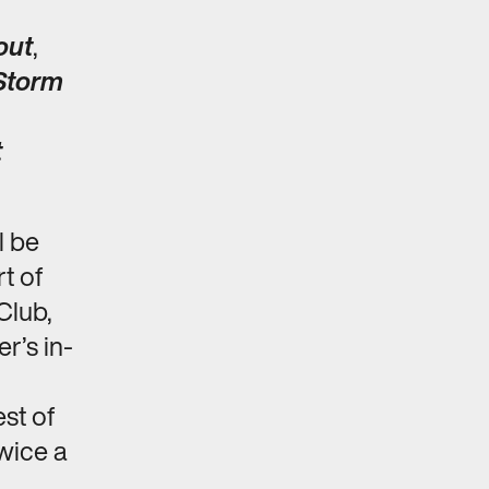
out
,
Storm
t
l be
rt of
 Club,
r’s in-
st of
wice a