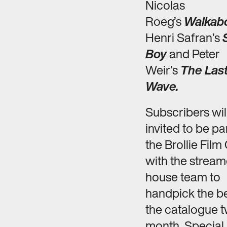
Nicolas
Roeg’s
Walkab
Henri Safran’s
Boy
and Peter
Weir’s
The Las
Wave.
Subscribers wil
invited to be pa
the Brollie Film
with the streame
house team to
handpick the be
the catalogue t
month. Special