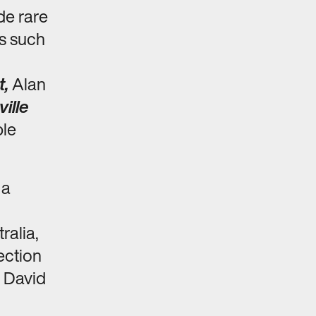
de rare
cs such
,
Alan
ille
le
 a
ralia,
ection
g David