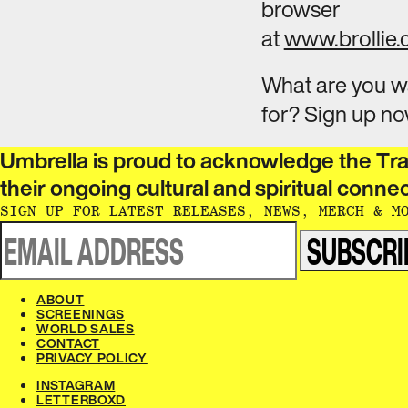
browser
at
www.brollie
What are you w
for? Sign up no
Umbrella is proud to acknowledge the Tra
their ongoing cultural and spiritual connection to this country. We pay our respects to Elders of the past & present.​​​​‌ ‍ ​‍​‍‌‍ ‌ ​‍‌‍‍‌‌‍‌ ‌‍‍‌‌‍ ‍​‍​‍​ ‍‍​‍​‍‌ ​ ‌‍​‌‌‍ ‍‌‍‍‌‌ ‌​‌ ‍‌​‍ ‍‌‍‍‌‌‍ ​‍​‍​‍ ​​‍​‍‌‍‍​‌ ​‍‌‍‌‌‌‍‌‍​‍​‍​ ‍‍​‍​‍‌‍‍​‌ ‌​‌ ‌​‌ ​​‌ ​ ​ ‍‍​‍ ​‍ ‌ ‌‌‌‍ ‌‌‍​‍‌ ​‍‌‍‌‌‌‍ ​‌‍ ​‌‍​‌​‍ ‍‌ ​ ‌‍​‌‌‍ ‍‌‍‍‌‌ ‌​‌ ‍‌​‍ ‍‌ ​ ‌ ‌​‌ ‌‌‌‍‌​‌‍‍‌‌‍ ​‍ ‌‍‍‌‌‍ ‍‌ ‌​‌‍‌‌‌‍ ‍‌ ‌​​‍ ‌‍‌‌‌‍‌​‌‍‍‌‌ ‌​​‍ ‌‍ ‌‌‍ ‌‍‌​‌‍‌‌​ ‌‌ ​​‌ ​‍‌‍‌‌‌ ​ ‌‍‌‌‌‍ ‍‌ ‌​‌‍​‌‌ ‌​‌‍‍‌‌‍ ‌‍ ‍​ ‍ ‌‍‍‌‌‍‌​​ ‌‌ ​ ‌‍‍‌‌ ‌​‌‍‌‌‌‌​ ‌‍‌‌‌ ‌​‌ ‌​‌‍‍‌‌‍ ‍‌‍‌ ‌ ​ ​ ‍ ‌ ‌​‌ ‍‌‌ ​​‌‍‌‌​ ‌‌ ​ ‌‍‍‌‌ ‌​‌‍‌‌‌‌​ ‌‍‌‌‌ ‌​‌ ‌​‌‍‍‌‌‍ ‍‌‍‌ ‌ ​ ​ ‍ ‌ ​​‌‍​‌‌ ‌​‌‍‍​​ ‌‌‍‌‍‌‍ ‌‍ ‌ ‌​‌‍‌‌‌ ​‍‌​​‌‌‍​ ‌‍‍ ‌‍ ‍‌‍ ‌ ‌ ‌‍ ​‌‍‌‌‌‍‌​‌
SIGN UP FOR LATEST RELEASES, NEWS, MERCH & MORE:​​​​‌ ‍ ​‍​‍‌‍ ‌ ​‍‌‍‍‌‌‍‌ ‌‍‍‌‌‍ ‍​‍​‍​ ‍‍​‍​‍‌ ​ ‌‍​‌‌‍ ‍‌‍‍‌‌ ‌​‌ ‍‌​‍ ‍‌‍‍‌‌‍ ​‍​‍​‍ ​​‍​‍‌‍‍​‌ ​‍‌‍‌‌‌‍‌‍​‍​‍​ ‍‍​‍​‍‌‍‍​‌ ‌​‌ ‌​‌ ​​‌ ​ ​ ‍‍​‍ ​‍ ‌ ‌‌‌‍ ‌‌‍​‍‌ ​‍‌‍‌‌‌‍ ​‌‍ ​‌‍​‌​‍ ‍‌ ​ ‌‍​‌‌‍ ‍‌‍‍‌‌ ‌​‌ ‍‌​‍ ‍‌ ​ ‌ ‌​‌ ‌‌‌‍‌​‌‍‍‌‌‍ ​‍ ‌‍‍‌‌‍ ‍‌ ‌​‌‍‌‌‌‍ ‍‌ ‌​​‍ ‌‍‌‌‌‍‌​‌‍‍‌‌ ‌​​‍ ‌‍ ‌‌‍ ‌‍‌​‌‍‌‌​ ‌‌ ​​‌ ​‍‌‍‌‌‌ ​ ‌‍‌‌‌‍ ‍‌ ‌​‌‍​‌‌ ‌​‌‍‍‌‌‍ ‌‍ ‍​ ‍ ‌‍‍‌‌‍‌​​ ‌‌ ​ ‌‍‍‌‌ ‌​‌‍‌‌‌‌​ ‌‍‌‌‌ ‌​‌ ‌​‌‍‍‌‌‍ ‍‌‍‌ ‌ ​ ​ ‍ ‌ ‌​‌ ‍‌‌ ​​‌‍‌‌​ ‌‌ ​ ‌‍‍‌‌ ‌​‌‍‌‌‌‌​ ‌‍‌‌‌ ‌​‌ ‌​‌‍‍‌‌‍ ‍‌‍‌ ‌ ​ ​ ‍ ‌ ​​‌‍​‌‌ ‌​‌‍‍​​ ‌‌ ​ ‌ ‌‌‌‍​‍‌ ​ ‌‍​ ‌ ​‍‌‍‍‌‌‍​‍‌‍‌‌‌‌‌​‌‍‌‌‌ ‍​‌ ‌​​ ‌‍​‍‌‍​‌‌ ​ ‌‍‌‌‌‌‌‌‌ ​‍‌‍ ​​ ‌‌‍‍​‌ ‌​‌ ‌​‌ ​​‌ ​ ​‍‌‌​ ​ ‌​​‌​‍‌‌​ ​‍‌​‌‍​‍‌‌​ ​‍‌​‌‍‌ ‌‌‌‍ ‌‌‍​‍‌ ​‍‌‍‌‌‌‍ ​‌‍ ​‌‍​‌​‍ ‍‌ ​ ‌‍​‌‌‍ ‍‌‍‍‌‌ ‌​‌ ‍‌​‍ ‍‌ ​ ‌ ‌​‌ ‌‌‌‍‌​‌‍‍‌‌‍ ​‍‌‍‌‍‍‌‌‍‌​​ ‌‌ ​ ‌‍‍‌‌ ‌​‌‍‌‌‌‌​ ‌‍‌‌‌ ‌​‌ ‌​‌‍‍‌‌‍ ‍‌‍‌ ‌ ​ ​‍‌‍‌ ‌​‌ ‍‌‌ ​​‌‍‌‌​ ‌‌ ​ ‌‍‍‌‌ ‌​‌‍‌‌‌‌​ ‌‍‌‌‌ ‌​‌ ‌​‌‍‍‌‌‍ ‍‌‍‌ ‌ ​ ​‍‌‍‌ ​​‌‍​‌‌ ‌​‌‍‍​​ ‌‌ ​ ‌ ‌‌‌‍​‍‌ ​ ‌‍​ ‌ ​‍‌‍‍‌‌‍​‍‌‍‌‌‌‌‌​‌‍‌‌‌ ‍​‌ ‌​​‍‌‍‌ ​​‌‍‌‌‌ ​‍‌ ​ ‌
SUBSCR
ABOUT​​​​‌ ‍ ​‍​‍‌‍ ‌ ​‍‌‍‍‌‌‍‌ ‌‍‍‌‌‍ ‍​‍​‍​ ‍‍​‍​‍‌ ​ ‌‍​‌‌‍ ‍‌‍‍‌‌ ‌​‌ ‍‌​‍ ‍‌‍‍‌‌‍ ​‍​‍​‍ ​​‍​‍‌‍‍​‌ ​‍‌‍‌‌‌‍‌‍​‍​‍​ ‍‍​‍​‍‌‍‍​‌ ‌​‌ ‌​‌ ​​‌ ​ ​ ‍‍​‍ ​‍ ‌ ‌‌‌‍ ‌‌‍​‍‌ ​‍‌‍‌‌‌‍ ​‌‍ ​‌‍​‌​‍ ‍‌ ​ ‌‍​‌‌‍ ‍‌‍‍‌‌ ‌​‌ ‍‌​‍ ‍‌ ​ ‌ ‌​‌ ‌‌‌‍‌​‌‍‍‌‌‍ ​‍ ‌‍‍‌‌‍ ‍‌ ‌​‌‍‌‌‌‍ ‍‌ ‌​​‍ ‌‍‌‌‌‍‌​‌‍‍‌‌ ‌​​‍ ‌‍ ‌‌‍ ‌‍‌​‌‍‌‌​ ‌‌ ​​‌ ​‍‌‍‌‌‌ ​ ‌‍‌‌‌‍ ‍‌ ‌​‌‍​‌‌ ‌​‌‍‍‌‌‍ ‌‍ ‍​ ‍ ‌‍‍‌‌‍‌​​ ‌‌ ​ ‌‍‍‌‌ ‌​‌‍‌‌‌‌​ ‌‍‌‌‌ ‌​‌ ‌​‌‍‍‌‌‍ ‍‌‍‌ ‌ ​ ​ ‍ ‌ ‌​‌ ‍‌‌ ​​‌‍‌‌​ ‌‌ ​ ‌‍‍‌‌ ‌​‌‍‌‌‌‌​ ‌‍‌‌‌ ‌​‌ ‌​‌‍‍‌‌‍ ‍‌‍‌ ‌ ​ ​ ‍ ‌ ​​‌‍​‌‌ ‌​‌‍‍​​ ‌‌‍‌‍‌‍ ‌‍ ‌ ‌​‌‍‌‌‌ ​‍‌​ ‌‌‍‌‌‌‍ ‍‌ ‌‌​‍‌‌​ ‌‌‌​​‍‌‌ ‌‍‍ ‌‍‌‌‌ ‍‌​‍‌‌​ ​ ‌​‌​​‍‌‌​ ​ ‌​‌​​‍‌‌​ ​‍​ ​‍​ ​‍​ ​​​ ​‌​ ​​​ ​ ​ ​​​ ​‍​ ​ ​‍ ‌​ ‌​​ ‌​​ ‌​‌‍‌‌​‍ ‌​ ‌​‌‍​‌‌‍​‍​ ​‌​‍ ‌‌‍​‍​ ‍‌‌‍​‌​ ‌‌​‍ ‌​ ‌‍​ ​​​ ‍​​ ‌ ‌‍‌‌​ ​​​ ​ ​ ‍‌‌‍​‌‌‍‌​​ ​‍​ ​ ​‍‌‌​ ​‍​ ​‍​‍‌‌​ ‌‌‌​‌​​‍ ‍‌ ‌​‌‍‍‌‌ ‌​‌‍ ​‌‍‌‌​ ‌‍​‍‌‍​‌‌ ​ ‌‍‌‌‌‌‌‌‌ ​‍‌‍ ​​ ‌‌‍‍​‌ ‌​‌ ‌​‌ ​​‌ ​ ​‍‌‌​ ​ ‌​​‌​‍‌‌​ ​‍‌​‌‍​‍‌‌​ ​‍‌​‌‍‌ ‌‌‌‍ ‌‌‍​‍‌ ​‍‌‍‌‌‌‍ ​‌‍ ​‌‍​‌​‍ ‍‌ ​ ‌‍​‌‌‍ ‍‌‍‍‌‌ ‌​‌ ‍‌​‍ ‍‌ ​ ‌ ‌​‌ ‌‌‌‍‌​‌‍‍‌‌‍ ​‍‌‍‌‍‍‌‌‍‌​​ ‌‌ ​ ‌‍‍‌‌ ‌​‌‍‌‌‌‌​ ‌‍‌‌‌ ‌​‌ ‌​‌‍‍‌‌‍ ‍‌‍‌ ‌ ​ ​‍‌‍‌ ‌​‌ ‍‌‌ ​​‌‍‌‌​ ‌‌ ​ ‌‍‍‌‌ ‌​‌‍‌‌‌‌​ ‌‍‌‌‌ ‌​‌ ‌​‌‍‍‌‌‍ ‍‌‍‌ ‌ ​ ​‍‌‍‌ ​​‌‍​‌‌ ‌​‌‍‍​​ ‌‌‍‌‍‌‍ ‌‍ ‌ ‌​‌‍‌‌‌ ​‍‌​ ‌‌‍‌‌‌‍ ‍‌ ‌‌​‍‌‌​ ‌‌‌​​‍‌‌ ‌‍‍ ‌‍‌‌‌ ‍‌​‍‌‌​ ​ ‌​‌​​‍‌‌​ ​ ‌​‌​​‍‌‌​ ​‍​ ​‍​ ​‍​ ​​​ ​‌​ ​​​ ​ ​ ​​​ ​‍​ ​ ​‍ ‌​ ‌​​ ‌​​ ‌​‌‍‌‌​‍ ‌​ ‌​‌‍​‌‌‍​‍​ ​‌​‍ ‌‌‍​‍​ ‍‌‌‍​‌​ ‌‌​‍ ‌​ ‌‍​ ​​​ ‍​​ ‌ ‌‍‌‌​ ​​​ ​ ​ ‍‌‌‍​‌‌‍‌​​ ​‍​ ​ ​‍‌‌​ ​‍​ ​‍​‍‌‌​ ‌‌‌​‌​​‍ ‍‌ ‌​‌‍‍‌‌ ‌​‌‍ ​‌‍‌‌​‍‌‍‌ ​​‌‍‌‌‌ ​‍‌ ​ ‌ ​​‌‍‌‌‌‍​ ‌ ‌​‌‍‍‌‌ ‌‍‌‍‌‌​ ‌‌ ​​‌ ‌‌‌‍​‍‌‍ ​‌‍‍‌‌ ​ ‌‍‍​‌‍‌‌‌‍‌​​‍​‍‌ ‌
SCREENINGS​​​​‌ ‍ ​‍​‍‌‍ ‌ ​‍‌‍‍‌‌‍‌ ‌‍‍‌‌‍ ‍​‍​‍​ ‍‍​‍​‍‌ ​ ‌‍​‌‌‍ ‍‌‍‍‌‌ ‌​‌ ‍‌​‍ ‍‌‍‍‌‌‍ ​‍​‍​‍ ​​‍​‍‌‍‍​‌ ​‍‌‍‌‌‌‍‌‍​‍​‍​ ‍‍​‍​‍‌‍‍​‌ ‌​‌ ‌​‌ ​​‌ ​ ​ ‍‍​‍ ​‍ ‌ ‌‌‌‍ ‌‌‍​‍‌ ​‍‌‍‌‌‌‍ ​‌‍ ​‌‍​‌​‍ ‍‌ ​ ‌‍​‌‌‍ ‍‌‍‍‌‌ ‌​‌ ‍‌​‍ ‍‌ ​ ‌ ‌​‌ ‌‌‌‍‌​‌‍‍‌‌‍ ​‍ ‌‍‍‌‌‍ ‍‌ ‌​‌‍‌‌‌‍ ‍‌ ‌​​‍ ‌‍‌‌‌‍‌​‌‍‍‌‌ ‌​​‍ ‌‍ ‌‌‍ ‌‍‌​‌‍‌‌​ ‌‌ ​​‌ ​‍‌‍‌‌‌ ​ ‌‍‌‌‌‍ ‍‌ ‌​‌‍​‌‌ ‌​‌‍‍‌‌‍ ‌‍ ‍​ ‍ ‌‍‍‌‌‍‌​​ ‌‌ ​ ‌‍‍‌‌ ‌​‌‍‌‌‌‌​ ‌‍‌‌‌ ‌​‌ ‌​‌‍‍‌‌‍ ‍‌‍‌ ‌ ​ ​ ‍ ‌ ‌​‌ ‍‌‌ ​​‌‍‌‌​ ‌‌ ​ ‌‍‍‌‌ ‌​‌‍‌‌‌‌​ ‌‍‌‌‌ ‌​‌ ‌​‌‍‍‌‌‍ ‍‌‍‌ ‌ ​ ​ ‍ ‌ ​​‌‍​‌‌ ‌​‌‍‍​​ ‌‌‍‌‍‌‍ ‌‍ ‌ ‌​‌‍‌‌‌ ​‍‌​ ‌‌‍‌‌‌‍ ‍‌ ‌‌​‍‌‌​ ‌‌‌​​‍‌‌ ‌‍‍ ‌‍‌‌‌ ‍‌​‍‌‌​ ​ ‌​‌​​‍‌‌​ ​ ‌​‌​​‍‌‌​ ​‍​ ​‍‌‍‌​​ ‍​​ ​‍‌‍‌​‌‍​‍​ ‍​​ ‍‌​ ​ ​ ​‍​ ​‌​ ​‌‌‍​‌​‍‌‌​ ​‍​ ​‍​‍‌‌​ ‌‌‌​‌​​‍ ‍‌ ‌​‌‍‍‌‌ ‌​‌‍ ​‌‍‌‌​ ‌‍​‍‌‍​‌‌ ​ ‌‍‌‌‌‌‌‌‌ ​‍‌‍ ​​ ‌‌‍‍​‌ ‌​‌ ‌​‌ ​​‌ ​ ​‍‌‌​ ​ ‌​​‌​‍‌‌​ ​‍‌​‌‍​‍‌‌​ ​‍‌​‌‍‌ ‌‌‌‍ ‌‌‍​‍‌ ​‍‌‍‌‌‌‍ ​‌‍ ​‌‍​‌​‍ ‍‌ ​ ‌‍​‌‌‍ ‍‌‍‍‌‌ ‌​‌ ‍‌​‍ ‍‌ ​ ‌ ‌​‌ ‌‌‌‍‌​‌‍‍‌‌‍ ​‍‌‍‌‍‍‌‌‍‌​​ ‌‌ ​ ‌‍‍‌‌ ‌​‌‍‌‌‌‌​ ‌‍‌‌‌ ‌​‌ ‌​‌‍‍‌‌‍ ‍‌‍‌ ‌ ​ ​‍‌‍‌ ‌​‌ ‍‌‌ ​​‌‍‌‌​ ‌‌ ​ ‌‍‍‌‌ ‌​‌‍‌‌‌‌​ ‌‍‌‌‌ ‌​‌ ‌​‌‍‍‌‌‍ ‍‌‍‌ ‌ ​ ​‍‌‍‌ ​​‌‍​‌‌ ‌​‌‍‍​​ ‌‌‍‌‍‌‍ ‌‍ ‌ ‌​‌‍‌‌‌ ​‍‌​ ‌‌‍‌‌‌‍ ‍‌ ‌‌​‍‌‌​ ‌‌‌​​‍‌‌ ‌‍‍ ‌‍‌‌‌ ‍‌​‍‌‌​ ​ ‌​‌​​‍‌‌​ ​ ‌​‌​​‍‌‌​ ​‍​ ​‍‌‍‌​​ ‍​​ ​‍‌‍‌​‌‍​‍​ ‍​​ ‍‌​ ​ ​ ​‍​ ​‌​ ​‌‌‍​‌​‍‌‌​ ​‍​ ​‍​‍‌‌​ ‌‌‌​‌​​‍ ‍‌ ‌​‌‍‍‌‌ ‌​‌‍ ​‌‍‌‌​‍‌‍‌ ​​‌‍‌‌‌ ​‍‌ ​ ‌ ​​‌‍‌‌‌‍​ ‌ ‌​‌‍‍‌‌ ‌‍‌‍‌‌​ ‌‌ ​​‌ ‌‌‌‍​‍‌‍ ​‌‍‍‌‌ ​ ‌‍‍​‌‍‌‌‌‍‌​​‍​‍‌ ‌
WORLD SALES​​​​‌ ‍ ​‍​‍‌‍ ‌ ​‍‌‍‍‌‌‍‌ ‌‍‍‌‌‍ ‍​‍​‍​ ‍‍​‍​‍‌ ​ ‌‍​‌‌‍ ‍‌‍‍‌‌ ‌​‌ ‍‌​‍ ‍‌‍‍‌‌‍ ​‍​‍​‍ ​​‍​‍‌‍‍​‌ ​‍‌‍‌‌‌‍‌‍​‍​‍​ ‍‍​‍​‍‌‍‍​‌ ‌​‌ ‌​‌ ​​‌ ​ ​ ‍‍​‍ ​‍ ‌ ‌‌‌‍ ‌‌‍​‍‌ ​‍‌‍‌‌‌‍ ​‌‍ ​‌‍​‌​‍ ‍‌ ​ ‌‍​‌‌‍ ‍‌‍‍‌‌ ‌​‌ ‍‌​‍ ‍‌ ​ ‌ ‌​‌ ‌‌‌‍‌​‌‍‍‌‌‍ ​‍ ‌‍‍‌‌‍ ‍‌ ‌​‌‍‌‌‌‍ ‍‌ ‌​​‍ ‌‍‌‌‌‍‌​‌‍‍‌‌ ‌​​‍ ‌‍ ‌‌‍ ‌‍‌​‌‍‌‌​ ‌‌ ​​‌ ​‍‌‍‌‌‌ ​ ‌‍‌‌‌‍ ‍‌ ‌​‌‍​‌‌ ‌​‌‍‍‌‌‍ ‌‍ ‍​ ‍ ‌‍‍‌‌‍‌​​ ‌‌ ​ ‌‍‍‌‌ ‌​‌‍‌‌‌‌​ ‌‍‌‌‌ ‌​‌ ‌​‌‍‍‌‌‍ ‍‌‍‌ ‌ ​ ​ ‍ ‌ ‌​‌ ‍‌‌ ​​‌‍‌‌​ ‌‌ ​ ‌‍‍‌‌ ‌​‌‍‌‌‌‌​ ‌‍‌‌‌ ‌​‌ ‌​‌‍‍‌‌‍ ‍‌‍‌ ‌ ​ ​ ‍ ‌ ​​‌‍​‌‌ ‌​‌‍‍​​ ‌‌‍‌‍‌‍ ‌‍ ‌ ‌​‌‍‌‌‌ ​‍‌​ ‌‌‍‌‌‌‍ ‍‌ ‌‌​‍‌‌​ ‌‌‌​​‍‌‌ ‌‍‍ ‌‍‌‌‌ ‍‌​‍‌‌​ ​ ‌​‌​​‍‌‌​ ​ ‌​‌​​‍‌‌​ ​‍​ ​‍​ ​‌​ ​​​ ​ ​ ‍​​ ​‌​ ​​​ ​‍​ ‌​​‍ ‌‌‍​‌‌‍‌​‌‍‌​‌‍​ ​‍ ‌​ ‌​​ ‍‌​ ​ ​ ‌​​‍ ‌‌‍​‌​ ​‌​ ‌​‌‍​ ​‍ ‌‌‍‌‌​ ​‌​ ‌‍​ ‌‌​ ​ ​ ‍‌​ ‍​​ ‌‍‌‍‌‍‌‍​ ‌‍‌‌​ ​‍​‍‌‌​ ​‍​ ​‍​‍‌‌​ ‌‌‌​‌​​‍ ‍‌ ‌​‌‍‍‌‌ ‌​‌‍ ​‌‍‌‌​ ‌‍​‍‌‍​‌‌ ​ ‌‍‌‌‌‌‌‌‌ ​‍‌‍ ​​ ‌‌‍‍​‌ ‌​‌ ‌​‌ ​​‌ ​ ​‍‌‌​ ​ ‌​​‌​‍‌‌​ ​‍‌​‌‍​‍‌‌​ ​‍‌​‌‍‌ ‌‌‌‍ ‌‌‍​‍‌ ​‍‌‍‌‌‌‍ ​‌‍ ​‌‍​‌​‍ ‍‌ ​ ‌‍​‌‌‍ ‍‌‍‍‌‌ ‌​‌ ‍‌​‍ ‍‌ ​ ‌ ‌​‌ ‌‌‌‍‌​‌‍‍‌‌‍ ​‍‌‍‌‍‍‌‌‍‌​​ ‌‌ ​ ‌‍‍‌‌ ‌​‌‍‌‌‌‌​ ‌‍‌‌‌ ‌​‌ ‌​‌‍‍‌‌‍ ‍‌‍‌ ‌ ​ ​‍‌‍‌ ‌​‌ ‍‌‌ ​​‌‍‌‌​ ‌‌ ​ ‌‍‍‌‌ ‌​‌‍‌‌‌‌​ ‌‍‌‌‌ ‌​‌ ‌​‌‍‍‌‌‍ ‍‌‍‌ ‌ ​ ​‍‌‍‌ ​​‌‍​‌‌ ‌​‌‍‍​​ ‌‌‍‌‍‌‍ ‌‍ ‌ ‌​‌‍‌‌‌ ​‍‌​ ‌‌‍‌‌‌‍ ‍‌ ‌‌​‍‌‌​ ‌‌‌​​‍‌‌ ‌‍‍ ‌‍‌‌‌ ‍‌​‍‌‌​ ​ ‌​‌​​‍‌‌​ ​ ‌​‌​​‍‌‌​ ​‍​ ​‍​ ​‌​ ​​​ ​ ​ ‍​​ ​‌​ ​​​ ​‍​ ‌​​‍ ‌‌‍​‌‌‍‌​‌‍‌​‌‍​ ​‍ ‌​ ‌​​ ‍‌​ ​ ​ ‌​​‍ ‌‌‍​‌​ ​‌​ ‌​‌‍​ ​‍ ‌‌‍‌‌​ ​‌​ ‌‍​ ‌‌​ ​ ​ ‍‌​ ‍​​ ‌‍‌‍‌‍‌‍​ ‌‍‌‌​ ​‍​‍‌‌​ ​‍​ ​‍​‍‌‌​ ‌‌‌​‌​​‍ ‍‌ ‌​‌‍‍‌‌ ‌​‌‍ ​‌‍‌‌​‍‌‍‌ ​​‌‍‌‌‌ ​‍‌ ​ ‌ ​​‌‍‌‌‌‍​ ‌ ‌​‌‍‍‌‌ ‌‍‌‍‌‌​ ‌‌ ​​‌ ‌‌‌‍​‍‌‍ ​‌‍‍‌‌ ​ ‌‍‍​‌‍‌‌‌‍‌​​‍​‍‌ ‌
CONTACT​​​​‌ ‍ ​‍​‍‌‍ ‌ ​‍‌‍‍‌‌‍‌ ‌‍‍‌‌‍ ‍​‍​‍​ ‍‍​‍​‍‌ ​ ‌‍​‌‌‍ ‍‌‍‍‌‌ ‌​‌ ‍‌​‍ ‍‌‍‍‌‌‍ ​‍​‍​‍ ​​‍​‍‌‍‍​‌ ​‍‌‍‌‌‌‍‌‍​‍​‍​ ‍‍​‍​‍‌‍‍​‌ ‌​‌ ‌​‌ ​​‌ ​ ​ ‍‍​‍ ​‍ ‌ ‌‌‌‍ ‌‌‍​‍‌ ​‍‌‍‌‌‌‍ ​‌‍ ​‌‍​‌​‍ ‍‌ ​ ‌‍​‌‌‍ ‍‌‍‍‌‌ ‌​‌ ‍‌​‍ ‍‌ ​ ‌ ‌​‌ ‌‌‌‍‌​‌‍‍‌‌‍ ​‍ ‌‍‍‌‌‍ ‍‌ ‌​‌‍‌‌‌‍ ‍‌ ‌​​‍ ‌‍‌‌‌‍‌​‌‍‍‌‌ ‌​​‍ ‌‍ ‌‌‍ ‌‍‌​‌‍‌‌​ ‌‌ ​​‌ ​‍‌‍‌‌‌ ​ ‌‍‌‌‌‍ ‍‌ ‌​‌‍​‌‌ ‌​‌‍‍‌‌‍ ‌‍ ‍​ ‍ ‌‍‍‌‌‍‌​​ ‌‌ ​ ‌‍‍‌‌ ‌​‌‍‌‌‌‌​ ‌‍‌‌‌ ‌​‌ ‌​‌‍‍‌‌‍ ‍‌‍‌ ‌ ​ ​ ‍ ‌ ‌​‌ ‍‌‌ ​​‌‍‌‌​ ‌‌ ​ ‌‍‍‌‌ ‌​‌‍‌‌‌‌​ ‌‍‌‌‌ ‌​‌ ‌​‌‍‍‌‌‍ ‍‌‍‌ ‌ ​ ​ ‍ ‌ ​​‌‍​‌‌ ‌​‌‍‍​​ ‌‌‍‌‍‌‍ ‌‍ ‌ ‌​‌‍‌‌‌ ​‍‌​ ‌‌‍‌‌‌‍ ‍‌ ‌‌​‍‌‌​ ‌‌‌​​‍‌‌ ‌‍‍ ‌‍‌‌‌ ‍‌​‍‌‌​ ​ ‌​‌​​‍‌‌​ ​ ‌​‌​​‍‌‌​ ​‍​ ​‍​ ​ ‌‍​ ​ ​‍​ ‌ ​ ‍​​ ‌​​ ‌​‌‍​‍​‍ ‌‌‍‌​‌‍‌‍‌‍​ ​ ‌‍​‍ ‌​ ‌​‌‍​‌‌‍​‍​ ​‍​‍ ‌‌‍​‌‌‍​‍​ ​​​ ‌​​‍ ‌‌‍‌‍​ ​​‌‍‌​​ ‌​​ ‌‌‌‍‌​​ ‍​​ ​‌‌‍​ ​ ‌‌‌‍​‌​ ‍​​‍‌‌​ ​‍​ ​‍​‍‌‌​ ‌‌‌​‌​​‍ ‍‌ ‌​‌‍‍‌‌ ‌​‌‍ ​‌‍‌‌​ ‌‍​‍‌‍​‌‌ ​ ‌‍‌‌‌‌‌‌‌ ​‍‌‍ ​​ ‌‌‍‍​‌ ‌​‌ ‌​‌ ​​‌ ​ ​‍‌‌​ ​ ‌​​‌​‍‌‌​ ​‍‌​‌‍​‍‌‌​ ​‍‌​‌‍‌ ‌‌‌‍ ‌‌‍​‍‌ ​‍‌‍‌‌‌‍ ​‌‍ ​‌‍​‌​‍ ‍‌ ​ ‌‍​‌‌‍ ‍‌‍‍‌‌ ‌​‌ ‍‌​‍ ‍‌ ​ ‌ ‌​‌ ‌‌‌‍‌​‌‍‍‌‌‍ ​‍‌‍‌‍‍‌‌‍‌​​ ‌‌ ​ ‌‍‍‌‌ ‌​‌‍‌‌‌‌​ ‌‍‌‌‌ ‌​‌ ‌​‌‍‍‌‌‍ ‍‌‍‌ ‌ ​ ​‍‌‍‌ ‌​‌ ‍‌‌ ​​‌‍‌‌​ ‌‌ ​ ‌‍‍‌‌ ‌​‌‍‌‌‌‌​ ‌‍‌‌‌ ‌​‌ ‌​‌‍‍‌‌‍ ‍‌‍‌ ‌ ​ ​‍‌‍‌ ​​‌‍​‌‌ ‌​‌‍‍​​ ‌‌‍‌‍‌‍ ‌‍ ‌ ‌​‌‍‌‌‌ ​‍‌​ ‌‌‍‌‌‌‍ ‍‌ ‌‌​‍‌‌​ ‌‌‌​​‍‌‌ ‌‍‍ ‌‍‌‌‌ ‍‌​‍‌‌​ ​ ‌​‌​​‍‌‌​ ​ ‌​‌​​‍‌‌​ ​‍​ ​‍​ ​ ‌‍​ ​ ​‍​ ‌ ​ ‍​​ ‌​​ ‌​‌‍​‍​‍ ‌‌‍‌​‌‍‌‍‌‍​ ​ ‌‍​‍ ‌​ ‌​‌‍​‌‌‍​‍​ ​‍​‍ ‌‌‍​‌‌‍​‍​ ​​​ ‌​​‍ ‌‌‍‌‍​ ​​‌‍‌​​ ‌​​ ‌‌‌‍‌​​ ‍​​ ​‌‌‍​ ​ ‌‌‌‍​‌​ ‍​​‍‌‌​ ​‍​ ​‍​‍‌‌​ ‌‌‌​‌​​‍ ‍‌ ‌​‌‍‍‌‌ ‌​‌‍ ​‌‍‌‌​‍‌‍‌ ​​‌‍‌‌‌ ​‍‌ ​ ‌ ​​‌‍‌‌‌‍​ ‌ ‌​‌‍‍‌‌ ‌‍‌‍‌‌​ ‌‌ ​​‌ ‌‌‌‍​‍‌‍ ​‌‍‍‌‌ ​ ‌‍‍​‌‍‌‌‌‍‌​​‍​‍‌ ‌
PRIVACY POLICY​​​​‌ ‍ ​‍​‍‌‍ ‌ ​‍‌‍‍‌‌‍‌ ‌‍‍‌‌‍ ‍​‍​‍​ ‍‍​‍​‍‌ ​ ‌‍​‌‌‍ ‍‌‍‍‌‌ ‌​‌ ‍‌​‍ ‍‌‍‍‌‌‍ ​‍​‍​‍ ​​‍​‍‌‍‍​‌ ​‍‌‍‌‌‌‍‌‍​‍​‍​ ‍‍​‍​‍‌‍‍​‌ ‌​‌ ‌​‌ ​​‌ ​ ​ ‍‍​‍ ​‍ ‌ ‌‌‌‍ ‌‌‍​‍‌ ​‍‌‍‌‌‌‍ ​‌‍ ​‌‍​‌​‍ ‍‌ ​ ‌‍​‌‌‍ ‍‌‍‍‌‌ ‌​‌ ‍‌​‍ ‍‌ ​ ‌ ‌​‌ ‌‌‌‍‌​‌‍‍‌‌‍ ​‍ ‌‍‍‌‌‍ ‍‌ ‌​‌‍‌‌‌‍ ‍‌ ‌​​‍ ‌‍‌‌‌‍‌​‌‍‍‌‌ ‌​​‍ ‌‍ ‌‌‍ ‌‍‌​‌‍‌‌​ ‌‌ ​​‌ ​‍‌‍‌‌‌ ​ ‌‍‌‌‌‍ ‍‌ ‌​‌‍​‌‌ ‌​‌‍‍‌‌‍ ‌‍ ‍​ ‍ ‌‍‍‌‌‍‌​​ ‌‌ ​ ‌‍‍‌‌ ‌​‌‍‌‌‌‌​ ‌‍‌‌‌ ‌​‌ ‌​‌‍‍‌‌‍ ‍‌‍‌ ‌ ​ ​ ‍ ‌ ‌​‌ ‍‌‌ ​​‌‍‌‌​ ‌‌ ​ ‌‍‍‌‌ ‌​‌‍‌‌‌‌​ ‌‍‌‌‌ ‌​‌ ‌​‌‍‍‌‌‍ ‍‌‍‌ ‌ ​ ​ ‍ ‌ ​​‌‍​‌‌ ‌​‌‍‍​​ ‌‌‍‌‍‌‍ ‌‍ ‌ ‌​‌‍‌‌‌ ​‍‌​ ‌‌‍‌‌‌‍ ‍‌ ‌‌​‍‌‌​ ‌‌‌​​‍‌‌ ‌‍‍ ‌‍‌‌‌ ‍‌​‍‌‌​ ​ ‌​‌​​‍‌‌​ ​ ‌​‌​​‍‌‌​ ​‍​ ​‍‌‍‌‍‌‍​‍‌‍​‌​ ‍​​ ‌‌​ ‍‌​ ‌‍​ ‍‌​‍ ‌​ ‌‌​ ​​​ ‌ ‌‍‌‍​‍ ‌​ ‌​​ ‌​​ ​‍‌‍​‌​‍ ‌​ ‍‌​ ‌‌‌‍‌‌​ ‌ ​‍ ‌‌‍‌‍‌‍‌‌​ ‍​​ ‌​‌‍‌​​ ​‌​ ‍‌​ ​‌​ ‌‌​ ‍​​ ​ ‌‍​‌​‍‌‌​ ​‍​ ​‍​‍‌‌​ ‌‌‌​‌​​‍ ‍‌ ‌​‌‍‍‌‌ ‌​‌‍ ​‌‍‌‌​ ‌‍​‍‌‍​‌‌ ​ ‌‍‌‌‌‌‌‌‌ ​‍‌‍ ​​ ‌‌‍‍​‌ ‌​‌ ‌​‌ ​​‌ ​ ​‍‌‌​ ​ ‌​​‌​‍‌‌​ ​‍‌​‌‍​‍‌‌​ ​‍‌​‌‍‌ ‌‌‌‍ ‌‌‍​‍‌ ​‍‌‍‌‌‌‍ ​‌‍ ​‌‍​‌​‍ ‍‌ ​ ‌‍​‌‌‍ ‍‌‍‍‌‌ ‌​‌ ‍‌​‍ ‍‌ ​ ‌ ‌​‌ ‌‌‌‍‌​‌‍‍‌‌‍ ​‍‌‍‌‍‍‌‌‍‌​​ ‌‌ ​ ‌‍‍‌‌ ‌​‌‍‌‌‌‌​ ‌‍‌‌‌ ‌​‌ ‌​‌‍‍‌‌‍ ‍‌‍‌ ‌ ​ ​‍‌‍‌ ‌​‌ ‍‌‌ ​​‌‍‌‌​ ‌‌ ​ ‌‍‍‌‌ ‌​‌‍‌‌‌‌​ ‌‍‌‌‌ ‌​‌ ‌​‌‍‍‌‌‍ ‍‌‍‌ ‌ ​ ​‍‌‍‌ ​​‌‍​‌‌ ‌​‌‍‍​​ ‌‌‍‌‍‌‍ ‌‍ ‌ ‌​‌‍‌‌‌ ​‍‌​ ‌‌‍‌‌‌‍ ‍‌ ‌‌​‍‌‌​ ‌‌‌​​‍‌‌ ‌‍‍ ‌‍‌‌‌ ‍‌​‍‌‌​ ​ ‌​‌​​‍‌‌​ ​ ‌​‌​​‍‌‌​ ​‍​ ​‍‌‍‌‍‌‍​‍‌‍​‌​ ‍​​ ‌‌​ ‍‌​ ‌‍​ ‍‌​‍ ‌​ ‌‌​ ​​​ ‌ ‌‍‌‍​‍ ‌​ ‌​​ ‌​​ ​‍‌‍​‌​‍ ‌​ ‍‌​ ‌‌‌‍‌‌​ ‌ ​‍ ‌‌‍‌‍‌‍‌‌​ ‍​​ ‌​‌‍‌​​ ​‌​ ‍‌​ ​‌​ ‌‌​ ‍​​ ​ ‌‍​‌​‍‌‌​ ​‍​ ​‍​‍‌‌​ ‌‌‌​‌​​‍ ‍‌ ‌​‌‍‍‌‌ ‌​‌‍ ​‌‍‌‌​‍‌‍‌ ​​‌‍‌‌‌ ​‍‌ ​ ‌ ​​‌‍‌‌‌‍​ ‌ ‌​‌‍‍‌‌ ‌‍‌‍‌‌​ ‌‌ ​​‌ ‌‌‌‍​‍‌‍ ​‌‍‍‌‌ ​ ‌‍‍​‌‍‌‌‌‍‌​​‍​‍‌ ‌
INSTAGRAM​​​​‌ ‍ ​‍​‍‌‍ ‌ ​‍‌‍‍‌‌‍‌ ‌‍‍‌‌‍ ‍​‍​‍​ ‍‍​‍​‍‌ ​ ‌‍​‌‌‍ ‍‌‍‍‌‌ ‌​‌ ‍‌​‍ ‍‌‍‍‌‌‍ ​‍​‍​‍ ​​‍​‍‌‍‍​‌ ​‍‌‍‌‌‌‍‌‍​‍​‍​ ‍‍​‍​‍‌‍‍​‌ ‌​‌ ‌​‌ ​​‌ ​ ​ ‍‍​‍ ​‍ ‌ ‌‌‌‍ ‌‌‍​‍‌ ​‍‌‍‌‌‌‍ ​‌‍ ​‌‍​‌​‍ ‍‌ ​ ‌‍​‌‌‍ ‍‌‍‍‌‌ ‌​‌ ‍‌​‍ ‍‌ ​ ‌ ‌​‌ ‌‌‌‍‌​‌‍‍‌‌‍ ​‍ ‌‍‍‌‌‍ ‍‌ ‌​‌‍‌‌‌‍ ‍‌ ‌​​‍ ‌‍‌‌‌‍‌​‌‍‍‌‌ ‌​​‍ ‌‍ ‌‌‍ ‌‍‌​‌‍‌‌​ ‌‌ ​​‌ ​‍‌‍‌‌‌ ​ ‌‍‌‌‌‍ ‍‌ ‌​‌‍​‌‌ ‌​‌‍‍‌‌‍ ‌‍ ‍​ ‍ ‌‍‍‌‌‍‌​​ ‌‌ ​ ‌‍‍‌‌ ‌​‌‍‌‌‌‌​ ‌‍‌‌‌ ‌​‌ ‌​‌‍‍‌‌‍ ‍‌‍‌ ‌ ​ ​ ‍ ‌ ‌​‌ ‍‌‌ ​​‌‍‌‌​ ‌‌ ​ ‌‍‍‌‌ ‌​‌‍‌‌‌‌​ ‌‍‌‌‌ ‌​‌ ‌​‌‍‍‌‌‍ ‍‌‍‌ ‌ ​ ​ ‍ ‌ ​​‌‍​‌‌ ‌​‌‍‍​​ ‌‌ ​ ‌‍ ‌‍​ ‌‍‍‌‌‍​‌‌‍ ​‌​ ​‌‍‍‌‌‍ ‍‌‍‍ ‌ ​ ​‍‌‌​ ‌‌‌​​‍‌‌ ‌‍‍ ‌‍‌‌‌ ‍‌​‍‌‌​ ​ ‌​‌​​‍‌‌​ ​ ‌​‌​​‍‌‌​ ​‍​ ​‍​ ‍​​ ​​​ ‌‌‌‍​‌​ ​​​ ‌​‌‍‌‌​ ‌ ​‍ ‌‌‍​‌​ ‍‌​ ​ ​ ​ ​‍ ‌​ ‌​​ ‌‌​ ‍‌‌‍​‍​‍ ‌‌‍​‌‌‍​‍‌‍‌​​ ‌‌​‍ ‌‌‍​‌‌‍​‍‌‍​‍‌‍‌‌‌‍​‍‌‍​‍​ ‍‌​ ​‌​ ‍‌​ ‌​​ ‌‍​ ‌‍​‍‌‌​ ​‍​ ​‍​‍‌‌​ ‌‌‌​‌​​‍ ‍‌ ‌​‌‍‍‌‌ ‌​‌‍ ​‌‍‌‌​ ‌‍​‍‌‍​‌‌ ​ ‌‍‌‌‌‌‌‌‌ ​‍‌‍ ​​ ‌‌‍‍​‌ ‌​‌ ‌​‌ ​​‌ ​ ​‍‌‌​ ​ ‌​​‌​‍‌‌​ ​‍‌​‌‍​‍‌‌​ ​‍‌​‌‍‌ ‌‌‌‍ ‌‌‍​‍‌ ​‍‌‍‌‌‌‍ ​‌‍ ​‌‍​‌​‍ ‍‌ ​ ‌‍​‌‌‍ ‍‌‍‍‌‌ ‌​‌ ‍‌​‍ ‍‌ ​ ‌ ‌​‌ ‌‌‌‍‌​‌‍‍‌‌‍ ​‍‌‍‌‍‍‌‌‍‌​​ ‌‌ ​ ‌‍‍‌‌ ‌​‌‍‌‌‌‌​ ‌‍‌‌‌ ‌​‌ ‌​‌‍‍‌‌‍ ‍‌‍‌ ‌ ​ ​‍‌‍‌ ‌​‌ ‍‌‌ ​​‌‍‌‌​ ‌‌ ​ ‌‍‍‌‌ ‌​‌‍‌‌‌‌​ ‌‍‌‌‌ ‌​‌ ‌​‌‍‍‌‌‍ ‍‌‍‌ ‌ ​ ​‍‌‍‌ ​​‌‍​‌‌ ‌​‌‍‍​​ ‌‌ ​ ‌‍ ‌‍​ ‌‍‍‌‌‍​‌‌‍ ​‌​ ​‌‍‍‌‌‍ ‍‌‍‍ ‌ ​ ​‍‌‌​ ‌‌‌​​‍‌‌ ‌‍‍ ‌‍‌‌‌ ‍‌​‍‌‌​ ​ ‌​‌​​‍‌‌​ ​ ‌​‌​​‍‌‌​ ​‍​ ​‍​ ‍​​ ​​​ ‌‌‌‍​‌​ ​​​ ‌​‌‍‌‌​ ‌ ​‍ ‌‌‍​‌​ ‍‌​ ​ ​ ​ ​‍ ‌​ ‌​​ ‌‌​ ‍‌‌‍​‍​‍ ‌‌‍​‌‌‍​‍‌‍‌​​ ‌‌​‍ ‌‌‍​‌‌‍​‍‌‍​‍‌‍‌‌‌‍​‍‌‍​‍​ ‍‌​ ​‌​ ‍‌​ ‌​​ ‌‍​ ‌‍​‍‌‌​ ​‍​ ​‍​‍‌‌​ ‌‌‌​‌​​‍ ‍‌ ‌​‌‍‍‌‌ ‌​‌‍ ​‌‍‌‌​‍‌‍‌ ​​‌‍‌‌‌ ​‍‌ ​ ‌ ​​‌‍‌‌‌‍​ ‌ ‌​‌‍‍‌‌ ‌‍‌‍‌‌​ ‌‌ ​​‌ ‌‌‌‍​‍‌‍ ​‌‍‍‌‌ ​ ‌‍‍​‌‍‌‌‌‍‌​​‍​‍‌ ‌
LETTERBOXD​​​​‌ ‍ ​‍​‍‌‍ ‌ ​‍‌‍‍‌‌‍‌ ‌‍‍‌‌‍ ‍​‍​‍​ ‍‍​‍​‍‌ ​ ‌‍​‌‌‍ ‍‌‍‍‌‌ ‌​‌ ‍‌​‍ ‍‌‍‍‌‌‍ ​‍​‍​‍ ​​‍​‍‌‍‍​‌ ​‍‌‍‌‌‌‍‌‍​‍​‍​ ‍‍​‍​‍‌‍‍​‌ ‌​‌ ‌​‌ ​​‌ ​ ​ ‍‍​‍ ​‍ ‌ ‌‌‌‍ ‌‌‍​‍‌ ​‍‌‍‌‌‌‍ ​‌‍ ​‌‍​‌​‍ ‍‌ ​ ‌‍​‌‌‍ ‍‌‍‍‌‌ ‌​‌ ‍‌​‍ ‍‌ ​ ‌ ‌​‌ ‌‌‌‍‌​‌‍‍‌‌‍ ​‍ ‌‍‍‌‌‍ ‍‌ ‌​‌‍‌‌‌‍ ‍‌ ‌​​‍ ‌‍‌‌‌‍‌​‌‍‍‌‌ ‌​​‍ ‌‍ ‌‌‍ ‌‍‌​‌‍‌‌​ ‌‌ ​​‌ ​‍‌‍‌‌‌ ​ ‌‍‌‌‌‍ ‍‌ ‌​‌‍​‌‌ ‌​‌‍‍‌‌‍ ‌‍ ‍​ ‍ ‌‍‍‌‌‍‌​​ ‌‌ ​ ‌‍‍‌‌ ‌​‌‍‌‌‌‌​ ‌‍‌‌‌ ‌​‌ ‌​‌‍‍‌‌‍ ‍‌‍‌ ‌ ​ ​ ‍ ‌ ‌​‌ ‍‌‌ ​​‌‍‌‌​ ‌‌ ​ ‌‍‍‌‌ ‌​‌‍‌‌‌‌​ ‌‍‌‌‌ ‌​‌ ‌​‌‍‍‌‌‍ ‍‌‍‌ ‌ ​ ​ ‍ ‌ ​​‌‍​‌‌ ‌​‌‍‍​​ ‌‌ ​ ‌‍ ‌‍​ ‌‍‍‌‌‍​‌‌‍ ​‌​ ​‌‍‍‌‌‍ ‍‌‍‍ ‌ ​ ​‍‌‌​ ‌‌‌​​‍‌‌ ‌‍‍ ‌‍‌‌‌ ‍‌​‍‌‌​ ​ ‌​‌​​‍‌‌​ ​ ‌​‌​​‍‌‌​ ​‍​ ​‍​ ​‌‌‍​‌‌‍​‌​ ‍‌​ ‌‍​ ‌​​ ‌‌​ ‌ ​‍ ‌‌‍​ ​ ​‍‌‍‌​​ ‍​​‍ ‌​ ‌​​ ​‍​ ‍​‌‍​‌​‍ ‌‌‍​‌‌‍​‌​ ‌‌‌‍​‍​‍ ‌‌‍​ ​ ​ ​ ​‍‌‍​‍​ ‍​​ ​‌‌‍​‌​ ​‍​ ‌​​ ​‍​ ‌‌‌‍‌‍​‍‌‌​ ​‍​ ​‍​‍‌‌​ ‌‌‌​‌​​‍ ‍‌ ‌​‌‍‍‌‌ ‌​‌‍ ​‌‍‌‌​ ‌‍​‍‌‍​‌‌ ​ ‌‍‌‌‌‌‌‌‌ ​‍‌‍ ​​ ‌‌‍‍​‌ ‌​‌ ‌​‌ ​​‌ ​ ​‍‌‌​ ​ ‌​​‌​‍‌‌​ ​‍‌​‌‍​‍‌‌​ ​‍‌​‌‍‌ ‌‌‌‍ ‌‌‍​‍‌ ​‍‌‍‌‌‌‍ ​‌‍ ​‌‍​‌​‍ ‍‌ ​ ‌‍​‌‌‍ ‍‌‍‍‌‌ ‌​‌ ‍‌​‍ ‍‌ ​ ‌ ‌​‌ ‌‌‌‍‌​‌‍‍‌‌‍ ​‍‌‍‌‍‍‌‌‍‌​​ ‌‌ ​ ‌‍‍‌‌ ‌​‌‍‌‌‌‌​ ‌‍‌‌‌ ‌​‌ ‌​‌‍‍‌‌‍ ‍‌‍‌ ‌ ​ ​‍‌‍‌ ‌​‌ ‍‌‌ ​​‌‍‌‌​ ‌‌ ​ ‌‍‍‌‌ ‌​‌‍‌‌‌‌​ ‌‍‌‌‌ ‌​‌ ‌​‌‍‍‌‌‍ ‍‌‍‌ ‌ ​ ​‍‌‍‌ ​​‌‍​‌‌ ‌​‌‍‍​​ ‌‌ ​ ‌‍ ‌‍​ ‌‍‍‌‌‍​‌‌‍ ​‌​ ​‌‍‍‌‌‍ ‍‌‍‍ ‌ ​ ​‍‌‌​ ‌‌‌​​‍‌‌ ‌‍‍ ‌‍‌‌‌ ‍‌​‍‌‌​ ​ ‌​‌​​‍‌‌​ ​ ‌​‌​​‍‌‌​ ​‍​ ​‍​ ​‌‌‍​‌‌‍​‌​ ‍‌​ ‌‍​ ‌​​ ‌‌​ ‌ ​‍ ‌‌‍​ ​ ​‍‌‍‌​​ ‍​​‍ ‌​ ‌​​ ​‍​ ‍​‌‍​‌​‍ ‌‌‍​‌‌‍​‌​ ‌‌‌‍​‍​‍ ‌‌‍​ ​ ​ ​ ​‍‌‍​‍​ ‍​​ ​‌‌‍​‌​ ​‍​ ‌​​ ​‍​ ‌‌‌‍‌‍​‍‌‌​ ​‍​ ​‍​‍‌‌​ ‌‌‌​‌​​‍ ‍‌ ‌​‌‍‍‌‌ ‌​‌‍ ​‌‍‌‌​‍‌‍‌ ​​‌‍‌‌‌ ​‍‌ ​ ‌ ​​‌‍‌‌‌‍​ ‌ ‌​‌‍‍‌‌ ‌‍‌‍‌‌​ ‌‌ ​​‌ ‌‌‌‍​‍‌‍ ​‌‍‍‌‌ ​ ‌‍‍​‌‍‌‌‌‍‌​​‍​‍‌ ‌