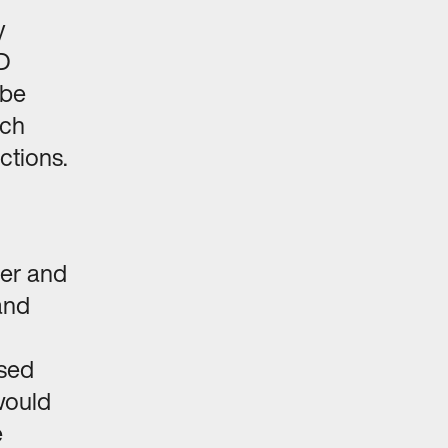
y
D
 be
tch
ctions.
er and
and
sed
would
e