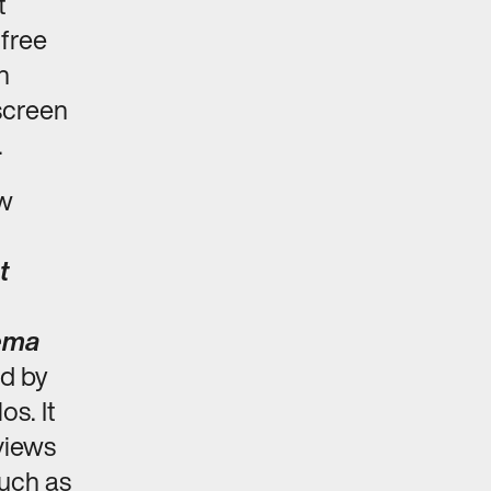
t
 free
n
screen
.
ew
t
nema
d by
os. It
rviews
such as