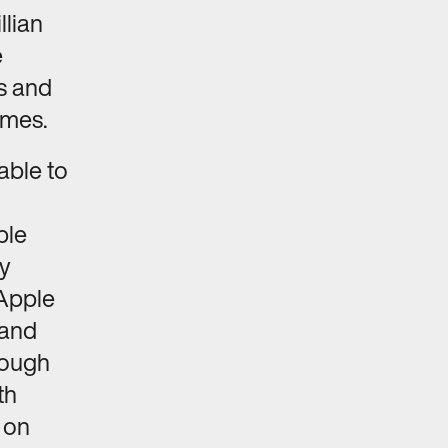
llian
e
s and
ames.
able to
ple
y
 Apple
 and
rough
th
 on