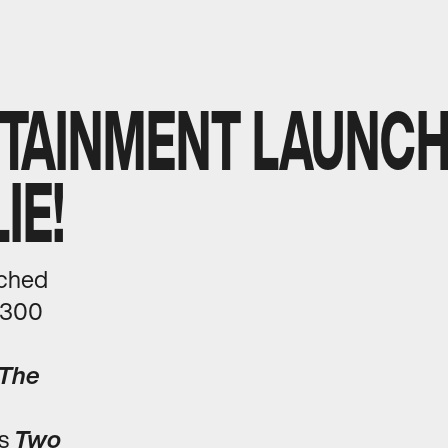
CLOSE
TAINMENT LAUNCH
IE!
nched
 300
​ ​‍​ ​‍‌‍‌​​ ‌‍‌‍‌​​ ​​‌‍‌‌‌‍‌‍‌‍​‍​ ‍‌​‍ ‌​ ‌‌​ ‍‌​ ​‍​ ‍‌​‍ ‌​ ‌​‌‍‌‌​ ‍‌​ ​‍​‍ ‌‌‍​‍​ ‌​​ ‌‌​ ​ ​‍ ‌​ ‌‍‌‍​‌‌‍‌‌‌‍‌‍‌‍​‌​ ‌​​ ‌‍​ ​​​ ‍​‌‍​‌​ ‌‍‌‍‌‌​‍‌‌​ ​‍​ ​‍​‍‌‌​ ‌‌‌​‌​​‍ ‍‌ ‌​‌‍‍‌‌ ‌​‌‍ ​‌‍‌‌​‍‌‍‌ ​​‌‍‌‌‌ ​‍‌ ​ ‌ ​​‌‍‌‌‌‍​ ‌ ‌​‌‍‍‌‌ ‌‍‌‍‌‌​ ‌‌ ​​‌ ‌‌‌‍​‍‌‍ ​‌‍‍‌‌ ​ ‌‍‍​‌‍‌‌‌‍‌​​‍​‍‌ ‌
The
’s
Two