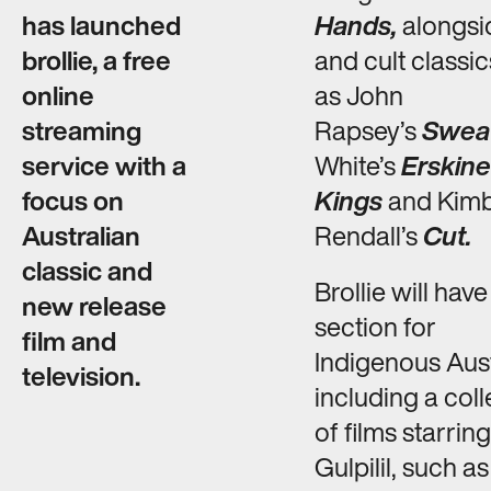
ABOUT​​​​‌ ‍ ​‍​‍‌‍ ‌ ​‍‌‍‍‌‌‍‌ ‌‍‍‌‌‍ ‍​‍​‍​ ‍‍​‍​‍‌ ​ ‌‍​‌‌‍ ‍‌‍‍‌‌ ‌​‌ ‍‌​‍ ‍‌‍‍‌‌‍ ​‍​‍​‍ ​​‍​‍‌‍‍​‌ ​‍‌‍‌‌‌‍‌‍​‍​‍​ ‍‍​‍​‍‌‍‍​‌ ‌​‌ ‌​‌ ​​‌ ​ ​ ‍‍​‍ ​‍ ‌ ‌‌‌‍ ‌‌‍​‍‌ ​‍‌‍‌‌‌‍ ​‌‍ ​‌‍​‌​‍ ‍‌ ​ ‌‍​‌‌‍ ‍‌‍‍‌‌ ‌​‌ ‍‌​‍ ‍‌ ​ ‌ ‌​‌ ‌‌‌‍‌​‌‍‍‌‌‍ ​‍ ‌‍‍‌‌‍ ‍‌ ‌​‌‍‌‌‌‍ ‍‌ ‌​​‍ ‌‍‌‌‌‍‌​‌‍‍‌‌ ‌​​‍ ‌‍ ‌‌‍ ‌‍‌​‌‍‌‌​ ‌‌ ​​‌ ​‍‌‍‌‌‌ ​ ‌‍‌‌‌‍ ‍‌ ‌​‌‍​‌‌ ‌​‌‍‍‌‌‍ ‌‍ ‍​ ‍ ‌‍‍‌‌‍‌​​ ‌‌ ​ ‌‍‍‌‌ ‌​‌‍‌‌‌‌​ ‌‍‌‌‌ ‌​‌ ‌​‌‍‍‌‌‍ ‍‌‍‌ ‌ ​ ​ ‍ ‌ ‌​‌ ‍‌‌ ​​‌‍‌‌​ ‌‌ ​ ‌‍‍‌‌ ‌​‌‍‌‌‌‌​ ‌‍‌‌‌ ‌​‌ ‌​‌‍‍‌‌‍ ‍‌‍‌ ‌ ​ ​ ‍ ‌ ​​‌‍​‌‌ ‌​‌‍‍​​ ‌‌‍ ‌‌‍‌‌‌‍ ‍‌ ‌‌‌​ ‍‌‍​‌‌ ‌‍‌‍‍‌‌‍‌ ‌‍​‌‌ ‌​‌‍‍‌‌‍ ‌‍ ‍​‍‌‌​ ‌‌‌​​‍‌‌ ‌‍‍ ‌‍‌‌‌ ‍‌​‍‌‌​ ​ ‌​‌​​‍‌‌​ ​ ‌​‌​​‍‌‌​ ​‍​ ​‍​ ‌‌​ ‍​​ ​‌‌‍‌​​ ​‌​ ​‍​ ​‌​ ​‍​‍ ‌‌‍​ ‌‍​‌​ ‍‌​ ​‌​‍ ‌​ ‌​​ ‍‌​ ‌ ​ ‍​​‍ ‌​ ‍‌​ ​‌‌‍‌‍​ ​‍​‍ ‌​ ‍​​ ‌ ​ ‌​​ ​‍​ ‌​​ ‌​​ ‌‌​ ​‍​ ‍​‌‍​‌‌‍​‍‌‍‌​​‍‌‌​ ​‍​ ​‍​‍‌‌​ ‌‌‌​‌​​‍ ‍‌ ‌​‌‍‍‌‌ ‌​‌‍ ​‌‍‌‌​ ‌‍​‍‌‍​‌‌ ​ ‌‍‌‌‌‌‌‌‌ ​‍‌‍ ​​ ‌‌‍‍​‌ ‌​‌ ‌​‌ ​​‌ ​ ​‍‌‌​ ​ ‌​​‌​‍‌‌​ ​‍‌​‌‍​‍‌‌​ ​‍‌​‌‍‌ ‌‌‌‍ ‌‌‍​‍‌ ​‍‌‍‌‌‌‍ ​‌‍ ​‌‍​‌​‍ ‍‌ ​ ‌‍​‌‌‍ ‍‌‍‍‌‌ ‌​‌ ‍‌​‍ ‍‌ ​ ‌ ‌​‌ ‌‌‌‍‌​‌‍‍‌‌‍ ​‍‌‍‌‍‍‌‌‍‌​​ ‌‌ ​ ‌‍‍‌‌ ‌​‌‍‌‌‌‌​ ‌‍‌‌‌ ‌​‌ ‌​‌‍‍‌‌‍ ‍‌‍‌ ‌ ​ ​‍‌‍‌ ‌​‌ ‍‌‌ ​​‌‍‌‌​ ‌‌ ​ ‌‍‍‌‌ ‌​‌‍‌‌‌‌​ ‌‍‌‌‌ ‌​‌ ‌​‌‍‍‌‌‍ ‍‌‍‌ ‌ ​ ​‍‌‍‌ ​​‌‍​‌‌ ‌​‌‍‍​​ ‌‌‍ ‌‌‍‌‌‌‍ ‍‌ ‌‌‌​ ‍‌‍​‌‌ ‌‍‌‍‍‌‌‍‌ ‌‍​‌‌ ‌​‌‍‍‌‌‍ ‌‍ ‍​‍‌‌​ ‌‌‌​​‍‌‌ ‌‍‍ ‌‍‌‌‌ ‍‌​‍‌‌​ ​ ‌​‌​​‍‌‌​ ​ ‌​‌​​‍‌‌​ ​‍​ ​‍​ ‌‌​ ‍​​ ​‌‌‍‌​​ ​‌​ ​‍​ ​‌​ ​‍​‍ ‌‌‍​ ‌‍​‌​ ‍‌​ ​‌​‍ ‌​ ‌​​ ‍‌​ ‌ ​ ‍​​‍ ‌​ ‍‌​ ​‌‌‍‌‍​ ​‍​‍ ‌​ ‍​​ ‌ ​ ‌​​ ​‍​ ‌​​ ‌​​ ‌‌​ ​‍​ ‍​‌‍​‌‌‍​‍‌‍‌​​‍‌‌​ ​‍​ ​‍​‍‌‌​ ‌‌‌​‌​​‍ ‍‌ ‌​‌‍‍‌‌ ‌​‌‍ ​‌‍‌‌​‍‌‍‌ ​​‌‍‌‌‌ ​‍‌ ​ ‌ ​​‌‍‌‌‌‍​ ‌ ‌​‌‍‍‌‌ ‌‍‌‍‌‌​ ‌‌ ​​‌ ‌‌‌‍​‍‌‍ ​‌‍‍‌‌ ​ ‌‍‍​‌‍‌‌‌‍‌​​‍​‍‌ ‌
has launched
Hands,
alongsi
brollie, a free
and cult classi
CONTACT​​​​‌ ‍ ​‍​‍‌‍ ‌ ​‍‌‍‍‌‌‍‌ ‌‍‍‌‌‍ ‍​‍​‍​ ‍‍​‍​‍‌ ​ ‌‍​‌‌‍ ‍‌‍‍‌‌ ‌​‌ ‍‌​‍ ‍‌‍‍‌‌‍ ​‍​‍​‍ ​​‍​‍‌‍‍​‌ ​‍‌‍‌‌‌‍‌‍​‍​‍​ ‍‍​‍​‍‌‍‍​‌ ‌​‌ ‌​‌ ​​‌ ​ ​ ‍‍​‍ ​‍ ‌ ‌‌‌‍ ‌‌‍​‍‌ ​‍‌‍‌‌‌‍ ​‌‍ ​‌‍​‌​‍ ‍‌ ​ ‌‍​‌‌‍ ‍‌‍‍‌‌ ‌​‌ ‍‌​‍ ‍‌ ​ ‌ ‌​‌ ‌‌‌‍‌​‌‍‍‌‌‍ ​‍ ‌‍‍‌‌‍ ‍‌ ‌​‌‍‌‌‌‍ ‍‌ ‌​​‍ ‌‍‌‌‌‍‌​‌‍‍‌‌ ‌​​‍ ‌‍ ‌‌‍ ‌‍‌​‌‍‌‌​ ‌‌ ​​‌ ​‍‌‍‌‌‌ ​ ‌‍‌‌‌‍ ‍‌ ‌​‌‍​‌‌ ‌​‌‍‍‌‌‍ ‌‍ ‍​ ‍ ‌‍‍‌‌‍‌​​ ‌‌ ​ ‌‍‍‌‌ ‌​‌‍‌‌‌‌​ ‌‍‌‌‌ ‌​‌ ‌​‌‍‍‌‌‍ ‍‌‍‌ ‌ ​ ​ ‍ ‌ ‌​‌ ‍‌‌ ​​‌‍‌‌​ ‌‌ ​ ‌‍‍‌‌ ‌​‌‍‌‌‌‌​ ‌‍‌‌‌ ‌​‌ ‌​‌‍‍‌‌‍ ‍‌‍‌ ‌ ​ ​ ‍ ‌ ​​‌‍​‌‌ ‌​‌‍‍​​ ‌‌‍ ‌‌‍‌‌‌‍ ‍‌ ‌‌‌​ ‍‌‍​‌‌ ‌‍‌‍‍‌‌‍‌ ‌‍​‌‌ ‌​‌‍‍‌‌‍ ‌‍ ‍​‍‌‌​ ‌‌‌​​‍‌‌ ‌‍‍ ‌‍‌‌‌ ‍‌​‍‌‌​ ​ ‌​‌​​‍‌‌​ ​ ‌​‌​​‍‌‌​ ​‍​ ​‍‌‍‌‍​ ​‍​ ‌​​ ​‍‌‍‌‍‌‍​‍​ ​‌​ ​‍​‍ ‌‌‍​‌‌‍‌‍‌‍‌‌​ ‌ ​‍ ‌​ ‌​‌‍​‍​ ‌ ​ ​‌​‍ ‌‌‍​‌​ ​‌‌‍​‍​ ​‌​‍ ‌​ ​ ​ ​ ​ ‍‌​ ​‌​ ‍‌​ ‌​​ ‍‌​ ‍​​ ‌‍‌‍‌‌​ ​​‌‍‌​​‍‌‌​ ​‍​ ​‍​‍‌‌​ ‌‌‌​‌​​‍ ‍‌ ‌​‌‍‍‌‌ ‌​‌‍ ​‌‍‌‌​ ‌‍​‍‌‍​‌‌ ​ ‌‍‌‌‌‌‌‌‌ ​‍‌‍ ​​ ‌‌‍‍​‌ ‌​‌ ‌​‌ ​​‌ ​ ​‍‌‌​ ​ ‌​​‌​‍‌‌​ ​‍‌​‌‍​‍‌‌​ ​‍‌​‌‍‌ ‌‌‌‍ ‌‌‍​‍‌ ​‍‌‍‌‌‌‍ ​‌‍ ​‌‍​‌​‍ ‍‌ ​ ‌‍​‌‌‍ ‍‌‍‍‌‌ ‌​‌ ‍‌​‍ ‍‌ ​ ‌ ‌​‌ ‌‌‌‍‌​‌‍‍‌‌‍ ​‍‌‍‌‍‍‌‌‍‌​​ ‌‌ ​ ‌‍‍‌‌ ‌​‌‍‌‌‌‌​ ‌‍‌‌‌ ‌​‌ ‌​‌‍‍‌‌‍ ‍‌‍‌ ‌ ​ ​‍‌‍‌ ‌​‌ ‍‌‌ ​​‌‍‌‌​ ‌‌ ​ ‌‍‍‌‌ ‌​‌‍‌‌‌‌​ ‌‍‌‌‌ ‌​‌ ‌​‌‍‍‌‌‍ ‍‌‍‌ ‌ ​ ​‍‌‍‌ ​​‌‍​‌‌ ‌​‌‍‍​​ ‌‌‍ ‌‌‍‌‌‌‍ ‍‌ ‌‌‌​ ‍‌‍​‌‌ ‌‍‌‍‍‌‌‍‌ ‌‍​‌‌ ‌​‌‍‍‌‌‍ ‌‍ ‍​‍‌‌​ ‌‌‌​​‍‌‌ ‌‍‍ ‌‍‌‌‌ ‍‌​‍‌‌​ ​ ‌​‌​​‍‌‌​ ​ ‌​‌​​‍‌‌​ ​‍​ ​‍‌‍‌‍​ ​‍​ ‌​​ ​‍‌‍‌‍‌‍​‍​ ​‌​ ​‍​‍ ‌‌‍​‌‌‍‌‍‌‍‌‌​ ‌ ​‍ ‌​ ‌​‌‍​‍​ ‌ ​ ​‌​‍ ‌‌‍​‌​ ​‌‌‍​‍​ ​‌​‍ ‌​ ​ ​ ​ ​ ‍‌​ ​‌​ ‍‌​ ‌​​ ‍‌​ ‍​​ ‌‍‌‍‌‌​ ​​‌‍‌​​‍‌‌​ ​‍​ ​‍​‍‌‌​ ‌‌‌​‌​​‍ ‍‌ ‌​‌‍‍‌‌ ‌​‌‍ ​‌‍‌‌​‍‌‍‌ ​​‌‍‌‌‌ ​‍‌ ​ ‌ ​​‌‍‌‌‌‍​ ‌ ‌​‌‍‍‌‌ ‌‍‌‍‌‌​ ‌‌ ​​‌ ‌‌‌‍​‍‌‍ ​‌‍‍‌‌ ​ ‌‍‍​‌‍‌‌‌‍‌​​‍​‍‌ ‌
online
as John
streaming
Rapsey’s
Sweat
service with a
White’s
Erskinev
focus on
Kings
and Kimb
Australian
Rendall’s
Cut.
classic and
Brollie will have
new release
section for
film and
Indigenous Aust
television.
including a coll
of films starrin
Gulpilil, such as