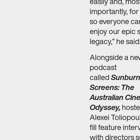
easily and, mos
importantly, for
so everyone ca
enjoy our epic 
legacy,” he said
Alongside a n
podcast
called
Sunburn
Screens: The
Australian Ci
Odyssey,
hoste
Alexei Toliopoul
fill feature inte
with directors 