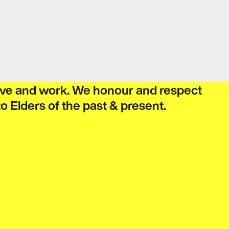
live and work. We honour and respect
‍‌‍ ‌‍ ‌ ‌​‌‍‌‌‌ ​‍‌​​‌‌‍​ ‌‍‍ ‌‍ ‍‌‍ ‌ ‌ ‌‍ ​‌‍‌‌‌‍‌​‌‍‌ ‌‍‌‌‌‍ ‌‌‍‌‌‌‍ ‍‌ ‌​​‍‌‌​ ‌‌‌​​‍‌‌ ‌‍‍ ‌‍‌‌‌ ‍‌​‍‌‌​ ​ ‌​‌​​‍‌‌​ ​ ‌​‌​​‍‌‌​ ​‍​ ​‍​ ‌‌​ ​‌​ ​ ​ ‌‍​ ‍‌​ ​‌​ ​ ​ ​ ‌‍‌‍​ ‍​​ ‌​​ ​‌​‍‌‌​ ​‍​ ​‍​‍‌‌​ ‌‌‌​‌​​‍ ‍‌‍​ ‌‍‍​‌‍‍‌‌‍ ​‌‍‌​‌ ​‍‌‍‌‌‌‍ ‍​‍‌‌​ ‌‌‌​​‍‌‌ ‌‍‍ ‌‍‌‌‌ ‍‌​‍‌‌​ ​ ‌​‌​​‍‌‌​ ​ ‌​‌​​‍‌‌​ ​‍​ ​‍​ ‌‌‌‍‌​​ ​‍‌‍​‍​ ‌​​ ​‍‌‍‌‍​ ​‍​ ​​‌‍​‌‌‍‌​‌‍​ ​‍‌‌​ ​‍​ ​‍​‍‌‌​ ‌‌‌​‌​​‍ ‍‌ ‌​‌‍‌‌‌ ‍​‌ ‌​​‍‌‍‌ ​​‌‍‌‌‌ ​‍‌ ​ ‌ ​​‌‍‌‌‌‍​ ‌ ‌​‌‍‍‌‌ ‌‍‌‍‌‌​ ‌‌ ​​‌ ‌‌‌‍​‍‌‍ ​‌‍‍‌‌ ​ ‌‍‍​‌‍‌‌‌‍‌​​‍​‍‌ ‌