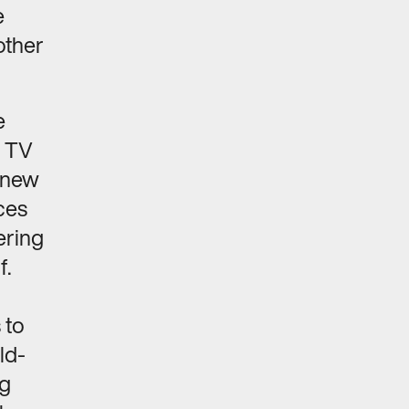
e
other
e
d TV
 new
ces
ering
f.
 to
ld-
ng