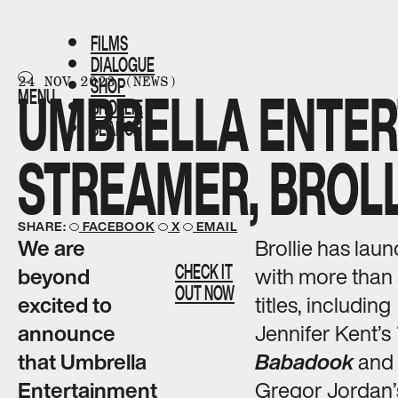
FILMS​​​​‌ ‍ ​‍​‍‌‍ ‌ ​‍‌‍‍‌‌‍‌ ‌‍‍‌‌‍ ‍​‍​‍​ ‍‍​‍​‍‌ ​ ‌‍​‌‌‍ ‍‌‍‍‌‌ ‌​‌ ‍‌​‍ ‍‌‍‍‌‌‍ ​‍​‍​‍ ​​‍​‍‌‍‍​‌ ​‍‌‍‌‌‌‍‌‍​‍​‍​ ‍‍​‍​‍‌‍‍​‌ ‌​‌ ‌​‌ ​​‌ ​ ​ ‍‍​‍ ​‍ ‌ ‌‌‌‍ ‌‌‍​‍‌ ​‍‌‍‌‌‌‍ ​‌‍ ​‌‍​‌​‍ ‍‌ ​ ‌‍​‌‌‍ ‍‌‍‍‌‌ ‌​‌ ‍‌​‍ ‍‌ ​ ‌ ‌​‌ ‌‌‌‍‌​‌‍‍‌‌‍ ​‍ ‌‍‍‌‌‍ ‍‌ ‌​‌‍‌‌‌‍ ‍‌ ‌​​‍ ‌‍‌‌‌‍‌​‌‍‍‌‌ ‌​​‍ ‌‍ ‌‌‍ ‌‍‌​‌‍‌‌​ ‌‌ ​​‌ ​‍‌‍‌‌‌ ​ ‌‍‌‌‌‍ ‍‌ ‌​‌‍​‌‌ ‌​‌‍‍‌‌‍ ‌‍ ‍​ ‍ ‌‍‍‌‌‍‌​​ ‌‌ ​ ‌‍‍‌‌ ‌​‌‍‌‌‌‌​ ‌‍‌‌‌ ‌​‌ ‌​‌‍‍‌‌‍ ‍‌‍‌ ‌ ​ ​ ‍ ‌ ‌​‌ ‍‌‌ ​​‌‍‌‌​ ‌‌ ​ ‌‍‍‌‌ ‌​‌‍‌‌‌‌​ ‌‍‌‌‌ ‌​‌ ‌​‌‍‍‌‌‍ ‍‌‍‌ ‌ ​ ​ ‍ ‌ ​​‌‍​‌‌ ‌​‌‍‍​​ ‌‌‍ ‌‌‍​‌‌‍‍‌‌‍ ‍‌​ ‍‌‍​‌‌ ‌‍‌‍‍‌‌‍‌ ‌‍​‌‌ ‌​‌‍‍‌‌‍ ‌‍ ‍​‍‌‌​ ‌‌‌​​‍‌‌ ‌‍‍ ‌‍‌‌‌ ‍‌​‍‌‌​ ​ ‌​‌​​‍‌‌​ ​ ‌​‌​​‍‌‌​ ​‍​ ​‍‌‍‌​​ ‍​​ ‌‌​ ​‌‌‍​‍‌‍​‌​ ‌‌‌‍​ ​‍ ‌​ ‍‌‌‍‌‍​ ‍‌​ ​‌​‍ ‌​ ‌​‌‍‌‌​ ​‌​ ​‌​‍ ‌‌‍​‌​ ‌ ​ ‍​​ ‍​​‍ ‌​ ​‌​ ‍‌‌‍‌‍​ ‍‌​ ‍​​ ​​​ ​‍‌‍​‍​ ‍‌‌‍‌‍​ ‌‍​ ‌‍​‍‌‌​ ​‍​ ​‍​‍‌‌​ ‌‌‌​‌​​‍ ‍‌ ‌​‌‍‍‌‌ ‌​‌‍ ​‌‍‌‌​ ‌‍​‍‌‍​‌‌ ​ ‌‍‌‌‌‌‌‌‌ ​‍‌‍ ​​ ‌‌‍‍​‌ ‌​‌ ‌​‌ ​​‌ ​ ​‍‌‌​ ​ ‌​​‌​‍‌‌​ ​‍‌​‌‍​‍‌‌​ ​‍‌​‌‍‌ ‌‌‌‍ ‌‌‍​‍‌ ​‍‌‍‌‌‌‍ ​‌‍ ​‌‍​‌​‍ ‍‌ ​ ‌‍​‌‌‍ ‍‌‍‍‌‌ ‌​‌ ‍‌​‍ ‍‌ ​ ‌ ‌​‌ ‌‌‌‍‌​‌‍‍‌‌‍ ​‍‌‍‌‍‍‌‌‍‌​​ ‌‌ ​ ‌‍‍‌‌ ‌​‌‍‌‌‌‌​ ‌‍‌‌‌ ‌​‌ ‌​‌‍‍‌‌‍ ‍‌‍‌ ‌ ​ ​‍‌‍‌ ‌​‌ ‍‌‌ ​​‌‍‌‌​ ‌‌ ​ ‌‍‍‌‌ ‌​‌‍‌‌‌‌​ ‌‍‌‌‌ ‌​‌ ‌​‌‍‍‌‌‍ ‍‌‍‌ ‌ ​ ​‍‌‍‌ ​​‌‍​‌‌ ‌​‌‍‍​​ ‌‌‍ ‌‌‍​‌‌‍‍‌‌‍ ‍‌​ ‍‌‍​‌‌ ‌‍‌‍‍‌‌‍‌ ‌‍​‌‌ ‌​‌‍‍‌‌‍ ‌‍ ‍​‍‌‌​ ‌‌‌​​‍‌‌ ‌‍‍ ‌‍‌‌‌ ‍‌​‍‌‌​ ​ ‌​‌​​‍‌‌​ ​ ‌​‌​​‍‌‌​ ​‍​ ​‍‌‍‌​​ ‍​​ ‌‌​ ​‌‌‍​‍‌‍​‌​ ‌‌‌‍​ ​‍ ‌​ ‍‌‌‍‌‍​ ‍‌​ ​‌​‍ ‌​ ‌​‌‍‌‌​ ​‌​ ​‌​‍ ‌‌‍​‌​ ‌ ​ ‍​​ ‍​​‍ ‌​ ​‌​ ‍‌‌‍‌‍​ ‍‌​ ‍​​ ​​​ ​‍‌‍​‍​ ‍‌‌‍‌‍​ ‌‍​ ‌‍​‍‌‌​ ​‍​ ​‍​‍‌‌​ ‌‌‌​‌​​‍ ‍‌ ‌​‌‍‍‌‌ ‌​‌‍ ​‌‍‌‌​‍‌‍‌ ​​‌‍‌‌‌ ​‍‌ ​ ‌ ​​‌‍‌‌‌‍​ ‌ ‌​‌‍‍‌‌ ‌‍‌‍‌‌​ ‌‌ ​​‌ ‌‌‌‍​‍‌‍ ​‌‍‍‌‌ ​ ‌‍‍​‌‍‌‌‌‍‌​​‍​‍‌ ‌
DIALOGUE​​​​‌ ‍ ​‍​‍‌‍ ‌ ​‍‌‍‍‌‌‍‌ ‌‍‍‌‌‍ ‍​‍​‍​ ‍‍​‍​‍‌ ​ ‌‍​‌‌‍ ‍‌‍‍‌‌ ‌​‌ ‍‌​‍ ‍‌‍‍‌‌‍ ​‍​‍​‍ ​​‍​‍‌‍‍​‌ ​‍‌‍‌‌‌‍‌‍​‍​‍​ ‍‍​‍​‍‌‍‍​‌ ‌​‌ ‌​‌ ​​‌ ​ ​ ‍‍​‍ ​‍ ‌ ‌‌‌‍ ‌‌‍​‍‌ ​‍‌‍‌‌‌‍ ​‌‍ ​‌‍​‌​‍ ‍‌ ​ ‌‍​‌‌‍ ‍‌‍‍‌‌ ‌​‌ ‍‌​‍ ‍‌ ​ ‌ ‌​‌ ‌‌‌‍‌​‌‍‍‌‌‍ ​‍ ‌‍‍‌‌‍ ‍‌ ‌​‌‍‌‌‌‍ ‍‌ ‌​​‍ ‌‍‌‌‌‍‌​‌‍‍‌‌ ‌​​‍ ‌‍ ‌‌‍ ‌‍‌​‌‍‌‌​ ‌‌ ​​‌ ​‍‌‍‌‌‌ ​ ‌‍‌‌‌‍ ‍‌ ‌​‌‍​‌‌ ‌​‌‍‍‌‌‍ ‌‍ ‍​ ‍ ‌‍‍‌‌‍‌​​ ‌‌ ​ ‌‍‍‌‌ ‌​‌‍‌‌‌‌​ ‌‍‌‌‌ ‌​‌ ‌​‌‍‍‌‌‍ ‍‌‍‌ ‌ ​ ​ ‍ ‌ ‌​‌ ‍‌‌ ​​‌‍‌‌​ ‌‌ ​ ‌‍‍‌‌ ‌​‌‍‌‌‌‌​ ‌‍‌‌‌ ‌​‌ ‌​‌‍‍‌‌‍ ‍‌‍‌ ‌ ​ ​ ‍ ‌ ​​‌‍​‌‌ ‌​‌‍‍​​ ‌‌‍ ‌‌‍​‌‌‍‍‌‌‍ ‍‌​ ‍‌‍​‌‌ ‌‍‌‍‍‌‌‍‌ ‌‍​‌‌ ‌​‌‍‍‌‌‍ ‌‍ ‍​‍‌‌​ ‌‌‌​​‍‌‌ ‌‍‍ ‌‍‌‌‌ ‍‌​‍‌‌​ ​ ‌​‌​​‍‌‌​ ​ ‌​‌​​‍‌‌​ ​‍​ ​‍​ ‌‌​ ​‌​ ​​‌‍​ ‌‍‌​‌‍​‍‌‍‌​‌‍​‌​‍ ‌​ ​​​ ‌‍‌‍​‌‌‍​ ​‍ ‌​ ‌​​ ​‍​ ‍‌​ ​‌​‍ ‌‌‍​‍‌‍‌​​ ​‌​ ‍‌​‍ ‌​ ‍‌​ ​​​ ​ ‌‍​‌‌‍​ ​ ​​​ ‌‍‌‍​‍​ ‍​​ ‌ ​ ‌​​ ​ ​‍‌‌​ ​‍​ ​‍​‍‌‌​ ‌‌‌​‌​​‍ ‍‌ ‌​‌‍‍‌‌ ‌​‌‍ ​‌‍‌‌​ ‌‍​‍‌‍​‌‌ ​ ‌‍‌‌‌‌‌‌‌ ​‍‌‍ ​​ ‌‌‍‍​‌ ‌​‌ ‌​‌ ​​‌ ​ ​‍‌‌​ ​ ‌​​‌​‍‌‌​ ​‍‌​‌‍​‍‌‌​ ​‍‌​‌‍‌ ‌‌‌‍ ‌‌‍​‍‌ ​‍‌‍‌‌‌‍ ​‌‍ ​‌‍​‌​‍ ‍‌ ​ ‌‍​‌‌‍ ‍‌‍‍‌‌ ‌​‌ ‍‌​‍ ‍‌ ​ ‌ ‌​‌ ‌‌‌‍‌​‌‍‍‌‌‍ ​‍‌‍‌‍‍‌‌‍‌​​ ‌‌ ​ ‌‍‍‌‌ ‌​‌‍‌‌‌‌​ ‌‍‌‌‌ ‌​‌ ‌​‌‍‍‌‌‍ ‍‌‍‌ ‌ ​ ​‍‌‍‌ ‌​‌ ‍‌‌ ​​‌‍‌‌​ ‌‌ ​ ‌‍‍‌‌ ‌​‌‍‌‌‌‌​ ‌‍‌‌‌ ‌​‌ ‌​‌‍‍‌‌‍ ‍‌‍‌ ‌ ​ ​‍‌‍‌ ​​‌‍​‌‌ ‌​‌‍‍​​ ‌‌‍ ‌‌‍​‌‌‍‍‌‌‍ ‍‌​ ‍‌‍​‌‌ ‌‍‌‍‍‌‌‍‌ ‌‍​‌‌ ‌​‌‍‍‌‌‍ ‌‍ ‍​‍‌‌​ ‌‌‌​​‍‌‌ ‌‍‍ ‌‍‌‌‌ ‍‌​‍‌‌​ ​ ‌​‌​​‍‌‌​ ​ ‌​‌​​‍‌‌​ ​‍​ ​‍​ ‌‌​ ​‌​ ​​‌‍​ ‌‍‌​‌‍​‍‌‍‌​‌‍​‌​‍ ‌​ ​​​ ‌‍‌‍​‌‌‍​ ​‍ ‌​ ‌​​ ​‍​ ‍‌​ ​‌​‍ ‌‌‍​‍‌‍‌​​ ​‌​ ‍‌​‍ ‌​ ‍‌​ ​​​ ​ ‌‍​‌‌‍​ ​ ​​​ ‌‍‌‍​‍​ ‍​​ ‌ ​ ‌​​ ​ ​‍‌‌​ ​‍​ ​‍​‍‌‌​ ‌‌‌​‌​​‍ ‍‌ ‌​‌‍‍‌‌ ‌​‌‍ ​‌‍‌‌​‍‌‍‌ ​​‌‍‌‌‌ ​‍‌ ​ ‌ ​​‌‍‌‌‌‍​ ‌ ‌​‌‍‍‌‌ ‌‍‌‍‌‌​ ‌‌ ​​‌ ‌‌‌‍​‍‌‍ ​‌‍‍‌‌ ​ ‌‍‍​‌‍‌‌‌‍‌​​‍​‍‌ ‌
SHOP​​​​‌ ‍ ​‍​‍‌‍ ‌ ​‍‌‍‍‌‌‍‌ ‌‍‍‌‌‍ ‍​‍​‍​ ‍‍​‍​‍‌ ​ ‌‍​‌‌‍ ‍‌‍‍‌‌ ‌​‌ ‍‌​‍ ‍‌‍‍‌‌‍ ​‍​‍​‍ ​​‍​‍‌‍‍​‌ ​‍‌‍‌‌‌‍‌‍​‍​‍​ ‍‍​‍​‍‌‍‍​‌ ‌​‌ ‌​‌ ​​‌ ​ ​ ‍‍​‍ ​‍ ‌ ‌‌‌‍ ‌‌‍​‍‌ ​‍‌‍‌‌‌‍ ​‌‍ ​‌‍​‌​‍ ‍‌ ​ ‌‍​‌‌‍ ‍‌‍‍‌‌ ‌​‌ ‍‌​‍ ‍‌ ​ ‌ ‌​‌ ‌‌‌‍‌​‌‍‍‌‌‍ ​‍ ‌‍‍‌‌‍ ‍‌ ‌​‌‍‌‌‌‍ ‍‌ ‌​​‍ ‌‍‌‌‌‍‌​‌‍‍‌‌ ‌​​‍ ‌‍ ‌‌‍ ‌‍‌​‌‍‌‌​ ‌‌ ​​‌ ​‍‌‍‌‌‌ ​ ‌‍‌‌‌‍ ‍‌ ‌​‌‍​‌‌ ‌​‌‍‍‌‌‍ ‌‍ ‍​ ‍ ‌‍‍‌‌‍‌​​ ‌‌ ​ ‌‍‍‌‌ ‌​‌‍‌‌‌‌​ ‌‍‌‌‌ ‌​‌ ‌​‌‍‍‌‌‍ ‍‌‍‌ ‌ ​ ​ ‍ ‌ ‌​‌ ‍‌‌ ​​‌‍‌‌​ ‌‌ ​ ‌‍‍‌‌ ‌​‌‍‌‌‌‌​ ‌‍‌‌‌ ‌​‌ ‌​‌‍‍‌‌‍ ‍‌‍‌ ‌ ​ ​ ‍ ‌ ​​‌‍​‌‌ ‌​‌‍‍​​ ‌‌‍ ‌‌‍​‌‌‍‍‌‌‍ ‍‌​ ‍‌‍​‌‌ ‌‍‌‍‍‌‌‍‌ ‌‍​‌‌ ‌​‌‍‍‌‌‍ ‌‍ ‍​‍‌‌​ ‌‌‌​​‍‌‌ ‌‍‍ ‌‍‌‌‌ ‍‌​‍‌‌​ ​ ‌​‌​​‍‌‌​ ​ ‌​‌​​‍‌‌​ ​‍​ ​‍​ ​​​ ‌‌‌‍​‌​ ​‌​ ‌ ‌‍​‍​ ‍‌​ ​ ​‍ ‌​ ​​​ ​‌​ ​‍​ ​​​‍ ‌​ ‌​​ ‌‌‌‍‌​​ ‌​​‍ ‌​ ‍​​ ‌‌‌‍‌​‌‍​‌​‍ ‌‌‍‌‌​ ​‍​ ​ ​ ‌ ​ ‍​‌‍​ ‌‍‌‍​ ​ ​ ‌‍​ ‌‌​ ‌‍‌‍‌​​‍‌‌​ ​‍​ ​‍​‍‌‌​ ‌‌‌​‌​​‍ ‍‌ ‌​‌‍‍‌‌ ‌​‌‍ ​‌‍‌‌​ ‌‍​‍‌‍​‌‌ ​ ‌‍‌‌‌‌‌‌‌ ​‍‌‍ ​​ ‌‌‍‍​‌ ‌​‌ ‌​‌ ​​‌ ​ ​‍‌‌​ ​ ‌​​‌​‍‌‌​ ​‍‌​‌‍​‍‌‌​ ​‍‌​‌‍‌ ‌‌‌‍ ‌‌‍​‍‌ ​‍‌‍‌‌‌‍ ​‌‍ ​‌‍​‌​‍ ‍‌ ​ ‌‍​‌‌‍ ‍‌‍‍‌‌ ‌​‌ ‍‌​‍ ‍‌ ​ ‌ ‌​‌ ‌‌‌‍‌​‌‍‍‌‌‍ ​‍‌‍‌‍‍‌‌‍‌​​ ‌‌ ​ ‌‍‍‌‌ ‌​‌‍‌‌‌‌​ ‌‍‌‌‌ ‌​‌ ‌​‌‍‍‌‌‍ ‍‌‍‌ ‌ ​ ​‍‌‍‌ ‌​‌ ‍‌‌ ​​‌‍‌‌​ ‌‌ ​ ‌‍‍‌‌ ‌​‌‍‌‌‌‌​ ‌‍‌‌‌ ‌​‌ ‌​‌‍‍‌‌‍ ‍‌‍‌ ‌ ​ ​‍‌‍‌ ​​‌‍​‌‌ ‌​‌‍‍​​ ‌‌‍ ‌‌‍​‌‌‍‍‌‌‍ ‍‌​ ‍‌‍​‌‌ ‌‍‌‍‍‌‌‍‌ ‌‍​‌‌ ‌​‌‍‍‌‌‍ ‌‍ ‍​‍‌‌​ ‌‌‌​​‍‌‌ ‌‍‍ ‌‍‌‌‌ ‍‌​‍‌‌​ ​ ‌​‌​​‍‌‌​ ​ ‌​‌​​‍‌‌​ ​‍​ ​‍​ ​​​ ‌‌‌‍​‌​ ​‌​ ‌ ‌‍​‍​ ‍‌​ ​ ​‍ ‌​ ​​​ ​‌​ ​‍​ ​​​‍ ‌​ ‌​​ ‌‌‌‍‌​​ ‌​​‍ ‌​ ‍​​ ‌‌‌‍‌​‌‍​‌​‍ ‌‌‍‌‌​ ​‍​ ​ ​ ‌ ​ ‍​‌‍​ ‌‍‌‍​ ​ ​ ‌‍​ ‌‌​ ‌‍‌‍‌​​‍‌‌​ ​‍​ ​‍​‍‌‌​ ‌‌‌​‌​​‍ ‍‌ ‌​‌‍‍‌‌ ‌​‌‍ ​‌‍‌‌​‍‌‍‌ ​​‌‍‌‌‌ ​‍‌ ​ ‌ ​​‌‍‌‌‌‍​ ‌ ‌​‌‍‍‌‌ ‌‍‌‍‌‌​ ‌‌ ​​‌ ‌‌‌‍​‍‌‍ ​‌‍‍‌‌ ​ ‌‍‍​‌‍‌‌‌‍‌​​‍​‍‌ ‌
UMBRELLA ENTER
24 NOV 2023
(NEWS)
MENU
BROLLIE​​​​‌ ‍ ​‍​‍‌‍ ‌ ​‍‌‍‍‌‌‍‌ ‌‍‍‌‌‍ ‍​‍​‍​ ‍‍​‍​‍‌ ​ ‌‍​‌‌‍ ‍‌‍‍‌‌ ‌​‌ ‍‌​‍ ‍‌‍‍‌‌‍ ​‍​‍​‍ ​​‍​‍‌‍‍​‌ ​‍‌‍‌‌‌‍‌‍​‍​‍​ ‍‍​‍​‍‌‍‍​‌ ‌​‌ ‌​‌ ​​‌ ​ ​ ‍‍​‍ ​‍ ‌ ‌‌‌‍ ‌‌‍​‍‌ ​‍‌‍‌‌‌‍ ​‌‍ ​‌‍​‌​‍ ‍‌ ​ ‌‍​‌‌‍ ‍‌‍‍‌‌ ‌​‌ ‍‌​‍ ‍‌ ​ ‌ ‌​‌ ‌‌‌‍‌​‌‍‍‌‌‍ ​‍ ‌‍‍‌‌‍ ‍‌ ‌​‌‍‌‌‌‍ ‍‌ ‌​​‍ ‌‍‌‌‌‍‌​‌‍‍‌‌ ‌​​‍ ‌‍ ‌‌‍ ‌‍‌​‌‍‌‌​ ‌‌ ​​‌ ​‍‌‍‌‌‌ ​ ‌‍‌‌‌‍ ‍‌ ‌​‌‍​‌‌ ‌​‌‍‍‌‌‍ ‌‍ ‍​ ‍ ‌‍‍‌‌‍‌​​ ‌‌ ​ ‌‍‍‌‌ ‌​‌‍‌‌‌‌​ ‌‍‌‌‌ ‌​‌ ‌​‌‍‍‌‌‍ ‍‌‍‌ ‌ ​ ​ ‍ ‌ ‌​‌ ‍‌‌ ​​‌‍‌‌​ ‌‌ ​ ‌‍‍‌‌ ‌​‌‍‌‌‌‌​ ‌‍‌‌‌ ‌​‌ ‌​‌‍‍‌‌‍ ‍‌‍‌ ‌ ​ ​ ‍ ‌ ​​‌‍​‌‌ ‌​‌‍‍​​ ‌‌‍ ‌‌‍​‌‌‍‍‌‌‍ ‍‌​ ‍‌‍​‌‌ ‌‍‌‍‍‌‌‍‌ ‌‍​‌‌ ‌​‌‍‍‌‌‍ ‌‍ ‍​‍‌‌​ ‌‌‌​​‍‌‌ ‌‍‍ ‌‍‌‌‌ ‍‌​‍‌‌​ ​ ‌​‌​​‍‌‌​ ​ ‌​‌​​‍‌‌​ ​‍​ ​‍‌‍‌‍​ ‍‌​ ‌​‌‍​‍​ ‍‌​ ‌​​ ​​​ ‌​​‍ ‌‌‍​‍​ ​‍​ ‍‌​ ‌ ​‍ ‌​ ‌​​ ​‌‌‍‌‌​ ​‌​‍ ‌​ ‍‌‌‍‌‌‌‍​‌​ ​​​‍ ‌​ ‍​​ ‍​​ ​‍​ ​‌​ ​​​ ​​​ ‌​‌‍​‍‌‍‌​‌‍‌‍​ ‍​​ ‍​​‍‌‌​ ​‍​ ​‍​‍‌‌​ ‌‌‌​‌​​‍ ‍‌ ‌​‌‍‍‌‌ ‌​‌‍ ​‌‍‌‌​ ‌‍​‍‌‍​‌‌ ​ ‌‍‌‌‌‌‌‌‌ ​‍‌‍ ​​ ‌‌‍‍​‌ ‌​‌ ‌​‌ ​​‌ ​ ​‍‌‌​ ​ ‌​​‌​‍‌‌​ ​‍‌​‌‍​‍‌‌​ ​‍‌​‌‍‌ ‌‌‌‍ ‌‌‍​‍‌ ​‍‌‍‌‌‌‍ ​‌‍ ​‌‍​‌​‍ ‍‌ ​ ‌‍​‌‌‍ ‍‌‍‍‌‌ ‌​‌ ‍‌​‍ ‍‌ ​ ‌ ‌​‌ ‌‌‌‍‌​‌‍‍‌‌‍ ​‍‌‍‌‍‍‌‌‍‌​​ ‌‌ ​ ‌‍‍‌‌ ‌​‌‍‌‌‌‌​ ‌‍‌‌‌ ‌​‌ ‌​‌‍‍‌‌‍ ‍‌‍‌ ‌ ​ ​‍‌‍‌ ‌​‌ ‍‌‌ ​​‌‍‌‌​ ‌‌ ​ ‌‍‍‌‌ ‌​‌‍‌‌‌‌​ ‌‍‌‌‌ ‌​‌ ‌​‌‍‍‌‌‍ ‍‌‍‌ ‌ ​ ​‍‌‍‌ ​​‌‍​‌‌ ‌​‌‍‍​​ ‌‌‍ ‌‌‍​‌‌‍‍‌‌‍ ‍‌​ ‍‌‍​‌‌ ‌‍‌‍‍‌‌‍‌ ‌‍​‌‌ ‌​‌‍‍‌‌‍ ‌‍ ‍​‍‌‌​ ‌‌‌​​‍‌‌ ‌‍‍ ‌‍‌‌‌ ‍‌​‍‌‌​ ​ ‌​‌​​‍‌‌​ ​ ‌​‌​​‍‌‌​ ​‍​ ​‍‌‍‌‍​ ‍‌​ ‌​‌‍​‍​ ‍‌​ ‌​​ ​​​ ‌​​‍ ‌‌‍​‍​ ​‍​ ‍‌​ ‌ ​‍ ‌​ ‌​​ ​‌‌‍‌‌​ ​‌​‍ ‌​ ‍‌‌‍‌‌‌‍​‌​ ​​​‍ ‌​ ‍​​ ‍​​ ​‍​ ​‌​ ​​​ ​​​ ‌​‌‍​‍‌‍‌​‌‍‌‍​ ‍​​ ‍​​‍‌‌​ ​‍​ ​‍​‍‌‌​ ‌‌‌​‌​​‍ ‍‌ ‌​‌‍‍‌‌ ‌​‌‍ ​‌‍‌‌​‍‌‍‌ ​​‌‍‌‌‌ ​‍‌ ​ ‌ ​​‌‍‌‌‌‍​ ‌ ‌​‌‍‍‌‌ ‌‍‌‍‌‌​ ‌‌ ​​‌ ‌‌‌‍​‍‌‍ ​‌‍‍‌‌ ​ ‌‍‍​‌‍‌‌‌‍‌​​‍​‍‌ ‌
SEARCH
FILMS​​​​‌ ‍ ​‍​‍‌‍ ‌ ​‍‌‍‍‌‌‍‌ ‌‍‍‌‌‍ ‍​‍​‍​ ‍‍​‍​‍‌ ​ ‌‍​‌‌‍ ‍‌‍‍‌‌ ‌​‌ ‍‌​‍ ‍‌‍‍‌‌‍ ​‍​‍​‍ ​​‍​‍‌‍‍​‌ ​‍‌‍‌‌‌‍‌‍​‍​‍​ ‍‍​‍​‍‌‍‍​‌ ‌​‌ ‌​‌ ​​‌ ​ ​ ‍‍​‍ ​‍ ‌ ‌‌‌‍ ‌‌‍​‍‌ ​‍‌‍‌‌‌‍ ​‌‍ ​‌‍​‌​‍ ‍‌ ​ ‌‍​‌‌‍ ‍‌‍‍‌‌ ‌​‌ ‍‌​‍ ‍‌ ​ ‌ ‌​‌ ‌‌‌‍‌​‌‍‍‌‌‍ ​‍ ‌‍‍‌‌‍ ‍‌ ‌​‌‍‌‌‌‍ ‍‌ ‌​​‍ ‌‍‌‌‌‍‌​‌‍‍‌‌ ‌​​‍ ‌‍ ‌‌‍ ‌‍‌​‌‍‌‌​ ‌‌ ​​‌ ​‍‌‍‌‌‌ ​ ‌‍‌‌‌‍ ‍‌ ‌​‌‍​‌‌ ‌​‌‍‍‌‌‍ ‌‍ ‍​ ‍ ‌‍‍‌‌‍‌​​ ‌‌ ​ ‌‍‍‌‌ ‌​‌‍‌‌‌‌​ ‌‍‌‌‌ ‌​‌ ‌​‌‍‍‌‌‍ ‍‌‍‌ ‌ ​ ​ ‍ ‌ ‌​‌ ‍‌‌ ​​‌‍‌‌​ ‌‌ ​ ‌‍‍‌‌ ‌​‌‍‌‌‌‌​ ‌‍‌‌‌ ‌​‌ ‌​‌‍‍‌‌‍ ‍‌‍‌ ‌ ​ ​ ‍ ‌ ​​‌‍​‌‌ ‌​‌‍‍​​ ‌‌‍ ‌‌‍‌‌‌‍ ‍‌ ‌‌‌​ ‍‌‍​‌‌ ‌‍‌‍‍‌‌‍‌ ‌‍​‌‌ ‌​‌‍‍‌‌‍ ‌‍ ‍​‍‌‌​ ‌‌‌​​‍‌‌ ‌‍‍ ‌‍‌‌‌ ‍‌​‍‌‌​ ​ ‌​‌​​‍‌‌​ ​ ‌​‌​​‍‌‌​ ​‍​ ​‍​ ‌‌​ ​​​ ​‌‌‍‌‍‌‍​‍​ ​‌‌‍​‍‌‍‌‌​‍ ‌​ ​‍‌‍‌‍​ ​ ‌‍​‍​‍ ‌​ ‌​‌‍‌‍‌‍​‍​ ‌ ​‍ ‌‌‍​‍​ ​‌​ ‌​​ ‍​​‍ ‌‌‍​‍​ ‌​​ ​​‌‍​ ​ ​​​ ​​‌‍​ ​ ​ ​ ‌‌​ ‍​​ ‌‌​ ‌‍​‍‌‌​ ​‍​ ​‍​‍‌‌​ ‌‌‌​‌​​‍ ‍‌ ‌​‌‍‍‌‌ ‌​‌‍ ​‌‍‌‌​ ‌‍​‍‌‍​‌‌ ​ ‌‍‌‌‌‌‌‌‌ ​‍‌‍ ​​ ‌‌‍‍​‌ ‌​‌ ‌​‌ ​​‌ ​ ​‍‌‌​ ​ ‌​​‌​‍‌‌​ ​‍‌​‌‍​‍‌‌​ ​‍‌​‌‍‌ ‌‌‌‍ ‌‌‍​‍‌ ​‍‌‍‌‌‌‍ ​‌‍ ​‌‍​‌​‍ ‍‌ ​ ‌‍​‌‌‍ ‍‌‍‍‌‌ ‌​‌ ‍‌​‍ ‍‌ ​ ‌ ‌​‌ ‌‌‌‍‌​‌‍‍‌‌‍ ​‍‌‍‌‍‍‌‌‍‌​​ ‌‌ ​ ‌‍‍‌‌ ‌​‌‍‌‌‌‌​ ‌‍‌‌‌ ‌​‌ ‌​‌‍‍‌‌‍ ‍‌‍‌ ‌ ​ ​‍‌‍‌ ‌​‌ ‍‌‌ ​​‌‍‌‌​ ‌‌ ​ ‌‍‍‌‌ ‌​‌‍‌‌‌‌​ ‌‍‌‌‌ ‌​‌ ‌​‌‍‍‌‌‍ ‍‌‍‌ ‌ ​ ​‍‌‍‌ ​​‌‍​‌‌ ‌​‌‍‍​​ ‌‌‍ ‌‌‍‌‌‌‍ ‍‌ ‌‌‌​ ‍‌‍​‌‌ ‌‍‌‍‍‌‌‍‌ ‌‍​‌‌ ‌​‌‍‍‌‌‍ ‌‍ ‍​‍‌‌​ ‌‌‌​​‍‌‌ ‌‍‍ ‌‍‌‌‌ ‍‌​‍‌‌​ ​ ‌​‌​​‍‌‌​ ​ ‌​‌​​‍‌‌​ ​‍​ ​‍​ ‌‌​ ​​​ ​‌‌‍‌‍‌‍​‍​ ​‌‌‍​‍‌‍‌‌​‍ ‌​ ​‍‌‍‌‍​ ​ ‌‍​‍​‍ ‌​ ‌​‌‍‌‍‌‍​‍​ ‌ ​‍ ‌‌‍​‍​ ​‌​ ‌​​ ‍​​‍ ‌‌‍​‍​ ‌​​ ​​‌‍​ ​ ​​​ ​​‌‍​ ​ ​ ​ ‌‌​ ‍​​ ‌‌​ ‌‍​‍‌‌​ ​‍​ ​‍​‍‌‌​ ‌‌‌​‌​​‍ ‍‌ ‌​‌‍‍‌‌ ‌​‌‍ ​‌‍‌‌​‍‌‍‌ ​​‌‍‌‌‌ ​‍‌ ​ ‌ ​​‌‍‌‌‌‍​ ‌ ‌​‌‍‍‌‌ ‌‍‌‍‌‌​ ‌‌ ​​‌ ‌‌‌‍​‍‌‍ ​‌‍‍‌‌ ​ ‌‍‍​‌‍‌‌‌‍‌​​‍​‍‌ ‌
STREAMER, BROLL
DIALOGUE​​​​‌ ‍ ​‍​‍‌‍ ‌ ​‍‌‍‍‌‌‍‌ ‌‍‍‌‌‍ ‍​‍​‍​ ‍‍​‍​‍‌ ​ ‌‍​‌‌‍ ‍‌‍‍‌‌ ‌​‌ ‍‌​‍ ‍‌‍‍‌‌‍ ​‍​‍​‍ ​​‍​‍‌‍‍​‌ ​‍‌‍‌‌‌‍‌‍​‍​‍​ ‍‍​‍​‍‌‍‍​‌ ‌​‌ ‌​‌ ​​‌ ​ ​ ‍‍​‍ ​‍ ‌ ‌‌‌‍ ‌‌‍​‍‌ ​‍‌‍‌‌‌‍ ​‌‍ ​‌‍​‌​‍ ‍‌ ​ ‌‍​‌‌‍ ‍‌‍‍‌‌ ‌​‌ ‍‌​‍ ‍‌ ​ ‌ ‌​‌ ‌‌‌‍‌​‌‍‍‌‌‍ ​‍ ‌‍‍‌‌‍ ‍‌ ‌​‌‍‌‌‌‍ ‍‌ ‌​​‍ ‌‍‌‌‌‍‌​‌‍‍‌‌ ‌​​‍ ‌‍ ‌‌‍ ‌‍‌​‌‍‌‌​ ‌‌ ​​‌ ​‍‌‍‌‌‌ ​ ‌‍‌‌‌‍ ‍‌ ‌​‌‍​‌‌ ‌​‌‍‍‌‌‍ ‌‍ ‍​ ‍ ‌‍‍‌‌‍‌​​ ‌‌ ​ ‌‍‍‌‌ ‌​‌‍‌‌‌‌​ ‌‍‌‌‌ ‌​‌ ‌​‌‍‍‌‌‍ ‍‌‍‌ ‌ ​ ​ ‍ ‌ ‌​‌ ‍‌‌ ​​‌‍‌‌​ ‌‌ ​ ‌‍‍‌‌ ‌​‌‍‌‌‌‌​ ‌‍‌‌‌ ‌​‌ ‌​‌‍‍‌‌‍ ‍‌‍‌ ‌ ​ ​ ‍ ‌ ​​‌‍​‌‌ ‌​‌‍‍​​ ‌‌‍ ‌‌‍‌‌‌‍ ‍‌ ‌‌‌​ ‍‌‍​‌‌ ‌‍‌‍‍‌‌‍‌ ‌‍​‌‌ ‌​‌‍‍‌‌‍ ‌‍ ‍​‍‌‌​ ‌‌‌​​‍‌‌ ‌‍‍ ‌‍‌‌‌ ‍‌​‍‌‌​ ​ ‌​‌​​‍‌‌​ ​ ‌​‌​​‍‌‌​ ​‍​ ​‍‌‍​‍​ ​‍​ ‌ ‌‍​‌‌‍​‍​ ​‍​ ‌‍‌‍​‌​‍ ‌‌‍‌‌​ ​‌​ ​ ‌‍​ ​‍ ‌​ ‌​​ ‍​​ ‍​​ ‌‌​‍ ‌‌‍​‍​ ​‌​ ​ ​ ‌‍​‍ ‌​ ​ ​ ‌​‌‍‌​​ ‍​​ ​‌​ ​‌‌‍​‍‌‍​‍​ ‌‌‌‍‌‍​ ‌ ‌‍​‍​‍‌‌​ ​‍​ ​‍​‍‌‌​ ‌‌‌​‌​​‍ ‍‌ ‌​‌‍‍‌‌ ‌​‌‍ ​‌‍‌‌​ ‌‍​‍‌‍​‌‌ ​ ‌‍‌‌‌‌‌‌‌ ​‍‌‍ ​​ ‌‌‍‍​‌ ‌​‌ ‌​‌ ​​‌ ​ ​‍‌‌​ ​ ‌​​‌​‍‌‌​ ​‍‌​‌‍​‍‌‌​ ​‍‌​‌‍‌ ‌‌‌‍ ‌‌‍​‍‌ ​‍‌‍‌‌‌‍ ​‌‍ ​‌‍​‌​‍ ‍‌ ​ ‌‍​‌‌‍ ‍‌‍‍‌‌ ‌​‌ ‍‌​‍ ‍‌ ​ ‌ ‌​‌ ‌‌‌‍‌​‌‍‍‌‌‍ ​‍‌‍‌‍‍‌‌‍‌​​ ‌‌ ​ ‌‍‍‌‌ ‌​‌‍‌‌‌‌​ ‌‍‌‌‌ ‌​‌ ‌​‌‍‍‌‌‍ ‍‌‍‌ ‌ ​ ​‍‌‍‌ ‌​‌ ‍‌‌ ​​‌‍‌‌​ ‌‌ ​ ‌‍‍‌‌ ‌​‌‍‌‌‌‌​ ‌‍‌‌‌ ‌​‌ ‌​‌‍‍‌‌‍ ‍‌‍‌ ‌ ​ ​‍‌‍‌ ​​‌‍​‌‌ ‌​‌‍‍​​ ‌‌‍ ‌‌‍‌‌‌‍ ‍‌ ‌‌‌​ ‍‌‍​‌‌ ‌‍‌‍‍‌‌‍‌ ‌‍​‌‌ ‌​‌‍‍‌‌‍ ‌‍ ‍​‍‌‌​ ‌‌‌​​‍‌‌ ‌‍‍ ‌‍‌‌‌ ‍‌​‍‌‌​ ​ ‌​‌​​‍‌‌​ ​ ‌​‌​​‍‌‌​ ​‍​ ​‍‌‍​‍​ ​‍​ ‌ ‌‍​‌‌‍​‍​ ​‍​ ‌‍‌‍​‌​‍ ‌‌‍‌‌​ ​‌​ ​ ‌‍​ ​‍ ‌​ ‌​​ ‍​​ ‍​​ ‌‌​‍ ‌‌‍​‍​ ​‌​ ​ ​ ‌‍​‍ ‌​ ​ ​ ‌​‌‍‌​​ ‍​​ ​‌​ ​‌‌‍​‍‌‍​‍​ ‌‌‌‍‌‍​ ‌ ‌‍​‍​‍‌‌​ ​‍​ ​‍​‍‌‌​ ‌‌‌​‌​​‍ ‍‌ ‌​‌‍‍‌‌ ‌​‌‍ ​‌‍‌‌​‍‌‍‌ ​​‌‍‌‌‌ ​‍‌ ​ ‌ ​​‌‍‌‌‌‍​ ‌ ‌​‌‍‍‌‌ ‌‍‌‍‌‌​ ‌‌ ​​‌ ‌‌‌‍​‍‌‍ ​‌‍‍‌‌ ​ ‌‍‍​‌‍‌‌‌‍‌​​‍​‍‌ ‌
SHARE:
FACEBOOK
X
EMAIL
We are
Brollie has lau
SHOP​​​​‌ ‍ ​‍​‍‌‍ ‌ ​‍‌‍‍‌‌‍‌ ‌‍‍‌‌‍ ‍​‍​‍​ ‍‍​‍​‍‌ ​ ‌‍​‌‌‍ ‍‌‍‍‌‌ ‌​‌ ‍‌​‍ ‍‌‍‍‌‌‍ ​‍​‍​‍ ​​‍​‍‌‍‍​‌ ​‍‌‍‌‌‌‍‌‍​‍​‍​ ‍‍​‍​‍‌‍‍​‌ ‌​‌ ‌​‌ ​​‌ ​ ​ ‍‍​‍ ​‍ ‌ ‌‌‌‍ ‌‌‍​‍‌ ​‍‌‍‌‌‌‍ ​‌‍ ​‌‍​‌​‍ ‍‌ ​ ‌‍​‌‌‍ ‍‌‍‍‌‌ ‌​‌ ‍‌​‍ ‍‌ ​ ‌ ‌​‌ ‌‌‌‍‌​‌‍‍‌‌‍ ​‍ ‌‍‍‌‌‍ ‍‌ ‌​‌‍‌‌‌‍ ‍‌ ‌​​‍ ‌‍‌‌‌‍‌​‌‍‍‌‌ ‌​​‍ ‌‍ ‌‌‍ ‌‍‌​‌‍‌‌​ ‌‌ ​​‌ ​‍‌‍‌‌‌ ​ ‌‍‌‌‌‍ ‍‌ ‌​‌‍​‌‌ ‌​‌‍‍‌‌‍ ‌‍ ‍​ ‍ ‌‍‍‌‌‍‌​​ ‌‌ ​ ‌‍‍‌‌ ‌​‌‍‌‌‌‌​ ‌‍‌‌‌ ‌​‌ ‌​‌‍‍‌‌‍ ‍‌‍‌ ‌ ​ ​ ‍ ‌ ‌​‌ ‍‌‌ ​​‌‍‌‌​ ‌‌ ​ ‌‍‍‌‌ ‌​‌‍‌‌‌‌​ ‌‍‌‌‌ ‌​‌ ‌​‌‍‍‌‌‍ ‍‌‍‌ ‌ ​ ​ ‍ ‌ ​​‌‍​‌‌ ‌​‌‍‍​​ ‌‌‍ ‌‌‍‌‌‌‍ ‍‌ ‌‌‌​ ‍‌‍​‌‌ ‌‍‌‍‍‌‌‍‌ ‌‍​‌‌ ‌​‌‍‍‌‌‍ ‌‍ ‍​‍‌‌​ ‌‌‌​​‍‌‌ ‌‍‍ ‌‍‌‌‌ ‍‌​‍‌‌​ ​ ‌​‌​​‍‌‌​ ​ ‌​‌​​‍‌‌​ ​‍​ ​‍​ ​‍​ ​‍‌‍​‍‌‍​‍‌‍​‌‌‍‌‍​ ​​​ ​​​‍ ‌‌‍​‌‌‍‌‍​ ​ ​ ‌‍​‍ ‌​ ‌​‌‍‌‍​ ​ ​ ‌​​‍ ‌​ ‍‌‌‍‌​‌‍​‍​ ‌‌​‍ ‌​ ​ ​ ​‌​ ​‌‌‍​ ​ ‍​​ ‌ ‌‍​ ​ ‍​‌‍‌​​ ‌‍​ ‌ ‌‍​ ​‍‌‌​ ​‍​ ​‍​‍‌‌​ ‌‌‌​‌​​‍ ‍‌ ‌​‌‍‍‌‌ ‌​‌‍ ​‌‍‌‌​ ‌‍​‍‌‍​‌‌ ​ ‌‍‌‌‌‌‌‌‌ ​‍‌‍ ​​ ‌‌‍‍​‌ ‌​‌ ‌​‌ ​​‌ ​ ​‍‌‌​ ​ ‌​​‌​‍‌‌​ ​‍‌​‌‍​‍‌‌​ ​‍‌​‌‍‌ ‌‌‌‍ ‌‌‍​‍‌ ​‍‌‍‌‌‌‍ ​‌‍ ​‌‍​‌​‍ ‍‌ ​ ‌‍​‌‌‍ ‍‌‍‍‌‌ ‌​‌ ‍‌​‍ ‍‌ ​ ‌ ‌​‌ ‌‌‌‍‌​‌‍‍‌‌‍ ​‍‌‍‌‍‍‌‌‍‌​​ ‌‌ ​ ‌‍‍‌‌ ‌​‌‍‌‌‌‌​ ‌‍‌‌‌ ‌​‌ ‌​‌‍‍‌‌‍ ‍‌‍‌ ‌ ​ ​‍‌‍‌ ‌​‌ ‍‌‌ ​​‌‍‌‌​ ‌‌ ​ ‌‍‍‌‌ ‌​‌‍‌‌‌‌​ ‌‍‌‌‌ ‌​‌ ‌​‌‍‍‌‌‍ ‍‌‍‌ ‌ ​ ​‍‌‍‌ ​​‌‍​‌‌ ‌​‌‍‍​​ ‌‌‍ ‌‌‍‌‌‌‍ ‍‌ ‌‌‌​ ‍‌‍​‌‌ ‌‍‌‍‍‌‌‍‌ ‌‍​‌‌ ‌​‌‍‍‌‌‍ ‌‍ ‍​‍‌‌​ ‌‌‌​​‍‌‌ ‌‍‍ ‌‍‌‌‌ ‍‌​‍‌‌​ ​ ‌​‌​​‍‌‌​ ​ ‌​‌​​‍‌‌​ ​‍​ ​‍​ ​‍​ ​‍‌‍​‍‌‍​‍‌‍​‌‌‍‌‍​ ​​​ ​​​‍ ‌‌‍​‌‌‍‌‍​ ​ ​ ‌‍​‍ ‌​ ‌​‌‍‌‍​ ​ ​ ‌​​‍ ‌​ ‍‌‌‍‌​‌‍​‍​ ‌‌​‍ ‌​ ​ ​ ​‌​ ​‌‌‍​ ​ ‍​​ ‌ ‌‍​ ​ ‍​‌‍‌​​ ‌‍​ ‌ ‌‍​ ​‍‌‌​ ​‍​ ​‍​‍‌‌​ ‌‌‌​‌​​‍ ‍‌ ‌​‌‍‍‌‌ ‌​‌‍ ​‌‍‌‌​‍‌‍‌ ​​‌‍‌‌‌ ​‍‌ ​ ‌ ​​‌‍‌‌‌‍​ ‌ ‌​‌‍‍‌‌ ‌‍‌‍‌‌​ ‌‌ ​​‌ ‌‌‌‍​‍‌‍ ​‌‍‍‌‌ ​ ‌‍‍​‌‍‌‌‌‍‌​​‍​‍‌ ‌
CHECK IT
beyond
with more than
OUT NOW
excited to
titles, including
BOOK A SCREENING​​​​‌ ‍ ​‍​‍‌‍ ‌ ​‍‌‍‍‌‌‍‌ ‌‍‍‌‌‍ ‍​‍​‍​ ‍‍​‍​‍‌ ​ ‌‍​‌‌‍ ‍‌‍‍‌‌ ‌​‌ ‍‌​‍ ‍‌‍‍‌‌‍ ​‍​‍​‍ ​​‍​‍‌‍‍​‌ ​‍‌‍‌‌‌‍‌‍​‍​‍​ ‍‍​‍​‍‌‍‍​‌ ‌​‌ ‌​‌ ​​‌ ​ ​ ‍‍​‍ ​‍ ‌ ‌‌‌‍ ‌‌‍​‍‌ ​‍‌‍‌‌‌‍ ​‌‍ ​‌‍​‌​‍ ‍‌ ​ ‌‍​‌‌‍ ‍‌‍‍‌‌ ‌​‌ ‍‌​‍ ‍‌ ​ ‌ ‌​‌ ‌‌‌‍‌​‌‍‍‌‌‍ ​‍ ‌‍‍‌‌‍ ‍‌ ‌​‌‍‌‌‌‍ ‍‌ ‌​​‍ ‌‍‌‌‌‍‌​‌‍‍‌‌ ‌​​‍ ‌‍ ‌‌‍ ‌‍‌​‌‍‌‌​ ‌‌ ​​‌ ​‍‌‍‌‌‌ ​ ‌‍‌‌‌‍ ‍‌ ‌​‌‍​‌‌ ‌​‌‍‍‌‌‍ ‌‍ ‍​ ‍ ‌‍‍‌‌‍‌​​ ‌‌ ​ ‌‍‍‌‌ ‌​‌‍‌‌‌‌​ ‌‍‌‌‌ ‌​‌ ‌​‌‍‍‌‌‍ ‍‌‍‌ ‌ ​ ​ ‍ ‌ ‌​‌ ‍‌‌ ​​‌‍‌‌​ ‌‌ ​ ‌‍‍‌‌ ‌​‌‍‌‌‌‌​ ‌‍‌‌‌ ‌​‌ ‌​‌‍‍‌‌‍ ‍‌‍‌ ‌ ​ ​ ‍ ‌ ​​‌‍​‌‌ ‌​‌‍‍​​ ‌‌‍ ‌‌‍‌‌‌‍ ‍‌ ‌‌‌​ ‍‌‍​‌‌ ‌‍‌‍‍‌‌‍‌ ‌‍​‌‌ ‌​‌‍‍‌‌‍ ‌‍ ‍​‍‌‌​ ‌‌‌​​‍‌‌ ‌‍‍ ‌‍‌‌‌ ‍‌​‍‌‌​ ​ ‌​‌​​‍‌‌​ ​ ‌​‌​​‍‌‌​ ​‍​ ​‍‌‍‌​​ ‌‍‌‍‌​​ ​​‌‍‌‌‌‍‌‍‌‍​‍​ ‍‌​‍ ‌​ ‌‌​ ‍‌​ ​‍​ ‍‌​‍ ‌​ ‌​‌‍‌‌​ ‍‌​ ​‍​‍ ‌‌‍​‍​ ‌​​ ‌‌​ ​ ​‍ ‌​ ‌‍‌‍​‌‌‍‌‌‌‍‌‍‌‍​‌​ ‌​​ ‌‍​ ​​​ ‍​‌‍​‌​ ‌‍‌‍‌‌​‍‌‌​ ​‍​ ​‍​‍‌‌​ ‌‌‌​‌​​‍ ‍‌ ‌​‌‍‍‌‌ ‌​‌‍ ​‌‍‌‌​ ‌‍​‍‌‍​‌‌ ​ ‌‍‌‌‌‌‌‌‌ ​‍‌‍ ​​ ‌‌‍‍​‌ ‌​‌ ‌​‌ ​​‌ ​ ​‍‌‌​ ​ ‌​​‌​‍‌‌​ ​‍‌​‌‍​‍‌‌​ ​‍‌​‌‍‌ ‌‌‌‍ ‌‌‍​‍‌ ​‍‌‍‌‌‌‍ ​‌‍ ​‌‍​‌​‍ ‍‌ ​ ‌‍​‌‌‍ ‍‌‍‍‌‌ ‌​‌ ‍‌​‍ ‍‌ ​ ‌ ‌​‌ ‌‌‌‍‌​‌‍‍‌‌‍ ​‍‌‍‌‍‍‌‌‍‌​​ ‌‌ ​ ‌‍‍‌‌ ‌​‌‍‌‌‌‌​ ‌‍‌‌‌ ‌​‌ ‌​‌‍‍‌‌‍ ‍‌‍‌ ‌ ​ ​‍‌‍‌ ‌​‌ ‍‌‌ ​​‌‍‌‌​ ‌‌ ​ ‌‍‍‌‌ ‌​‌‍‌‌‌‌​ ‌‍‌‌‌ ‌​‌ ‌​‌‍‍‌‌‍ ‍‌‍‌ ‌ ​ ​‍‌‍‌ ​​‌‍​‌‌ ‌​‌‍‍​​ ‌‌‍ ‌‌‍‌‌‌‍ ‍‌ ‌‌‌​ ‍‌‍​‌‌ ‌‍‌‍‍‌‌‍‌ ‌‍​‌‌ ‌​‌‍‍‌‌‍ ‌‍ ‍​‍‌‌​ ‌‌‌​​‍‌‌ ‌‍‍ ‌‍‌‌‌ ‍‌​‍‌‌​ ​ ‌​‌​​‍‌‌​ ​ ‌​‌​​‍‌‌
announce
Jennifer Kent’s
that Umbrella
Babadook
and
Entertainment
Gregor Jordan