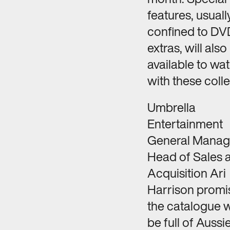
features, usuall
confined to DV
extras, will also
available to wa
with these colle
Umbrella
Entertainment
General Manag
Head of Sales 
Acquisition Ari
Harrison promi
the catalogue 
be full of Aussi