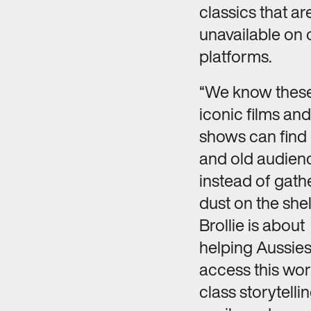
classics that ar
unavailable on 
platforms.
“We know thes
iconic films an
shows can find
and old audien
instead of gath
dust on the shel
Brollie is about
helping Aussies
access this wor
class storytelli