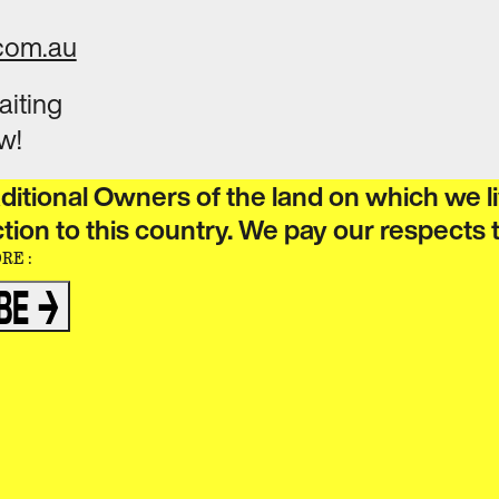
.com.au
aiting
w!
ditional Owners of the land on which we 
‍‌ ‌‍‌‌‌‍ ‌‌‍‌‌‌‍ ‍‌ ‌​​‍‌‌​ ‌‌‌​​‍‌‌ ‌‍‍ ‌‍‌‌‌ ‍‌​‍‌‌​ ​ ‌​‌​​‍‌‌​ ​ ‌​‌​​‍‌‌​ ​‍​ ​‍​ ‌‌​ ​‌​ ​ ​ ‌‍​ ‍‌​ ​‌​ ​ ​ ​ ‌‍‌‍​ ‍​​ ‌​​ ​‌​‍‌‌​ ​‍​ ​‍​‍‌‌​ ‌‌‌​‌​​‍ ‍‌‍​ ‌‍‍​‌‍‍‌‌‍ ​‌‍‌​‌ ​‍‌‍‌‌‌‍ ‍​‍‌‌​ ‌‌‌​​‍‌‌ ‌‍‍ ‌‍‌‌‌ ‍‌​‍‌‌​ ​ ‌​‌​​‍‌‌​ ​ ‌​‌​​‍‌‌​ ​‍​ ​‍​ ‌‌‌‍‌​​ ​‍‌‍​‍​ ‌​​ ​‍‌‍‌‍​ ​‍​ ​​‌‍​‌‌‍‌​‌‍​ ​‍‌‌​ ​‍​ ​‍​‍‌‌​ ‌‌‌​‌​​‍ ‍‌ ‌​‌‍‌‌‌ ‍​‌ ‌​​ ‌‍​‍‌‍​‌‌ ​ ‌‍‌‌‌‌‌‌‌ ​‍‌‍ ​​ ‌‌‍‍​‌ ‌​‌ ‌​‌ ​​‌ ​ ​‍‌‌​ ​ ‌​​‌​‍‌‌​ ​‍‌​‌‍​‍‌‌​ ​‍‌​‌‍‌ ‌‌‌‍ ‌‌‍​‍‌ ​‍‌‍‌‌‌‍ ​‌‍ ​‌‍​‌​‍ ‍‌ ​ ‌‍​‌‌‍ ‍‌‍‍‌‌ ‌​‌ ‍‌​‍ ‍‌ ​ ‌ ‌​‌ ‌‌‌‍‌​‌‍‍‌‌‍ ​‍‌‍‌‍‍‌‌‍‌​​ ‌‌ ​ ‌‍‍‌‌ ‌​‌‍‌‌‌‌​ ‌‍‌‌‌ ‌​‌ ‌​‌‍‍‌‌‍ ‍‌‍‌ ‌ ​ ​‍‌‍‌ ‌​‌ ‍‌‌ ​​‌‍‌‌​ ‌‌ ​ ‌‍‍‌‌ ‌​‌‍‌‌‌‌​ ‌‍‌‌‌ ‌​‌ ‌​‌‍‍‌‌‍ ‍‌‍‌ ‌ ​ ​‍‌‍‌ ​​‌‍​‌‌ ‌​‌‍‍​​ ‌‌‍‌
 ​​‌‍‌‌‌‍​ ‌ ‌​‌‍‍‌‌ ‌‍‌‍‌‌​ ‌‌ ​​‌ ‌‌‌‍​‍‌‍ ​‌‍‍‌‌ ​ ‌‍‍​‌‍‌‌‌‍‌​​‍​‍‌ ‌
IBE
→