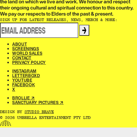
the land on which we live and work. We honour and respect
their ongoing cultural and spiritual connection to this country.
We pay our respects to Elders of the past & present.​​​​‌ ‍ ​‍​‍‌‍ ‌ ​‍‌‍‍‌‌‍‌ ‌‍‍‌‌‍ ‍​‍​‍​ ‍‍​‍​‍‌ ​ ‌‍​‌‌‍ ‍‌‍‍‌‌ ‌​‌ ‍‌​‍ ‍‌‍‍‌‌‍ ​‍​‍​‍ ​​‍​‍‌‍‍​‌ ​‍‌‍‌‌‌‍‌‍​‍​‍​ ‍‍​‍​‍‌‍‍​‌ ‌​‌ ‌​‌ ​​‌ ​ ​ ‍‍​‍ ​‍ ‌ ‌‌‌‍ ‌‌‍​‍‌ ​‍‌‍‌‌‌‍ ​‌‍ ​‌‍​‌​‍ ‍‌ ​ ‌‍​‌‌‍ ‍‌‍‍‌‌ ‌​‌ ‍‌​‍ ‍‌ ​ ‌ ‌​‌ ‌‌‌‍‌​‌‍‍‌‌‍ ​‍ ‌‍‍‌‌‍ ‍‌ ‌​‌‍‌‌‌‍ ‍‌ ‌​​‍ ‌‍‌‌‌‍‌​‌‍‍‌‌ ‌​​‍ ‌‍ ‌‌‍ ‌‍‌​‌‍‌‌​ ‌‌ ​​‌ ​‍‌‍‌‌‌ ​ ‌‍‌‌‌‍ ‍‌ ‌​‌‍​‌‌ ‌​‌‍‍‌‌‍ ‌‍ ‍​ ‍ ‌‍‍‌‌‍‌​​ ‌‌ ​ ‌‍‍‌‌ ‌​‌‍‌‌‌‌​ ‌‍‌‌‌ ‌​‌ ‌​‌‍‍‌‌‍ ‍‌‍‌ ‌ ​ ​ ‍ ‌ ‌​‌ ‍‌‌ ​​‌‍‌‌​ ‌‌ ​ ‌‍‍‌‌ ‌​‌‍‌‌‌‌​ ‌‍‌‌‌ ‌​‌ ‌​‌‍‍‌‌‍ ‍‌‍‌ ‌ ​ ​ ‍ ‌ ​​‌‍​‌‌ ‌​‌‍‍​​ ‌‌‍‌‍‌‍ ‌‍ ‌ ‌​‌‍‌‌‌ ​‍‌​​‌‌‍​ ‌‍‍ ‌‍ ‍‌‍ ‌ ‌ ‌‍ ​‌‍‌‌‌‍‌​‌‍‌ ‌‍‌‌‌‍ ‌‌‍‌‌‌‍ ‍‌ ‌​​‍‌‌​ ‌‌‌​​‍‌‌ ‌‍‍ ‌‍‌‌‌ ‍‌​‍‌‌​ ​ ‌​‌​​‍‌‌​ ​ ‌​‌​​‍‌‌​ ​‍​ ​‍​ ‌‌​ ​‌​ ​ ​ ‌‍​ ‍‌​ ​‌​ ​ ​ ​ ‌‍‌‍​ ‍​​ ‌​​ ​‌​‍‌‌​ ​‍​ ​‍​‍‌‌​ ‌‌‌​‌​​‍ ‍‌‍​ ‌‍‍​‌‍‍‌‌‍ ​‌‍‌​‌ ​‍‌‍‌‌‌‍ ‍​‍‌‌​ ‌‌‌​​‍‌‌ ‌‍‍ ‌‍‌‌‌ ‍‌​‍‌‌​ ​ ‌​‌​​‍‌‌​ ​ ‌​‌​​‍‌‌​ ​‍​ ​‍​ ‌‌‌‍‌​​ ​‍‌‍​‍​ ‌​​ ​‍‌‍‌‍​ ​‍​ ​​‌‍​‌‌‍‌​‌‍​ ​‍‌‌​ ​‍​ ​‍​‍‌‌​ ‌‌‌​‌​​‍ ‍‌ ‌​‌‍‌‌‌ ‍​‌ ‌​​ ‌‍​‍‌‍​‌‌ ​ ‌‍‌‌‌‌‌‌‌ ​‍‌‍ ​​ ‌‌‍‍​‌ ‌​‌ ‌​‌ ​​‌ ​ ​‍‌‌​ ​ ‌​​‌​‍‌‌​ ​‍‌​‌‍​‍‌‌​ ​‍‌​‌‍‌ ‌‌‌‍ ‌‌‍​‍‌ ​‍‌‍‌‌‌‍ ​‌‍ ​‌‍​‌​‍ ‍‌ ​ ‌‍​‌‌‍ ‍‌‍‍‌‌ ‌​‌ ‍‌​‍ ‍‌ ​ ‌ ‌​‌ ‌‌‌‍‌​‌‍‍‌‌‍ ​‍‌‍‌‍‍‌‌‍‌​​ ‌‌ ​ ‌‍‍‌‌ ‌​‌‍‌‌‌‌​ ‌‍‌‌‌ ‌​‌ ‌​‌‍‍‌‌‍ ‍‌‍‌ ‌ ​ ​‍‌‍‌ ‌​‌ ‍‌‌ ​​‌‍‌‌​ ‌‌ ​ ‌‍‍‌‌ ‌​‌‍‌‌‌‌​ ‌‍‌‌‌ ‌​‌ ‌​‌‍‍‌‌‍ ‍‌‍‌ ‌ ​ ​‍‌‍‌ ​​‌‍​‌‌ ‌​‌‍‍​​ ‌‌‍‌‍‌‍ ‌‍ ‌ ‌​‌‍‌‌‌ ​‍‌​​‌‌‍​ ‌‍‍ ‌‍ ‍‌‍ ‌ ‌ ‌‍ ​‌‍‌‌‌‍‌​‌‍‌ ‌‍‌‌‌‍ ‌‌‍‌‌‌‍ ‍‌ ‌​​‍‌‌​ ‌‌‌​​‍‌‌ ‌‍‍ ‌‍‌‌‌ ‍‌​‍‌‌​ ​ ‌​‌​​‍‌‌​ ​ ‌​‌​​‍‌‌​ ​‍​ ​‍​ ‌‌​ ​‌​ ​ ​ ‌‍​ ‍‌​ ​‌​ ​ ​ ​ ‌‍‌‍​ ‍​​ ‌​​ ​‌​‍‌‌​ ​‍​ ​‍​‍‌‌​ ‌‌‌​‌​​‍ ‍‌‍​ ‌‍‍​‌‍‍‌‌‍ ​‌‍‌​‌ ​‍‌‍‌‌‌‍ ‍​‍‌‌​ ‌‌‌​​‍‌‌ ‌‍‍ ‌‍‌‌‌ ‍‌​‍‌‌​ ​ ‌​‌​​‍‌‌​ ​ ‌​‌​​‍‌‌​ ​‍​ ​‍​ ‌‌‌‍‌​​ ​‍‌‍​‍​ ‌​​ ​‍‌‍‌‍​ ​‍​ ​​‌‍​‌‌‍‌​‌‍​ ​‍‌‌​ ​‍​ ​‍​‍‌‌​ ‌‌‌​‌​​‍ ‍‌ ‌​‌‍‌‌‌ ‍​‌ ‌​​‍‌‍‌ ​​‌‍‌‌‌ ​‍‌ ​ ‌ ​​‌‍‌‌‌‍​ ‌ ‌​‌‍‍‌‌ ‌‍‌‍‌‌​ ‌‌ ​​‌ ‌‌‌‍​‍‌‍ ​‌‍‍‌‌ ​ ‌‍‍​‌‍‌‌‌‍‌​​‍​‍‌ ‌
SIGN UP FOR LATEST RELEASES, NEWS, MERCH & MORE:​​​​‌ ‍ ​‍​‍‌‍ ‌ ​‍‌‍‍‌‌‍‌ ‌‍‍‌‌‍ ‍​‍​‍​ ‍‍​‍​‍‌ ​ ‌‍​‌‌‍ ‍‌‍‍‌‌ ‌​‌ ‍‌​‍ ‍‌‍‍‌‌‍ ​‍​‍​‍ ​​‍​‍‌‍‍​‌ ​‍‌‍‌‌‌‍‌‍​‍​‍​ ‍‍​‍​‍‌‍‍​‌ ‌​‌ ‌​‌ ​​‌ ​ ​ ‍‍​‍ ​‍ ‌ ‌‌‌‍ ‌‌‍​‍‌ ​‍‌‍‌‌‌‍ ​‌‍ ​‌‍​‌​‍ ‍‌ ​ ‌‍​‌‌‍ ‍‌‍‍‌‌ ‌​‌ ‍‌​‍ ‍‌ ​ ‌ ‌​‌ ‌‌‌‍‌​‌‍‍‌‌‍ ​‍ ‌‍‍‌‌‍ ‍‌ ‌​‌‍‌‌‌‍ ‍‌ ‌​​‍ ‌‍‌‌‌‍‌​‌‍‍‌‌ ‌​​‍ ‌‍ ‌‌‍ ‌‍‌​‌‍‌‌​ ‌‌ ​​‌ ​‍‌‍‌‌‌ ​ ‌‍‌‌‌‍ ‍‌ ‌​‌‍​‌‌ ‌​‌‍‍‌‌‍ ‌‍ ‍​ ‍ ‌‍‍‌‌‍‌​​ ‌‌ ​ ‌‍‍‌‌ ‌​‌‍‌‌‌‌​ ‌‍‌‌‌ ‌​‌ ‌​‌‍‍‌‌‍ ‍‌‍‌ ‌ ​ ​ ‍ ‌ ‌​‌ ‍‌‌ ​​‌‍‌‌​ ‌‌ ​ ‌‍‍‌‌ ‌​‌‍‌‌‌‌​ ‌‍‌‌‌ ‌​‌ ‌​‌‍‍‌‌‍ ‍‌‍‌ ‌ ​ ​ ‍ ‌ ​​‌‍​‌‌ ‌​‌‍‍​​ ‌‌ ​ ‌ ‌‌‌‍​‍‌ ​ ‌‍​ ‌ ​‍‌‍‍‌‌‍​‍‌‍‌‌‌‌‌​‌‍‌‌‌ ‍​‌ ‌​​ ‌‍​‍‌‍​‌‌ ​ ‌‍‌‌‌‌‌‌‌ ​‍‌‍ ​​ ‌‌‍‍​‌ ‌​‌ ‌​‌ ​​‌ ​ ​‍‌‌​ ​ ‌​​‌​‍‌‌​ ​‍‌​‌‍​‍‌‌​ ​‍‌​‌‍‌ ‌‌‌‍ ‌‌‍​‍‌ ​‍‌‍‌‌‌‍ ​‌‍ ​‌‍​‌​‍ ‍‌ ​ ‌‍​‌‌‍ ‍‌‍‍‌‌ ‌​‌ ‍‌​‍ ‍‌ ​ ‌ ‌​‌ ‌‌‌‍‌​‌‍‍‌‌‍ ​‍‌‍‌‍‍‌‌‍‌​​ ‌‌ ​ ‌‍‍‌‌ ‌​‌‍‌‌‌‌​ ‌‍‌‌‌ ‌​‌ ‌​‌‍‍‌‌‍ ‍‌‍‌ ‌ ​ ​‍‌‍‌ ‌​‌ ‍‌‌ ​​‌‍‌‌​ ‌‌ ​ ‌‍‍‌‌ ‌​‌‍‌‌‌‌​ ‌‍‌‌‌ ‌​‌ ‌​‌‍‍‌‌‍ ‍‌‍‌ ‌ ​ ​‍‌‍‌ ​​‌‍​‌‌ ‌​‌‍‍​​ ‌‌ ​ ‌ ‌‌‌‍​‍‌ ​ ‌‍​ ‌ ​‍‌‍‍‌‌‍​‍‌‍‌‌‌‌‌​‌‍‌‌‌ ‍​‌ ‌​​‍‌‍‌ ​​‌‍‌‌‌ ​‍‌ ​ ‌ ​​‌‍‌‌‌‍​ ‌ ‌​‌‍‍‌‌ ‌‍‌‍‌‌​ ‌‌ ​​‌ ‌‌‌‍​‍‌‍ ​‌‍‍‌‌ ​ ‌‍‍​‌‍‌‌‌‍‌​​‍​‍‌ ‌
→
ABOUT​​​​‌ ‍ ​‍​‍‌‍ ‌ ​‍‌‍‍‌‌‍‌ ‌‍‍‌‌‍ ‍​‍​‍​ ‍‍​‍​‍‌ ​ ‌‍​‌‌‍ ‍‌‍‍‌‌ ‌​‌ ‍‌​‍ ‍‌‍‍‌‌‍ ​‍​‍​‍ ​​‍​‍‌‍‍​‌ ​‍‌‍‌‌‌‍‌‍​‍​‍​ ‍‍​‍​‍‌‍‍​‌ ‌​‌ ‌​‌ ​​‌ ​ ​ ‍‍​‍ ​‍ ‌ ‌‌‌‍ ‌‌‍​‍‌ ​‍‌‍‌‌‌‍ ​‌‍ ​‌‍​‌​‍ ‍‌ ​ ‌‍​‌‌‍ ‍‌‍‍‌‌ ‌​‌ ‍‌​‍ ‍‌ ​ ‌ ‌​‌ ‌‌‌‍‌​‌‍‍‌‌‍ ​‍ ‌‍‍‌‌‍ ‍‌ ‌​‌‍‌‌‌‍ ‍‌ ‌​​‍ ‌‍‌‌‌‍‌​‌‍‍‌‌ ‌​​‍ ‌‍ ‌‌‍ ‌‍‌​‌‍‌‌​ ‌‌ ​​‌ ​‍‌‍‌‌‌ ​ ‌‍‌‌‌‍ ‍‌ ‌​‌‍​‌‌ ‌​‌‍‍‌‌‍ ‌‍ ‍​ ‍ ‌‍‍‌‌‍‌​​ ‌‌ ​ ‌‍‍‌‌ ‌​‌‍‌‌‌‌​ ‌‍‌‌‌ ‌​‌ ‌​‌‍‍‌‌‍ ‍‌‍‌ ‌ ​ ​ ‍ ‌ ‌​‌ ‍‌‌ ​​‌‍‌‌​ ‌‌ ​ ‌‍‍‌‌ ‌​‌‍‌‌‌‌​ ‌‍‌‌‌ ‌​‌ ‌​‌‍‍‌‌‍ ‍‌‍‌ ‌ ​ ​ ‍ ‌ ​​‌‍​‌‌ ‌​‌‍‍​​ ‌‌‍‌‍‌‍ ‌‍ ‌ ‌​‌‍‌‌‌ ​‍‌​ ‌‌‍‌‌‌‍ ‍‌ ‌‌​‍‌‌​ ‌‌‌​​‍‌‌ ‌‍‍ ‌‍‌‌‌ ‍‌​‍‌‌​ ​ ‌​‌​​‍‌‌​ ​ ‌​‌​​‍‌‌​ ​‍​ ​‍​ ​‍​ ​​​ ​‌​ ​​​ ​ ​ ​​​ ​‍​ ​ ​‍ ‌​ ‌​​ ‌​​ ‌​‌‍‌‌​‍ ‌​ ‌​‌‍​‌‌‍​‍​ ​‌​‍ ‌‌‍​‍​ ‍‌‌‍​‌​ ‌‌​‍ ‌​ ‌‍​ ​​​ ‍​​ ‌ ‌‍‌‌​ ​​​ ​ ​ ‍‌‌‍​‌‌‍‌​​ ​‍​ ​ ​‍‌‌​ ​‍​ ​‍​‍‌‌​ ‌‌‌​‌​​‍ ‍‌ ‌​‌‍‍‌‌ ‌​‌‍ ​‌‍‌‌​ ‌‍​‍‌‍​‌‌ ​ ‌‍‌‌‌‌‌‌‌ ​‍‌‍ ​​ ‌‌‍‍​‌ ‌​‌ ‌​‌ ​​‌ ​ ​‍‌‌​ ​ ‌​​‌​‍‌‌​ ​‍‌​‌‍​‍‌‌​ ​‍‌​‌‍‌ ‌‌‌‍ ‌‌‍​‍‌ ​‍‌‍‌‌‌‍ ​‌‍ ​‌‍​‌​‍ ‍‌ ​ ‌‍​‌‌‍ ‍‌‍‍‌‌ ‌​‌ ‍‌​‍ ‍‌ ​ ‌ ‌​‌ ‌‌‌‍‌​‌‍‍‌‌‍ ​‍‌‍‌‍‍‌‌‍‌​​ ‌‌ ​ ‌‍‍‌‌ ‌​‌‍‌‌‌‌​ ‌‍‌‌‌ ‌​‌ ‌​‌‍‍‌‌‍ ‍‌‍‌ ‌ ​ ​‍‌‍‌ ‌​‌ ‍‌‌ ​​‌‍‌‌​ ‌‌ ​ ‌‍‍‌‌ ‌​‌‍‌‌‌‌​ ‌‍‌‌‌ ‌​‌ ‌​‌‍‍‌‌‍ ‍‌‍‌ ‌ ​ ​‍‌‍‌ ​​‌‍​‌‌ ‌​‌‍‍​​ ‌‌‍‌‍‌‍ ‌‍ ‌ ‌​‌‍‌‌‌ ​‍‌​ ‌‌‍‌‌‌‍ ‍‌ ‌‌​‍‌‌​ ‌‌‌​​‍‌‌ ‌‍‍ ‌‍‌‌‌ ‍‌​‍‌‌​ ​ ‌​‌​​‍‌‌​ ​ ‌​‌​​‍‌‌​ ​‍​ ​‍​ ​‍​ ​​​ ​‌​ ​​​ ​ ​ ​​​ ​‍​ ​ ​‍ ‌​ ‌​​ ‌​​ ‌​‌‍‌‌​‍ ‌​ ‌​‌‍​‌‌‍​‍​ ​‌​‍ ‌‌‍​‍​ ‍‌‌‍​‌​ ‌‌​‍ ‌​ ‌‍​ ​​​ ‍​​ ‌ ‌‍‌‌​ ​​​ ​ ​ ‍‌‌‍​‌‌‍‌​​ ​‍​ ​ ​‍‌‌​ ​‍​ ​‍​‍‌‌​ ‌‌‌​‌​​‍ ‍‌ ‌​‌‍‍‌‌ ‌​‌‍ ​‌‍‌‌​‍‌‍‌ ​​‌‍‌‌‌ ​‍‌ ​ ‌ ​​‌‍‌‌‌‍​ ‌ ‌​‌‍‍‌‌ ‌‍‌‍‌‌​ ‌‌ ​​‌ ‌‌‌‍​‍‌‍ ​‌‍‍‌‌ ​ ‌‍‍​‌‍‌‌‌‍‌​​‍​‍‌ ‌
SCREENINGS​​​​‌ ‍ ​‍​‍‌‍ ‌ ​‍‌‍‍‌‌‍‌ ‌‍‍‌‌‍ ‍​‍​‍​ ‍‍​‍​‍‌ ​ ‌‍​‌‌‍ ‍‌‍‍‌‌ ‌​‌ ‍‌​‍ ‍‌‍‍‌‌‍ ​‍​‍​‍ ​​‍​‍‌‍‍​‌ ​‍‌‍‌‌‌‍‌‍​‍​‍​ ‍‍​‍​‍‌‍‍​‌ ‌​‌ ‌​‌ ​​‌ ​ ​ ‍‍​‍ ​‍ ‌ ‌‌‌‍ ‌‌‍​‍‌ ​‍‌‍‌‌‌‍ ​‌‍ ​‌‍​‌​‍ ‍‌ ​ ‌‍​‌‌‍ ‍‌‍‍‌‌ ‌​‌ ‍‌​‍ ‍‌ ​ ‌ ‌​‌ ‌‌‌‍‌​‌‍‍‌‌‍ ​‍ ‌‍‍‌‌‍ ‍‌ ‌​‌‍‌‌‌‍ ‍‌ ‌​​‍ ‌‍‌‌‌‍‌​‌‍‍‌‌ ‌​​‍ ‌‍ ‌‌‍ ‌‍‌​‌‍‌‌​ ‌‌ ​​‌ ​‍‌‍‌‌‌ ​ ‌‍‌‌‌‍ ‍‌ ‌​‌‍​‌‌ ‌​‌‍‍‌‌‍ ‌‍ ‍​ ‍ ‌‍‍‌‌‍‌​​ ‌‌ ​ ‌‍‍‌‌ ‌​‌‍‌‌‌‌​ ‌‍‌‌‌ ‌​‌ ‌​‌‍‍‌‌‍ ‍‌‍‌ ‌ ​ ​ ‍ ‌ ‌​‌ ‍‌‌ ​​‌‍‌‌​ ‌‌ ​ ‌‍‍‌‌ ‌​‌‍‌‌‌‌​ ‌‍‌‌‌ ‌​‌ ‌​‌‍‍‌‌‍ ‍‌‍‌ ‌ ​ ​ ‍ ‌ ​​‌‍​‌‌ ‌​‌‍‍​​ ‌‌‍‌‍‌‍ ‌‍ ‌ ‌​‌‍‌‌‌ ​‍‌​ ‌‌‍‌‌‌‍ ‍‌ ‌‌​‍‌‌​ ‌‌‌​​‍‌‌ ‌‍‍ ‌‍‌‌‌ ‍‌​‍‌‌​ ​ ‌​‌​​‍‌‌​ ​ ‌​‌​​‍‌‌​ ​‍​ ​‍‌‍‌​​ ‍​​ ​‍‌‍‌​‌‍​‍​ ‍​​ ‍‌​ ​ ​ ​‍​ ​‌​ ​‌‌‍​‌​‍‌‌​ ​‍​ ​‍​‍‌‌​ ‌‌‌​‌​​‍ ‍‌ ‌​‌‍‍‌‌ ‌​‌‍ ​‌‍‌‌​ ‌‍​‍‌‍​‌‌ ​ ‌‍‌‌‌‌‌‌‌ ​‍‌‍ ​​ ‌‌‍‍​‌ ‌​‌ ‌​‌ ​​‌ ​ ​‍‌‌​ ​ ‌​​‌​‍‌‌​ ​‍‌​‌‍​‍‌‌​ ​‍‌​‌‍‌ ‌‌‌‍ ‌‌‍​‍‌ ​‍‌‍‌‌‌‍ ​‌‍ ​‌‍​‌​‍ ‍‌ ​ ‌‍​‌‌‍ ‍‌‍‍‌‌ ‌​‌ ‍‌​‍ ‍‌ ​ ‌ ‌​‌ ‌‌‌‍‌​‌‍‍‌‌‍ ​‍‌‍‌‍‍‌‌‍‌​​ ‌‌ ​ ‌‍‍‌‌ ‌​‌‍‌‌‌‌​ ‌‍‌‌‌ ‌​‌ ‌​‌‍‍‌‌‍ ‍‌‍‌ ‌ ​ ​‍‌‍‌ ‌​‌ ‍‌‌ ​​‌‍‌‌​ ‌‌ ​ ‌‍‍‌‌ ‌​‌‍‌‌‌‌​ ‌‍‌‌‌ ‌​‌ ‌​‌‍‍‌‌‍ ‍‌‍‌ ‌ ​ ​‍‌‍‌ ​​‌‍​‌‌ ‌​‌‍‍​​ ‌‌‍‌‍‌‍ ‌‍ ‌ ‌​‌‍‌‌‌ ​‍‌​ ‌‌‍‌‌‌‍ ‍‌ ‌‌​‍‌‌​ ‌‌‌​​‍‌‌ ‌‍‍ ‌‍‌‌‌ ‍‌​‍‌‌​ ​ ‌​‌​​‍‌‌​ ​ ‌​‌​​‍‌‌​ ​‍​ ​‍‌‍‌​​ ‍​​ ​‍‌‍‌​‌‍​‍​ ‍​​ ‍‌​ ​ ​ ​‍​ ​‌​ ​‌‌‍​‌​‍‌‌​ ​‍​ ​‍​‍‌‌​ ‌‌‌​‌​​‍ ‍‌ ‌​‌‍‍‌‌ ‌​‌‍ ​‌‍‌‌​‍‌‍‌ ​​‌‍‌‌‌ ​‍‌ ​ ‌ ​​‌‍‌‌‌‍​ ‌ ‌​‌‍‍‌‌ ‌‍‌‍‌‌​ ‌‌ ​​‌ ‌‌‌‍​‍‌‍ ​‌‍‍‌‌ ​ ‌‍‍​‌‍‌‌‌‍‌​​‍​‍‌ ‌
WORLD SALES​​​​‌ ‍ ​‍​‍‌‍ ‌ ​‍‌‍‍‌‌‍‌ ‌‍‍‌‌‍ ‍​‍​‍​ ‍‍​‍​‍‌ ​ ‌‍​‌‌‍ ‍‌‍‍‌‌ ‌​‌ ‍‌​‍ ‍‌‍‍‌‌‍ ​‍​‍​‍ ​​‍​‍‌‍‍​‌ ​‍‌‍‌‌‌‍‌‍​‍​‍​ ‍‍​‍​‍‌‍‍​‌ ‌​‌ ‌​‌ ​​‌ ​ ​ ‍‍​‍ ​‍ ‌ ‌‌‌‍ ‌‌‍​‍‌ ​‍‌‍‌‌‌‍ ​‌‍ ​‌‍​‌​‍ ‍‌ ​ ‌‍​‌‌‍ ‍‌‍‍‌‌ ‌​‌ ‍‌​‍ ‍‌ ​ ‌ ‌​‌ ‌‌‌‍‌​‌‍‍‌‌‍ ​‍ ‌‍‍‌‌‍ ‍‌ ‌​‌‍‌‌‌‍ ‍‌ ‌​​‍ ‌‍‌‌‌‍‌​‌‍‍‌‌ ‌​​‍ ‌‍ ‌‌‍ ‌‍‌​‌‍‌‌​ ‌‌ ​​‌ ​‍‌‍‌‌‌ ​ ‌‍‌‌‌‍ ‍‌ ‌​‌‍​‌‌ ‌​‌‍‍‌‌‍ ‌‍ ‍​ ‍ ‌‍‍‌‌‍‌​​ ‌‌ ​ ‌‍‍‌‌ ‌​‌‍‌‌‌‌​ ‌‍‌‌‌ ‌​‌ ‌​‌‍‍‌‌‍ ‍‌‍‌ ‌ ​ ​ ‍ ‌ ‌​‌ ‍‌‌ ​​‌‍‌‌​ ‌‌ ​ ‌‍‍‌‌ ‌​‌‍‌‌‌‌​ ‌‍‌‌‌ ‌​‌ ‌​‌‍‍‌‌‍ ‍‌‍‌ ‌ ​ ​ ‍ ‌ ​​‌‍​‌‌ ‌​‌‍‍​​ ‌‌‍‌‍‌‍ ‌‍ ‌ ‌​‌‍‌‌‌ ​‍‌​ ‌‌‍‌‌‌‍ ‍‌ ‌‌​‍‌‌​ ‌‌‌​​‍‌‌ ‌‍‍ ‌‍‌‌‌ ‍‌​‍‌‌​ ​ ‌​‌​​‍‌‌​ ​ ‌​‌​​‍‌‌​ ​‍​ ​‍​ ​‌​ ​​​ ​ ​ ‍​​ ​‌​ ​​​ ​‍​ ‌​​‍ ‌‌‍​‌‌‍‌​‌‍‌​‌‍​ ​‍ ‌​ ‌​​ ‍‌​ ​ ​ ‌​​‍ ‌‌‍​‌​ ​‌​ ‌​‌‍​ ​‍ ‌‌‍‌‌​ ​‌​ ‌‍​ ‌‌​ ​ ​ ‍‌​ ‍​​ ‌‍‌‍‌‍‌‍​ ‌‍‌‌​ ​‍​‍‌‌​ ​‍​ ​‍​‍‌‌​ ‌‌‌​‌​​‍ ‍‌ ‌​‌‍‍‌‌ ‌​‌‍ ​‌‍‌‌​ ‌‍​‍‌‍​‌‌ ​ ‌‍‌‌‌‌‌‌‌ ​‍‌‍ ​​ ‌‌‍‍​‌ ‌​‌ ‌​‌ ​​‌ ​ ​‍‌‌​ ​ ‌​​‌​‍‌‌​ ​‍‌​‌‍​‍‌‌​ ​‍‌​‌‍‌ ‌‌‌‍ ‌‌‍​‍‌ ​‍‌‍‌‌‌‍ ​‌‍ ​‌‍​‌​‍ ‍‌ ​ ‌‍​‌‌‍ ‍‌‍‍‌‌ ‌​‌ ‍‌​‍ ‍‌ ​ ‌ ‌​‌ ‌‌‌‍‌​‌‍‍‌‌‍ ​‍‌‍‌‍‍‌‌‍‌​​ ‌‌ ​ ‌‍‍‌‌ ‌​‌‍‌‌‌‌​ ‌‍‌‌‌ ‌​‌ ‌​‌‍‍‌‌‍ ‍‌‍‌ ‌ ​ ​‍‌‍‌ ‌​‌ ‍‌‌ ​​‌‍‌‌​ ‌‌ ​ ‌‍‍‌‌ ‌​‌‍‌‌‌‌​ ‌‍‌‌‌ ‌​‌ ‌​‌‍‍‌‌‍ ‍‌‍‌ ‌ ​ ​‍‌‍‌ ​​‌‍​‌‌ ‌​‌‍‍​​ ‌‌‍‌‍‌‍ ‌‍ ‌ ‌​‌‍‌‌‌ ​‍‌​ ‌‌‍‌‌‌‍ ‍‌ ‌‌​‍‌‌​ ‌‌‌​​‍‌‌ ‌‍‍ ‌‍‌‌‌ ‍‌​‍‌‌​ ​ ‌​‌​​‍‌‌​ ​ ‌​‌​​‍‌‌​ ​‍​ ​‍​ ​‌​ ​​​ ​ ​ ‍​​ ​‌​ ​​​ ​‍​ ‌​​‍ ‌‌‍​‌‌‍‌​‌‍‌​‌‍​ ​‍ ‌​ ‌​​ ‍‌​ ​ ​ ‌​​‍ ‌‌‍​‌​ ​‌​ ‌​‌‍​ ​‍ ‌‌‍‌‌​ ​‌​ ‌‍​ ‌‌​ ​ ​ ‍‌​ ‍​​ ‌‍‌‍‌‍‌‍​ ‌‍‌‌​ ​‍​‍‌‌​ ​‍​ ​‍​‍‌‌​ ‌‌‌​‌​​‍ ‍‌ ‌​‌‍‍‌‌ ‌​‌‍ ​‌‍‌‌​‍‌‍‌ ​​‌‍‌‌‌ ​‍‌ ​ ‌ ​​‌‍‌‌‌‍​ ‌ ‌​‌‍‍‌‌ ‌‍‌‍‌‌​ ‌‌ ​​‌ ‌‌‌‍​‍‌‍ ​‌‍‍‌‌ ​ ‌‍‍​‌‍‌‌‌‍‌​​‍​‍‌ ‌
CONTACT​​​​‌ ‍ ​‍​‍‌‍ ‌ ​‍‌‍‍‌‌‍‌ ‌‍‍‌‌‍ ‍​‍​‍​ ‍‍​‍​‍‌ ​ ‌‍​‌‌‍ ‍‌‍‍‌‌ ‌​‌ ‍‌​‍ ‍‌‍‍‌‌‍ ​‍​‍​‍ ​​‍​‍‌‍‍​‌ ​‍‌‍‌‌‌‍‌‍​‍​‍​ ‍‍​‍​‍‌‍‍​‌ ‌​‌ ‌​‌ ​​‌ ​ ​ ‍‍​‍ ​‍ ‌ ‌‌‌‍ ‌‌‍​‍‌ ​‍‌‍‌‌‌‍ ​‌‍ ​‌‍​‌​‍ ‍‌ ​ ‌‍​‌‌‍ ‍‌‍‍‌‌ ‌​‌ ‍‌​‍ ‍‌ ​ ‌ ‌​‌ ‌‌‌‍‌​‌‍‍‌‌‍ ​‍ ‌‍‍‌‌‍ ‍‌ ‌​‌‍‌‌‌‍ ‍‌ ‌​​‍ ‌‍‌‌‌‍‌​‌‍‍‌‌ ‌​​‍ ‌‍ ‌‌‍ ‌‍‌​‌‍‌‌​ ‌‌ ​​‌ ​‍‌‍‌‌‌ ​ ‌‍‌‌‌‍ ‍‌ ‌​‌‍​‌‌ ‌​‌‍‍‌‌‍ ‌‍ ‍​ ‍ ‌‍‍‌‌‍‌​​ ‌‌ ​ ‌‍‍‌‌ ‌​‌‍‌‌‌‌​ ‌‍‌‌‌ ‌​‌ ‌​‌‍‍‌‌‍ ‍‌‍‌ ‌ ​ ​ ‍ ‌ ‌​‌ ‍‌‌ ​​‌‍‌‌​ ‌‌ ​ ‌‍‍‌‌ ‌​‌‍‌‌‌‌​ ‌‍‌‌‌ ‌​‌ ‌​‌‍‍‌‌‍ ‍‌‍‌ ‌ ​ ​ ‍ ‌ ​​‌‍​‌‌ ‌​‌‍‍​​ ‌‌‍‌‍‌‍ ‌‍ ‌ ‌​‌‍‌‌‌ ​‍‌​ ‌‌‍‌‌‌‍ ‍‌ ‌‌​‍‌‌​ ‌‌‌​​‍‌‌ ‌‍‍ ‌‍‌‌‌ ‍‌​‍‌‌​ ​ ‌​‌​​‍‌‌​ ​ ‌​‌​​‍‌‌​ ​‍​ ​‍​ ​ ‌‍​ ​ ​‍​ ‌ ​ ‍​​ ‌​​ ‌​‌‍​‍​‍ ‌‌‍‌​‌‍‌‍‌‍​ ​ ‌‍​‍ ‌​ ‌​‌‍​‌‌‍​‍​ ​‍​‍ ‌‌‍​‌‌‍​‍​ ​​​ ‌​​‍ ‌‌‍‌‍​ ​​‌‍‌​​ ‌​​ ‌‌‌‍‌​​ ‍​​ ​‌‌‍​ ​ ‌‌‌‍​‌​ ‍​​‍‌‌​ ​‍​ ​‍​‍‌‌​ ‌‌‌​‌​​‍ ‍‌ ‌​‌‍‍‌‌ ‌​‌‍ ​‌‍‌‌​ ‌‍​‍‌‍​‌‌ ​ ‌‍‌‌‌‌‌‌‌ ​‍‌‍ ​​ ‌‌‍‍​‌ ‌​‌ ‌​‌ ​​‌ ​ ​‍‌‌​ ​ ‌​​‌​‍‌‌​ ​‍‌​‌‍​‍‌‌​ ​‍‌​‌‍‌ ‌‌‌‍ ‌‌‍​‍‌ ​‍‌‍‌‌‌‍ ​‌‍ ​‌‍​‌​‍ ‍‌ ​ ‌‍​‌‌‍ ‍‌‍‍‌‌ ‌​‌ ‍‌​‍ ‍‌ ​ ‌ ‌​‌ ‌‌‌‍‌​‌‍‍‌‌‍ ​‍‌‍‌‍‍‌‌‍‌​​ ‌‌ ​ ‌‍‍‌‌ ‌​‌‍‌‌‌‌​ ‌‍‌‌‌ ‌​‌ ‌​‌‍‍‌‌‍ ‍‌‍‌ ‌ ​ ​‍‌‍‌ ‌​‌ ‍‌‌ ​​‌‍‌‌​ ‌‌ ​ ‌‍‍‌‌ ‌​‌‍‌‌‌‌​ ‌‍‌‌‌ ‌​‌ ‌​‌‍‍‌‌‍ ‍‌‍‌ ‌ ​ ​‍‌‍‌ ​​‌‍​‌‌ ‌​‌‍‍​​ ‌‌‍‌‍‌‍ ‌‍ ‌ ‌​‌‍‌‌‌ ​‍‌​ ‌‌‍‌‌‌‍ ‍‌ ‌‌​‍‌‌​ ‌‌‌​​‍‌‌ ‌‍‍ ‌‍‌‌‌ ‍‌​‍‌‌​ ​ ‌​‌​​‍‌‌​ ​ ‌​‌​​‍‌‌​ ​‍​ ​‍​ ​ ‌‍​ ​ ​‍​ ‌ ​ ‍​​ ‌​​ ‌​‌‍​‍​‍ ‌‌‍‌​‌‍‌‍‌‍​ ​ ‌‍​‍ ‌​ ‌​‌‍​‌‌‍​‍​ ​‍​‍ ‌‌‍​‌‌‍​‍​ ​​​ ‌​​‍ ‌‌‍‌‍​ ​​‌‍‌​​ ‌​​ ‌‌‌‍‌​​ ‍​​ ​‌‌‍​ ​ ‌‌‌‍​‌​ ‍​​‍‌‌​ ​‍​ ​‍​‍‌‌​ ‌‌‌​‌​​‍ ‍‌ ‌​‌‍‍‌‌ ‌​‌‍ ​‌‍‌‌​‍‌‍‌ ​​‌‍‌‌‌ ​‍‌ ​ ‌ ​​‌‍‌‌‌‍​ ‌ ‌​‌‍‍‌‌ ‌‍‌‍‌‌​ ‌‌ ​​‌ ‌‌‌‍​‍‌‍ ​‌‍‍‌‌ ​ ‌‍‍​‌‍‌‌‌‍‌​​‍​‍‌ ‌
PRIVACY POLICY​​​​‌ ‍ ​‍​‍‌‍ ‌ ​‍‌‍‍‌‌‍‌ ‌‍‍‌‌‍ ‍​‍​‍​ ‍‍​‍​‍‌ ​ ‌‍​‌‌‍ ‍‌‍‍‌‌ ‌​‌ ‍‌​‍ ‍‌‍‍‌‌‍ ​‍​‍​‍ ​​‍​‍‌‍‍​‌ ​‍‌‍‌‌‌‍‌‍​‍​‍​ ‍‍​‍​‍‌‍‍​‌ ‌​‌ ‌​‌ ​​‌ ​ ​ ‍‍​‍ ​‍ ‌ ‌‌‌‍ ‌‌‍​‍‌ ​‍‌‍‌‌‌‍ ​‌‍ ​‌‍​‌​‍ ‍‌ ​ ‌‍​‌‌‍ ‍‌‍‍‌‌ ‌​‌ ‍‌​‍ ‍‌ ​ ‌ ‌​‌ ‌‌‌‍‌​‌‍‍‌‌‍ ​‍ ‌‍‍‌‌‍ ‍‌ ‌​‌‍‌‌‌‍ ‍‌ ‌​​‍ ‌‍‌‌‌‍‌​‌‍‍‌‌ ‌​​‍ ‌‍ ‌‌‍ ‌‍‌​‌‍‌‌​ ‌‌ ​​‌ ​‍‌‍‌‌‌ ​ ‌‍‌‌‌‍ ‍‌ ‌​‌‍​‌‌ ‌​‌‍‍‌‌‍ ‌‍ ‍​ ‍ ‌‍‍‌‌‍‌​​ ‌‌ ​ ‌‍‍‌‌ ‌​‌‍‌‌‌‌​ ‌‍‌‌‌ ‌​‌ ‌​‌‍‍‌‌‍ ‍‌‍‌ ‌ ​ ​ ‍ ‌ ‌​‌ ‍‌‌ ​​‌‍‌‌​ ‌‌ ​ ‌‍‍‌‌ ‌​‌‍‌‌‌‌​ ‌‍‌‌‌ ‌​‌ ‌​‌‍‍‌‌‍ ‍‌‍‌ ‌ ​ ​ ‍ ‌ ​​‌‍​‌‌ ‌​‌‍‍​​ ‌‌‍‌‍‌‍ ‌‍ ‌ ‌​‌‍‌‌‌ ​‍‌​ ‌‌‍‌‌‌‍ ‍‌ ‌‌​‍‌‌​ ‌‌‌​​‍‌‌ ‌‍‍ ‌‍‌‌‌ ‍‌​‍‌‌​ ​ ‌​‌​​‍‌‌​ ​ ‌​‌​​‍‌‌​ ​‍​ ​‍‌‍‌‍‌‍​‍‌‍​‌​ ‍​​ ‌‌​ ‍‌​ ‌‍​ ‍‌​‍ ‌​ ‌‌​ ​​​ ‌ ‌‍‌‍​‍ ‌​ ‌​​ ‌​​ ​‍‌‍​‌​‍ ‌​ ‍‌​ ‌‌‌‍‌‌​ ‌ ​‍ ‌‌‍‌‍‌‍‌‌​ ‍​​ ‌​‌‍‌​​ ​‌​ ‍‌​ ​‌​ ‌‌​ ‍​​ ​ ‌‍​‌​‍‌‌​ ​‍​ ​‍​‍‌‌​ ‌‌‌​‌​​‍ ‍‌ ‌​‌‍‍‌‌ ‌​‌‍ ​‌‍‌‌​ ‌‍​‍‌‍​‌‌ ​ ‌‍‌‌‌‌‌‌‌ ​‍‌‍ ​​ ‌‌‍‍​‌ ‌​‌ ‌​‌ ​​‌ ​ ​‍‌‌​ ​ ‌​​‌​‍‌‌​ ​‍‌​‌‍​‍‌‌​ ​‍‌​‌‍‌ ‌‌‌‍ ‌‌‍​‍‌ ​‍‌‍‌‌‌‍ ​‌‍ ​‌‍​‌​‍ ‍‌ ​ ‌‍​‌‌‍ ‍‌‍‍‌‌ ‌​‌ ‍‌​‍ ‍‌ ​ ‌ ‌​‌ ‌‌‌‍‌​‌‍‍‌‌‍ ​‍‌‍‌‍‍‌‌‍‌​​ ‌‌ ​ ‌‍‍‌‌ ‌​‌‍‌‌‌‌​ ‌‍‌‌‌ ‌​‌ ‌​‌‍‍‌‌‍ ‍‌‍‌ ‌ ​ ​‍‌‍‌ ‌​‌ ‍‌‌ ​​‌‍‌‌​ ‌‌ ​ ‌‍‍‌‌ ‌​‌‍‌‌‌‌​ ‌‍‌‌‌ ‌​‌ ‌​‌‍‍‌‌‍ ‍‌‍‌ ‌ ​ ​‍‌‍‌ ​​‌‍​‌‌ ‌​‌‍‍​​ ‌‌‍‌‍‌‍ ‌‍ ‌ ‌​‌‍‌‌‌ ​‍‌​ ‌‌‍‌‌‌‍ ‍‌ ‌‌​‍‌‌​ ‌‌‌​​‍‌‌ ‌‍‍ ‌‍‌‌‌ ‍‌​‍‌‌​ ​ ‌​‌​​‍‌‌​ ​ ‌​‌​​‍‌‌​ ​‍​ ​‍‌‍‌‍‌‍​‍‌‍​‌​ ‍​​ ‌‌​ ‍‌​ ‌‍​ ‍‌​‍ ‌​ ‌‌​ ​​​ ‌ ‌‍‌‍​‍ ‌​ ‌​​ ‌​​ ​‍‌‍​‌​‍ ‌​ ‍‌​ ‌‌‌‍‌‌​ ‌ ​‍ ‌‌‍‌‍‌‍‌‌​ ‍​​ ‌​‌‍‌​​ ​‌​ ‍‌​ ​‌​ ‌‌​ ‍​​ ​ ‌‍​‌​‍‌‌​ ​‍​ ​‍​‍‌‌​ ‌‌‌​‌​​‍ ‍‌ ‌​‌‍‍‌‌ ‌​‌‍ ​‌‍‌‌​‍‌‍‌ ​​‌‍‌‌‌ ​‍‌ ​ ‌ ​​‌‍‌‌‌‍​ ‌ ‌​‌‍‍‌‌ ‌‍‌‍‌‌​ ‌‌ ​​‌ ‌‌‌‍​‍‌‍ ​‌‍‍‌‌ ​ ‌‍‍​‌‍‌‌‌‍‌​​‍​‍‌ ‌
INSTAGRAM​​​​‌ ‍ ​‍​‍‌‍ ‌ ​‍‌‍‍‌‌‍‌ ‌‍‍‌‌‍ ‍​‍​‍​ ‍‍​‍​‍‌ ​ ‌‍​‌‌‍ ‍‌‍‍‌‌ ‌​‌ ‍‌​‍ ‍‌‍‍‌‌‍ ​‍​‍​‍ ​​‍​‍‌‍‍​‌ ​‍‌‍‌‌‌‍‌‍​‍​‍​ ‍‍​‍​‍‌‍‍​‌ ‌​‌ ‌​‌ ​​‌ ​ ​ ‍‍​‍ ​‍ ‌ ‌‌‌‍ ‌‌‍​‍‌ ​‍‌‍‌‌‌‍ ​‌‍ ​‌‍​‌​‍ ‍‌ ​ ‌‍​‌‌‍ ‍‌‍‍‌‌ ‌​‌ ‍‌​‍ ‍‌ ​ ‌ ‌​‌ ‌‌‌‍‌​‌‍‍‌‌‍ ​‍ ‌‍‍‌‌‍ ‍‌ ‌​‌‍‌‌‌‍ ‍‌ ‌​​‍ ‌‍‌‌‌‍‌​‌‍‍‌‌ ‌​​‍ ‌‍ ‌‌‍ ‌‍‌​‌‍‌‌​ ‌‌ ​​‌ ​‍‌‍‌‌‌ ​ ‌‍‌‌‌‍ ‍‌ ‌​‌‍​‌‌ ‌​‌‍‍‌‌‍ ‌‍ ‍​ ‍ ‌‍‍‌‌‍‌​​ ‌‌ ​ ‌‍‍‌‌ ‌​‌‍‌‌‌‌​ ‌‍‌‌‌ ‌​‌ ‌​‌‍‍‌‌‍ ‍‌‍‌ ‌ ​ ​ ‍ ‌ ‌​‌ ‍‌‌ ​​‌‍‌‌​ ‌‌ ​ ‌‍‍‌‌ ‌​‌‍‌‌‌‌​ ‌‍‌‌‌ ‌​‌ ‌​‌‍‍‌‌‍ ‍‌‍‌ ‌ ​ ​ ‍ ‌ ​​‌‍​‌‌ ‌​‌‍‍​​ ‌‌ ​ ‌‍ ‌‍​ ‌‍‍‌‌‍​‌‌‍ ​‌​ ​‌‍‍‌‌‍ ‍‌‍‍ ‌ ​ ​‍‌‌​ ‌‌‌​​‍‌‌ ‌‍‍ ‌‍‌‌‌ ‍‌​‍‌‌​ ​ ‌​‌​​‍‌‌​ ​ ‌​‌​​‍‌‌​ ​‍​ ​‍​ ‍​​ ​​​ ‌‌‌‍​‌​ ​​​ ‌​‌‍‌‌​ ‌ ​‍ ‌‌‍​‌​ ‍‌​ ​ ​ ​ ​‍ ‌​ ‌​​ ‌‌​ ‍‌‌‍​‍​‍ ‌‌‍​‌‌‍​‍‌‍‌​​ ‌‌​‍ ‌‌‍​‌‌‍​‍‌‍​‍‌‍‌‌‌‍​‍‌‍​‍​ ‍‌​ ​‌​ ‍‌​ ‌​​ ‌‍​ ‌‍​‍‌‌​ ​‍​ ​‍​‍‌‌​ ‌‌‌​‌​​‍ ‍‌ ‌​‌‍‍‌‌ ‌​‌‍ ​‌‍‌‌​ ‌‍​‍‌‍​‌‌ ​ ‌‍‌‌‌‌‌‌‌ ​‍‌‍ ​​ ‌‌‍‍​‌ ‌​‌ ‌​‌ ​​‌ ​ ​‍‌‌​ ​ ‌​​‌​‍‌‌​ ​‍‌​‌‍​‍‌‌​ ​‍‌​‌‍‌ ‌‌‌‍ ‌‌‍​‍‌ ​‍‌‍‌‌‌‍ ​‌‍ ​‌‍​‌​‍ ‍‌ ​ ‌‍​‌‌‍ ‍‌‍‍‌‌ ‌​‌ ‍‌​‍ ‍‌ ​ ‌ ‌​‌ ‌‌‌‍‌​‌‍‍‌‌‍ ​‍‌‍‌‍‍‌‌‍‌​​ ‌‌ ​ ‌‍‍‌‌ ‌​‌‍‌‌‌‌​ ‌‍‌‌‌ ‌​‌ ‌​‌‍‍‌‌‍ ‍‌‍‌ ‌ ​ ​‍‌‍‌ ‌​‌ ‍‌‌ ​​‌‍‌‌​ ‌‌ ​ ‌‍‍‌‌ ‌​‌‍‌‌‌‌​ ‌‍‌‌‌ ‌​‌ ‌​‌‍‍‌‌‍ ‍‌‍‌ ‌ ​ ​‍‌‍‌ ​​‌‍​‌‌ ‌​‌‍‍​​ ‌‌ ​ ‌‍ ‌‍​ ‌‍‍‌‌‍​‌‌‍ ​‌​ ​‌‍‍‌‌‍ ‍‌‍‍ ‌ ​ ​‍‌‌​ ‌‌‌​​‍‌‌ ‌‍‍ ‌‍‌‌‌ ‍‌​‍‌‌​ ​ ‌​‌​​‍‌‌​ ​ ‌​‌​​‍‌‌​ ​‍​ ​‍​ ‍​​ ​​​ ‌‌‌‍​‌​ ​​​ ‌​‌‍‌‌​ ‌ ​‍ ‌‌‍​‌​ ‍‌​ ​ ​ ​ ​‍ ‌​ ‌​​ ‌‌​ ‍‌‌‍​‍​‍ ‌‌‍​‌‌‍​‍‌‍‌​​ ‌‌​‍ ‌‌‍​‌‌‍​‍‌‍​‍‌‍‌‌‌‍​‍‌‍​‍​ ‍‌​ ​‌​ ‍‌​ ‌​​ ‌‍​ ‌‍​‍‌‌​ ​‍​ ​‍​‍‌‌​ ‌‌‌​‌​​‍ ‍‌ ‌​‌‍‍‌‌ ‌​‌‍ ​‌‍‌‌​‍‌‍‌ ​​‌‍‌‌‌ ​‍‌ ​ ‌ ​​‌‍‌‌‌‍​ ‌ ‌​‌‍‍‌‌ ‌‍‌‍‌‌​ ‌‌ ​​‌ ‌‌‌‍​‍‌‍ ​‌‍‍‌‌ ​ ‌‍‍​‌‍‌‌‌‍‌​​‍​‍‌ ‌
LETTERBOXD​​​​‌ ‍ ​‍​‍‌‍ ‌ ​‍‌‍‍‌‌‍‌ ‌‍‍‌‌‍ ‍​‍​‍​ ‍‍​‍​‍‌ ​ ‌‍​‌‌‍ ‍‌‍‍‌‌ ‌​‌ ‍‌​‍ ‍‌‍‍‌‌‍ ​‍​‍​‍ ​​‍​‍‌‍‍​‌ ​‍‌‍‌‌‌‍‌‍​‍​‍​ ‍‍​‍​‍‌‍‍​‌ ‌​‌ ‌​‌ ​​‌ ​ ​ ‍‍​‍ ​‍ ‌ ‌‌‌‍ ‌‌‍​‍‌ ​‍‌‍‌‌‌‍ ​‌‍ ​‌‍​‌​‍ ‍‌ ​ ‌‍​‌‌‍ ‍‌‍‍‌‌ ‌​‌ ‍‌​‍ ‍‌ ​ ‌ ‌​‌ ‌‌‌‍‌​‌‍‍‌‌‍ ​‍ ‌‍‍‌‌‍ ‍‌ ‌​‌‍‌‌‌‍ ‍‌ ‌​​‍ ‌‍‌‌‌‍‌​‌‍‍‌‌ ‌​​‍ ‌‍ ‌‌‍ ‌‍‌​‌‍‌‌​ ‌‌ ​​‌ ​‍‌‍‌‌‌ ​ ‌‍‌‌‌‍ ‍‌ ‌​‌‍​‌‌ ‌​‌‍‍‌‌‍ ‌‍ ‍​ ‍ ‌‍‍‌‌‍‌​​ ‌‌ ​ ‌‍‍‌‌ ‌​‌‍‌‌‌‌​ ‌‍‌‌‌ ‌​‌ ‌​‌‍‍‌‌‍ ‍‌‍‌ ‌ ​ ​ ‍ ‌ ‌​‌ ‍‌‌ ​​‌‍‌‌​ ‌‌ ​ ‌‍‍‌‌ ‌​‌‍‌‌‌‌​ ‌‍‌‌‌ ‌​‌ ‌​‌‍‍‌‌‍ ‍‌‍‌ ‌ ​ ​ ‍ ‌ ​​‌‍​‌‌ ‌​‌‍‍​​ ‌‌ ​ ‌‍ ‌‍​ ‌‍‍‌‌‍​‌‌‍ ​‌​ ​‌‍‍‌‌‍ ‍‌‍‍ ‌ ​ ​‍‌‌​ ‌‌‌​​‍‌‌ ‌‍‍ ‌‍‌‌‌ ‍‌​‍‌‌​ ​ ‌​‌​​‍‌‌​ ​ ‌​‌​​‍‌‌​ ​‍​ ​‍​ ​‌‌‍​‌‌‍​‌​ ‍‌​ ‌‍​ ‌​​ ‌‌​ ‌ ​‍ ‌‌‍​ ​ ​‍‌‍‌​​ ‍​​‍ ‌​ ‌​​ ​‍​ ‍​‌‍​‌​‍ ‌‌‍​‌‌‍​‌​ ‌‌‌‍​‍​‍ ‌‌‍​ ​ ​ ​ ​‍‌‍​‍​ ‍​​ ​‌‌‍​‌​ ​‍​ ‌​​ ​‍​ ‌‌‌‍‌‍​‍‌‌​ ​‍​ ​‍​‍‌‌​ ‌‌‌​‌​​‍ ‍‌ ‌​‌‍‍‌‌ ‌​‌‍ ​‌‍‌‌​ ‌‍​‍‌‍​‌‌ ​ ‌‍‌‌‌‌‌‌‌ ​‍‌‍ ​​ ‌‌‍‍​‌ ‌​‌ ‌​‌ ​​‌ ​ ​‍‌‌​ ​ ‌​​‌​‍‌‌​ ​‍‌​‌‍​‍‌‌​ ​‍‌​‌‍‌ ‌‌‌‍ ‌‌‍​‍‌ ​‍‌‍‌‌‌‍ ​‌‍ ​‌‍​‌​‍ ‍‌ ​ ‌‍​‌‌‍ ‍‌‍‍‌‌ ‌​‌ ‍‌​‍ ‍‌ ​ ‌ ‌​‌ ‌‌‌‍‌​‌‍‍‌‌‍ ​‍‌‍‌‍‍‌‌‍‌​​ ‌‌ ​ ‌‍‍‌‌ ‌​‌‍‌‌‌‌​ ‌‍‌‌‌ ‌​‌ ‌​‌‍‍‌‌‍ ‍‌‍‌ ‌ ​ ​‍‌‍‌ ‌​‌ ‍‌‌ ​​‌‍‌‌​ ‌‌ ​ ‌‍‍‌‌ ‌​‌‍‌‌‌‌​ ‌‍‌‌‌ ‌​‌ ‌​‌‍‍‌‌‍ ‍‌‍‌ ‌ ​ ​‍‌‍‌ ​​‌‍​‌‌ ‌​‌‍‍​​ ‌‌ ​ ‌‍ ‌‍​ ‌‍‍‌‌‍​‌‌‍ ​‌​ ​‌‍‍‌‌‍ ‍‌‍‍ ‌ ​ ​‍‌‌​ ‌‌‌​​‍‌‌ ‌‍‍ ‌‍‌‌‌ ‍‌​‍‌‌​ ​ ‌​‌​​‍‌‌​ ​ ‌​‌​​‍‌‌​ ​‍​ ​‍​ ​‌‌‍​‌‌‍​‌​ ‍‌​ ‌‍​ ‌​​ ‌‌​ ‌ ​‍ ‌‌‍​ ​ ​‍‌‍‌​​ ‍​​‍ ‌​ ‌​​ ​‍​ ‍​‌‍​‌​‍ ‌‌‍​‌‌‍​‌​ ‌‌‌‍​‍​‍ ‌‌‍​ ​ ​ ​ ​‍‌‍​‍​ ‍​​ ​‌‌‍​‌​ ​‍​ ‌​​ ​‍​ ‌‌‌‍‌‍​‍‌‌​ ​‍​ ​‍​‍‌‌​ ‌‌‌​‌​​‍ ‍‌ ‌​‌‍‍‌‌ ‌​‌‍ ​‌‍‌‌​‍‌‍‌ ​​‌‍‌‌‌ ​‍‌ ​ ‌ ​​‌‍‌‌‌‍​ ‌ ‌​‌‍‍‌‌ ‌‍‌‍‌‌​ ‌‌ ​​‌ ‌‌‌‍​‍‌‍ ​‌‍‍‌‌ ​ ‌‍‍​‌‍‌‌‌‍‌​​‍​‍‌ ‌
YOUTUBE​​​​‌ ‍ ​‍​‍‌‍ ‌ ​‍‌‍‍‌‌‍‌ ‌‍‍‌‌‍ ‍​‍​‍​ ‍‍​‍​‍‌ ​ ‌‍​‌‌‍ ‍‌‍‍‌‌ ‌​‌ ‍‌​‍ ‍‌‍‍‌‌‍ ​‍​‍​‍ ​​‍​‍‌‍‍​‌ ​‍‌‍‌‌‌‍‌‍​‍​‍​ ‍‍​‍​‍‌‍‍​‌ ‌​‌ ‌​‌ ​​‌ ​ ​ ‍‍​‍ ​‍ ‌ ‌‌‌‍ ‌‌‍​‍‌ ​‍‌‍‌‌‌‍ ​‌‍ ​‌‍​‌​‍ ‍‌ ​ ‌‍​‌‌‍ ‍‌‍‍‌‌ ‌​‌ ‍‌​‍ ‍‌ ​ ‌ ‌​‌ ‌‌‌‍‌​‌‍‍‌‌‍ ​‍ ‌‍‍‌‌‍ ‍‌ ‌​‌‍‌‌‌‍ ‍‌ ‌​​‍ ‌‍‌‌‌‍‌​‌‍‍‌‌ ‌​​‍ ‌‍ ‌‌‍ ‌‍‌​‌‍‌‌​ ‌‌ ​​‌ ​‍‌‍‌‌‌ ​ ‌‍‌‌‌‍ ‍‌ ‌​‌‍​‌‌ ‌​‌‍‍‌‌‍ ‌‍ ‍​ ‍ ‌‍‍‌‌‍‌​​ ‌‌ ​ ‌‍‍‌‌ ‌​‌‍‌‌‌‌​ ‌‍‌‌‌ ‌​‌ ‌​‌‍‍‌‌‍ ‍‌‍‌ ‌ ​ ​ ‍ ‌ ‌​‌ ‍‌‌ ​​‌‍‌‌​ ‌‌ ​ ‌‍‍‌‌ ‌​‌‍‌‌‌‌​ ‌‍‌‌‌ ‌​‌ ‌​‌‍‍‌‌‍ ‍‌‍‌ ‌ ​ ​ ‍ ‌ ​​‌‍​‌‌ ‌​‌‍‍​​ ‌‌ ​ ‌‍ ‌‍​ ‌‍‍‌‌‍​‌‌‍ ​‌​ ​‌‍‍‌‌‍ ‍‌‍‍ ‌ ​ ​‍‌‌​ ‌‌‌​​‍‌‌ ‌‍‍ ‌‍‌‌‌ ‍‌​‍‌‌​ ​ ‌​‌​​‍‌‌​ ​ ‌​‌​​‍‌‌​ ​‍​ ​‍​ ‌​‌‍‌​​ ​‍‌‍‌‍​ ​ ‌‍‌​​ ​‍​ ​‌​‍ ‌‌‍​‍​ ‌​​ ​ ‌‍‌‍​‍ ‌​ ‌​​ ‌‍​ ​​​ ‌ ​‍ ‌‌‍​‌​ ‌‍​ ‌‌​ ‌​​‍ ‌​ ​​‌‍​ ‌‍‌‍​ ‌‍​ ‌‍​ ‍​​ ​ ​ ‌ ​ ​‌‌‍​‍​ ‌ ​ ‌‍​‍‌‌​ ​‍​ ​‍​‍‌‌​ ‌‌‌​‌​​‍ ‍‌ ‌​‌‍‍‌‌ ‌​‌‍ ​‌‍‌‌​ ‌‍​‍‌‍​‌‌ ​ ‌‍‌‌‌‌‌‌‌ ​‍‌‍ ​​ ‌‌‍‍​‌ ‌​‌ ‌​‌ ​​‌ ​ ​‍‌‌​ ​ ‌​​‌​‍‌‌​ ​‍‌​‌‍​‍‌‌​ ​‍‌​‌‍‌ ‌‌‌‍ ‌‌‍​‍‌ ​‍‌‍‌‌‌‍ ​‌‍ ​‌‍​‌​‍ ‍‌ ​ ‌‍​‌‌‍ ‍‌‍‍‌‌ ‌​‌ ‍‌​‍ ‍‌ ​ ‌ ‌​‌ ‌‌‌‍‌​‌‍‍‌‌‍ ​‍‌‍‌‍‍‌‌‍‌​​ ‌‌ ​ ‌‍‍‌‌ ‌​‌‍‌‌‌‌​ ‌‍‌‌‌ ‌​‌ ‌​‌‍‍‌‌‍ ‍‌‍‌ ‌ ​ ​‍‌‍‌ ‌​‌ ‍‌‌ ​​‌‍‌‌​ ‌‌ ​ ‌‍‍‌‌ ‌​‌‍‌‌‌‌​ ‌‍‌‌‌ ‌​‌ ‌​‌‍‍‌‌‍ ‍‌‍‌ ‌ ​ ​‍‌‍‌ ​​‌‍​‌‌ ‌​‌‍‍​​ ‌‌ ​ ‌‍ ‌‍​ ‌‍‍‌‌‍​‌‌‍ ​‌​ ​‌‍‍‌‌‍ ‍‌‍‍ ‌ ​ ​‍‌‌​ ‌‌‌​​‍‌‌ ‌‍‍ ‌‍‌‌‌ ‍‌​‍‌‌​ ​ ‌​‌​​‍‌‌​ ​ ‌​‌​​‍‌‌​ ​‍​ ​‍​ ‌​‌‍‌​​ ​‍‌‍‌‍​ ​ ‌‍‌​​ ​‍​ ​‌​‍ ‌‌‍​‍​ ‌​​ ​ ‌‍‌‍​‍ ‌​ ‌​​ ‌‍​ ​​​ ‌ ​‍ ‌‌‍​‌​ ‌‍​ ‌‌​ ‌​​‍ ‌​ ​​‌‍​ ‌‍‌‍​ ‌‍​ ‌‍​ ‍​​ ​ ​ ‌ ​ ​‌‌‍​‍​ ‌ ​ ‌‍​‍‌‌​ ​‍​ ​‍​‍‌‌​ ‌‌‌​‌​​‍ ‍‌ ‌​‌‍‍‌‌ ‌​‌‍ ​‌‍‌‌​‍‌‍‌ ​​‌‍‌‌‌ ​‍‌ ​ ‌ ​​‌‍‌‌‌‍​ ‌ ‌​‌‍‍‌‌ ‌‍‌‍‌‌​ ‌‌ ​​‌ ‌‌‌‍​‍‌‍ ​‌‍‍‌‌ ​ ‌‍‍​‌‍‌‌‌‍‌​​‍​‍‌ ‌
FACEBOOK​​​​‌ ‍ ​‍​‍‌‍ ‌ ​‍‌‍‍‌‌‍‌ ‌‍‍‌‌‍ ‍​‍​‍​ ‍‍​‍​‍‌ ​ ‌‍​‌‌‍ ‍‌‍‍‌‌ ‌​‌ ‍‌​‍ ‍‌‍‍‌‌‍ ​‍​‍​‍ ​​‍​‍‌‍‍​‌ ​‍‌‍‌‌‌‍‌‍​‍​‍​ ‍‍​‍​‍‌‍‍​‌ ‌​‌ ‌​‌ ​​‌ ​ ​ ‍‍​‍ ​‍ ‌ ‌‌‌‍ ‌‌‍​‍‌ ​‍‌‍‌‌‌‍ ​‌‍ ​‌‍​‌​‍ ‍‌ ​ ‌‍​‌‌‍ ‍‌‍‍‌‌ ‌​‌ ‍‌​‍ ‍‌ ​ ‌ ‌​‌ ‌‌‌‍‌​‌‍‍‌‌‍ ​‍ ‌‍‍‌‌‍ ‍‌ ‌​‌‍‌‌‌‍ ‍‌ ‌​​‍ ‌‍‌‌‌‍‌​‌‍‍‌‌ ‌​​‍ ‌‍ ‌‌‍ ‌‍‌​‌‍‌‌​ ‌‌ ​​‌ ​‍‌‍‌‌‌ ​ ‌‍‌‌‌‍ ‍‌ ‌​‌‍​‌‌ ‌​‌‍‍‌‌‍ ‌‍ ‍​ ‍ ‌‍‍‌‌‍‌​​ ‌‌ ​ ‌‍‍‌‌ ‌​‌‍‌‌‌‌​ ‌‍‌‌‌ ‌​‌ ‌​‌‍‍‌‌‍ ‍‌‍‌ ‌ ​ ​ ‍ ‌ ‌​‌ ‍‌‌ ​​‌‍‌‌​ ‌‌ ​ ‌‍‍‌‌ ‌​‌‍‌‌‌‌​ ‌‍‌‌‌ ‌​‌ ‌​‌‍‍‌‌‍ ‍‌‍‌ ‌ ​ ​ ‍ ‌ ​​‌‍​‌‌ ‌​‌‍‍​​ ‌‌ ​ ‌‍ ‌‍​ ‌‍‍‌‌‍​‌‌‍ ​‌​ ​‌‍‍‌‌‍ ‍‌‍‍ ‌ ​ ​‍‌‌​ ‌‌‌​​‍‌‌ ‌‍‍ ‌‍‌‌‌ ‍‌​‍‌‌​ ​ ‌​‌​​‍‌‌​ ​ ‌​‌​​‍‌‌​ ​‍​ ​‍‌‍​‌​ ​​​ ‍‌‌‍‌‍​ ​​‌‍​‌​ ‍​‌‍​‍​‍ ‌​ ‌ ​ ​ ‌‍​‍​ ‌​​‍ ‌​ ‌​‌‍​‍​ ​​​ ‌​​‍ ‌‌‍​‌​ ‍​​ ​​‌‍‌‍​‍ ‌​ ​‍​ ‌​​ ‍​​ ​​​ ‌‍‌‍‌​​ ​‌​ ‍​​ ‍‌‌‍‌​​ ‍‌‌‍​ ​‍‌‌​ ​‍​ ​‍​‍‌‌​ ‌‌‌​‌​​‍ ‍‌ ‌​‌‍‍‌‌ ‌​‌‍ ​‌‍‌‌​ ‌‍​‍‌‍​‌‌ ​ ‌‍‌‌‌‌‌‌‌ ​‍‌‍ ​​ ‌‌‍‍​‌ ‌​‌ ‌​‌ ​​‌ ​ ​‍‌‌​ ​ ‌​​‌​‍‌‌​ ​‍‌​‌‍​‍‌‌​ ​‍‌​‌‍‌ ‌‌‌‍ ‌‌‍​‍‌ ​‍‌‍‌‌‌‍ ​‌‍ ​‌‍​‌​‍ ‍‌ ​ ‌‍​‌‌‍ ‍‌‍‍‌‌ ‌​‌ ‍‌​‍ ‍‌ ​ ‌ ‌​‌ ‌‌‌‍‌​‌‍‍‌‌‍ ​‍‌‍‌‍‍‌‌‍‌​​ ‌‌ ​ ‌‍‍‌‌ ‌​‌‍‌‌‌‌​ ‌‍‌‌‌ ‌​‌ ‌​‌‍‍‌‌‍ ‍‌‍‌ ‌ ​ ​‍‌‍‌ ‌​‌ ‍‌‌ ​​‌‍‌‌​ ‌‌ ​ ‌‍‍‌‌ ‌​‌‍‌‌‌‌​ ‌‍‌‌‌ ‌​‌ ‌​‌‍‍‌‌‍ ‍‌‍‌ ‌ ​ ​‍‌‍‌ ​​‌‍​‌‌ ‌​‌‍‍​​ ‌‌ ​ ‌‍ ‌‍​ ‌‍‍‌‌‍​‌‌‍ ​‌​ ​‌‍‍‌‌‍ ‍‌‍‍ ‌ ​ ​‍‌‌​ ‌‌‌​​‍‌‌ ‌‍‍ ‌‍‌‌‌ ‍‌​‍‌‌​ ​ ‌​‌​​‍‌‌​ ​ ‌​‌​​‍‌‌​ ​‍​ ​‍‌‍​‌​ ​​​ ‍‌‌‍‌‍​ ​​‌‍​‌​ ‍​‌‍​‍​‍ ‌​ ‌ ​ ​ ‌‍​‍​ ‌​​‍ ‌​ ‌​‌‍​‍​ ​​​ ‌​​‍ ‌‌‍​‌​ ‍​​ ​​‌‍‌‍​‍ ‌​ ​‍​ ‌​​ ‍​​ ​​​ ‌‍‌‍‌​​ ​‌​ ‍​​ ‍‌‌‍‌​​ ‍‌‌‍​ ​‍‌‌​ ​‍​ ​‍​‍‌‌​ ‌‌‌​‌​​‍ ‍‌ ‌​‌‍‍‌‌ ‌​‌‍ ​‌‍‌‌​‍‌‍‌ ​​‌‍‌‌‌ ​‍‌ ​ ‌ ​​‌‍‌‌‌‍​ ‌ ‌​‌‍‍‌‌ ‌‍‌‍‌‌​ ‌‌ ​​‌ ‌‌‌‍​‍‌‍ ​‌‍‍‌‌ ​ ‌‍‍​‌‍‌‌‌‍‌​​‍​‍‌ ‌
X​​​​‌ ‍ ​‍​‍‌‍ ‌ ​‍‌‍‍‌‌‍‌ ‌‍‍‌‌‍ ‍​‍​‍​ ‍‍​‍​‍‌ ​ ‌‍​‌‌‍ ‍‌‍‍‌‌ ‌​‌ ‍‌​‍ ‍‌‍‍‌‌‍ ​‍​‍​‍ ​​‍​‍‌‍‍​‌ ​‍‌‍‌‌‌‍‌‍​‍​‍​ ‍‍​‍​‍‌‍‍​‌ ‌​‌ ‌​‌ ​​‌ ​ ​ ‍‍​‍ ​‍ ‌ ‌‌‌‍ ‌‌‍​‍‌ ​‍‌‍‌‌‌‍ ​‌‍ ​‌‍​‌​‍ ‍‌ ​ ‌‍​‌‌‍ ‍‌‍‍‌‌ ‌​‌ ‍‌​‍ ‍‌ ​ ‌ ‌​‌ ‌‌‌‍‌​‌‍‍‌‌‍ ​‍ ‌‍‍‌‌‍ ‍‌ ‌​‌‍‌‌‌‍ ‍‌ ‌​​‍ ‌‍‌‌‌‍‌​‌‍‍‌‌ ‌​​‍ ‌‍ ‌‌‍ ‌‍‌​‌‍‌‌​ ‌‌ ​​‌ ​‍‌‍‌‌‌ ​ ‌‍‌‌‌‍ ‍‌ ‌​‌‍​‌‌ ‌​‌‍‍‌‌‍ ‌‍ ‍​ ‍ ‌‍‍‌‌‍‌​​ ‌‌ ​ ‌‍‍‌‌ ‌​‌‍‌‌‌‌​ ‌‍‌‌‌ ‌​‌ ‌​‌‍‍‌‌‍ ‍‌‍‌ ‌ ​ ​ ‍ ‌ ‌​‌ ‍‌‌ ​​‌‍‌‌​ ‌‌ ​ ‌‍‍‌‌ ‌​‌‍‌‌‌‌​ ‌‍‌‌‌ ‌​‌ ‌​‌‍‍‌‌‍ ‍‌‍‌ ‌ ​ ​ ‍ ‌ ​​‌‍​‌‌ ‌​‌‍‍​​ ‌‌ ​ ‌‍ ‌‍​ ‌‍‍‌‌‍​‌‌‍ ​‌​ ​‌‍‍‌‌‍ ‍‌‍‍ ‌ ​ ​‍‌‌​ ‌‌‌​​‍‌‌ ‌‍‍ ‌‍‌‌‌ ‍‌​‍‌‌​ ​ ‌​‌​​‍‌‌​ ​ ‌​‌​​‍‌‌​ ​‍​ ​‍‌‍​‌‌‍‌‌​ ‍​‌‍‌‌​ ‌​‌‍‌​‌‍‌‌​ ​‍​‍ ‌‌‍​ ​ ‍‌‌‍‌‌​ ‍​​‍ ‌​ ‌​‌‍​‍​ ​‌​ ​ ​‍ ‌‌‍​‍‌‍‌​​ ​‌​ ‍​​‍ ‌‌‍‌‌‌‍​ ‌‍‌‍‌‍‌​‌‍​ ​ ‍‌​ ‌ ‌‍‌‌‌‍​ ​ ​‌​ ‌ ​ ‌ ​‍‌‌​ ​‍​ ​‍​‍‌‌​ ‌‌‌​‌​​‍ ‍‌ ‌​‌‍‍‌‌ ‌​‌‍ ​‌‍‌‌​ ‌‍​‍‌‍​‌‌ ​ ‌‍‌‌‌‌‌‌‌ ​‍‌‍ ​​ ‌‌‍‍​‌ ‌​‌ ‌​‌ ​​‌ ​ ​‍‌‌​ ​ ‌​​‌​‍‌‌​ ​‍‌​‌‍​‍‌‌​ ​‍‌​‌‍‌ ‌‌‌‍ ‌‌‍​‍‌ ​‍‌‍‌‌‌‍ ​‌‍ ​‌‍​‌​‍ ‍‌ ​ ‌‍​‌‌‍ ‍‌‍‍‌‌ ‌​‌ ‍‌​‍ ‍‌ ​ ‌ ‌​‌ ‌‌‌‍‌​‌‍‍‌‌‍ ​‍‌‍‌‍‍‌‌‍‌​​ ‌‌ ​ ‌‍‍‌‌ ‌​‌‍‌‌‌‌​ ‌‍‌‌‌ ‌​‌ ‌​‌‍‍‌‌‍ ‍‌‍‌ ‌ ​ ​‍‌‍‌ ‌​‌ ‍‌‌ ​​‌‍‌‌​ ‌‌ ​ ‌‍‍‌‌ ‌​‌‍‌‌‌‌​ ‌‍‌‌‌ ‌​‌ ‌​‌‍‍‌‌‍ ‍‌‍‌ ‌ ​ ​‍‌‍‌ ​​‌‍​‌‌ ‌​‌‍‍​​ ‌‌ ​ ‌‍ ‌‍​ ‌‍‍‌‌‍​‌‌‍ ​‌​ ​‌‍‍‌‌‍ ‍‌‍‍ ‌ ​ ​‍‌‌​ ‌‌‌​​‍‌‌ ‌‍‍ ‌‍‌‌‌ ‍‌​‍‌‌​ ​ ‌​‌​​‍‌‌​ ​ ‌​‌​​‍‌‌​ ​‍​ ​‍‌‍​‌‌‍‌‌​ ‍​‌‍‌‌​ ‌​‌‍‌​‌‍‌‌​ ​‍​‍ ‌‌‍​ ​ ‍‌‌‍‌‌​ ‍​​‍ ‌​ ‌​‌‍​‍​ ​‌​ ​ ​‍ ‌‌‍​‍‌‍‌​​ ​‌​ ‍​​‍ ‌‌‍‌‌‌‍​ ‌‍‌‍‌‍‌​‌‍​ ​ ‍‌​ ‌ ‌‍‌‌‌‍​ ​ ​‌​ ‌ ​ ‌ ​‍‌‌​ ​‍​ ​‍​‍‌‌​ ‌‌‌​‌​​‍ ‍‌ ‌​‌‍‍‌‌ ‌​‌‍ ​‌‍‌‌​‍‌‍‌ ​​‌‍‌‌‌ ​‍‌ ​ ‌ ​​‌‍‌‌‌‍​ ‌ ‌​‌‍‍‌‌ ‌‍‌‍‌‌​ ‌‌ ​​‌ ‌‌‌‍​‍‌‍ ​‌‍‍‌‌ ​ ‌‍‍​‌‍‌‌‌‍‌​​‍​‍‌ ‌
BROLLIE​​​​‌ ‍ ​‍​‍‌‍ ‌ ​‍‌‍‍‌‌‍‌ ‌‍‍‌‌‍ ‍​‍​‍​ ‍‍​‍​‍‌ ​ ‌‍​‌‌‍ ‍‌‍‍‌‌ ‌​‌ ‍‌​‍ ‍‌‍‍‌‌‍ ​‍​‍​‍ ​​‍​‍‌‍‍​‌ ​‍‌‍‌‌‌‍‌‍​‍​‍​ ‍‍​‍​‍‌‍‍​‌ ‌​‌ ‌​‌ ​​‌ ​ ​ ‍‍​‍ ​‍ ‌ ‌‌‌‍ ‌‌‍​‍‌ ​‍‌‍‌‌‌‍ ​‌‍ ​‌‍​‌​‍ ‍‌ ​ ‌‍​‌‌‍ ‍‌‍‍‌‌ ‌​‌ ‍‌​‍ ‍‌ ​ ‌ ‌​‌ ‌‌‌‍‌​‌‍‍‌‌‍ ​‍ ‌‍‍‌‌‍ ‍‌ ‌​‌‍‌‌‌‍ ‍‌ ‌​​‍ ‌‍‌‌‌‍‌​‌‍‍‌‌ ‌​​‍ ‌‍ ‌‌‍ ‌‍‌​‌‍‌‌​ ‌‌ ​​‌ ​‍‌‍‌‌‌ ​ ‌‍‌‌‌‍ ‍‌ ‌​‌‍​‌‌ ‌​‌‍‍‌‌‍ ‌‍ ‍​ ‍ ‌‍‍‌‌‍‌​​ ‌‌ ​ ‌‍‍‌‌ ‌​‌‍‌‌‌‌​ ‌‍‌‌‌ ‌​‌ ‌​‌‍‍‌‌‍ ‍‌‍‌ ‌ ​ ​ ‍ ‌ ‌​‌ ‍‌‌ ​​‌‍‌‌​ ‌‌ ​ ‌‍‍‌‌ ‌​‌‍‌‌‌‌​ ‌‍‌‌‌ ‌​‌ ‌​‌‍‍‌‌‍ ‍‌‍‌ ‌ ​ ​ ‍ ‌ ​​‌‍​‌‌ ‌​‌‍‍​​ ‌‌‍‌‌‌ ‍​‌ ‌​‌‍‌‌‌ ​‍‌‍ ‍‌‍​‌‌‍ ​‌​ ​‌‍‍‌‌‍ ‍‌‍‍ ‌ ​ ​‍‌‌​ ‌‌‌​​‍‌‌ ‌‍‍ ‌‍‌‌‌ ‍‌​‍‌‌​ ​ ‌​‌​​‍‌‌​ ​ ‌​‌​​‍‌‌​ ​‍​ ​‍​ ‌ ​ ‌​‌‍​‌​ ‌ ​ ​ ​ ‌‍​ ‍​​ ‌‌​‍ ‌‌‍‌‌​ ​‌​ ‍​​ ‍‌​‍ ‌​ ‌​​ ‌‍​ ​‌​ ​​​‍ ‌‌‍​‍‌‍​ ​ ​‌​ ​‌​‍ ‌​ ​ ​ ‌ ‌‍‌​​ ​​‌‍​ ​ ​‍​ ‌ ​ ​‌​ ​‌‌‍‌​​ ‌‍​ ‌​​‍‌‌​ ​‍​ ​‍​‍‌‌​ ‌‌‌​‌​​‍ ‍‌ ‌​‌‍‍‌‌ ‌​‌‍ ​‌‍‌‌​ ‌‍​‍‌‍​‌‌ ​ ‌‍‌‌‌‌‌‌‌ ​‍‌‍ ​​ ‌‌‍‍​‌ ‌​‌ ‌​‌ ​​‌ ​ ​‍‌‌​ ​ ‌​​‌​‍‌‌​ ​‍‌​‌‍​‍‌‌​ ​‍‌​‌‍‌ ‌‌‌‍ ‌‌‍​‍‌ ​‍‌‍‌‌‌‍ ​‌‍ ​‌‍​‌​‍ ‍‌ ​ ‌‍​‌‌‍ ‍‌‍‍‌‌ ‌​‌ ‍‌​‍ ‍‌ ​ ‌ ‌​‌ ‌‌‌‍‌​‌‍‍‌‌‍ ​‍‌‍‌‍‍‌‌‍‌​​ ‌‌ ​ ‌‍‍‌‌ ‌​‌‍‌‌‌‌​ ‌‍‌‌‌ ‌​‌ ‌​‌‍‍‌‌‍ ‍‌‍‌ ‌ ​ ​‍‌‍‌ ‌​‌ ‍‌‌ ​​‌‍‌‌​ ‌‌ ​ ‌‍‍‌‌ ‌​‌‍‌‌‌‌​ ‌‍‌‌‌ ‌​‌ ‌​‌‍‍‌‌‍ ‍‌‍‌ ‌ ​ ​‍‌‍‌ ​​‌‍​‌‌ ‌​‌‍‍​​ ‌‌‍‌‌‌ ‍​‌ ‌​‌‍‌‌‌ ​‍‌‍ ‍‌‍​‌‌‍ ​‌​ ​‌‍‍‌‌‍ ‍‌‍‍ ‌ ​ ​‍‌‌​ ‌‌‌​​‍‌‌ ‌‍‍ ‌‍‌‌‌ ‍‌​‍‌‌​ ​ ‌​‌​​‍‌‌​ ​ ‌​‌​​‍‌‌​ ​‍​ ​‍​ ‌ ​ ‌​‌‍​‌​ ‌ ​ ​ ​ ‌‍​ ‍​​ ‌‌​‍ ‌‌‍‌‌​ ​‌​ ‍​​ ‍‌​‍ ‌​ ‌​​ ‌‍​ ​‌​ ​​​‍ ‌‌‍​‍‌‍​ ​ ​‌​ ​‌​‍ ‌​ ​ ​ ‌ ‌‍‌​​ ​​‌‍​ ​ ​‍​ ‌ ​ ​‌​ ​‌‌‍‌​​ ‌‍​ ‌​​‍‌‌​ ​‍​ ​‍​‍‌‌​ ‌‌‌​‌​​‍ ‍‌ ‌​‌‍‍‌‌ ‌​‌‍ ​‌‍‌‌​‍‌‍‌ ​​‌‍‌‌‌ ​‍‌ ​ ‌ ​​‌‍‌‌‌‍​ ‌ ‌​‌‍‍‌‌ ‌‍‌‍‌‌​ ‌‌ ​​‌ ‌‌‌‍​‍‌‍ ​‌‍‍‌‌ ​ ‌‍‍​‌‍‌‌‌‍‌​​‍​‍‌ ‌ ↗
SANCTUARY PICTURES​​​​‌ ‍ ​‍​‍‌‍ ‌ ​‍‌‍‍‌‌‍‌ ‌‍‍‌‌‍ ‍​‍​‍​ ‍‍​‍​‍‌ ​ ‌‍​‌‌‍ ‍‌‍‍‌‌ ‌​‌ ‍‌​‍ ‍‌‍‍‌‌‍ ​‍​‍​‍ ​​‍​‍‌‍‍​‌ ​‍‌‍‌‌‌‍‌‍​‍​‍​ ‍‍​‍​‍‌‍‍​‌ ‌​‌ ‌​‌ ​​‌ ​ ​ ‍‍​‍ ​‍ ‌ ‌‌‌‍ ‌‌‍​‍‌ ​‍‌‍‌‌‌‍ ​‌‍ ​‌‍​‌​‍ ‍‌ ​ ‌‍​‌‌‍ ‍‌‍‍‌‌ ‌​‌ ‍‌​‍ ‍‌ ​ ‌ ‌​‌ ‌‌‌‍‌​‌‍‍‌‌‍ ​‍ ‌‍‍‌‌‍ ‍‌ ‌​‌‍‌‌‌‍ ‍‌ ‌​​‍ ‌‍‌‌‌‍‌​‌‍‍‌‌ ‌​​‍ ‌‍ ‌‌‍ ‌‍‌​‌‍‌‌​ ‌‌ ​​‌ ​‍‌‍‌‌‌ ​ ‌‍‌‌‌‍ ‍‌ ‌​‌‍​‌‌ ‌​‌‍‍‌‌‍ ‌‍ ‍​ ‍ ‌‍‍‌‌‍‌​​ ‌‌ ​ ‌‍‍‌‌ ‌​‌‍‌‌‌‌​ ‌‍‌‌‌ ‌​‌ ‌​‌‍‍‌‌‍ ‍‌‍‌ ‌ ​ ​ ‍ ‌ ‌​‌ ‍‌‌ ​​‌‍‌‌​ ‌‌ ​ ‌‍‍‌‌ ‌​‌‍‌‌‌‌​ ‌‍‌‌‌ ‌​‌ ‌​‌‍‍‌‌‍ ‍‌‍‌ ‌ ​ ​ ‍ ‌ ​​‌‍​‌‌ ‌​‌‍‍​​ ‌‌‍‌‌‌ ‍​‌ ‌​‌‍‌‌‌ ​‍‌‍ ‍‌‍​‌‌‍ ​‌​ ​‌‍‍‌‌‍ ‍‌‍‍ ‌ ​ ​‍‌‌​ ‌‌‌​​‍‌‌ ‌‍‍ ‌‍‌‌‌ ‍‌​‍‌‌​ ​ ‌​‌​​‍‌‌​ ​ ‌​‌​​‍‌‌​ ​‍​ ​‍​ ‍​‌‍​‌​ ‍​​ ‍​‌‍​‍​ ​ ​ ​‍​ ‌​​‍ ‌‌‍‌‍​ ‍‌‌‍​‌‌‍​ ​‍ ‌​ ‌​‌‍​‍​ ​ ‌‍​‌​‍ ‌​ ‍‌‌‍‌‍​ ‌​​ ‍‌​‍ ‌​ ‌ ‌‍​‌​ ​​​ ‌ ​ ‍​​ ‌‌‌‍​‌​ ​‍‌‍‌‌​ ‌ ‌‍​‍​ ‌ ​‍‌‌​ ​‍​ ​‍​‍‌‌​ ‌‌‌​‌​​‍ ‍‌ ‌​‌‍‍‌‌ ‌​‌‍ ​‌‍‌‌​ ‌‍​‍‌‍​‌‌ ​ ‌‍‌‌‌‌‌‌‌ ​‍‌‍ ​​ ‌‌‍‍​‌ ‌​‌ ‌​‌ ​​‌ ​ ​‍‌‌​ ​ ‌​​‌​‍‌‌​ ​‍‌​‌‍​‍‌‌​ ​‍‌​‌‍‌ ‌‌‌‍ ‌‌‍​‍‌ ​‍‌‍‌‌‌‍ ​‌‍ ​‌‍​‌​‍ ‍‌ ​ ‌‍​‌‌‍ ‍‌‍‍‌‌ ‌​‌ ‍‌​‍ ‍‌ ​ ‌ ‌​‌ ‌‌‌‍‌​‌‍‍‌‌‍ ​‍‌‍‌‍‍‌‌‍‌​​ ‌‌ ​ ‌‍‍‌‌ ‌​‌‍‌‌‌‌​ ‌‍‌‌‌ ‌​‌ ‌​‌‍‍‌‌‍ ‍‌‍‌ ‌ ​ ​‍‌‍‌ ‌​‌ ‍‌‌ ​​‌‍‌‌​ ‌‌ ​ ‌‍‍‌‌ ‌​‌‍‌‌‌‌​ ‌‍‌‌‌ ‌​‌ ‌​‌‍‍‌‌‍ ‍‌‍‌ ‌ ​ ​‍‌‍‌ ​​‌‍​‌‌ ‌​‌‍‍​​ ‌‌‍‌‌‌ ‍​‌ ‌​‌‍‌‌‌ ​‍‌‍ ‍‌‍​‌‌‍ ​‌​ ​‌‍‍‌‌‍ ‍‌‍‍ ‌ ​ ​‍‌‌​ ‌‌‌​​‍‌‌ ‌‍‍ ‌‍‌‌‌ ‍‌​‍‌‌​ ​ ‌​‌​​‍‌‌​ ​ ‌​‌​​‍‌‌​ ​‍​ ​‍​ ‍​‌‍​‌​ ‍​​ ‍​‌‍​‍​ ​ ​ ​‍​ ‌​​‍ ‌‌‍‌‍​ ‍‌‌‍​‌‌‍​ ​‍ ‌​ ‌​‌‍​‍​ ​ ‌‍​‌​‍ ‌​ ‍‌‌‍‌‍​ ‌​​ ‍‌​‍ ‌​ ‌ ‌‍​‌​ ​​​ ‌ ​ ‍​​ ‌‌‌‍​‌​ ​‍‌‍‌‌​ ‌ ‌‍​‍​ ‌ ​‍‌‌​ ​‍​ ​‍​‍‌‌​ ‌‌‌​‌​​‍ ‍‌ ‌​‌‍‍‌‌ ‌​‌‍ ​‌‍‌‌​‍‌‍‌ ​​‌‍‌‌‌ ​‍‌ ​ ‌ ​​‌‍‌‌‌‍​ ‌ ‌​‌‍‍‌‌ ‌‍‌‍‌‌​ ‌‌ ​​‌ ‌‌‌‍​‍‌‍ ​‌‍‍‌‌ ​ ‌‍‍​‌‍‌‌‌‍‌​​‍​‍‌ ‌ ↗
DESIGN BY
STUDIO BRAVE
© 2026 UMBRELLA ENTERTAINMENT PTY LTD