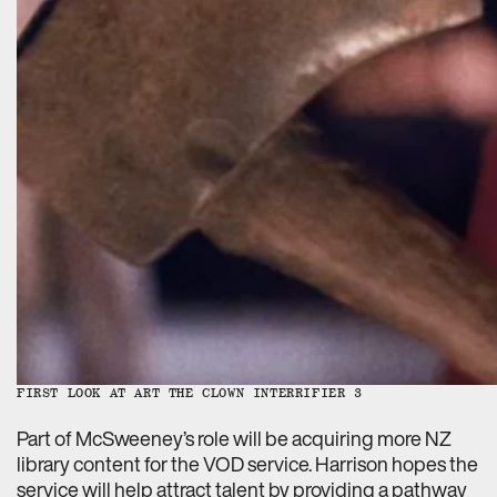
FIRST LOOK AT ART THE CLOWN INTERRIFIER 3
Part of McSweeney’s role will be acquiring more NZ
library content for the VOD service. Harrison hopes the
service will help attract talent by providing a pathway