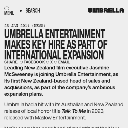
SEARCH
MENU
23 JAN 2014
(NEWS)
FILMS​​​​‌ ‍ ​‍​‍‌‍ ‌ ​‍‌‍‍‌‌‍‌ ‌‍‍‌‌‍ ‍​‍​‍​ ‍‍​‍​‍‌ ​ ‌‍​‌‌‍ ‍‌‍‍‌‌ ‌​‌ ‍‌​‍ ‍‌‍‍‌‌‍ ​‍​‍​‍ ​​‍​‍‌‍‍​‌ ​‍‌‍‌‌‌‍‌‍​‍​‍​ ‍‍​‍​‍‌‍‍​‌ ‌​‌ ‌​‌ ​​‌ ​ ​ ‍‍​‍ ​‍ ‌ ‌‌‌‍ ‌‌‍​‍‌ ​‍‌‍‌‌‌‍ ​‌‍ ​‌‍​‌​‍ ‍‌ ​ ‌‍​‌‌‍ ‍‌‍‍‌‌ ‌​‌ ‍‌​‍ ‍‌ ​ ‌ ‌​‌ ‌‌‌‍‌​‌‍‍‌‌‍ ​‍ ‌‍‍‌‌‍ ‍‌ ‌​‌‍‌‌‌‍ ‍‌ ‌​​‍ ‌‍‌‌‌‍‌​‌‍‍‌‌ ‌​​‍ ‌‍ ‌‌‍ ‌‍‌​‌‍‌‌​ ‌‌ ​​‌ ​‍‌‍‌‌‌ ​ ‌‍‌‌‌‍ ‍‌ ‌​‌‍​‌‌ ‌​‌‍‍‌‌‍ ‌‍ ‍​ ‍ ‌‍‍‌‌‍‌​​ ‌‌ ​ ‌‍‍‌‌ ‌​‌‍‌‌‌‌​ ‌‍‌‌‌ ‌​‌ ‌​‌‍‍‌‌‍ ‍‌‍‌ ‌ ​ ​ ‍ ‌ ‌​‌ ‍‌‌ ​​‌‍‌‌​ ‌‌ ​ ‌‍‍‌‌ ‌​‌‍‌‌‌‌​ ‌‍‌‌‌ ‌​‌ ‌​‌‍‍‌‌‍ ‍‌‍‌ ‌ ​ ​ ‍ ‌ ​​‌‍​‌‌ ‌​‌‍‍​​ ‌‌‍ ‌‌‍‌‌‌‍ ‍‌ ‌‌‌​ ‍‌‍​‌‌ ‌‍‌‍‍‌‌‍‌ ‌‍​‌‌ ‌​‌‍‍‌‌‍ ‌‍ ‍​‍‌‌​ ‌‌‌​​‍‌‌ ‌‍‍ ‌‍‌‌‌ ‍‌​‍‌‌​ ​ ‌​‌​​‍‌‌​ ​ ‌​‌​​‍‌‌​ ​‍​ ​‍​ ‌‌​ ​​​ ​‌‌‍‌‍‌‍​‍​ ​‌‌‍​‍‌‍‌‌​‍ ‌​ ​‍‌‍‌‍​ ​ ‌‍​‍​‍ ‌​ ‌​‌‍‌‍‌‍​‍​ ‌ ​‍ ‌‌‍​‍​ ​‌​ ‌​​ ‍​​‍ ‌‌‍​‍​ ‌​​ ​​‌‍​ ​ ​​​ ​​‌‍​ ​ ​ ​ ‌‌​ ‍​​ ‌‌​ ‌‍​‍‌‌​ ​‍​ ​‍​‍‌‌​ ‌‌‌​‌​​‍ ‍‌ ‌​‌‍‍‌‌ ‌​‌‍ ​‌‍‌‌​ ‌‍​‍‌‍​‌‌ ​ ‌‍‌‌‌‌‌‌‌ ​‍‌‍ ​​ ‌‌‍‍​‌ ‌​‌ ‌​‌ ​​‌ ​ ​‍‌‌​ ​ ‌​​‌​‍‌‌​ ​‍‌​‌‍​‍‌‌​ ​‍‌​‌‍‌ ‌‌‌‍ ‌‌‍​‍‌ ​‍‌‍‌‌‌‍ ​‌‍ ​‌‍​‌​‍ ‍‌ ​ ‌‍​‌‌‍ ‍‌‍‍‌‌ ‌​‌ ‍‌​‍ ‍‌ ​ ‌ ‌​‌ ‌‌‌‍‌​‌‍‍‌‌‍ ​‍‌‍‌‍‍‌‌‍‌​​ ‌‌ ​ ‌‍‍‌‌ ‌​‌‍‌‌‌‌​ ‌‍‌‌‌ ‌​‌ ‌​‌‍‍‌‌‍ ‍‌‍‌ ‌ ​ ​‍‌‍‌ ‌​‌ ‍‌‌ ​​‌‍‌‌​ ‌‌ ​ ‌‍‍‌‌ ‌​‌‍‌‌‌‌​ ‌‍‌‌‌ ‌​‌ ‌​‌‍‍‌‌‍ ‍‌‍‌ ‌ ​ ​‍‌‍‌ ​​‌‍​‌‌ ‌​‌‍‍​​ ‌‌‍ ‌‌‍‌‌‌‍ ‍‌ ‌‌‌​ ‍‌‍​‌‌ ‌‍‌‍‍‌‌‍‌ ‌‍​‌‌ ‌​‌‍‍‌‌‍ ‌‍ ‍​‍‌‌​ ‌‌‌​​‍‌‌ ‌‍‍ ‌‍‌‌‌ ‍‌​‍‌‌​ ​ ‌​‌​​‍‌‌​ ​ ‌​‌​​‍‌‌​ ​‍​ ​‍​ ‌‌​ ​​​ ​‌‌‍‌‍‌‍​‍​ ​‌‌‍​‍‌‍‌‌​‍ ‌​ ​‍‌‍‌‍​ ​ ‌‍​‍​‍ ‌​ ‌​‌‍‌‍‌‍​‍​ ‌ ​‍ ‌‌‍​‍​ ​‌​ ‌​​ ‍​​‍ ‌‌‍​‍​ ‌​​ ​​‌‍​ ​ ​​​ ​​‌‍​ ​ ​ ​ ‌‌​ ‍​​ ‌‌​ ‌‍​‍‌‌​ ​‍​ ​‍​‍‌‌​ ‌‌‌​‌​​‍ ‍‌ ‌​‌‍‍‌‌ ‌​‌‍ ​‌‍‌‌​‍‌‍‌ ​​‌‍‌‌‌ ​‍‌ ​ ‌ ​​‌‍‌‌‌‍​ ‌ ‌​‌‍‍‌‌ ‌‍‌‍‌‌​ ‌‌ ​​‌ ‌‌‌‍​‍‌‍ ​‌‍‍‌‌ ​ ‌‍‍​‌‍‌‌‌‍‌​​‍​‍‌ ‌
UMBRELLA ENTERTAINMENT
DIALOGUE​​​​‌ ‍ ​‍​‍‌‍ ‌ ​‍‌‍‍‌‌‍‌ ‌‍‍‌‌‍ ‍​‍​‍​ ‍‍​‍​‍‌ ​ ‌‍​‌‌‍ ‍‌‍‍‌‌ ‌​‌ ‍‌​‍ ‍‌‍‍‌‌‍ ​‍​‍​‍ ​​‍​‍‌‍‍​‌ ​‍‌‍‌‌‌‍‌‍​‍​‍​ ‍‍​‍​‍‌‍‍​‌ ‌​‌ ‌​‌ ​​‌ ​ ​ ‍‍​‍ ​‍ ‌ ‌‌‌‍ ‌‌‍​‍‌ ​‍‌‍‌‌‌‍ ​‌‍ ​‌‍​‌​‍ ‍‌ ​ ‌‍​‌‌‍ ‍‌‍‍‌‌ ‌​‌ ‍‌​‍ ‍‌ ​ ‌ ‌​‌ ‌‌‌‍‌​‌‍‍‌‌‍ ​‍ ‌‍‍‌‌‍ ‍‌ ‌​‌‍‌‌‌‍ ‍‌ ‌​​‍ ‌‍‌‌‌‍‌​‌‍‍‌‌ ‌​​‍ ‌‍ ‌‌‍ ‌‍‌​‌‍‌‌​ ‌‌ ​​‌ ​‍‌‍‌‌‌ ​ ‌‍‌‌‌‍ ‍‌ ‌​‌‍​‌‌ ‌​‌‍‍‌‌‍ ‌‍ ‍​ ‍ ‌‍‍‌‌‍‌​​ ‌‌ ​ ‌‍‍‌‌ ‌​‌‍‌‌‌‌​ ‌‍‌‌‌ ‌​‌ ‌​‌‍‍‌‌‍ ‍‌‍‌ ‌ ​ ​ ‍ ‌ ‌​‌ ‍‌‌ ​​‌‍‌‌​ ‌‌ ​ ‌‍‍‌‌ ‌​‌‍‌‌‌‌​ ‌‍‌‌‌ ‌​‌ ‌​‌‍‍‌‌‍ ‍‌‍‌ ‌ ​ ​ ‍ ‌ ​​‌‍​‌‌ ‌​‌‍‍​​ ‌‌‍ ‌‌‍‌‌‌‍ ‍‌ ‌‌‌​ ‍‌‍​‌‌ ‌‍‌‍‍‌‌‍‌ ‌‍​‌‌ ‌​‌‍‍‌‌‍ ‌‍ ‍​‍‌‌​ ‌‌‌​​‍‌‌ ‌‍‍ ‌‍‌‌‌ ‍‌​‍‌‌​ ​ ‌​‌​​‍‌‌​ ​ ‌​‌​​‍‌‌​ ​‍​ ​‍‌‍​‍​ ​‍​ ‌ ‌‍​‌‌‍​‍​ ​‍​ ‌‍‌‍​‌​‍ ‌‌‍‌‌​ ​‌​ ​ ‌‍​ ​‍ ‌​ ‌​​ ‍​​ ‍​​ ‌‌​‍ ‌‌‍​‍​ ​‌​ ​ ​ ‌‍​‍ ‌​ ​ ​ ‌​‌‍‌​​ ‍​​ ​‌​ ​‌‌‍​‍‌‍​‍​ ‌‌‌‍‌‍​ ‌ ‌‍​‍​‍‌‌​ ​‍​ ​‍​‍‌‌​ ‌‌‌​‌​​‍ ‍‌ ‌​‌‍‍‌‌ ‌​‌‍ ​‌‍‌‌​ ‌‍​‍‌‍​‌‌ ​ ‌‍‌‌‌‌‌‌‌ ​‍‌‍ ​​ ‌‌‍‍​‌ ‌​‌ ‌​‌ ​​‌ ​ ​‍‌‌​ ​ ‌​​‌​‍‌‌​ ​‍‌​‌‍​‍‌‌​ ​‍‌​‌‍‌ ‌‌‌‍ ‌‌‍​‍‌ ​‍‌‍‌‌‌‍ ​‌‍ ​‌‍​‌​‍ ‍‌ ​ ‌‍​‌‌‍ ‍‌‍‍‌‌ ‌​‌ ‍‌​‍ ‍‌ ​ ‌ ‌​‌ ‌‌‌‍‌​‌‍‍‌‌‍ ​‍‌‍‌‍‍‌‌‍‌​​ ‌‌ ​ ‌‍‍‌‌ ‌​‌‍‌‌‌‌​ ‌‍‌‌‌ ‌​‌ ‌​‌‍‍‌‌‍ ‍‌‍‌ ‌ ​ ​‍‌‍‌ ‌​‌ ‍‌‌ ​​‌‍‌‌​ ‌‌ ​ ‌‍‍‌‌ ‌​‌‍‌‌‌‌​ ‌‍‌‌‌ ‌​‌ ‌​‌‍‍‌‌‍ ‍‌‍‌ ‌ ​ ​‍‌‍‌ ​​‌‍​‌‌ ‌​‌‍‍​​ ‌‌‍ ‌‌‍‌‌‌‍ ‍‌ ‌‌‌​ ‍‌‍​‌‌ ‌‍‌‍‍‌‌‍‌ ‌‍​‌‌ ‌​‌‍‍‌‌‍ ‌‍ ‍​‍‌‌​ ‌‌‌​​‍‌‌ ‌‍‍ ‌‍‌‌‌ ‍‌​‍‌‌​ ​ ‌​‌​​‍‌‌​ ​ ‌​‌​​‍‌‌​ ​‍​ ​‍‌‍​‍​ ​‍​ ‌ ‌‍​‌‌‍​‍​ ​‍​ ‌‍‌‍​‌​‍ ‌‌‍‌‌​ ​‌​ ​ ‌‍​ ​‍ ‌​ ‌​​ ‍​​ ‍​​ ‌‌​‍ ‌‌‍​‍​ ​‌​ ​ ​ ‌‍​‍ ‌​ ​ ​ ‌​‌‍‌​​ ‍​​ ​‌​ ​‌‌‍​‍‌‍​‍​ ‌‌‌‍‌‍​ ‌ ‌‍​‍​‍‌‌​ ​‍​ ​‍​‍‌‌​ ‌‌‌​‌​​‍ ‍‌ ‌​‌‍‍‌‌ ‌​‌‍ ​‌‍‌‌​‍‌‍‌ ​​‌‍‌‌‌ ​‍‌ ​ ‌ ​​‌‍‌‌‌‍​ ‌ ‌​‌‍‍‌‌ ‌‍‌‍‌‌​ ‌‌ ​​‌ ‌‌‌‍​‍‌‍ ​‌‍‍‌‌ ​ ‌‍‍​‌‍‌‌‌‍‌​​‍​‍‌ ‌
MAKES KEY HIRE AS PART OF
SHOP​​​​‌ ‍ ​‍​‍‌‍ ‌ ​‍‌‍‍‌‌‍‌ ‌‍‍‌‌‍ ‍​‍​‍​ ‍‍​‍​‍‌ ​ ‌‍​‌‌‍ ‍‌‍‍‌‌ ‌​‌ ‍‌​‍ ‍‌‍‍‌‌‍ ​‍​‍​‍ ​​‍​‍‌‍‍​‌ ​‍‌‍‌‌‌‍‌‍​‍​‍​ ‍‍​‍​‍‌‍‍​‌ ‌​‌ ‌​‌ ​​‌ ​ ​ ‍‍​‍ ​‍ ‌ ‌‌‌‍ ‌‌‍​‍‌ ​‍‌‍‌‌‌‍ ​‌‍ ​‌‍​‌​‍ ‍‌ ​ ‌‍​‌‌‍ ‍‌‍‍‌‌ ‌​‌ ‍‌​‍ ‍‌ ​ ‌ ‌​‌ ‌‌‌‍‌​‌‍‍‌‌‍ ​‍ ‌‍‍‌‌‍ ‍‌ ‌​‌‍‌‌‌‍ ‍‌ ‌​​‍ ‌‍‌‌‌‍‌​‌‍‍‌‌ ‌​​‍ ‌‍ ‌‌‍ ‌‍‌​‌‍‌‌​ ‌‌ ​​‌ ​‍‌‍‌‌‌ ​ ‌‍‌‌‌‍ ‍‌ ‌​‌‍​‌‌ ‌​‌‍‍‌‌‍ ‌‍ ‍​ ‍ ‌‍‍‌‌‍‌​​ ‌‌ ​ ‌‍‍‌‌ ‌​‌‍‌‌‌‌​ ‌‍‌‌‌ ‌​‌ ‌​‌‍‍‌‌‍ ‍‌‍‌ ‌ ​ ​ ‍ ‌ ‌​‌ ‍‌‌ ​​‌‍‌‌​ ‌‌ ​ ‌‍‍‌‌ ‌​‌‍‌‌‌‌​ ‌‍‌‌‌ ‌​‌ ‌​‌‍‍‌‌‍ ‍‌‍‌ ‌ ​ ​ ‍ ‌ ​​‌‍​‌‌ ‌​‌‍‍​​ ‌‌‍ ‌‌‍‌‌‌‍ ‍‌ ‌‌‌​ ‍‌‍​‌‌ ‌‍‌‍‍‌‌‍‌ ‌‍​‌‌ ‌​‌‍‍‌‌‍ ‌‍ ‍​‍‌‌​ ‌‌‌​​‍‌‌ ‌‍‍ ‌‍‌‌‌ ‍‌​‍‌‌​ ​ ‌​‌​​‍‌‌​ ​ ‌​‌​​‍‌‌​ ​‍​ ​‍​ ​‍​ ​‍‌‍​‍‌‍​‍‌‍​‌‌‍‌‍​ ​​​ ​​​‍ ‌‌‍​‌‌‍‌‍​ ​ ​ ‌‍​‍ ‌​ ‌​‌‍‌‍​ ​ ​ ‌​​‍ ‌​ ‍‌‌‍‌​‌‍​‍​ ‌‌​‍ ‌​ ​ ​ ​‌​ ​‌‌‍​ ​ ‍​​ ‌ ‌‍​ ​ ‍​‌‍‌​​ ‌‍​ ‌ ‌‍​ ​‍‌‌​ ​‍​ ​‍​‍‌‌​ ‌‌‌​‌​​‍ ‍‌ ‌​‌‍‍‌‌ ‌​‌‍ ​‌‍‌‌​ ‌‍​‍‌‍​‌‌ ​ ‌‍‌‌‌‌‌‌‌ ​‍‌‍ ​​ ‌‌‍‍​‌ ‌​‌ ‌​‌ ​​‌ ​ ​‍‌‌​ ​ ‌​​‌​‍‌‌​ ​‍‌​‌‍​‍‌‌​ ​‍‌​‌‍‌ ‌‌‌‍ ‌‌‍​‍‌ ​‍‌‍‌‌‌‍ ​‌‍ ​‌‍​‌​‍ ‍‌ ​ ‌‍​‌‌‍ ‍‌‍‍‌‌ ‌​‌ ‍‌​‍ ‍‌ ​ ‌ ‌​‌ ‌‌‌‍‌​‌‍‍‌‌‍ ​‍‌‍‌‍‍‌‌‍‌​​ ‌‌ ​ ‌‍‍‌‌ ‌​‌‍‌‌‌‌​ ‌‍‌‌‌ ‌​‌ ‌​‌‍‍‌‌‍ ‍‌‍‌ ‌ ​ ​‍‌‍‌ ‌​‌ ‍‌‌ ​​‌‍‌‌​ ‌‌ ​ ‌‍‍‌‌ ‌​‌‍‌‌‌‌​ ‌‍‌‌‌ ‌​‌ ‌​‌‍‍‌‌‍ ‍‌‍‌ ‌ ​ ​‍‌‍‌ ​​‌‍​‌‌ ‌​‌‍‍​​ ‌‌‍ ‌‌‍‌‌‌‍ ‍‌ ‌‌‌​ ‍‌‍​‌‌ ‌‍‌‍‍‌‌‍‌ ‌‍​‌‌ ‌​‌‍‍‌‌‍ ‌‍ ‍​‍‌‌​ ‌‌‌​​‍‌‌ ‌‍‍ ‌‍‌‌‌ ‍‌​‍‌‌​ ​ ‌​‌​​‍‌‌​ ​ ‌​‌​​‍‌‌​ ​‍​ ​‍​ ​‍​ ​‍‌‍​‍‌‍​‍‌‍​‌‌‍‌‍​ ​​​ ​​​‍ ‌‌‍​‌‌‍‌‍​ ​ ​ ‌‍​‍ ‌​ ‌​‌‍‌‍​ ​ ​ ‌​​‍ ‌​ ‍‌‌‍‌​‌‍​‍​ ‌‌​‍ ‌​ ​ ​ ​‌​ ​‌‌‍​ ​ ‍​​ ‌ ‌‍​ ​ ‍​‌‍‌​​ ‌‍​ ‌ ‌‍​ ​‍‌‌​ ​‍​ ​‍​‍‌‌​ ‌‌‌​‌​​‍ ‍‌ ‌​‌‍‍‌‌ ‌​‌‍ ​‌‍‌‌​‍‌‍‌ ​​‌‍‌‌‌ ​‍‌ ​ ‌ ​​‌‍‌‌‌‍​ ‌ ‌​‌‍‍‌‌ ‌‍‌‍‌‌​ ‌‌ ​​‌ ‌‌‌‍​‍‌‍ ​‌‍‍‌‌ ​ ‌‍‍​‌‍‌‌‌‍‌​​‍​‍‌ ‌
INTERNATIONAL EXPANSION
BOOK A SCREENING​​​​‌ ‍ ​‍​‍‌‍ ‌ ​‍‌‍‍‌‌‍‌ ‌‍‍‌‌‍ ‍​‍​‍​ ‍‍​‍​‍‌ ​ ‌‍​‌‌‍ ‍‌‍‍‌‌ ‌​‌ ‍‌​‍ ‍‌‍‍‌‌‍ ​‍​‍​‍ ​​‍​‍‌‍‍​‌ ​‍‌‍‌‌‌‍‌‍​‍​‍​ ‍‍​‍​‍‌‍‍​‌ ‌​‌ ‌​‌ ​​‌ ​ ​ ‍‍​‍ ​‍ ‌ ‌‌‌‍ ‌‌‍​‍‌ ​‍‌‍‌‌‌‍ ​‌‍ ​‌‍​‌​‍ ‍‌ ​ ‌‍​‌‌‍ ‍‌‍‍‌‌ ‌​‌ ‍‌​‍ ‍‌ ​ ‌ ‌​‌ ‌‌‌‍‌​‌‍‍‌‌‍ ​‍ ‌‍‍‌‌‍ ‍‌ ‌​‌‍‌‌‌‍ ‍‌ ‌​​‍ ‌‍‌‌‌‍‌​‌‍‍‌‌ ‌​​‍ ‌‍ ‌‌‍ ‌‍‌​‌‍‌‌​ ‌‌ ​​‌ ​‍‌‍‌‌‌ ​ ‌‍‌‌‌‍ ‍‌ ‌​‌‍​‌‌ ‌​‌‍‍‌‌‍ ‌‍ ‍​ ‍ ‌‍‍‌‌‍‌​​ ‌‌ ​ ‌‍‍‌‌ ‌​‌‍‌‌‌‌​ ‌‍‌‌‌ ‌​‌ ‌​‌‍‍‌‌‍ ‍‌‍‌ ‌ ​ ​ ‍ ‌ ‌​‌ ‍‌‌ ​​‌‍‌‌​ ‌‌ ​ ‌‍‍‌‌ ‌​‌‍‌‌‌‌​ ‌‍‌‌‌ ‌​‌ ‌​‌‍‍‌‌‍ ‍‌‍‌ ‌ ​ ​ ‍ ‌ ​​‌‍​‌‌ ‌​‌‍‍​​ ‌‌‍ ‌‌‍‌‌‌‍ ‍‌ ‌‌‌​ ‍‌‍​‌‌ ‌‍‌‍‍‌‌‍‌ ‌‍​‌‌ ‌​‌‍‍‌‌‍ ‌‍ ‍​‍‌‌​ ‌‌‌​​‍‌‌ ‌‍‍ ‌‍‌‌‌ ‍‌​‍‌‌​ ​ ‌​‌​​‍‌‌​ ​ ‌​‌​​‍‌‌​ ​‍​ ​‍‌‍‌​​ ‌‍‌‍‌​​ ​​‌‍‌‌‌‍‌‍‌‍​‍​ ‍‌​‍ ‌​ ‌‌​ ‍‌​ ​‍​ ‍‌​‍ ‌​ ‌​‌‍‌‌​ ‍‌​ ​‍​‍ ‌‌‍​‍​ ‌​​ ‌‌​ ​ ​‍ ‌​ ‌‍‌‍​‌‌‍‌‌‌‍‌‍‌‍​‌​ ‌​​ ‌‍​ ​​​ ‍​‌‍​‌​ ‌‍‌‍‌‌​‍‌‌​ ​‍​ ​‍​‍‌‌​ ‌‌‌​‌​​‍ ‍‌ ‌​‌‍‍‌‌ ‌​‌‍ ​‌‍‌‌​ ‌‍​‍‌‍​‌‌ ​ ‌‍‌‌‌‌‌‌‌ ​‍‌‍ ​​ ‌‌‍‍​‌ ‌​‌ ‌​‌ ​​‌ ​ ​‍‌‌​ ​ ‌​​‌​‍‌‌​ ​‍‌​‌‍​‍‌‌​ ​‍‌​‌‍‌ ‌‌‌‍ ‌‌‍​‍‌ ​‍‌‍‌‌‌‍ ​‌‍ ​‌‍​‌​‍ ‍‌ ​ ‌‍​‌‌‍ ‍‌‍‍‌‌ ‌​‌ ‍‌​‍ ‍‌ ​ ‌ ‌​‌ ‌‌‌‍‌​‌‍‍‌‌‍ ​‍‌‍‌‍‍‌‌‍‌​​ ‌‌ ​ ‌‍‍‌‌ ‌​‌‍‌‌‌‌​ ‌‍‌‌‌ ‌​‌ ‌​‌‍‍‌‌‍ ‍‌‍‌ ‌ ​ ​‍‌‍‌ ‌​‌ ‍‌‌ ​​‌‍‌‌​ ‌‌ ​ ‌‍‍‌‌ ‌​‌‍‌‌‌‌​ ‌‍‌‌‌ ‌​‌ ‌​‌‍‍‌‌‍ ‍‌‍‌ ‌ ​ ​‍‌‍‌ ​​‌‍​‌‌ ‌​‌‍‍​​ ‌‌‍ ‌‌‍‌‌‌‍ ‍‌ ‌‌‌​ ‍‌‍​‌‌ ‌‍‌‍‍‌‌‍‌ ‌‍​‌‌ ‌​‌‍‍‌‌‍ ‌‍ ‍​‍‌‌​ ‌‌‌​​‍‌‌ ‌‍‍ ‌‍‌‌‌ ‍‌​‍‌‌​ ​ ‌​‌​​‍‌‌​ ​ ‌​‌​​‍‌‌​ ​‍​ ​‍‌‍‌​​ ‌‍‌‍‌​​ ​​‌‍‌‌‌‍‌‍‌‍​‍​ ‍‌​‍ ‌​ ‌‌​ ‍‌​ ​‍​ ‍‌​‍ ‌​ ‌​‌‍‌‌​ ‍‌​ ​‍​‍ ‌‌‍​‍​ ‌​​ ‌‌​ ​ ​‍ ‌​ ‌‍‌‍​‌‌‍‌‌‌‍‌‍‌‍​‌​ ‌​​ ‌‍​ ​​​ ‍​‌‍​‌​ ‌‍‌‍‌‌​‍‌‌​ ​‍​ ​‍​‍‌‌​ ‌‌‌​‌​​‍ ‍‌ ‌​‌‍‍‌‌ ‌​‌‍ ​‌‍‌‌​‍‌‍‌ ​​‌‍‌‌‌ ​‍‌ ​ ‌ ​​‌‍‌‌‌‍​ ‌ ‌​‌‍‍‌‌ ‌‍‌‍‌‌​ ‌‌ ​​‌ ‌‌‌‍​‍‌‍ ​‌‍‍‌‌ ​ ‌‍‍​‌‍‌‌‌‍‌​​‍​‍‌ ‌
SHARE:
FACEBOOK
X
EMAIL
Leading New Zealand film executive Jasmine
ABOUT​​​​‌ ‍ ​‍​‍‌‍ ‌ ​‍‌‍‍‌‌‍‌ ‌‍‍‌‌‍ ‍​‍​‍​ ‍‍​‍​‍‌ ​ ‌‍​‌‌‍ ‍‌‍‍‌‌ ‌​‌ ‍‌​‍ ‍‌‍‍‌‌‍ ​‍​‍​‍ ​​‍​‍‌‍‍​‌ ​‍‌‍‌‌‌‍‌‍​‍​‍​ ‍‍​‍​‍‌‍‍​‌ ‌​‌ ‌​‌ ​​‌ ​ ​ ‍‍​‍ ​‍ ‌ ‌‌‌‍ ‌‌‍​‍‌ ​‍‌‍‌‌‌‍ ​‌‍ ​‌‍​‌​‍ ‍‌ ​ ‌‍​‌‌‍ ‍‌‍‍‌‌ ‌​‌ ‍‌​‍ ‍‌ ​ ‌ ‌​‌ ‌‌‌‍‌​‌‍‍‌‌‍ ​‍ ‌‍‍‌‌‍ ‍‌ ‌​‌‍‌‌‌‍ ‍‌ ‌​​‍ ‌‍‌‌‌‍‌​‌‍‍‌‌ ‌​​‍ ‌‍ ‌‌‍ ‌‍‌​‌‍‌‌​ ‌‌ ​​‌ ​‍‌‍‌‌‌ ​ ‌‍‌‌‌‍ ‍‌ ‌​‌‍​‌‌ ‌​‌‍‍‌‌‍ ‌‍ ‍​ ‍ ‌‍‍‌‌‍‌​​ ‌‌ ​ ‌‍‍‌‌ ‌​‌‍‌‌‌‌​ ‌‍‌‌‌ ‌​‌ ‌​‌‍‍‌‌‍ ‍‌‍‌ ‌ ​ ​ ‍ ‌ ‌​‌ ‍‌‌ ​​‌‍‌‌​ ‌‌ ​ ‌‍‍‌‌ ‌​‌‍‌‌‌‌​ ‌‍‌‌‌ ‌​‌ ‌​‌‍‍‌‌‍ ‍‌‍‌ ‌ ​ ​ ‍ ‌ ​​‌‍​‌‌ ‌​‌‍‍​​ ‌‌‍ ‌‌‍‌‌‌‍ ‍‌ ‌‌‌​ ‍‌‍​‌‌ ‌‍‌‍‍‌‌‍‌ ‌‍​‌‌ ‌​‌‍‍‌‌‍ ‌‍ ‍​‍‌‌​ ‌‌‌​​‍‌‌ ‌‍‍ ‌‍‌‌‌ ‍‌​‍‌‌​ ​ ‌​‌​​‍‌‌​ ​ ‌​‌​​‍‌‌​ ​‍​ ​‍​ ‌‌​ ‍​​ ​‌‌‍‌​​ ​‌​ ​‍​ ​‌​ ​‍​‍ ‌‌‍​ ‌‍​‌​ ‍‌​ ​‌​‍ ‌​ ‌​​ ‍‌​ ‌ ​ ‍​​‍ ‌​ ‍‌​ ​‌‌‍‌‍​ ​‍​‍ ‌​ ‍​​ ‌ ​ ‌​​ ​‍​ ‌​​ ‌​​ ‌‌​ ​‍​ ‍​‌‍​‌‌‍​‍‌‍‌​​‍‌‌​ ​‍​ ​‍​‍‌‌​ ‌‌‌​‌​​‍ ‍‌ ‌​‌‍‍‌‌ ‌​‌‍ ​‌‍‌‌​ ‌‍​‍‌‍​‌‌ ​ ‌‍‌‌‌‌‌‌‌ ​‍‌‍ ​​ ‌‌‍‍​‌ ‌​‌ ‌​‌ ​​‌ ​ ​‍‌‌​ ​ ‌​​‌​‍‌‌​ ​‍‌​‌‍​‍‌‌​ ​‍‌​‌‍‌ ‌‌‌‍ ‌‌‍​‍‌ ​‍‌‍‌‌‌‍ ​‌‍ ​‌‍​‌​‍ ‍‌ ​ ‌‍​‌‌‍ ‍‌‍‍‌‌ ‌​‌ ‍‌​‍ ‍‌ ​ ‌ ‌​‌ ‌‌‌‍‌​‌‍‍‌‌‍ ​‍‌‍‌‍‍‌‌‍‌​​ ‌‌ ​ ‌‍‍‌‌ ‌​‌‍‌‌‌‌​ ‌‍‌‌‌ ‌​‌ ‌​‌‍‍‌‌‍ ‍‌‍‌ ‌ ​ ​‍‌‍‌ ‌​‌ ‍‌‌ ​​‌‍‌‌​ ‌‌ ​ ‌‍‍‌‌ ‌​‌‍‌‌‌‌​ ‌‍‌‌‌ ‌​‌ ‌​‌‍‍‌‌‍ ‍‌‍‌ ‌ ​ ​‍‌‍‌ ​​‌‍​‌‌ ‌​‌‍‍​​ ‌‌‍ ‌‌‍‌‌‌‍ ‍‌ ‌‌‌​ ‍‌‍​‌‌ ‌‍‌‍‍‌‌‍‌ ‌‍​‌‌ ‌​‌‍‍‌‌‍ ‌‍ ‍​‍‌‌​ ‌‌‌​​‍‌‌ ‌‍‍ ‌‍‌‌‌ ‍‌​‍‌‌​ ​ ‌​‌​​‍‌‌​ ​ ‌​‌​​‍‌‌​ ​‍​ ​‍​ ‌‌​ ‍​​ ​‌‌‍‌​​ ​‌​ ​‍​ ​‌​ ​‍​‍ ‌‌‍​ ‌‍​‌​ ‍‌​ ​‌​‍ ‌​ ‌​​ ‍‌​ ‌ ​ ‍​​‍ ‌​ ‍‌​ ​‌‌‍‌‍​ ​‍​‍ ‌​ ‍​​ ‌ ​ ‌​​ ​‍​ ‌​​ ‌​​ ‌‌​ ​‍​ ‍​‌‍​‌‌‍​‍‌‍‌​​‍‌‌​ ​‍​ ​‍​‍‌‌​ ‌‌‌​‌​​‍ ‍‌ ‌​‌‍‍‌‌ ‌​‌‍ ​‌‍‌‌​‍‌‍‌ ​​‌‍‌‌‌ ​‍‌ ​ ‌ ​​‌‍‌‌‌‍​ ‌ ‌​‌‍‍‌‌ ‌‍‌‍‌‌​ ‌‌ ​​‌ ‌‌‌‍​‍‌‍ ​‌‍‍‌‌ ​ ‌‍‍​‌‍‌‌‌‍‌​​‍​‍‌ ‌
McSweeney is joining Umbrella Entertainment, as
CONTACT​​​​‌ ‍ ​‍​‍‌‍ ‌ ​‍‌‍‍‌‌‍‌ ‌‍‍‌‌‍ ‍​‍​‍​ ‍‍​‍​‍‌ ​ ‌‍​‌‌‍ ‍‌‍‍‌‌ ‌​‌ ‍‌​‍ ‍‌‍‍‌‌‍ ​‍​‍​‍ ​​‍​‍‌‍‍​‌ ​‍‌‍‌‌‌‍‌‍​‍​‍​ ‍‍​‍​‍‌‍‍​‌ ‌​‌ ‌​‌ ​​‌ ​ ​ ‍‍​‍ ​‍ ‌ ‌‌‌‍ ‌‌‍​‍‌ ​‍‌‍‌‌‌‍ ​‌‍ ​‌‍​‌​‍ ‍‌ ​ ‌‍​‌‌‍ ‍‌‍‍‌‌ ‌​‌ ‍‌​‍ ‍‌ ​ ‌ ‌​‌ ‌‌‌‍‌​‌‍‍‌‌‍ ​‍ ‌‍‍‌‌‍ ‍‌ ‌​‌‍‌‌‌‍ ‍‌ ‌​​‍ ‌‍‌‌‌‍‌​‌‍‍‌‌ ‌​​‍ ‌‍ ‌‌‍ ‌‍‌​‌‍‌‌​ ‌‌ ​​‌ ​‍‌‍‌‌‌ ​ ‌‍‌‌‌‍ ‍‌ ‌​‌‍​‌‌ ‌​‌‍‍‌‌‍ ‌‍ ‍​ ‍ ‌‍‍‌‌‍‌​​ ‌‌ ​ ‌‍‍‌‌ ‌​‌‍‌‌‌‌​ ‌‍‌‌‌ ‌​‌ ‌​‌‍‍‌‌‍ ‍‌‍‌ ‌ ​ ​ ‍ ‌ ‌​‌ ‍‌‌ ​​‌‍‌‌​ ‌‌ ​ ‌‍‍‌‌ ‌​‌‍‌‌‌‌​ ‌‍‌‌‌ ‌​‌ ‌​‌‍‍‌‌‍ ‍‌‍‌ ‌ ​ ​ ‍ ‌ ​​‌‍​‌‌ ‌​‌‍‍​​ ‌‌‍ ‌‌‍‌‌‌‍ ‍‌ ‌‌‌​ ‍‌‍​‌‌ ‌‍‌‍‍‌‌‍‌ ‌‍​‌‌ ‌​‌‍‍‌‌‍ ‌‍ ‍​‍‌‌​ ‌‌‌​​‍‌‌ ‌‍‍ ‌‍‌‌‌ ‍‌​‍‌‌​ ​ ‌​‌​​‍‌‌​ ​ ‌​‌​​‍‌‌​ ​‍​ ​‍‌‍‌‍​ ​‍​ ‌​​ ​‍‌‍‌‍‌‍​‍​ ​‌​ ​‍​‍ ‌‌‍​‌‌‍‌‍‌‍‌‌​ ‌ ​‍ ‌​ ‌​‌‍​‍​ ‌ ​ ​‌​‍ ‌‌‍​‌​ ​‌‌‍​‍​ ​‌​‍ ‌​ ​ ​ ​ ​ ‍‌​ ​‌​ ‍‌​ ‌​​ ‍‌​ ‍​​ ‌‍‌‍‌‌​ ​​‌‍‌​​‍‌‌​ ​‍​ ​‍​‍‌‌​ ‌‌‌​‌​​‍ ‍‌ ‌​‌‍‍‌‌ ‌​‌‍ ​‌‍‌‌​ ‌‍​‍‌‍​‌‌ ​ ‌‍‌‌‌‌‌‌‌ ​‍‌‍ ​​ ‌‌‍‍​‌ ‌​‌ ‌​‌ ​​‌ ​ ​‍‌‌​ ​ ‌​​‌​‍‌‌​ ​‍‌​‌‍​‍‌‌​ ​‍‌​‌‍‌ ‌‌‌‍ ‌‌‍​‍‌ ​‍‌‍‌‌‌‍ ​‌‍ ​‌‍​‌​‍ ‍‌ ​ ‌‍​‌‌‍ ‍‌‍‍‌‌ ‌​‌ ‍‌​‍ ‍‌ ​ ‌ ‌​‌ ‌‌‌‍‌​‌‍‍‌‌‍ ​‍‌‍‌‍‍‌‌‍‌​​ ‌‌ ​ ‌‍‍‌‌ ‌​‌‍‌‌‌‌​ ‌‍‌‌‌ ‌​‌ ‌​‌‍‍‌‌‍ ‍‌‍‌ ‌ ​ ​‍‌‍‌ ‌​‌ ‍‌‌ ​​‌‍‌‌​ ‌‌ ​ ‌‍‍‌‌ ‌​‌‍‌‌‌‌​ ‌‍‌‌‌ ‌​‌ ‌​‌‍‍‌‌‍ ‍‌‍‌ ‌ ​ ​‍‌‍‌ ​​‌‍​‌‌ ‌​‌‍‍​​ ‌‌‍ ‌‌‍‌‌‌‍ ‍‌ ‌‌‌​ ‍‌‍​‌‌ ‌‍‌‍‍‌‌‍‌ ‌‍​‌‌ ‌​‌‍‍‌‌‍ ‌‍ ‍​‍‌‌​ ‌‌‌​​‍‌‌ ‌‍‍ ‌‍‌‌‌ ‍‌​‍‌‌​ ​ ‌​‌​​‍‌‌​ ​ ‌​‌​​‍‌‌​ ​‍​ ​‍‌‍‌‍​ ​‍​ ‌​​ ​‍‌‍‌‍‌‍​‍​ ​‌​ ​‍​‍ ‌‌‍​‌‌‍‌‍‌‍‌‌​ ‌ ​‍ ‌​ ‌​‌‍​‍​ ‌ ​ ​‌​‍ ‌‌‍​‌​ ​‌‌‍​‍​ ​‌​‍ ‌​ ​ ​ ​ ​ ‍‌​ ​‌​ ‍‌​ ‌​​ ‍‌​ ‍​​ ‌‍‌‍‌‌​ ​​‌‍‌​​‍‌‌​ ​‍​ ​‍​‍‌‌​ ‌‌‌​‌​​‍ ‍‌ ‌​‌‍‍‌‌ ‌​‌‍ ​‌‍‌‌​‍‌‍‌ ​​‌‍‌‌‌ ​‍‌ ​ ‌ ​​‌‍‌‌‌‍​ ‌ ‌​‌‍‍‌‌ ‌‍‌‍‌‌​ ‌‌ ​​‌ ‌‌‌‍​‍‌‍ ​‌‍‍‌‌ ​ ‌‍‍​‌‍‌‌‌‍‌​​‍​‍‌ ‌
its first New Zealand-based head of sales and
acquisitions, as part of the company’s ambitious
expansion plans.
Umbrella had a hit with its Australian and New Zealand
release of local horror title
Talk To Me
in 2023,
released with Maslow Entertainment.