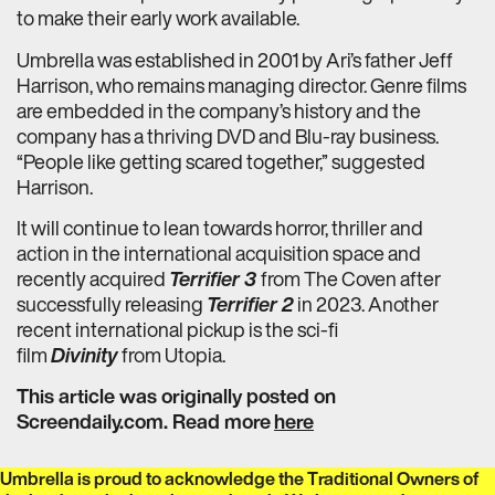
to make their early work available.
Umbrella was established in 2001 by Ari’s father Jeff
Harrison, who remains managing director. Genre films
are embedded in the company’s history and the
company has a thriving DVD and Blu-ray business.
“People like getting scared together,” suggested
Harrison.
It will continue to lean towards horror, thriller and
action in the international acquisition space and
recently acquired
Terrifier 3
from The Coven after
successfully releasing
Terrifier 2
in 2023. Another
recent international pickup is the sci-fi
film
Divinity
from Utopia.
This article was originally posted on
Screendaily.com. Read more
here
Umbrella is proud to acknowledge the Traditional Owners of