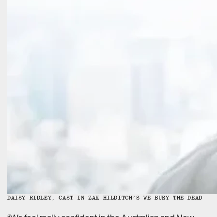
DAISY RIDLEY, CAST IN ZAK HILDITCH’S WE BURY THE DEAD