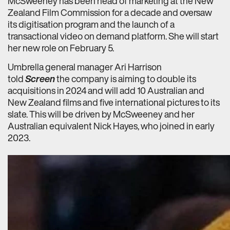
McSweeney has been head of marketing at the New
Zealand Film Commission for a decade and oversaw
its digitisation program and the launch of a
transactional video on demand platform. She will start
her new role on February 5.
Umbrella general manager Ari Harrison
told
Screen
the company is aiming to double its
acquisitions in 2024 and will add 10 Australian and
New Zealand films and five international pictures to its
slate. This will be driven by McSweeney and her
Australian equivalent Nick Hayes, who joined in early
2023.