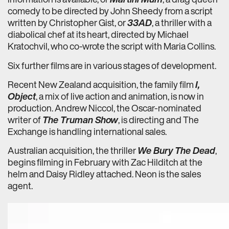
comedy to be directed by John Sheedy from a script
written by Christopher Gist, or
33AD
, a thriller with a
diabolical chef at its heart, directed by Michael
Kratochvil, who co-wrote the script with Maria Collins.
Six further films are in various stages of development.
Recent New Zealand acquisition, the family film
I,
Object
, a mix of live action and animation, is now in
production. Andrew Niccol, the Oscar-nominated
writer of
The Truman Show
, is directing and The
Exchange is handling international sales.
Australian acquisition, the thriller
We Bury The Dead
,
begins filming in February with Zac Hilditch at the
helm and Daisy Ridley attached. Neon is the sales
agent.