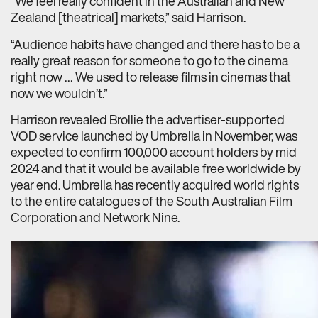
“We feel really confident in the Australian and New
Zealand [theatrical] markets,” said Harrison.
“Audience habits have changed and there has to be a
really great reason for someone to go to the cinema
right now … We used to release films in cinemas that
now we wouldn’t.”
Harrison revealed Brollie the advertiser-supported
VOD service launched by Umbrella in November, was
expected to confirm 100,000 account holders by mid
2024 and that it would be available free worldwide by
year end. Umbrella has recently acquired world rights
to the entire catalogues of the South Australian Film
Corporation and Network Nine.